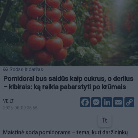
Sodas ir daržas
Pomidorai bus saldūs kaip cukrus, o derlius
– kibirais: ką reikia pabarstyti po krūmais
Facebook
Messenger
LinkedIn
Email
C
VE.LT
L
2026-06-09 06:56
Maistinė soda pomidorams – tema, kuri daržininkų