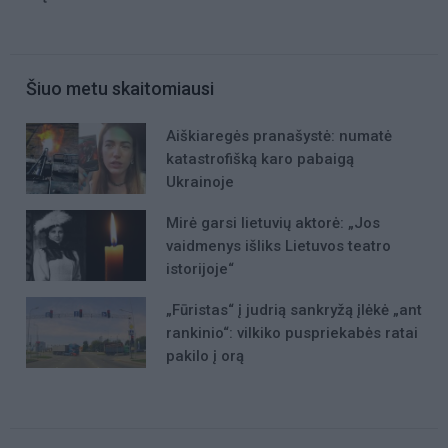
Šiuo metu skaitomiausi
Aiškiaregės pranašystė: numatė
katastrofišką karo pabaigą
Ukrainoje
Mirė garsi lietuvių aktorė: „Jos
vaidmenys išliks Lietuvos teatro
istorijoje“
„Fūristas“ į judrią sankryžą įlėkė „ant
rankinio“: vilkiko puspriekabės ratai
pakilo į orą