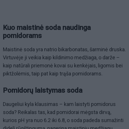
Kuo maistinė soda naudinga
pomidorams
Maistinė soda yra natrio bikarbonatas, šarminė druska.
Virtuvėje ji veikia kaip kildinimo medžiaga, o darže –
kaip natūrali priemonė kovai su kenkėjais, ligomis bei
piktžolėmis, taip pat kaip trąša pomidorams.
Pomidorų laistymas soda
Daugeliui kyla klausimas – kam laistyti pomidorus
soda? Reikalas tas, kad pomidorai mėgsta dirvą,
kurios pH yra nuo 6.2 iki 6.8, o soda padeda sumažinti
didelį rūgštingumą, pagerina maistinių medžiagų