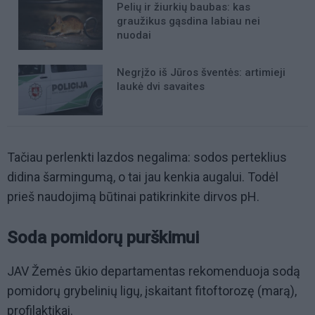
Pelių ir žiurkių baubas: kas
graužikus gąsdina labiau nei
nuodai
Negrįžo iš Jūros šventės: artimieji
laukė dvi savaites
Tačiau perlenkti lazdos negalima: sodos perteklius
didina šarmingumą, o tai jau kenkia augalui. Todėl
prieš naudojimą būtinai patikrinkite dirvos pH.
Soda pomidorų purškimui
JAV Žemės ūkio departamentas rekomenduoja sodą
pomidorų grybelinių ligų, įskaitant fitoftorozę (marą),
profilaktikai.