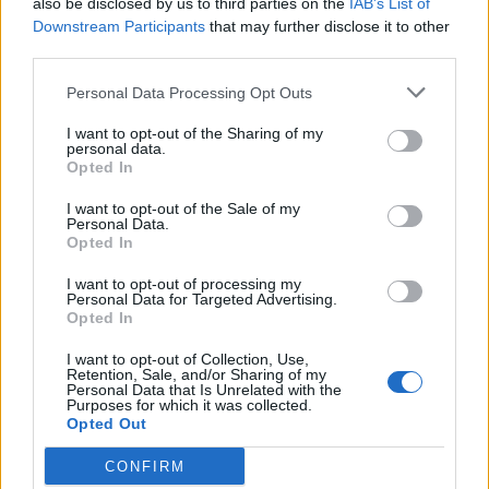
also be disclosed by us to third parties on the
IAB’s List of
Downstream Participants
that may further disclose it to other
third parties.
Personal Data Processing Opt Outs
TAIP PAT SKAITYKITE
I want to opt-out of the Sharing of my
personal data.
Opted In
I want to opt-out of the Sale of my
Personal Data.
Opted In
I want to opt-out of processing my
Personal Data for Targeted Advertising.
Sodas ir daržas
Sodas ir daržas
Opted In
Geltonuoja agurkų lapai:
Laistyti ar ne: kaip
I want to opt-out of Collection, Use,
kalta ne liga, o viena
prižiūrėti pomidorus per
Retention, Sale, and/or Sharing of my
dažna klaida
karščius, kad
Personal Data that Is Unrelated with the
Purposes for which it was collected.
neprarastumėte derliaus
Opted Out
CONFIRM