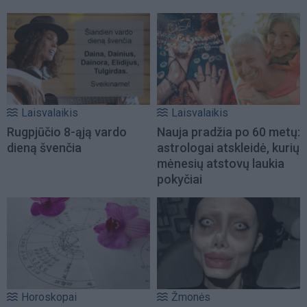
Laisvalaikis
Laisvalaikis
Rugpjūčio 8-ąją vardo
Nauja pradžia po 60 metų:
dieną švenčia
astrologai atskleidė, kurių
mėnesių atstovų laukia
pokyčiai
Horoskopai
Žmonės