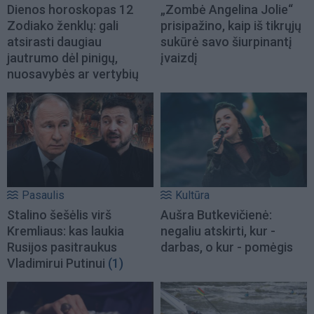
Dienos horoskopas 12
„Zombė Angelina Jolie“
Zodiako ženklų: gali
prisipažino, kaip iš tikrųjų
atsirasti daugiau
sukūrė savo šiurpinantį
jautrumo dėl pinigų,
įvaizdį
nuosavybės ar vertybių
Pasaulis
Kultūra
Stalino šešėlis virš
Aušra Butkevičienė:
Kremliaus: kas laukia
negaliu atskirti, kur -
Rusijos pasitraukus
darbas, o kur - pomėgis
Vladimirui Putinui
(1)