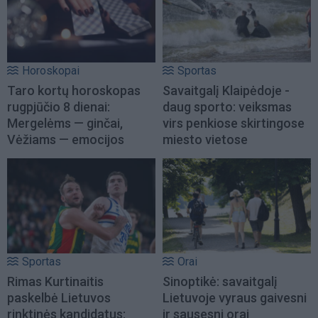
Horoskopai
Sportas
Taro kortų horoskopas
Savaitgalį Klaipėdoje -
rugpjūčio 8 dienai:
daug sporto: veiksmas
Mergelėms — ginčai,
virs penkiose skirtingose
Vėžiams — emocijos
miesto vietose
Sportas
Orai
Rimas Kurtinaitis
Sinoptikė: savaitgalį
paskelbė Lietuvos
Lietuvoje vyraus gaivesni
rinktinės kandidatus:
ir sausesni orai