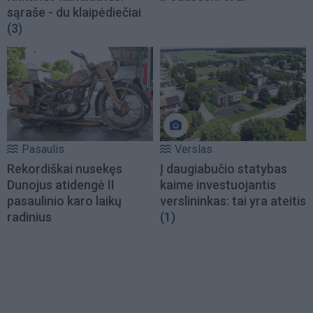
sąraše - du klaipėdiečiai
(3)
Pasaulis
Verslas
Rekordiškai nusekęs
Į daugiabučio statybas
Dunojus atidengė II
kaime investuojantis
pasaulinio karo laikų
verslininkas: tai yra ateitis
radinius
(1)