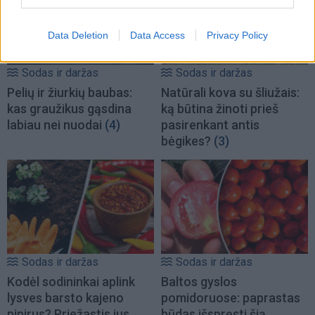
Data Deletion
Data Access
Privacy Policy
Sodas ir daržas
Sodas ir daržas
Pelių ir žiurkių baubas:
Natūrali kova su šliužais:
kas graužikus gąsdina
ką būtina žinoti prieš
labiau nei nuodai
(4)
pasirenkant antis
bėgikes?
(3)
Sodas ir daržas
Sodas ir daržas
Kodėl sodininkai aplink
Baltos gyslos
lysves barsto kajeno
pomidoruose: paprastas
pipirus? Priežastis jus
būdas išspręsti šią