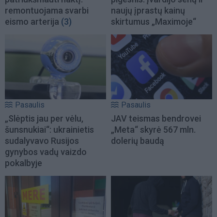
remontuojama svarbi
naujų įprastų kainų
eismo arterija
(3)
skirtumus „Maximoje“
Pasaulis
Pasaulis
„Slėptis jau per vėlu,
JAV teismas bendrovei
šunsnukiai“: ukrainietis
„Meta“ skyrė 567 mln.
sudalyvavo Rusijos
dolerių baudą
gynybos vadų vaizdo
pokalbyje