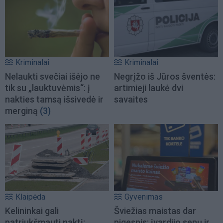
Kriminalai
Kriminalai
Nelaukti svečiai išėjo ne
Negrįžo iš Jūros šventės:
tik su „lauktuvėmis“: į
artimieji laukė dvi
nakties tamsą išsivedė ir
savaites
merginą
(3)
Klaipėda
Gyvenimas
Kelininkai gali
Šviežias maistas dar
patriukšmauti naktį:
pigesnis: įvardijo senų ir