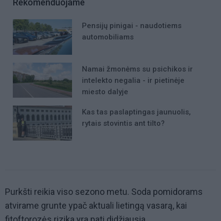
Rekomenduojame
Pensijų pinigai - naudotiems
automobiliams
Namai žmonėms su psichikos ir
intelekto negalia - ir pietinėje
miesto dalyje
Kas tas paslaptingas jaunuolis,
rytais stovintis ant tilto?
Purkšti reikia viso sezono metu. Soda pomidorams
atvirame grunte ypač aktuali lietingą vasarą, kai
fitoftorozės rizika yra pati didžiausia.