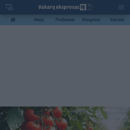
Pereiti
į
pagrindinį
Mobile
Nauji
Podkastai
Renginiai
Vaizdai
turinį
menu
bottom