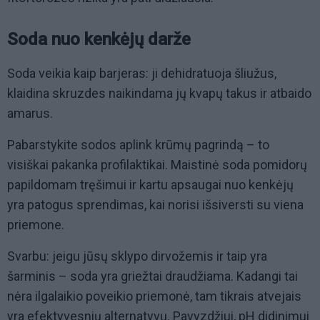
Soda nuo kenkėjų darže
Soda veikia kaip barjeras: ji dehidratuoja šliužus,
klaidina skruzdes naikindama jų kvapų takus ir atbaido
amarus.
Pabarstykite sodos aplink krūmų pagrindą – to
visiškai pakanka profilaktikai. Maistinė soda pomidorų
papildomam tręšimui ir kartu apsaugai nuo kenkėjų
yra patogus sprendimas, kai norisi išsiversti su viena
priemone.
Svarbu: jeigu jūsų sklypo dirvožemis ir taip yra
šarminis – soda yra griežtai draudžiama. Kadangi tai
nėra ilgalaikio poveikio priemonė, tam tikrais atvejais
yra efektyvesnių alternatyvų. Pavyzdžiui, pH didinimui