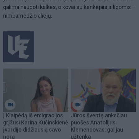
galima naudoti kalkes, o kovai su kenkėjais ir ligomis –
nimbamedžio aliejų.
Į Klaipėdą iš emigracijos
Jūros šventę anksčiau
grįžusi Karina Kučinskienė
puošęs Anatolijus
įvardijo didžiausią savo
Klemencovas: gal jau
norą
užtenka