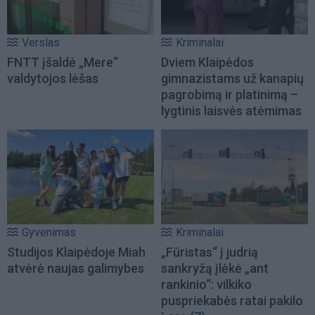
Verslas
Kriminalai
FNTT įšaldė „Mere“
Dviem Klaipėdos
valdytojos lėšas
gimnazistams už kanapių
pagrobimą ir platinimą –
lygtinis laisvės atėmimas
Gyvenimas
Kriminalai
Studijos Klaipėdoje Miah
„Fūristas“ į judrią
atvėrė naujas galimybes
sankryžą įlėkė „ant
rankinio“: vilkiko
puspriekabės ratai pakilo