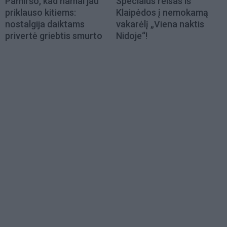
Pamiršo, kad namai jau
Specialus reisas iš
priklauso kitiems:
Klaipėdos į nemokamą
nostalgija daiktams
vakarėlį „Viena naktis
privertė griebtis smurto
Nidoje“!
Load
More