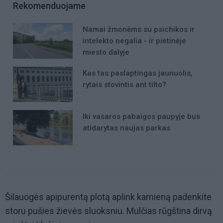
Rekomenduojame
Namai žmonėms su psichikos ir
intelekto negalia - ir pietinėje
miesto dalyje
Kas tas paslaptingas jaunuolis,
rytais stovintis ant tilto?
Iki vasaros pabaigos paupyje bus
atidarytas naujas parkas
Šilauogės apipurentą plotą aplink kamieną padenkite
storu pušies žievės sluoksniu. Mulčias rūgština dirvą