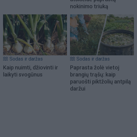
nokinimo triuką
Sodas ir daržas
Sodas ir daržas
Kaip nuimti, džiovinti ir
Paprasta žolė vietoj
laikyti svogūnus
brangių trąšų: kaip
paruošti piktžolių antpilą
daržui