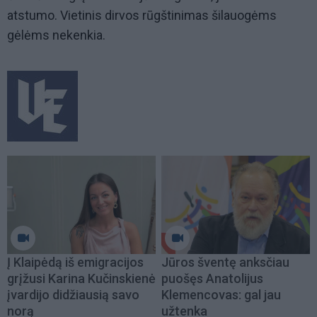
atstumo. Vietinis dirvos rūgštinimas šilauogėms
gėlėms nekenkia.
Į Klaipėdą iš emigracijos
Jūros šventę anksčiau
grįžusi Karina Kučinskienė
puošęs Anatolijus
įvardijo didžiausią savo
Klemencovas: gal jau
norą
užtenka