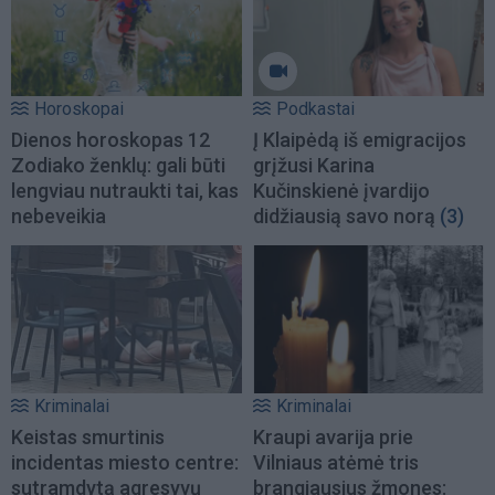
Horoskopai
Podkastai
Dienos horoskopas 12
Į Klaipėdą iš emigracijos
Zodiako ženklų: gali būti
grįžusi Karina
lengviau nutraukti tai, kas
Kučinskienė įvardijo
nebeveikia
didžiausią savo norą
(3)
Kriminalai
Kriminalai
Keistas smurtinis
Kraupi avarija prie
incidentas miesto centre:
Vilniaus atėmė tris
sutramdytą agresyvų
brangiausius žmones: