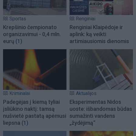
Sportas
Renginiai
Krepšinio čempionato
Renginiai Klaipėdoje ir
organizavimui - 0,4 mln.
aplink: ką veikti
eurų
(1)
artimiausiomis dienomis
Kriminalai
Aktualijos
Padegėjas į kiemą tyliai
Eksperimentas Nidos
įsliūkino naktį: tamsą
uoste: išbandomas būdas
nušvietė pastatą apėmusi
sumažinti vandens
liepsna
(1)
„žydėjimą“