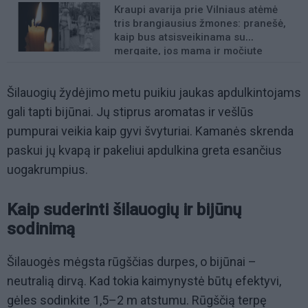
Kraupi avarija prie Vilniaus atėmė
tris brangiausius žmones: pranešė,
kaip bus atsisveikinama su
mergaite, jos mama ir močiute
Šilauogių žydėjimo metu puikiu jaukas apdulkintojams
gali tapti bijūnai. Jų stiprus aromatas ir vešlūs
pumpurai veikia kaip gyvi švyturiai. Kamanės skrenda
paskui jų kvapą ir pakeliui apdulkina greta esančius
uogakrumpius.
Kaip suderinti šilauogių ir bijūnų
sodinimą
Šilauogės mėgsta rūgščias durpes, o bijūnai –
neutralią dirvą. Kad tokia kaimynystė būtų efektyvi,
gėles sodinkite 1,5–2 m atstumu. Rūgščią terpę