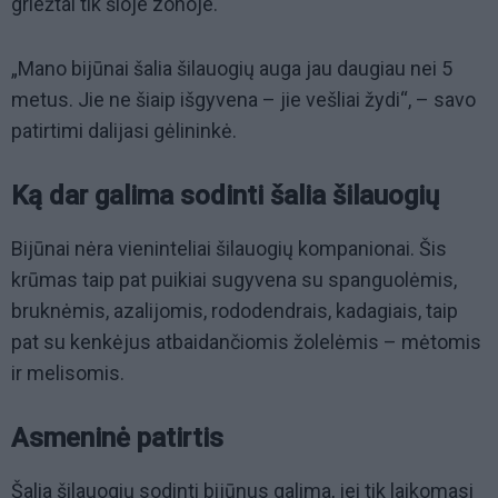
griežtai tik šioje zonoje.
„Mano bijūnai šalia šilauogių auga jau daugiau nei 5
metus. Jie ne šiaip išgyvena – jie vešliai žydi“, – savo
patirtimi dalijasi gėlininkė.
Ką dar galima sodinti šalia šilauogių
Bijūnai nėra vieninteliai šilauogių kompanionai. Šis
krūmas taip pat puikiai sugyvena su spanguolėmis,
bruknėmis, azalijomis, rododendrais, kadagiais, taip
pat su kenkėjus atbaidančiomis žolelėmis – mėtomis
ir melisomis.
Asmeninė patirtis
Šalia šilauogių sodinti bijūnus galima, jei tik laikomasi