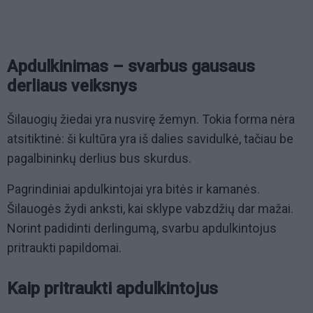
Apdulkinimas – svarbus gausaus
derliaus veiksnys
Šilauogių žiedai yra nusvirę žemyn. Tokia forma nėra
atsitiktinė: ši kultūra yra iš dalies savidulkė, tačiau be
pagalbininkų derlius bus skurdus.
Pagrindiniai apdulkintojai yra bitės ir kamanės.
Šilauogės žydi anksti, kai sklype vabzdžių dar mažai.
Norint padidinti derlingumą, svarbu apdulkintojus
pritraukti papildomai.
Kaip pritraukti apdulkintojus