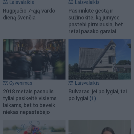
Laisvalaikis
Laisvalaikis
Rugpjūčio 7-ąją vardo
Pasirinkite gestą ir
dieną švenčia
sužinokite, ką jumyse
pastebi pirmiausia, bet
retai pasako garsiai
Gyvenimas
Laisvalaikis
2018 metais pasaulis
Bulvaras: jei po lygiai, tai
tyliai pasikeitė visiems
po lygiai
(1)
laikams, bet to beveik
niekas nepastebėjo