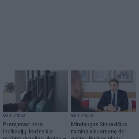
Lietuva
Lietuva
Premjeras: nėra
Mindaugas Sinkevičius
indikacijų, kad reikia
ramina visuomenę dėl
mažinti dyzelino akcizą –
galimų Rusijos planų: