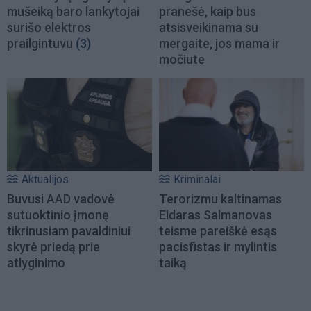
mušeiką baro lankytojai
pranešė, kaip bus
surišo elektros
atsisveikinama su
prailgintuvu
(3)
mergaite, jos mama ir
močiute
Aktualijos
Kriminalai
Buvusi AAD vadovė
Terorizmu kaltinamas
sutuoktinio įmonę
Eldaras Salmanovas
tikrinusiam pavaldiniui
teisme pareiškė esąs
skyrė priedą prie
pacisfistas ir mylintis
atlyginimo
taiką