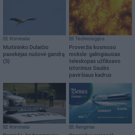
Kriminalai
Technologijos
Muitininko Dulaičio
Proveržis kosmoso
pasekėjas nušovė gandrą
moksle: galingiausias
(3)
teleskopas užfiksavo
istorinius Saulės
paviršiaus kadrus
Kriminalai
Renginiai