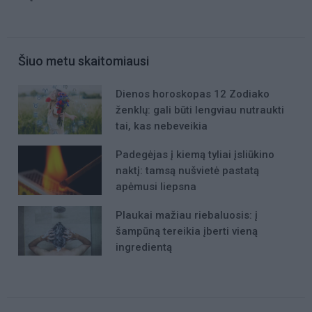
Šiuo metu skaitomiausi
Dienos horoskopas 12 Zodiako
ženklų: gali būti lengviau nutraukti
tai, kas nebeveikia
Padegėjas į kiemą tyliai įsliūkino
naktį: tamsą nušvietė pastatą
apėmusi liepsna
Plaukai mažiau riebaluosis: į
šampūną tereikia įberti vieną
ingredientą