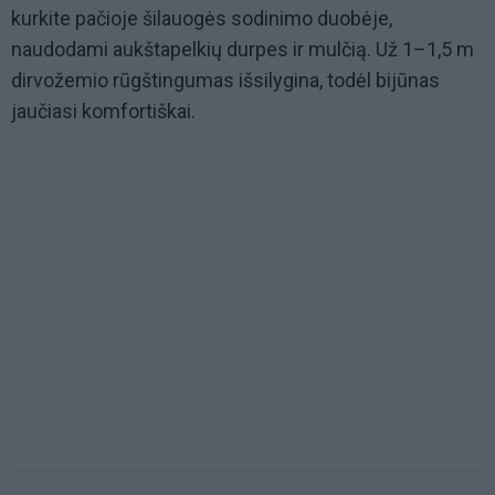
kurkite pačioje šilauogės sodinimo duobėje,
naudodami aukštapelkių durpes ir mulčią. Už 1–1,5 m
dirvožemio rūgštingumas išsilygina, todėl bijūnas
jaučiasi komfortiškai.