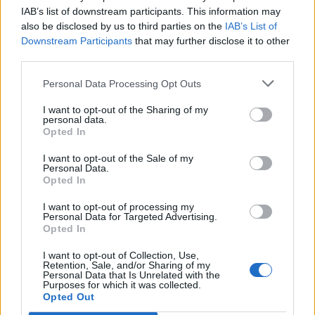
IAB’s list of downstream participants. This information may
also be disclosed by us to third parties on the
IAB’s List of
Downstream Participants
that may further disclose it to other
third parties.
TAIP PAT SKAITYKITE
Personal Data Processing Opt Outs
I want to opt-out of the Sharing of my
personal data.
Opted In
I want to opt-out of the Sale of my
Personal Data.
Opted In
Sodas ir daržas
Sodas ir daržas
I want to opt-out of processing my
Natūrali kova su šliužais:
Kodėl sodininkai aplink
Personal Data for Targeted Advertising.
Opted In
ką būtina žinoti prieš
lysves barsto kajeno
pasirenkant antis
pipirus? Priežastis jus
I want to opt-out of Collection, Use,
bėgikes?
(2)
nustebins
Retention, Sale, and/or Sharing of my
Personal Data that Is Unrelated with the
Purposes for which it was collected.
Opted Out