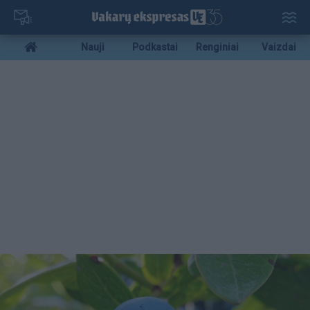
Pereiti
į
pagrindinį
Mobile
Nauji
Podkastai
Renginiai
Vaizdai
turinį
menu
bottom