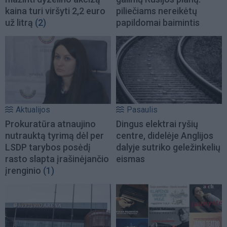
kaina turi viršyti 2,2 euro
piliečiams nereikėtų
už litrą
(2)
papildomai baimintis
Aktualijos
Pasaulis
Prokuratūra atnaujino
Dingus elektrai ryšių
nutrauktą tyrimą dėl per
centre, didelėje Anglijos
LSDP tarybos posėdį
dalyje sutriko geležinkelių
rasto slapta įrašinėjančio
eismas
įrenginio
(1)