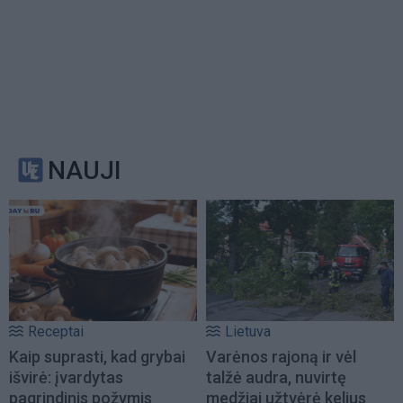
NAUJI
Receptai
Lietuva
Kaip suprasti, kad grybai
Varėnos rajoną ir vėl
išvirė: įvardytas
talžė audra, nuvirtę
pagrindinis požymis
medžiai užtvėrė kelius