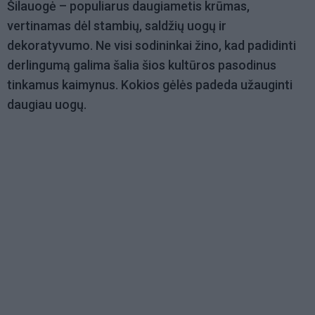
Šilauogė – populiarus daugiametis krūmas,
vertinamas dėl stambių, saldžių uogų ir
dekoratyvumo. Ne visi sodininkai žino, kad padidinti
derlingumą galima šalia šios kultūros pasodinus
tinkamus kaimynus. Kokios gėlės padeda užauginti
daugiau uogų.