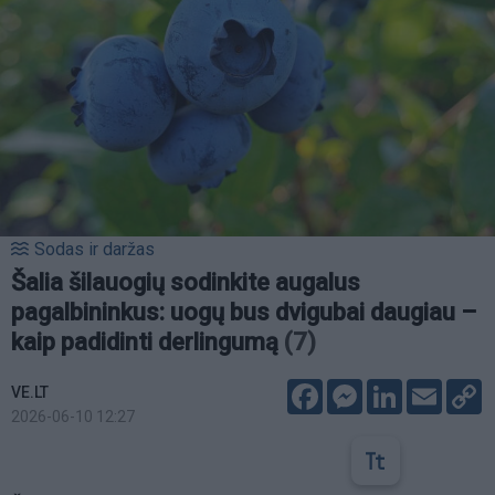
Sodas ir daržas
Šalia šilauogių sodinkite augalus
pagalbininkus: uogų bus dvigubai daugiau –
kaip padidinti derlingumą
(7)
Facebook
Messenger
LinkedIn
Email
C
VE.LT
L
2026-06-10 12:27