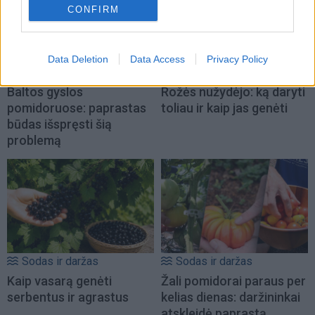
CONFIRM
Data Deletion
Data Access
Privacy Policy
Sodas ir daržas
Sodas ir daržas
Baltos gyslos
Rožės nužydėjo: ką daryti
pomidoruose: paprastas
toliau ir kaip jas genėti
būdas išspręsti šią
problemą
Sodas ir daržas
Sodas ir daržas
Kaip vasarą genėti
Žali pomidorai paraus per
serbentus ir agrastus
kelias dienas: daržininkai
atskleidė paprastą