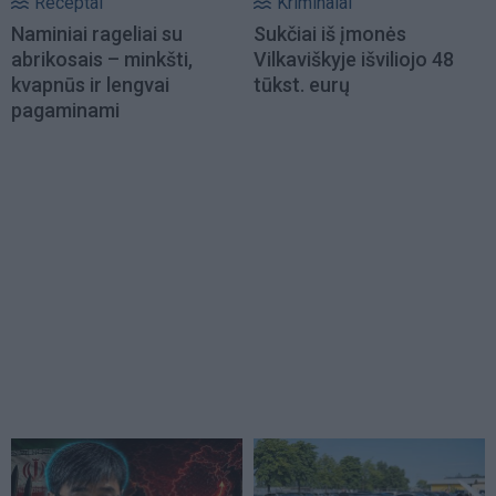
Receptai
Kriminalai
Naminiai rageliai su
Sukčiai iš įmonės
abrikosais – minkšti,
Vilkaviškyje išviliojo 48
kvapnūs ir lengvai
tūkst. eurų
pagaminami