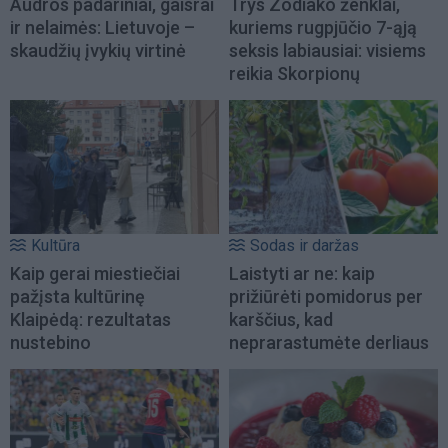
Audros padariniai, gaisrai
Trys Zodiako ženklai,
ir nelaimės: Lietuvoje –
kuriems rugpjūčio 7-ąją
skaudžių įvykių virtinė
seksis labiausiai: visiems
reikia Skorpionų
Kultūra
Sodas ir daržas
Kaip gerai miestiečiai
Laistyti ar ne: kaip
pažįsta kultūrinę
prižiūrėti pomidorus per
Klaipėdą: rezultatas
karščius, kad
nustebino
neprarastumėte derliaus