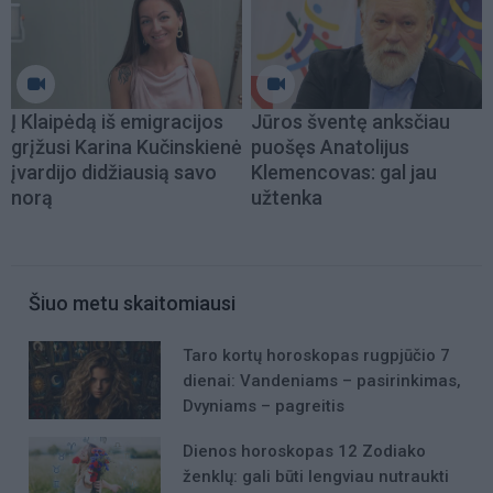
Į Klaipėdą iš emigracijos
Jūros šventę anksčiau
grįžusi Karina Kučinskienė
puošęs Anatolijus
įvardijo didžiausią savo
Klemencovas: gal jau
norą
užtenka
Šiuo metu skaitomiausi
Taro kortų horoskopas rugpjūčio 7
dienai: Vandeniams – pasirinkimas,
Dvyniams – pagreitis
Dienos horoskopas 12 Zodiako
ženklų: gali būti lengviau nutraukti