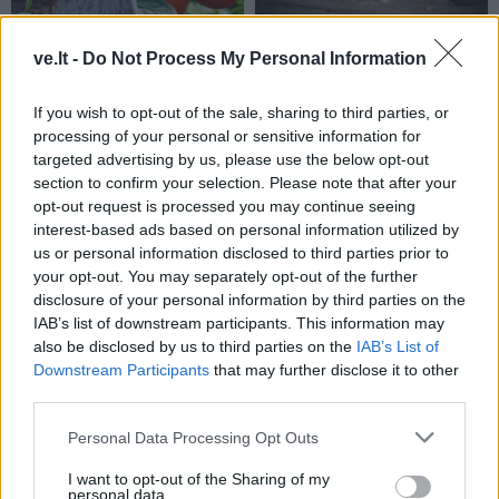
Sodas ir daržas
Sodas ir daržas
ve.lt -
Do Not Process My Personal Information
Laistyti ar ne: kaip
Pelių ir žiurkių baubas:
prižiūrėti pomidorus per
kas graužikus gąsdina
If you wish to opt-out of the sale, sharing to third parties, or
karščius, kad
labiau nei nuodai
processing of your personal or sensitive information for
neprarastumėte derliaus
targeted advertising by us, please use the below opt-out
section to confirm your selection. Please note that after your
opt-out request is processed you may continue seeing
interest-based ads based on personal information utilized by
us or personal information disclosed to third parties prior to
your opt-out. You may separately opt-out of the further
disclosure of your personal information by third parties on the
IAB’s list of downstream participants. This information may
also be disclosed by us to third parties on the
IAB’s List of
Sodas ir daržas
Sodas ir daržas
Downstream Participants
that may further disclose it to other
Natūrali kova su šliužais:
Kodėl sodininkai aplink
third parties.
ką būtina žinoti prieš
lysves barsto kajeno
pasirenkant antis
pipirus? Priežastis jus
Personal Data Processing Opt Outs
bėgikes?
(2)
nustebins
I want to opt-out of the Sharing of my
personal data.