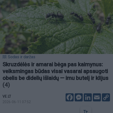
Sodas ir daržas
Skruzdėlės ir amarai bėga pas kaimynus:
veiksmingas būdas visai vasarai apsaugoti
obelis be didelių išlaidų — imu butelį ir klijus
(4)
Facebook
Messenger
LinkedIn
Email
C
VE.LT
L
2026-06-11 07:52