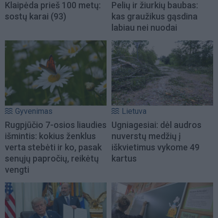
Klaipėda prieš 100 metų:
Pelių ir žiurkių baubas:
sostų karai (93)
kas graužikus gąsdina
labiau nei nuodai
Gyvenimas
Lietuva
Rugpjūčio 7-osios liaudies
Ugniagesiai: dėl audros
išmintis: kokius ženklus
nuverstų medžių į
verta stebėti ir ko, pasak
iškvietimus vykome 49
senųjų papročių, reikėtų
kartus
vengti