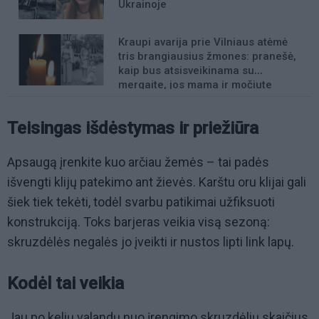
Ukrainoje
Kraupi avarija prie Vilniaus atėmė
tris brangiausius žmones: pranešė,
kaip bus atsisveikinama su
mergaite, jos mama ir močiute
Teisingas išdėstymas ir priežiūra
Apsaugą įrenkite kuo arčiau žemės – tai padės
išvengti klijų patekimo ant žievės. Karštu oru klijai gali
šiek tiek tekėti, todėl svarbu patikimai užfiksuoti
konstrukciją. Toks barjeras veikia visą sezoną:
skruzdėlės negalės jo įveikti ir nustos lipti link lapų.
Kodėl tai veikia
Jau po kelių valandų nuo įrengimo skruzdėlių skaičius