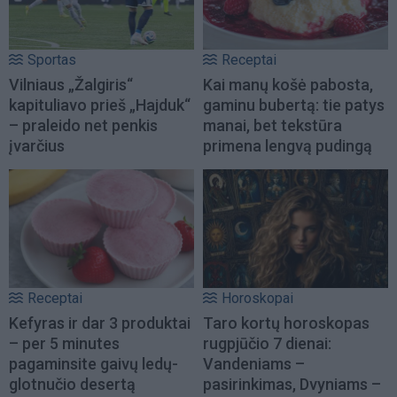
Sportas
Receptai
Vilniaus „Žalgiris“
Kai manų košė pabosta,
kapituliavo prieš „Hajduk“
gaminu bubertą: tie patys
– praleido net penkis
manai, bet tekstūra
įvarčius
primena lengvą pudingą
Receptai
Horoskopai
Kefyras ir dar 3 produktai
Taro kortų horoskopas
– per 5 minutes
rugpjūčio 7 dienai:
pagaminsite gaivų ledų-
Vandeniams –
glotnučio desertą
pasirinkimas, Dvyniams –