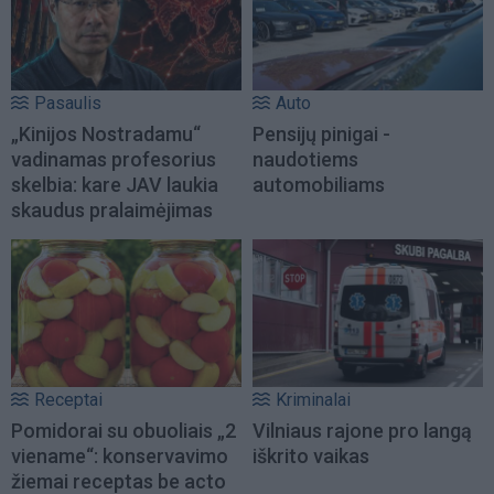
Pasaulis
Auto
„Kinijos Nostradamu“
Pensijų pinigai -
vadinamas profesorius
naudotiems
skelbia: kare JAV laukia
automobiliams
skaudus pralaimėjimas
Receptai
Kriminalai
Pomidorai su obuoliais „2
Vilniaus rajone pro langą
viename“: konservavimo
iškrito vaikas
žiemai receptas be acto