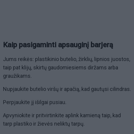
Kaip pasigaminti apsauginį barjerą
Jums reikės: plastikinio butelio, žirklių, lipnios juostos,
taip pat klijų, skirtų gaudomiesiems diržams arba
graužikams.
Nupjaukite butelio viršų ir apačią, kad gautųsi cilindras.
Perpjaukite jį išilgai pusiau.
Apvyniokite ir pritvirtinkite aplink kamieną taip, kad
tarp plastiko ir žievės neliktų tarpų.