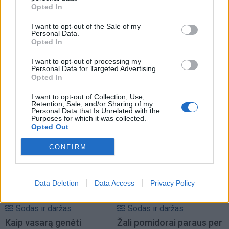
Opted In
I want to opt-out of the Sale of my
Personal Data.
Opted In
I want to opt-out of processing my
Personal Data for Targeted Advertising.
Sodas ir daržas
Sodas ir daržas
Opted In
Baltos gyslos
Rožės nužydėjo: ką daryti
pomidoruose: paprastas
toliau ir kaip jas genėti
I want to opt-out of Collection, Use,
Retention, Sale, and/or Sharing of my
būdas išspręsti šią
Personal Data that Is Unrelated with the
Purposes for which it was collected.
problemą
Opted Out
CONFIRM
Data Deletion
Data Access
Privacy Policy
Sodas ir daržas
Sodas ir daržas
Kaip vasarą genėti
Žali pomidorai paraus per