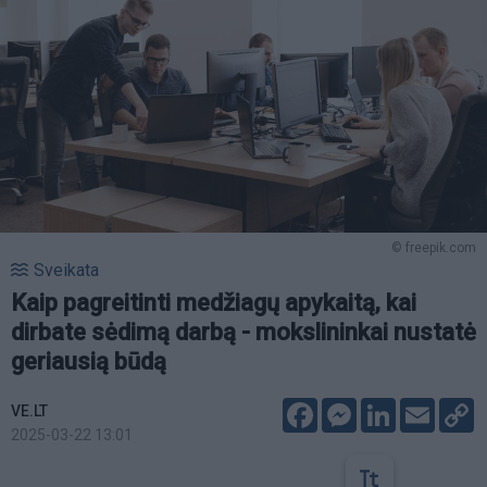
© freepik.com
Sveikata
Kaip pagreitinti medžiagų apykaitą, kai
dirbate sėdimą darbą - mokslininkai nustatė
geriausią būdą
Facebook
Messenger
LinkedIn
Email
C
VE.LT
L
2025-03-22 13:01