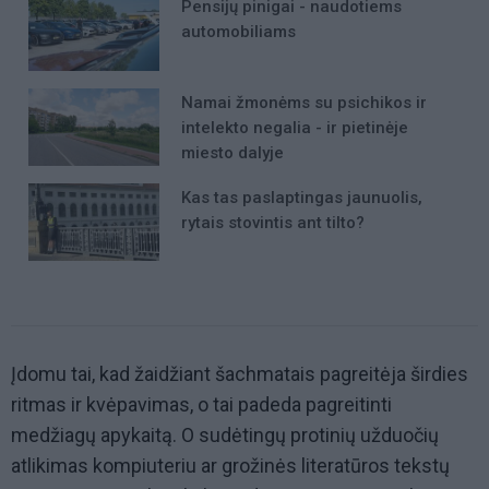
Pensijų pinigai - naudotiems
automobiliams
Namai žmonėms su psichikos ir
intelekto negalia - ir pietinėje
miesto dalyje
Kas tas paslaptingas jaunuolis,
rytais stovintis ant tilto?
Įdomu tai, kad žaidžiant šachmatais pagreitėja širdies
ritmas ir kvėpavimas, o tai padeda pagreitinti
medžiagų apykaitą. O sudėtingų protinių užduočių
atlikimas kompiuteriu ar grožinės literatūros tekstų