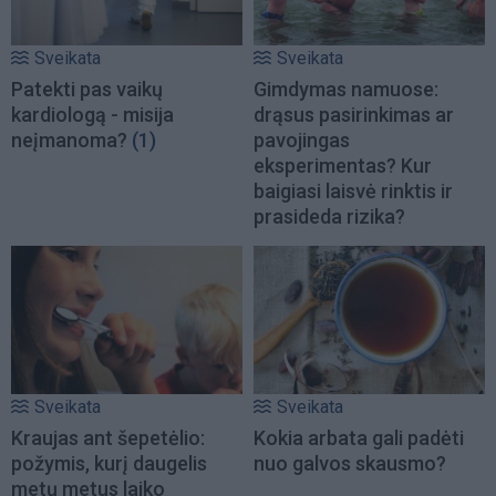
Sveikata
Sveikata
Patekti pas vaikų
Gimdymas namuose:
kardiologą - misija
drąsus pasirinkimas ar
neįmanoma?
(1)
pavojingas
eksperimentas? Kur
baigiasi laisvė rinktis ir
prasideda rizika?
Sveikata
Sveikata
Kraujas ant šepetėlio:
Kokia arbata gali padėti
požymis, kurį daugelis
nuo galvos skausmo?
metų metus laiko