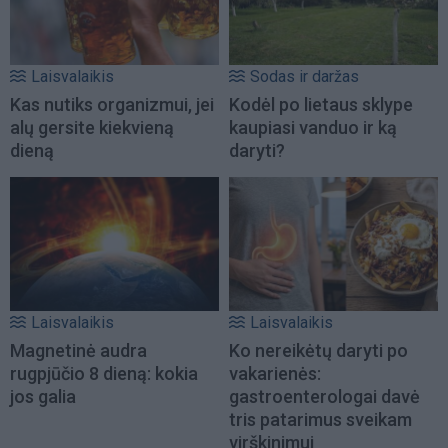
Laisvalaikis
Sodas ir daržas
Kas nutiks organizmui, jei
Kodėl po lietaus sklype
alų gersite kiekvieną
kaupiasi vanduo ir ką
dieną
daryti?
Laisvalaikis
Laisvalaikis
Magnetinė audra
Ko nereikėtų daryti po
rugpjūčio 8 dieną: kokia
vakarienės:
jos galia
gastroenterologai davė
tris patarimus sveikam
virškinimui