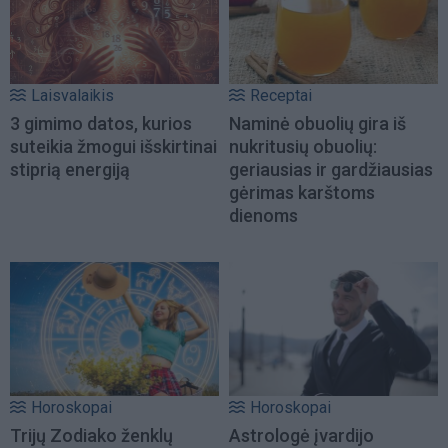
Laisvalaikis
Receptai
3 gimimo datos, kurios
Naminė obuolių gira iš
suteikia žmogui išskirtinai
nukritusių obuolių:
stiprią energiją
geriausias ir gardžiausias
gėrimas karštoms
dienoms
Horoskopai
Horoskopai
Trijų Zodiako ženklų
Astrologė įvardijo