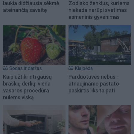
laukia didžiausia sėkmė
Zodiako ženklus, kuriems
ateinančią savaitę
niekada nerūpi svetimas
asmeninis gyvenimas
Sodas ir daržas
Klaipėda
Kaip užtikrinti gausų
Parduotuvės nebus -
braškių derlių: viena
atnaujinamo pastato
vasaros procedūra
paskirtis liks ta pati
nulems viską