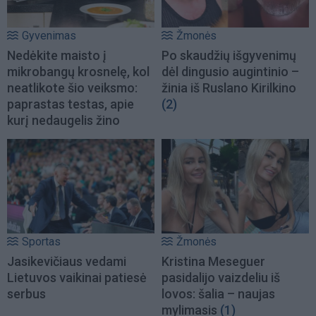
Gyvenimas
Žmonės
Nedėkite maisto į
Po skaudžių išgyvenimų
mikrobangų krosnelę, kol
dėl dingusio augintinio –
neatlikote šio veiksmo:
žinia iš Ruslano Kirilkino
paprastas testas, apie
(2)
kurį nedaugelis žino
Sportas
Žmonės
Jasikevičiaus vedami
Kristina Meseguer
Lietuvos vaikinai patiesė
pasidalijo vaizdeliu iš
serbus
lovos: šalia – naujas
mylimasis
(1)