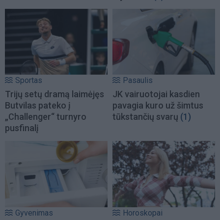
Sportas
Pasaulis
Trijų setų dramą laimėjęs
JK vairuotojai kasdien
Butvilas pateko į
pavagia kuro už šimtus
„Challenger“ turnyro
tūkstančių svarų
(1)
pusfinalį
Gyvenimas
Horoskopai