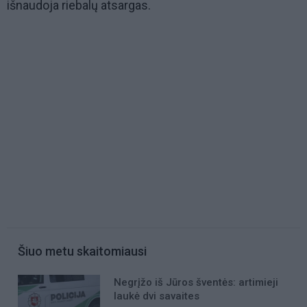
išnaudoja riebalų atsargas.
Šiuo metu skaitomiausi
Negrįžo iš Jūros šventės: artimieji
laukė dvi savaites