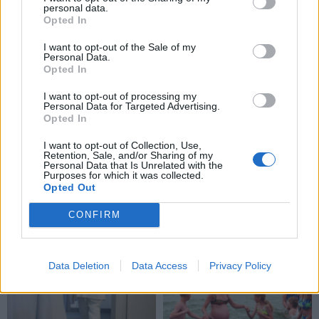
pirmai pasaulyje taikytas
pacientų pagalbą teiks
personal data.
Opted In
naujas gydymo metodas
išplėstinės praktikos
slaugytojai
I want to opt-out of the Sale of my
Personal Data.
Opted In
I want to opt-out of processing my
Personal Data for Targeted Advertising.
Opted In
I want to opt-out of Collection, Use,
Retention, Sale, and/or Sharing of my
Sveikata
Sveikata
Personal Data that Is Unrelated with the
Purposes for which it was collected.
Plaukai mažiau
Išrinktas Jūrininkų
Opted Out
riebaluosis: į šampūną
poliklinikos vadovas
(9)
CONFIRM
tereikia įberti vieną
ingredientą
Data Deletion
Data Access
Privacy Policy