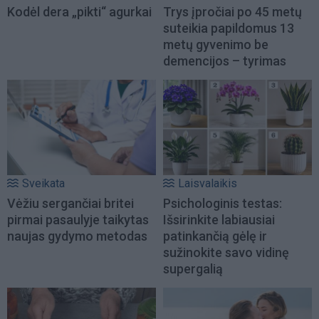
Kodėl dera „pikti“ agurkai
Trys įpročiai po 45 metų
suteikia papildomus 13
metų gyvenimo be
demencijos – tyrimas
Sveikata
Laisvalaikis
Vėžiu sergančiai britei
Psichologinis testas:
pirmai pasaulyje taikytas
Išsirinkite labiausiai
naujas gydymo metodas
patinkančią gėlę ir
sužinokite savo vidinę
supergalią