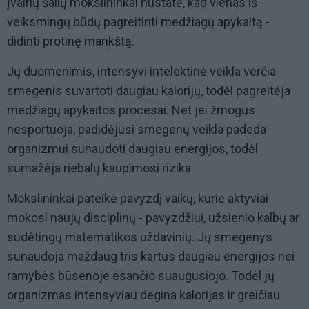
Įvairių šalių mokslininkai nustatė, kad vienas iš
veiksmingų būdų pagreitinti medžiagų apykaitą -
didinti protinę mankštą.
Jų duomenimis, intensyvi intelektinė veikla verčia
smegenis suvartoti daugiau kalorijų, todėl pagreitėja
medžiagų apykaitos procesai. Net jei žmogus
nesportuoja, padidėjusi smegenų veikla padeda
organizmui sunaudoti daugiau energijos, todėl
sumažėja riebalų kaupimosi rizika.
Mokslininkai pateikė pavyzdį vaikų, kurie aktyviai
mokosi naujų disciplinų - pavyzdžiui, užsienio kalbų ar
sudėtingų matematikos uždavinių. Jų smegenys
sunaudoja maždaug tris kartus daugiau energijos nei
ramybės būsenoje esančio suaugusiojo. Todėl jų
organizmas intensyviau degina kalorijas ir greičiau