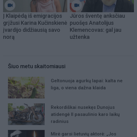
Į Klaipėdą iš emigracijos
Jūros šventę anksčiau
grįžusi Karina Kučinskienė
puošęs Anatolijus
įvardijo didžiausią savo
Klemencovas: gal jau
norą
užtenka
Šiuo metu skaitomiausi
Geltonuoja agurkų lapai: kalta ne
liga, o viena dažna klaida
Rekordiškai nusekęs Dunojus
atidengė II pasaulinio karo laikų
radinius
Mirė garsi lietuvių aktorė: „Jos