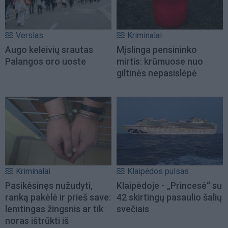
Verslas
Kriminalai
Augo keleivių srautas
Mįslinga pensininko
Palangos oro uoste
mirtis: krūmuose nuo
giltinės nepasislėpė
Kriminalai
Klaipėdos pulsas
Pasikėsinęs nužudyti,
Klaipėdoje - „Princesė“ su
ranką pakėlė ir prieš save:
42 skirtingų pasaulio šalių
lemtingas žingsnis ar tik
svečiais
noras ištrūkti iš