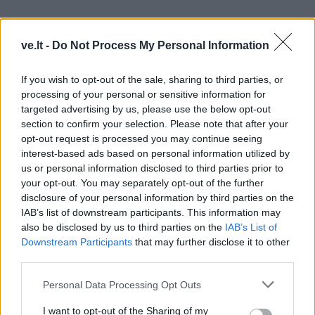
ve.lt -
Do Not Process My Personal Information
If you wish to opt-out of the sale, sharing to third parties, or
processing of your personal or sensitive information for
targeted advertising by us, please use the below opt-out
„Žmogus yra gamtos dalis, tad organizmą geriausia
section to confirm your selection. Please note that after your
stiprinti rudenį ir pavasarį, kai parazitai yra labiausiai
opt-out request is processed you may continue seeing
aktyvūs“, - reziumavo lektorė.
interest-based ads based on personal information utilized by
us or personal information disclosed to third parties prior to
your opt-out. You may separately opt-out of the further
Įkvepia siekti savo tikslų
disclosure of your personal information by third parties on the
IAB’s list of downstream participants. This information may
Paklaustas, kodėl per 14 įmonės gyvavimo metų,
also be disclosed by us to third parties on the
IAB’s List of
Downstream Participants
that may further disclose it to other
surengtas tik pirmasis susitikimas su vaistininkais,
third parties.
BIOFARMACIJOS vadovas paaiškino: „Gal reikėjo
subręsti, kad taptume įdomūs?“
Personal Data Processing Opt Outs
I want to opt-out of the Sharing of my
Ekstremalių kelionių mėgėjas Aurimas Mockus