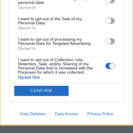
personal data.
Opted In
prisiminė, jog pirmoji pažintis su elektrolitais įvyko
Ispanijoje, kur įveikė pirmąją 1006 kilometrų trasą.
I want to opt-out of the Sale of my
Personal Data.
„Pirmos dienos būna sunkiausios, nes organizmui
Opted In
tenka didžiulis krūvis: kai karštyje per dieną įveiki po
I want to opt-out of processing my
30-40 kilometrų, prakaito išbėga gana daug“, -
Personal Data for Targeted Advertising.
Opted In
pasakojo keliautojas.
I want to opt-out of Collection, Use,
Retention, Sale, and/or Sharing of my
Personal Data that Is Unrelated with the
Purposes for which it was collected.
Opted Out
CONFIRM
Data Deletion
Data Access
Privacy Policy