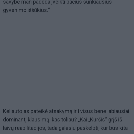
savybė man padeda įveikti pačius sunkiausius
gyvenimo iššūkius.“
Keliautojas pateikė atsakymą ir į visus bene labiausiai
dominantį klausimą: kas toliau? „Kai „Kuršis“ grįš iš
laivų reabilitacijos, tada galėsiu paskelbti, kur bus kita