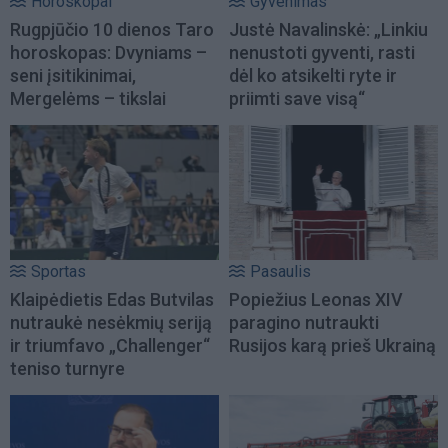
Horoskopai
Gyvenimas
Rugpjūčio 10 dienos Taro
Justė Navalinskė: „Linkiu
horoskopas: Dvyniams –
nenustoti gyventi, rasti
seni įsitikinimai,
dėl ko atsikelti ryte ir
Mergelėms – tikslai
priimti save visą“
Sportas
Pasaulis
Klaipėdietis Edas Butvilas
Popiežius Leonas XIV
nutraukė nesėkmių seriją
paragino nutraukti
ir triumfavo „Challenger“
Rusijos karą prieš Ukrainą
teniso turnyre