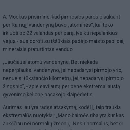
A. Mockus prisiminė, kad pirmosios paros plaukiant
per Ramųjį vandenyną buvo „atominės“, kai teko
irkluoti po 22 valandas per parą, įveikti nepalankius
vėjus - susidoroti su iššūkiais padėjo maisto papildai,
mineralais praturtintas vanduo.
„Jaučiausi atomu vandenyne. Bet niekada
neperplauksi vandenyno, jei nepadarysi pirmojo yrio,
nenueisi tūkstančio kilometrų, jei nepadarysi pirmojo
žingsnio“, - apie savijautą per bene ekstremaliausią
gyvenimo kelionę pasakojo klaipėdietis.
Aurimas jau yra radęs atsakymą, kodėl jį taip traukia
ekstremalūs nuotykiai: „Mano baimės riba yra kur kas
aukščiau nei normalių žmonių. Nesu normalus, bet ši