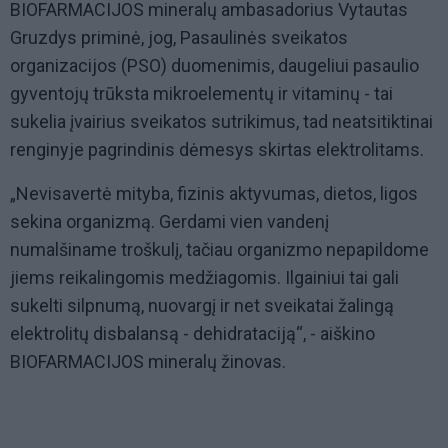
BIOFARMACIJOS mineralų ambasadorius Vytautas
Gruzdys priminė, jog, Pasaulinės sveikatos
organizacijos (PSO) duomenimis, daugeliui pasaulio
gyventojų trūksta mikroelementų ir vitaminų - tai
sukelia įvairius sveikatos sutrikimus, tad neatsitiktinai
renginyje pagrindinis dėmesys skirtas elektrolitams.
„Nevisavertė mityba, fizinis aktyvumas, dietos, ligos
sekina organizmą. Gerdami vien vandenį
numalšiname troškulį, tačiau organizmo nepapildome
jiems reikalingomis medžiagomis. Ilgainiui tai gali
sukelti silpnumą, nuovargį ir net sveikatai žalingą
elektrolitų disbalansą - dehidrataciją“, - aiškino
BIOFARMACIJOS mineralų žinovas.