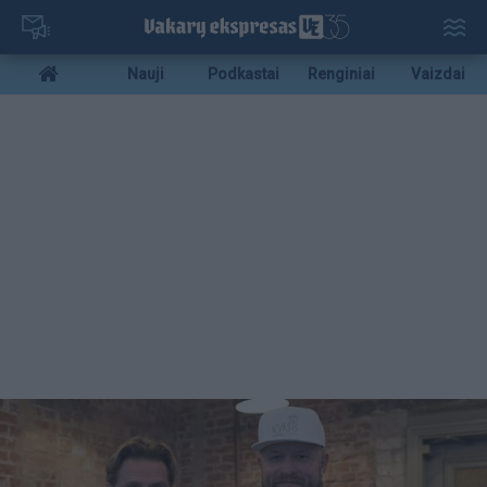
Pereiti
į
pagrindinį
Mobile
Nauji
Podkastai
Renginiai
Vaizdai
turinį
menu
bottom