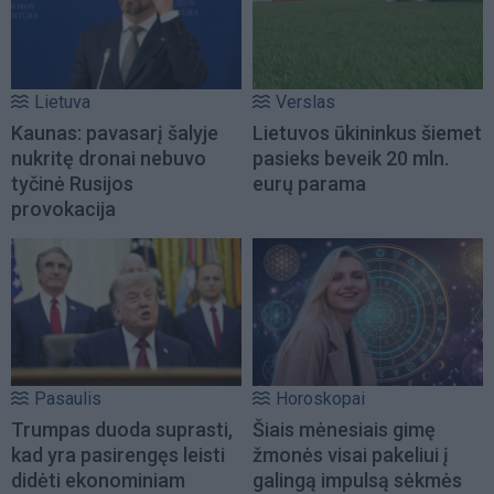
Lietuva
Verslas
Kaunas: pavasarį šalyje
Lietuvos ūkininkus šiemet
nukritę dronai nebuvo
pasieks beveik 20 mln.
tyčinė Rusijos
eurų parama
provokacija
Pasaulis
Horoskopai
Trumpas duoda suprasti,
Šiais mėnesiais gimę
kad yra pasirengęs leisti
žmonės visai pakeliui į
didėti ekonominiam
galingą impulsą sėkmės