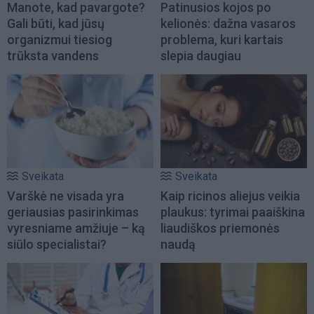
Manote, kad pavargote?
Patinusios kojos po
Gali būti, kad jūsų
kelionės: dažna vasaros
organizmui tiesiog
problema, kuri kartais
trūksta vandens
slepia daugiau
Sveikata
Sveikata
Varškė ne visada yra
Kaip ricinos aliejus veikia
geriausias pasirinkimas
plaukus: tyrimai paaiškina
vyresniame amžiuje – ką
liaudiškos priemonės
siūlo specialistai?
naudą