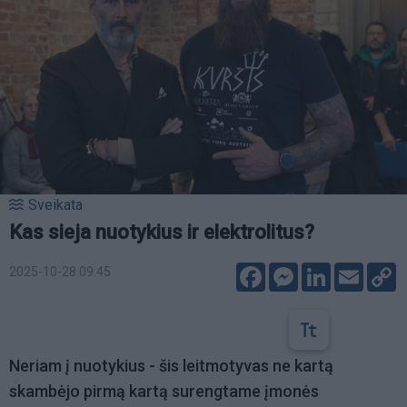
Sveikata
Kas sieja nuotykius ir elektrolitus?
Facebook
Messenger
LinkedIn
Email
C
2025-10-28 09:45
L
Neriam į nuotykius - šis leitmotyvas ne kartą
skambėjo pirmą kartą surengtame įmonės