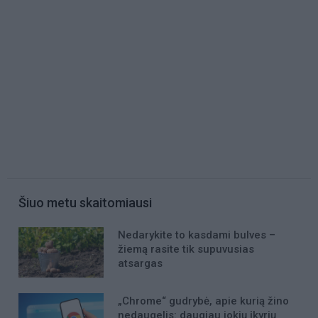
Šiuo metu skaitomiausi
Nedarykite to kasdami bulves –
žiemą rasite tik supuvusias
atsargas
„Chrome“ gudrybė, apie kurią žino
nedaugelis: daugiau jokių įkyrių