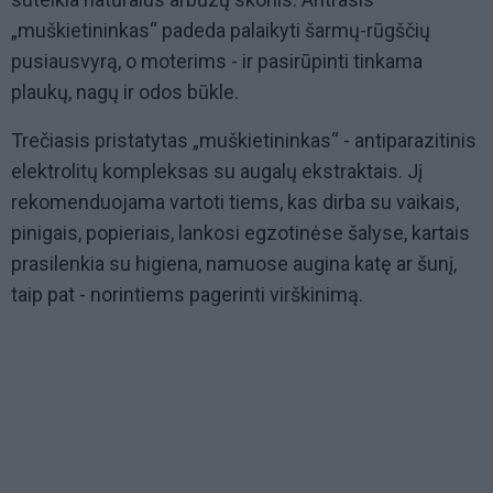
„muškietininkas“ padeda palaikyti šarmų-rūgščių
pusiausvyrą, o moterims - ir pasirūpinti tinkama
plaukų, nagų ir odos būkle.
Trečiasis pristatytas „muškietininkas“ - antiparazitinis
elektrolitų kompleksas su augalų ekstraktais. Jį
rekomenduojama vartoti tiems, kas dirba su vaikais,
pinigais, popieriais, lankosi egzotinėse šalyse, kartais
prasilenkia su higiena, namuose augina katę ar šunį,
taip pat - norintiems pagerinti virškinimą.