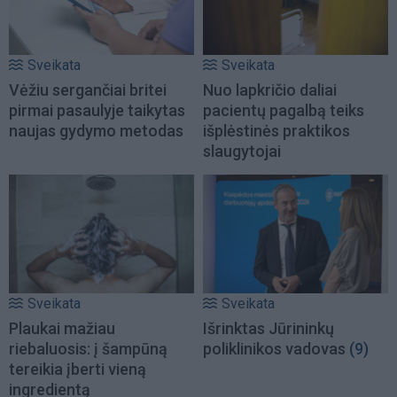
Sveikata
Sveikata
Vėžiu sergančiai britei
Nuo lapkričio daliai
pirmai pasaulyje taikytas
pacientų pagalbą teiks
naujas gydymo metodas
išplėstinės praktikos
slaugytojai
Sveikata
Sveikata
Plaukai mažiau
Išrinktas Jūrininkų
riebaluosis: į šampūną
poliklinikos vadovas
(9)
tereikia įberti vieną
ingredientą