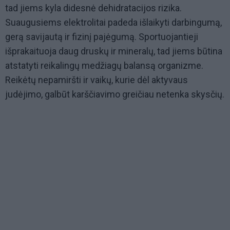
tad jiems kyla didesnė dehidratacijos rizika.
Suaugusiems elektrolitai padeda išlaikyti darbingumą,
gerą savijautą ir fizinį pajėgumą. Sportuojantieji
išprakaituoja daug druskų ir mineralų, tad jiems būtina
atstatyti reikalingų medžiagų balansą organizme.
Reikėtų nepamiršti ir vaikų, kurie dėl aktyvaus
judėjimo, galbūt karščiavimo greičiau netenka skysčių.