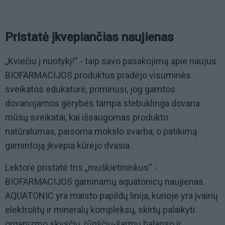
Pristatė įkvepiančias naujienas
„Kviečiu į nuotykį!“ - taip savo pasakojimą apie naujus
BIOFARMACIJOS produktus pradėjo visuminės
sveikatos edukatorė, priminusi, jog gamtos
dovanojamos gėrybės tampa stebuklinga dovana
mūsų sveikatai, kai išsaugomas produkto
natūralumas, paisoma mokslo svarba, o patikimą
gamintoją įkvepia kūrėjo dvasia.
Lektorė pristatė tris „muškietininkus“ -
BIOFARMACIJOS gaminamų aquatonicų naujienas.
AQUATONIC yra maisto papildų linija, kurioje yra įvairių
elektrolitų ir mineralų kompleksų, skirtų palaikyti
organizmo skysčių, rūgščių-šarmų balanso ir