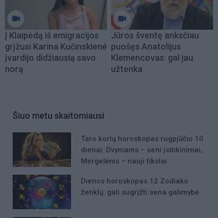
Į Klaipėdą iš emigracijos
Jūros šventę anksčiau
grįžusi Karina Kučinskienė
puošęs Anatolijus
įvardijo didžiausią savo
Klemencovas: gal jau
norą
užtenka
Šiuo metu skaitomiausi
Taro kortų horoskopas rugpjūčio 10
dienai: Dvyniams – seni įsitikinimai,
Mergelėms – nauji tikslai
Dienos horoskopas 12 Zodiako
ženklų: gali sugrįžti sena galimybė