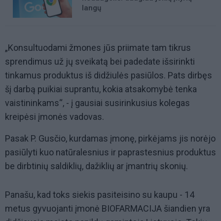
langų
„Konsultuodami žmones jūs priimate tam tikrus
sprendimus už jų sveikatą bei padedate išsirinkti
tinkamus produktus iš didžiulės pasiūlos. Pats dirbęs
šį darbą puikiai suprantu, kokia atsakomybė tenka
vaistininkams“, - į gausiai susirinkusius kolegas
kreipėsi įmonės vadovas.
Pasak P. Gusčio, kurdamas įmonę, pirkėjams jis norėjo
pasiūlyti kuo natūralesnius ir paprastesnius produktus
be dirbtinių saldiklių, dažiklių ar įmantrių skonių.
Panašu, kad toks siekis pasiteisino su kaupu - 14
metus gyvuojanti įmonė BIOFARMACIJA šiandien yra