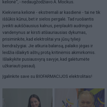
kelionė“, - nedaugžodžiavo A. Mockus.
Kiekviena kelionė - ekstremali ar kasdienė - tai ne tik
iššūkis kūnui, bet ir sielos pergalė. Tad ruošiantis
įveikti aukščiausius kalnus, perplaukti audringus
vandenynus ar kirsti atšiauriausias dykumas,
prisiminkite, kad elektrolitai yra jūsų tylieji
bendražygiai. Jie atkuria balansą, palaiko jėgas ir
leidžia išlaikyti aštrų protą kritinėmis akimirkomis.
Išlaikykite pusiausvyrą savyje, kad galėtumėte
užkariauti pasaulį.
Įgalinkite save su BIOFARMACIJOS elektrolitais!