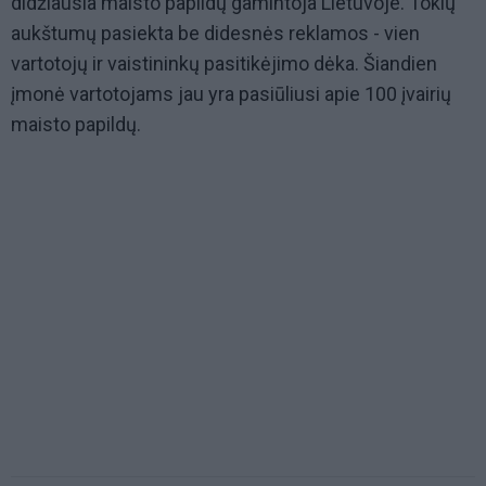
didžiausia maisto papildų gamintoja Lietuvoje. Tokių
aukštumų pasiekta be didesnės reklamos - vien
vartotojų ir vaistininkų pasitikėjimo dėka. Šiandien
įmonė vartotojams jau yra pasiūliusi apie 100 įvairių
maisto papildų.