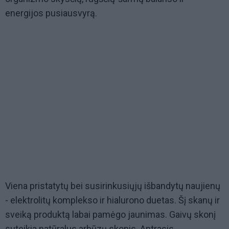
energijos pusiausvyrą.
Viena pristatytų bei susirinkusiųjų išbandytų naujienų
- elektrolitų komplekso ir hialurono duetas. Šį skanų ir
sveiką produktą labai pamėgo jaunimas. Gaivų skonį
suteikia natūralus arbūzų skonis. Antrasis