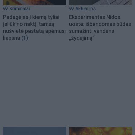
Kriminalai
Aktualijos
Padegėjas į kiemą tyliai
Eksperimentas Nidos
įsliūkino naktį: tamsą
uoste: išbandomas būdas
nušvietė pastatą apėmusi
sumažinti vandens
liepsna
(1)
„žydėjimą“