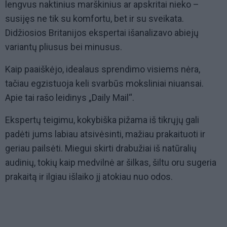
lengvus naktinius marškinius ar apskritai nieko –
susijęs ne tik su komfortu, bet ir su sveikata.
Didžiosios Britanijos ekspertai išanalizavo abiejų
variantų pliusus bei minusus.
Kaip paaiškėjo, idealaus sprendimo visiems nėra,
tačiau egzistuoja keli svarbūs moksliniai niuansai.
Apie tai rašo leidinys „Daily Mail“.
Ekspertų teigimu, kokybiška pižama iš tikrųjų gali
padėti jums labiau atsivėsinti, mažiau prakaituoti ir
geriau pailsėti. Miegui skirti drabužiai iš natūralių
audinių, tokių kaip medvilnė ar šilkas, šiltu oru sugeria
prakaitą ir ilgiau išlaiko jį atokiau nuo odos.