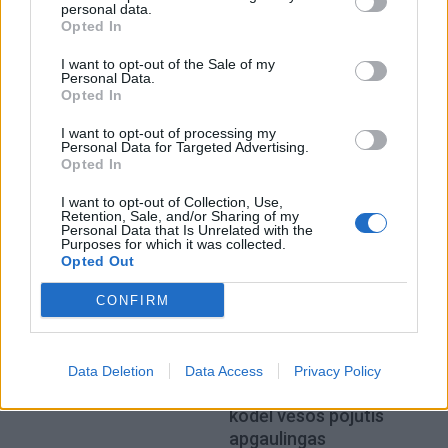
personal data.
Sveikata
Sveikata
Opted In
Gimdymas namuose:
Kraujas ant šepetėlio:
I want to opt-out of the Sale of my
drąsus pasirinkimas ar
požymis, kurį daugelis
Personal Data.
Opted In
pavojingas
metų metus laiko
eksperimentas? Kur
smulkmena
I want to opt-out of processing my
baigiasi laisvė rinktis ir
Personal Data for Targeted Advertising.
Opted In
prasideda rizika?
I want to opt-out of Collection, Use,
Retention, Sale, and/or Sharing of my
Personal Data that Is Unrelated with the
Purposes for which it was collected.
Opted Out
CONFIRM
Sveikata
Sveikata
Kokia arbata gali padėti
Alus per karščius gali
Data Deletion
Data Access
Privacy Policy
nuo galvos skausmo?
tapti pavojingais spąstais:
kodėl vėsos pojūtis
apgaulingas