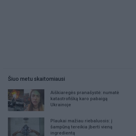
Šiuo metu skaitomiausi
Aiškiaregės pranašystė: numatė
katastrofišką karo pabaigą
Ukrainoje
Plaukai mažiau riebaluosis: į
šampūną tereikia įberti vieną
ingredientą