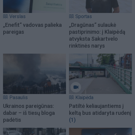
Verslas
Sportas
„Enefit“ vadovas palieka
„Dragūnas“ sulaukė
pareigas
pastiprinimo: į Klaipėdą
atvyksta Sakartvelo
rinktinės narys
Pasaulis
Klaipėda
Ukrainos pareigūnas:
Patiltė keliaujantiems į
dabar – iš tiesų bloga
keltą bus atidaryta rudenį
padėtis
(1)