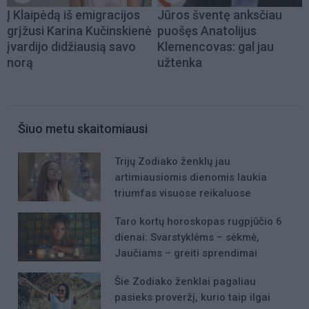
Į Klaipėdą iš emigracijos
Jūros šventę anksčiau
grįžusi Karina Kučinskienė
puošęs Anatolijus
įvardijo didžiausią savo
Klemencovas: gal jau
norą
užtenka
Šiuo metu skaitomiausi
Trijų Zodiako ženklų jau
artimiausiomis dienomis laukia
triumfas visuose reikaluose
Taro kortų horoskopas rugpjūčio 6
dienai: Svarstyklėms – sėkmė,
Jaučiams – greiti sprendimai
Šie Zodiako ženklai pagaliau
pasieks proveržį, kurio taip ilgai