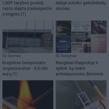
LSDP tarybos posėdį
dalyje sutriko geležinkelių
rasto slapta įrašinėjančio
eismas
įrenginio
(1)
Sportas
Renginiai
Krepšinio čempionato
Renginiai Klaipėdoje ir
organizavimui - 0,4 mln.
aplink: ką veikti
eurų
(1)
artimiausiomis dienomis