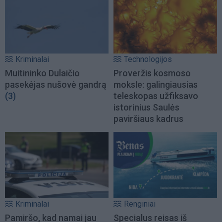
Kriminalai
Technologijos
Muitininko Dulaičio
Proveržis kosmoso
pasekėjas nušovė gandrą
moksle: galingiausias
(3)
teleskopas užfiksavo
istorinius Saulės
paviršiaus kadrus
Kriminalai
Renginiai
Pamiršo, kad namai jau
Specialus reisas iš