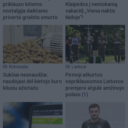
priklauso kitiems:
Klaipėdos į nemokamą
nostalgija daiktams
vakarėlį „Viena naktis
privertė griebtis smurto
Nidoje“!
Kriminalai
Lietuva
Sukčiai nesnaudžia:
Pirmoji atkurtos
naudojasi dėl kietojo kuro
nepriklausomos Lietuvos
kilusiu ažiotažu
premjerė atgulė amžinojo
poilsio
(1)