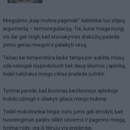
Miegojimo „kaip motina pagimdė“ šalininkai turi stiprų
argumentą – termoreguliaciją. Tie, kurie miega nuogi,
vis dar gali teigti, kad atsisakymas drabužių padeda
jiems geriau miegoti ir palaikyti vėsą.
Tačiau kai temperatūra lauke tampa per aukšta, mūsų
oda nebegali išspinduliuoti tiek daug šilumos į aplinką,
todėl natūralus miego ciklas pradeda sutrikti.
Tyrimai parodė, kad buvimas karštesnėje aplinkoje
trukdo užmigti ir išlaikyti gilaus miego trukmę.
Todėl mokslininkai teigia: nors jums gali atrodyti, kad
nusirengimas padės išlikti vėsiems ir pagerins miegą,
tyrimai rodo, jog iš tikrųjų yra priešingai.