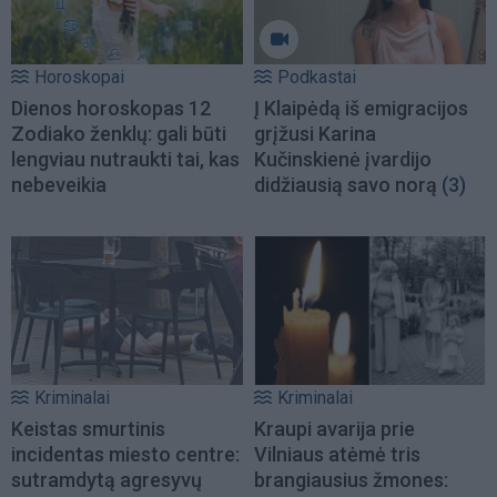
Horoskopai
Podkastai
Dienos horoskopas 12
Į Klaipėdą iš emigracijos
Zodiako ženklų: gali būti
grįžusi Karina
lengviau nutraukti tai, kas
Kučinskienė įvardijo
nebeveikia
didžiausią savo norą
(3)
Kriminalai
Kriminalai
Keistas smurtinis
Kraupi avarija prie
incidentas miesto centre:
Vilniaus atėmė tris
sutramdytą agresyvų
brangiausius žmones: