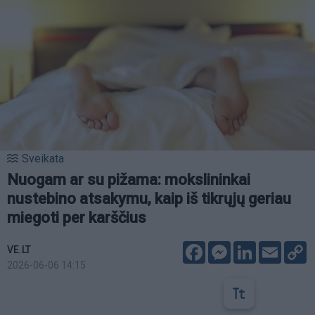
Sveikata
Nuogam ar su pižama: mokslininkai
nustebino atsakymu, kaip iš tikrųjų geriau
miegoti per karščius
Facebook
Messenger
LinkedIn
Email
C
VE.LT
L
2026-06-06 14:15