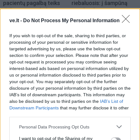
pacientų pagalbą teiks
riebaluosis: į šampūną
išplėstinės praktikos
tereikia įberti vieną
slaugytojai
ingredientą
ve.lt -
Do Not Process My Personal Information
If you wish to opt-out of the sale, sharing to third parties, or
processing of your personal or sensitive information for
targeted advertising by us, please use the below opt-out
section to confirm your selection. Please note that after your
opt-out request is processed you may continue seeing
interest-based ads based on personal information utilized by
Sveikata
Sveikata
us or personal information disclosed to third parties prior to
Išrinktas Jūrininkų
Patekti pas vaikų
your opt-out. You may separately opt-out of the further
poliklinikos vadovas
(9)
kardiologą - misija
disclosure of your personal information by third parties on the
neįmanoma?
(1)
IAB’s list of downstream participants. This information may
also be disclosed by us to third parties on the
IAB’s List of
Downstream Participants
that may further disclose it to other
third parties.
Personal Data Processing Opt Outs
I want to opt-out of the Sharing of my