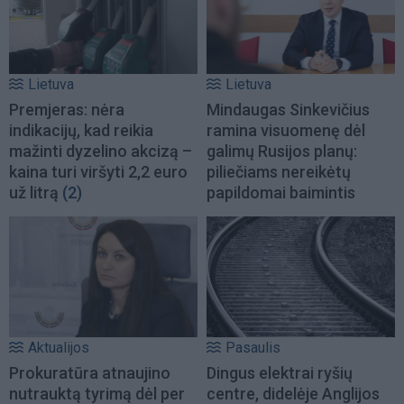
Lietuva
Lietuva
Premjeras: nėra
Mindaugas Sinkevičius
indikacijų, kad reikia
ramina visuomenę dėl
mažinti dyzelino akcizą –
galimų Rusijos planų:
kaina turi viršyti 2,2 euro
piliečiams nereikėtų
už litrą
(2)
papildomai baimintis
Aktualijos
Pasaulis
Prokuratūra atnaujino
Dingus elektrai ryšių
nutrauktą tyrimą dėl per
centre, didelėje Anglijos