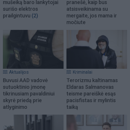
mušeiką baro lankytojai
pranešė, kaip bus
surišo elektros
atsisveikinama su
prailgintuvu
(2)
mergaite, jos mama ir
močiute
Aktualijos
Kriminalai
Buvusi AAD vadovė
Terorizmu kaltinamas
sutuoktinio įmonę
Eldaras Salmanovas
tikrinusiam pavaldiniui
teisme pareiškė esąs
skyrė priedą prie
pacisfistas ir mylintis
atlyginimo
taiką