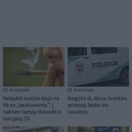
Kriminalai
Kriminalai
Nelaukti svečiai išėjo ne
Negrįžo iš Jūros šventės:
tik su „lauktuvėmis“: į
artimieji laukė dvi
nakties tamsą išsivedė ir
savaites
merginą
(3)