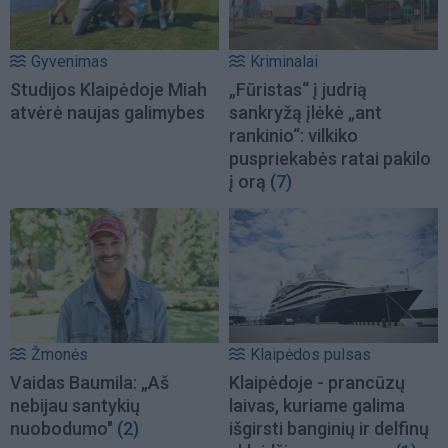
Gyvenimas
Kriminalai
Studijos Klaipėdoje Miah
„Fūristas“ į judrią
atvėrė naujas galimybes
sankryžą įlėkė „ant
rankinio“: vilkiko
puspriekabės ratai pakilo
į orą
(7)
Žmonės
Klaipėdos pulsas
Vaidas Baumila: „Aš
Klaipėdoje - prancūzų
nebijau santykių
laivas, kuriame galima
nuobodumo"
(2)
išgirsti banginių ir delfinų