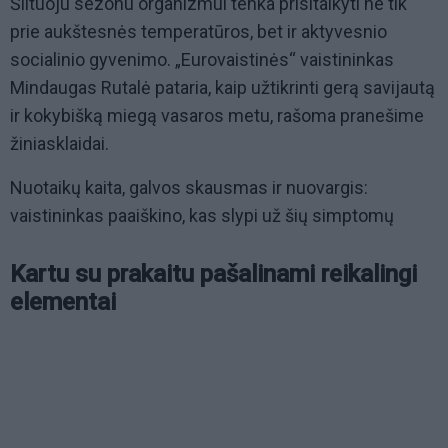
Šiltuoju sezonu organizmui tenka prisitaikyti ne tik
prie aukštesnės temperatūros, bet ir aktyvesnio
socialinio gyvenimo. „Eurovaistinės“ vaistininkas
Mindaugas Rutalė pataria, kaip užtikrinti gerą savijautą
ir kokybišką miegą vasaros metu, rašoma pranešime
žiniasklaidai.
Nuotaikų kaita, galvos skausmas ir nuovargis:
vaistininkas paaiškino, kas slypi už šių simptomų
Kartu su prakaitu pašalinami reikalingi
elementai