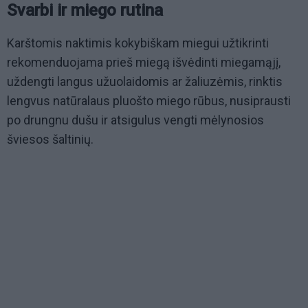
Svarbi ir miego rutina
Karštomis naktimis kokybiškam miegui užtikrinti
rekomenduojama prieš miegą išvėdinti miegamąjį,
uždengti langus užuolaidomis ar žaliuzėmis, rinktis
lengvus natūralaus pluošto miego rūbus, nusiprausti
po drungnu dušu ir atsigulus vengti mėlynosios
šviesos šaltinių.