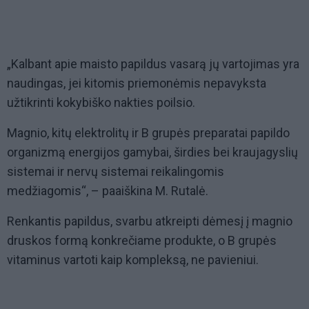
„Kalbant apie maisto papildus vasarą jų vartojimas yra
naudingas, jei kitomis priemonėmis nepavyksta
užtikrinti kokybiško nakties poilsio.
Magnio, kitų elektrolitų ir B grupės preparatai papildo
organizmą energijos gamybai, širdies bei kraujagyslių
sistemai ir nervų sistemai reikalingomis
medžiagomis“, – paaiškina M. Rutalė.
Renkantis papildus, svarbu atkreipti dėmesį į magnio
druskos formą konkrečiame produkte, o B grupės
vitaminus vartoti kaip kompleksą, ne pavieniui.