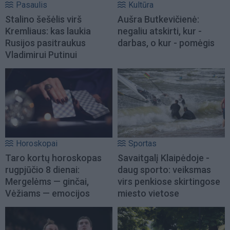
Pasaulis
Kultūra
Stalino šešėlis virš
Aušra Butkevičienė:
Kremliaus: kas laukia
negaliu atskirti, kur -
Rusijos pasitraukus
darbas, o kur - pomėgis
Vladimirui Putinui
Horoskopai
Sportas
Taro kortų horoskopas
Savaitgalį Klaipėdoje -
rugpjūčio 8 dienai:
daug sporto: veiksmas
Mergelėms — ginčai,
virs penkiose skirtingose
Vėžiams — emocijos
miesto vietose