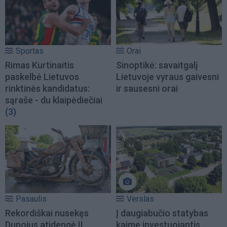
Sportas
Orai
Rimas Kurtinaitis
Sinoptikė: savaitgalį
paskelbė Lietuvos
Lietuvoje vyraus gaivesni
rinktinės kandidatus:
ir sausesni orai
sąraše - du klaipėdiečiai
(3)
Pasaulis
Verslas
Rekordiškai nusekęs
Į daugiabučio statybas
Dunojus atidengė II
kaime investuojantis