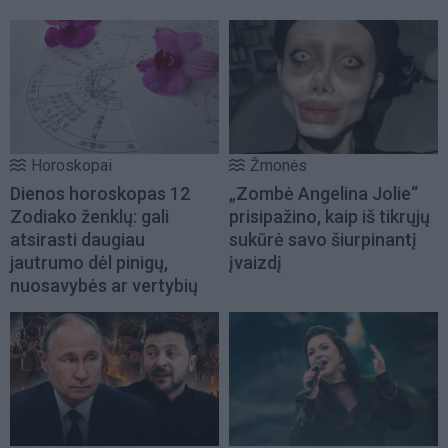
Horoskopai
Žmonės
Dienos horoskopas 12
„Zombė Angelina Jolie“
Zodiako ženklų: gali
prisipažino, kaip iš tikrųjų
atsirasti daugiau
sukūrė savo šiurpinantį
jautrumo dėl pinigų,
įvaizdį
nuosavybės ar vertybių