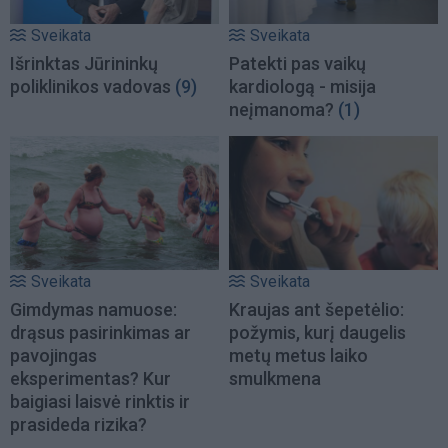
Sveikata
Sveikata
Išrinktas Jūrininkų
Patekti pas vaikų
poliklinikos vadovas
(9)
kardiologą - misija
neįmanoma?
(1)
Sveikata
Sveikata
Gimdymas namuose:
Kraujas ant šepetėlio:
drąsus pasirinkimas ar
požymis, kurį daugelis
pavojingas
metų metus laiko
eksperimentas? Kur
smulkmena
baigiasi laisvė rinktis ir
prasideda rizika?