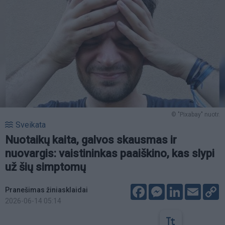
© "Pixabay" nuotr.
Sveikata
Nuotaikų kaita, galvos skausmas ir
nuovargis: vaistininkas paaiškino, kas slypi
už šių simptomų
Facebook
Messenger
LinkedIn
Email
C
Pranešimas žiniasklaidai
L
2026-06-14 05:14