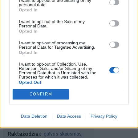
I want to opt-out of the Sharing of my
personal data.
Šiuo metu skaitomiausi
Opted In
Aiškiaregės pranašystė: numatė
I want to opt-out of the Sale of my
Personal Data.
katastrofišką karo pabaigą
Opted In
Ukrainoje
I want to opt-out of processing my
Personal Data for Targeted Advertising.
Mirė garsi lietuvių aktorė: „Jos
Opted In
vaidmenys išliks Lietuvos teatro
istorijoje“
I want to opt-out of Collection, Use,
Retention, Sale, and/or Sharing of my
Personal Data that Is Unrelated with the
„Fūristas“ į judrią sankryžą įlėkė „ant
Purposes for which it was collected.
rankinio“: vilkiko puspriekabės ratai
Opted Out
pakilo į orą
CONFIRM
Data Deletion
Data Access
Privacy Policy
Raktažodžiai
galvos skausmas