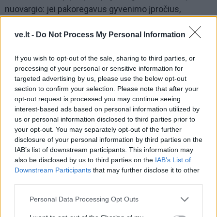
nuovargio: jei pakoregavus gyvenimo įpročius,
vartojant pakankamai skysčių ir išbandžius maisto
ve.lt -
Do Not Process My Personal Information
papildus energijos stoka išlieka, reikėtų kreiptis į
gydytoją tiksliai diagnozei nustatyti.
If you wish to opt-out of the sale, sharing to third parties, or
processing of your personal or sensitive information for
targeted advertising by us, please use the below opt-out
section to confirm your selection. Please note that after your
opt-out request is processed you may continue seeing
interest-based ads based on personal information utilized by
us or personal information disclosed to third parties prior to
your opt-out. You may separately opt-out of the further
disclosure of your personal information by third parties on the
Į Klaipėdą iš emigracijos
Jūros šventę anksčiau
IAB’s list of downstream participants. This information may
grįžusi Karina Kučinskienė
puošęs Anatolijus
also be disclosed by us to third parties on the
IAB’s List of
įvardijo didžiausią savo
Klemencovas: gal jau
Downstream Participants
that may further disclose it to other
norą
užtenka
third parties.
Personal Data Processing Opt Outs