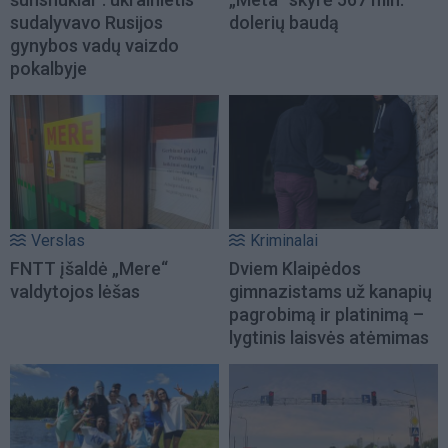
sudalyvavo Rusijos
dolerių baudą
gynybos vadų vaizdo
pokalbyje
Verslas
Kriminalai
FNTT įšaldė „Mere“
Dviem Klaipėdos
valdytojos lėšas
gimnazistams už kanapių
pagrobimą ir platinimą –
lygtinis laisvės atėmimas