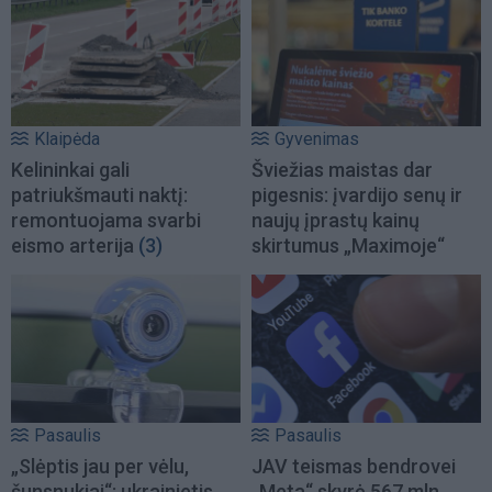
Klaipėda
Gyvenimas
Kelininkai gali
Šviežias maistas dar
patriukšmauti naktį:
pigesnis: įvardijo senų ir
remontuojama svarbi
naujų įprastų kainų
eismo arterija
(3)
skirtumus „Maximoje“
Pasaulis
Pasaulis
„Slėptis jau per vėlu,
JAV teismas bendrovei
šunsnukiai“: ukrainietis
„Meta“ skyrė 567 mln.