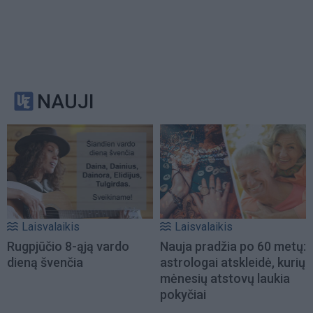
NAUJI
Laisvalaikis
Laisvalaikis
Rugpjūčio 8-ąją vardo
Nauja pradžia po 60 metų:
dieną švenčia
astrologai atskleidė, kurių
mėnesių atstovų laukia
pokyčiai