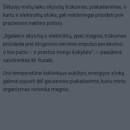
Šiltuoju metų laiku skysčių trūkumas, prakaitavimas, o
kartu ir elektrolitų stoka, gali reikšmingai prisidėti prie
prastesnio nakties poilsio.
„Ilgalaikis skysčių ir elektrolitų, ypač magnio, trūkumas
prisideda prie blogesnio nervinio impulso perdavimo,
o tuo pačiu – ir prastos miego kokybės“, – paaiškina
vaistininkas M. Rutalė.
Oro temperatūrai šoktelėjus aukštyn, energijos stoką
galime pajusti dėl gausesnio prakaitavimo, kurio metu
organizmas netenka magnio.