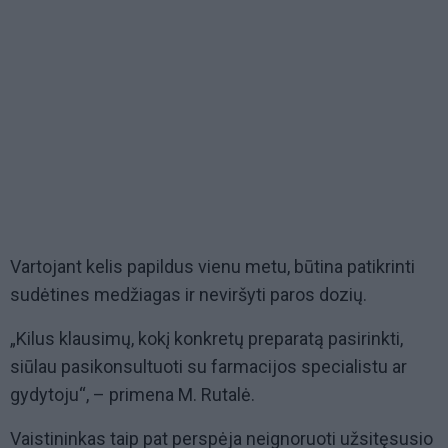
Vartojant kelis papildus vienu metu, būtina patikrinti
sudėtines medžiagas ir neviršyti paros dozių.
„Kilus klausimų, kokį konkretų preparatą pasirinkti,
siūlau pasikonsultuoti su farmacijos specialistu ar
gydytoju“, – primena M. Rutalė.
Vaistininkas taip pat perspėja neignoruoti užsitęsusio