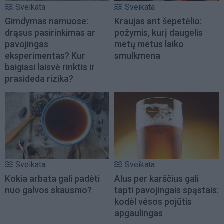
Sveikata
Sveikata
Gimdymas namuose:
Kraujas ant šepetėlio:
drąsus pasirinkimas ar
požymis, kurį daugelis
pavojingas
metų metus laiko
eksperimentas? Kur
smulkmena
baigiasi laisvė rinktis ir
prasideda rizika?
Sveikata
Sveikata
Kokia arbata gali padėti
Alus per karščius gali
nuo galvos skausmo?
tapti pavojingais spąstais:
kodėl vėsos pojūtis
apgaulingas