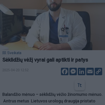
Sveikata
Sėklidžių vėžį vyrai gali aptikti ir patys
Facebook
Messenger
LinkedIn
Email
C
2025-04-20 12:52
L
Balandžio mėnuo – sėklidžių vėžio žinomumo mėnuo.
Antrus metus Lietuvos urologų draugija pristato