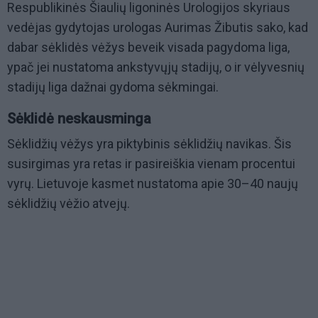
Respublikinės Šiaulių ligoninės Urologijos skyriaus
vedėjas gydytojas urologas Aurimas Žibutis sako, kad
dabar sėklidės vėžys beveik visada pagydoma liga,
ypač jei nustatoma ankstyvųjų stadijų, o ir vėlyvesnių
stadijų liga dažnai gydoma sėkmingai.
Sėklidė neskausminga
Sėklidžių vėžys yra piktybinis sėklidžių navikas. Šis
susirgimas yra retas ir pasireiškia vienam procentui
vyrų. Lietuvoje kasmet nustatoma apie 30–40 naujų
sėklidžių vėžio atvejų.