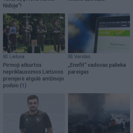
Nidoje“!
Lietuva
Verslas
Pirmoji atkurtos
„Enefit“ vadovas palieka
nepriklausomos Lietuvos
pareigas
premjerė atgulė amžinojo
poilsio
(1)