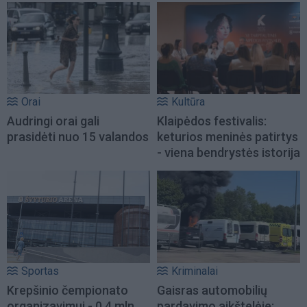
Orai
Kultūra
Audringi orai gali
Klaipėdos festivalis:
prasidėti nuo 15 valandos
keturios meninės patirtys
- viena bendrystės istorija
Sportas
Kriminalai
Krepšinio čempionato
Gaisras automobilių
organizavimui - 0,4 mln.
pardavimo aikštelėje: