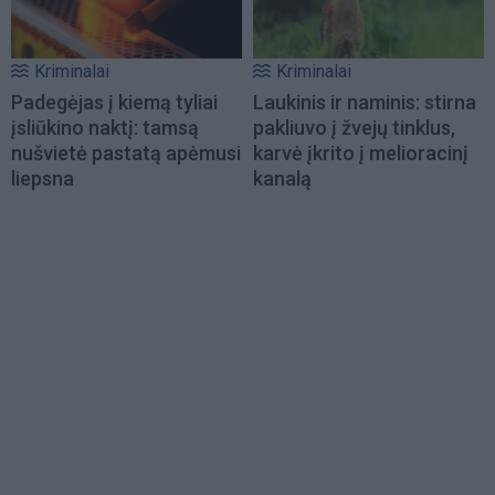
Kriminalai
Kriminalai
Padegėjas į kiemą tyliai
Laukinis ir naminis: stirna
įsliūkino naktį: tamsą
pakliuvo į žvejų tinklus,
nušvietė pastatą apėmusi
karvė įkrito į melioracinį
liepsna
kanalą