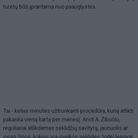
turėtų būti įprantama nuo paauglystės.
Tai - kelias minutes užtrunkanti procedūra, kurią atlikti
pakanka vieną kartą per mėnesį. Anot A. Žibučio,
reguliariai atlikdamas sėklidžių savityrą, jaunuolis ar
vyras žinos, kokios yra sveikos sėklidės, todėl lengvai