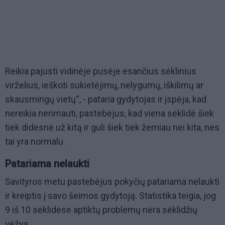
Reikia pajusti vidinėje pusėje esančius sėklinius
virželius, ieškoti sukietėjimų, nelygumų, iškilimų ar
skausmingų vietų“, - pataria gydytojas ir įspėja, kad
nereikia nerimauti, pastebėjus, kad viena sėklidė šiek
tiek didesnė už kitą ir guli šiek tiek žemiau nei kita, nes
tai yra normalu.
Patariama nelaukti
Savityros metu pastebėjus pokyčių patariama nelaukti
ir kreiptis į savo šeimos gydytoją. Statistika teigia, jog
9 iš 10 sėklidėse aptiktų problemų nėra sėklidžių
vėžys.