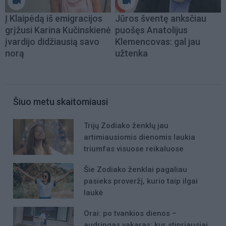
Į Klaipėdą iš emigracijos
Jūros šventę anksčiau
grįžusi Karina Kučinskienė
puošęs Anatolijus
įvardijo didžiausią savo
Klemencovas: gal jau
norą
užtenka
Šiuo metu skaitomiausi
Trijų Zodiako ženklų jau
artimiausiomis dienomis laukia
triumfas visuose reikaluose
Šie Zodiako ženklai pagaliau
pasieks proveržį, kurio taip ilgai
laukė
Orai: po tvankios dienos –
audringas vakaras: kur stipriausiai