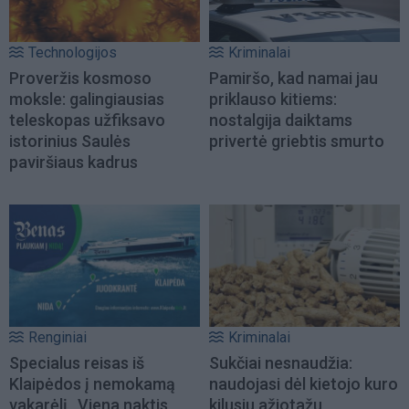
Technologijos
Kriminalai
Proveržis kosmoso
Pamiršo, kad namai jau
moksle: galingiausias
priklauso kitiems:
teleskopas užfiksavo
nostalgija daiktams
istorinius Saulės
privertė griebtis smurto
paviršiaus kadrus
Renginiai
Kriminalai
Specialus reisas iš
Sukčiai nesnaudžia:
Klaipėdos į nemokamą
naudojasi dėl kietojo kuro
vakarėlį „Viena naktis
kilusiu ažiotažu