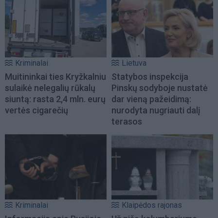
Kriminalai
Lietuva
Muitininkai ties Kryžkalniu
Statybos inspekcija
sulaikė nelegalių rūkalų
Pinskų sodyboje nustatė
siuntą: rasta 2,4 mln. eurų
dar vieną pažeidimą:
vertės cigarečių
nurodyta nugriauti dalį
terasos
Kriminalai
Klaipėdos rajonas