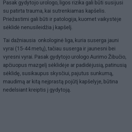
Pasak gydytojo urologo, ligos rizika gali būti susijusi
su patirta trauma, kai sutrenkiamas kapšelis.
Priežastimi gali būti ir patologija, kuomet vaikystėje
sėklidė nenusileidžia į kapšelį.
Tai dažniausia onkologinė liga, kuria suserga jauni
vyrai (15-44 metų), tačiau suserga ir jaunesni bei
vyresni vyrai. Pasak gydytojo urologo Aurimo Žibučio,
apčiuopus mazgelį sėklidėje ar padidėjusią, patinusią
sėklidę, susikaupus skysčiui, pajutus sunkumą,
maudimą ar kitą neįprastą pojūtį kapšelyje, būtina
nedelsiant kreiptis į gydytoją.