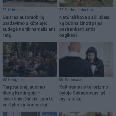
Kriminalai
Sodas ir daržas
Gaisras automobilių
Natūrali kova su šliužais:
pardavimo aikštelėje:
ką būtina žinoti prieš
sudegė ne tik namelis ant
pasirenkant antis
ratų
bėgikes?
Renginiai
Kriminalai
Tarptautinę jaunimo
Kaltinamasis terorizmo
dieną Kretingoje –
byloje Salmanovas: aš
išskirtinis iššūkis, sporto
myliu taiką
varžybos ir koncertai