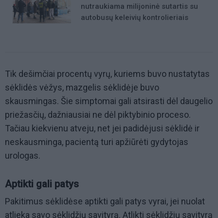
nutraukiama milijoninė sutartis su
autobusų keleivių kontrolieriais
Tik dešimčiai procentų vyrų, kuriems buvo nustatytas
sėklidės vėžys, mazgelis sėklidėje buvo
skausmingas. Šie simptomai gali atsirasti dėl daugelio
priežasčių, dažniausiai ne dėl piktybinio proceso.
Tačiau kiekvienu atveju, net jei padidėjusi sėklidė ir
neskausminga, pacientą turi apžiūrėti gydytojas
urologas.
Aptikti gali patys
Pakitimus sėklidėse aptikti gali patys vyrai, jei nuolat
atlieka savo sėklidžių savityrą. Atlikti sėklidžių savityrą