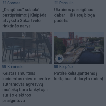
Sportas
Pasaulis
„Dragūnas“ sulaukė
Ukrainos pareigūnas:
pastiprinimo: į Klaipėdą
dabar – iš tiesų bloga
atvyksta Sakartvelo
padėtis
rinktinės narys
Kriminalai
Klaipėda
Keistas smurtinis
Patiltė keliaujantiems į
incidentas miesto centre:
keltą bus atidaryta rudenį
sutramdytą agresyvų
mušeiką baro lankytojai
surišo elektros
prailgintuvu