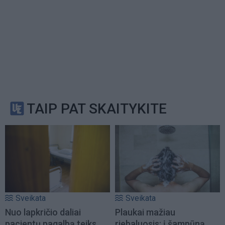
TAIP PAT SKAITYKITE
Sveikata
Sveikata
Nuo lapkričio daliai
Plaukai mažiau
pacientų pagalbą teiks
riebaluosis: į šampūną