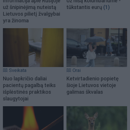
Informacija apie Rusijoje
Už nišą kolumbariume -
už šnipinėjimą nuteistą
tūkstantis eurų
(1)
Lietuvos pilietį žvalgybai
yra žinoma
Sveikata
Orai
Nuo lapkričio daliai
Ketvirtadienio popietę
pacientų pagalbą teiks
šioje Lietuvos vietoje
išplėstinės praktikos
galimas škvalas
slaugytojai