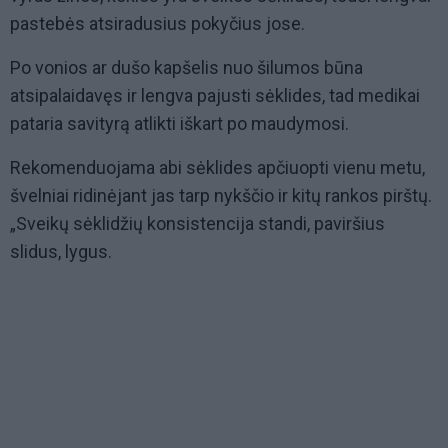
pastebės atsiradusius pokyčius jose.
Po vonios ar dušo kapšelis nuo šilumos būna
atsipalaidavęs ir lengva pajusti sėklides, tad medikai
pataria savityrą atlikti iškart po maudymosi.
Rekomenduojama abi sėklides apčiuopti vienu metu,
švelniai ridinėjant jas tarp nykščio ir kitų rankos pirštų.
„Sveikų sėklidžių konsistencija standi, paviršius
slidus, lygus.