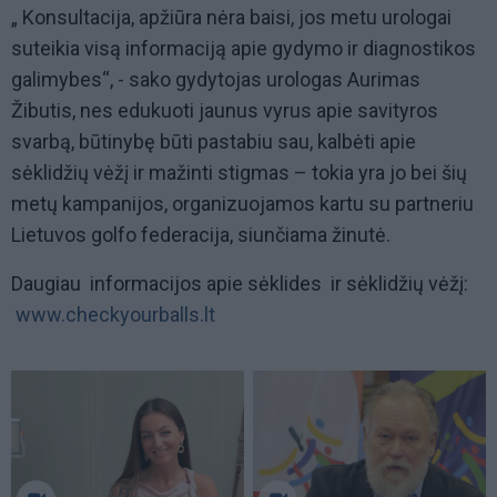
„ Konsultacija, apžiūra nėra baisi, jos metu urologai
suteikia visą informaciją apie gydymo ir diagnostikos
galimybes“, - sako gydytojas urologas Aurimas
Žibutis, nes edukuoti jaunus vyrus apie savityros
svarbą, būtinybę būti pastabiu sau, kalbėti apie
sėklidžių vėžį ir mažinti stigmas – tokia yra jo bei šių
metų kampanijos, organizuojamos kartu su partneriu
Lietuvos golfo federacija, siunčiama žinutė.
Daugiau informacijos apie sėklides ir sėklidžių vėžį:
www.checkyourballs.lt