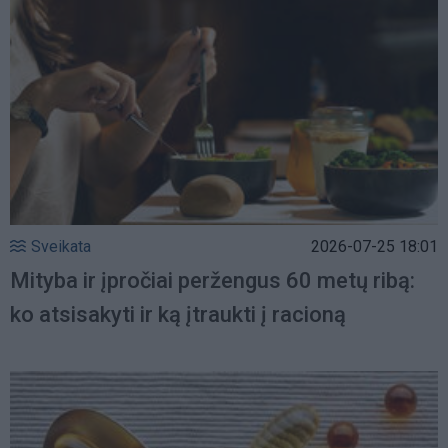
Sveikata
2026-07-25 18:01
Mityba ir įpročiai peržengus 60 metų ribą:
ko atsisakyti ir ką įtraukti į racioną