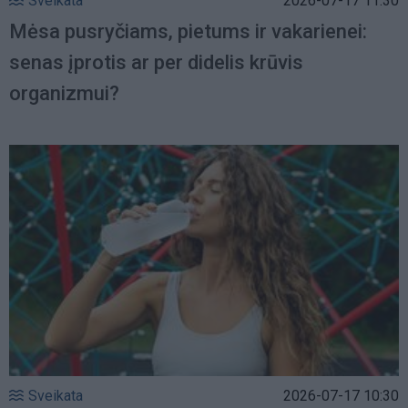
Sveikata
2026-07-17 11:30
Mėsa pusryčiams, pietums ir vakarienei:
senas įprotis ar per didelis krūvis
organizmui?
Sveikata
2026-07-17 10:30