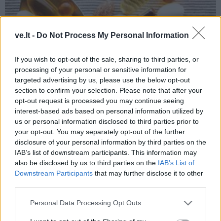
ve.lt -
Do Not Process My Personal Information
If you wish to opt-out of the sale, sharing to third parties, or
processing of your personal or sensitive information for
targeted advertising by us, please use the below opt-out
section to confirm your selection. Please note that after your
Sveikata
2026-07-25 16:34
opt-out request is processed you may continue seeing
interest-based ads based on personal information utilized by
Vasaros saulė ir vitaminas D: kiek jo reikia
us or personal information disclosed to third parties prior to
ir kiek gauname?
your opt-out. You may separately opt-out of the further
disclosure of your personal information by third parties on the
IAB’s list of downstream participants. This information may
also be disclosed by us to third parties on the
IAB’s List of
Downstream Participants
that may further disclose it to other
third parties.
Personal Data Processing Opt Outs