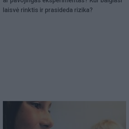
ar pavojingas eksperimentas? Kur baigiasi
laisvė rinktis ir prasideda rizika?