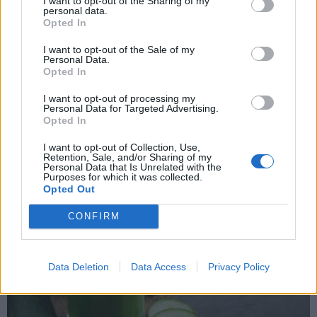
I want to opt-out of the Sharing of my
personal data.
Opted In
I want to opt-out of the Sale of my
Personal Data.
Opted In
I want to opt-out of processing my
Sveikata
2026-07-25 15:34
Personal Data for Targeted Advertising.
Opted In
Lietuvoje šiemet fiksuojama mažiau erkinio
I want to opt-out of Collection, Use,
encefalito ir Laimo ligos atvejų
Retention, Sale, and/or Sharing of my
Personal Data that Is Unrelated with the
Purposes for which it was collected.
Opted Out
CONFIRM
Data Deletion
Data Access
Privacy Policy