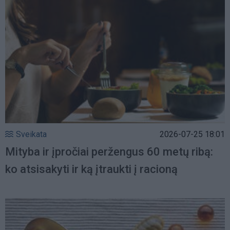
Sveikata
2026-07-25 18:01
Mityba ir įpročiai peržengus 60 metų ribą:
ko atsisakyti ir ką įtraukti į racioną