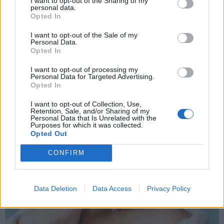
I want to opt-out of the Sharing of my
personal data.
Opted In
I want to opt-out of the Sale of my
Personal Data.
Opted In
Sveikata
2026-07-24 07:36
I want to opt-out of processing my
Atsikratykite patinimų ryte: mitybos
Personal Data for Targeted Advertising.
Opted In
specialistė atskleidė naudingojo gėrimo
I want to opt-out of Collection, Use,
receptą
Retention, Sale, and/or Sharing of my
Personal Data that Is Unrelated with the
Purposes for which it was collected.
Opted Out
CONFIRM
Data Deletion
Data Access
Privacy Policy