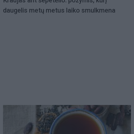
Kraujas ant šepetėlio: požymis, kurį
daugelis metų metus laiko smulkmena