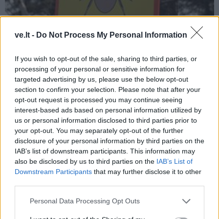
ve.lt -
Do Not Process My Personal Information
If you wish to opt-out of the sale, sharing to third parties, or
processing of your personal or sensitive information for
targeted advertising by us, please use the below opt-out
Sveikata
2026-07-25 15:34
section to confirm your selection. Please note that after your
Lietuvoje šiemet fiksuojama mažiau erkinio
opt-out request is processed you may continue seeing
interest-based ads based on personal information utilized by
encefalito ir Laimo ligos atvejų
us or personal information disclosed to third parties prior to
your opt-out. You may separately opt-out of the further
disclosure of your personal information by third parties on the
IAB’s list of downstream participants. This information may
also be disclosed by us to third parties on the
IAB’s List of
Downstream Participants
that may further disclose it to other
third parties.
Personal Data Processing Opt Outs