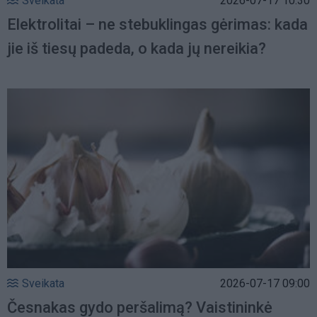
Sveikata
2026-07-17 10:30
Elektrolitai – ne stebuklingas gėrimas: kada
jie iš tiesų padeda, o kada jų nereikia?
Sveikata
2026-07-17 09:00
Česnakas gydo peršalimą? Vaistininkė