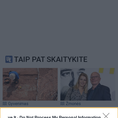
TAIP PAT SKAITYKITE
Gyvenimas
Žmonės
Po žeme slėpėsi daugiau
Ingos Valinskienės 60-
nei 1600 metų: Anglijoje
metis – kupinas
ve.lt -
Do Not Process My Personal Information