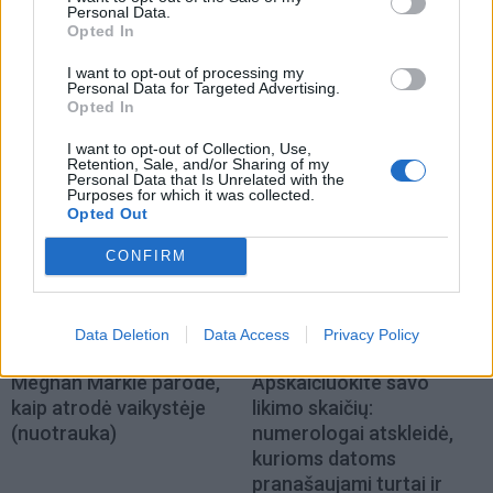
Personal Data.
Opted In
Sveikata
Laisvalaikis
I want to opt-out of processing my
Personal Data for Targeted Advertising.
Plaukai mažiau
Aiškiaregės pranašystė:
Opted In
riebaluosis: į šampūną
numatė katastrofišką
tereikia įberti vieną
karo pabaigą Ukrainoje
I want to opt-out of Collection, Use,
Retention, Sale, and/or Sharing of my
ingredientą
(3)
Personal Data that Is Unrelated with the
Purposes for which it was collected.
Opted Out
CONFIRM
Data Deletion
Data Access
Privacy Policy
Žmonės
Laisvalaikis
Meghan Markle parodė,
Apskaičiuokite savo
kaip atrodė vaikystėje
likimo skaičių:
(nuotrauka)
numerologai atskleidė,
kurioms datoms
pranašaujami turtai ir