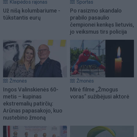
Klaipėdos rajonas
Sportas
Už nišą kolumbariume -
Po rasizmo skandalo
tūkstantis eurų
prabilo pasaulio
čempionei kenkęs lietuvis,
jo veiksmus tirs policija
Žmonės
Žmonės
Ingos Valinskienės 60-
Mirė filme „Žmogus
metis – kupinas
voras“ sužibėjusi aktorė
ekstremalių patirčių:
Arūnas papasakojo, kuo
nustebino žmoną