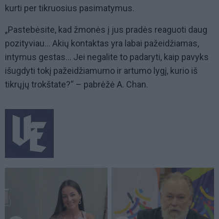
kurti per tikruosius pasimatymus.
„Pastebėsite, kad žmonės į jus pradės reaguoti daug
pozityviau... Akių kontaktas yra labai pažeidžiamas,
intymus gestas... Jei negalite to padaryti, kaip pavyks
išugdyti tokį pažeidžiamumo ir artumo lygį, kurio iš
tikrųjų trokštate?“ – pabrėžė A. Chan.