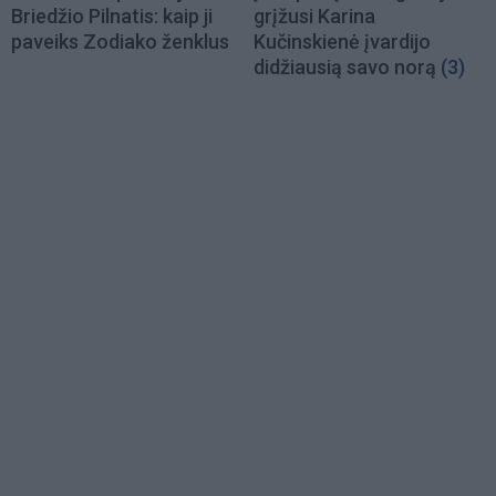
Briedžio Pilnatis: kaip ji
grįžusi Karina
paveiks Zodiako ženklus
Kučinskienė įvardijo
didžiausią savo norą
(3)
Load
More