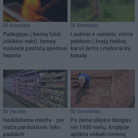
Kriminalai
Kriminalai
Padegėjas į kiemą tyliai
Laukinis ir naminis: stirna
įsliūkino naktį: tamsą
pakliuvo į žvejų tinklus,
nušvietė pastatą apėmusi
karvė įkrito į melioracinį
liepsna
kanalą
Verslas
Gyvenimas
Nedideliame mieste - per
Po žeme slėpėsi daugiau
maža parduotuvė: teko
nei 1600 metų: Anglijoje
padidinti
aptikta unikali romėnų