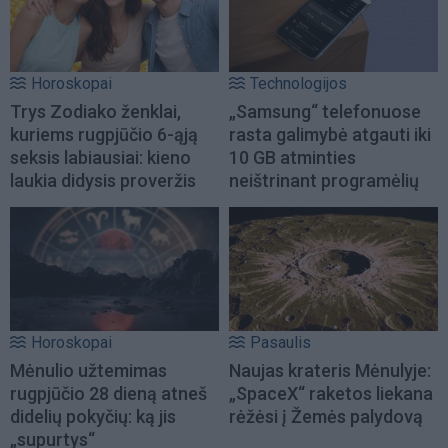
Horoskopai
Technologijos
Trys Zodiako ženklai,
„Samsung“ telefonuose
kuriems rugpjūčio 6-ąją
rasta galimybė atgauti iki
seksis labiausiai: kieno
10 GB atminties
laukia didysis proveržis
neištrinant programėlių
Horoskopai
Pasaulis
Mėnulio užtemimas
Naujas krateris Mėnulyje:
rugpjūčio 28 dieną atneš
„SpaceX“ raketos liekana
didelių pokyčių: ką jis
rėžėsi į Žemės palydovą
„supurtys“