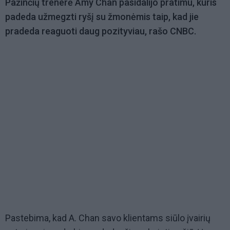
Pažinčių trenerė Amy Chan pasidalijo pratimu, kuris
padeda užmegzti ryšį su žmonėmis taip, kad jie
pradeda reaguoti daug pozityviau, rašo CNBC.
Pastebima, kad A. Chan savo klientams siūlo įvairių