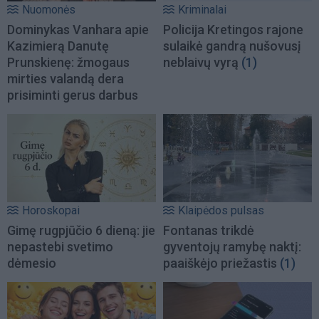
Nuomonės
Kriminalai
Dominykas Vanhara apie
Policija Kretingos rajone
Kazimierą Danutę
sulaikė gandrą nušovusį
Prunskienę: žmogaus
neblaivų vyrą
(1)
mirties valandą dera
prisiminti gerus darbus
Horoskopai
Klaipėdos pulsas
Gimę rugpjūčio 6 dieną: jie
Fontanas trikdė
nepastebi svetimo
gyventojų ramybę naktį:
dėmesio
paaiškėjo priežastis
(1)