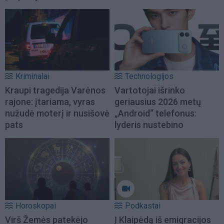
Kriminalai
Technologijos
Kraupi tragedija Varėnos
Vartotojai išrinko
rajone: įtariama, vyras
geriausius 2026 metų
nužudė moterį ir nusišovė
„Android“ telefonus:
pats
lyderis nustebino
Horoskopai
Podkastai
Virš Žemės patekėjo
Į Klaipėdą iš emigracijos