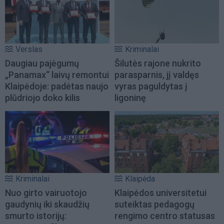
Verslas
Kriminalai
Daugiau pajėgumų
Šilutės rajone nukrito
„Panamax“ laivų remontui
parasparnis, jį valdęs
Klaipėdoje: padėtas naujo
vyras paguldytas į
plūdriojo doko kilis
ligoninę
Kriminalai
Klaipėda
Nuo girto vairuotojo
Klaipėdos universitetui
gaudynių iki skaudžių
suteiktas pedagogų
smurto istorijų:
rengimo centro statusas