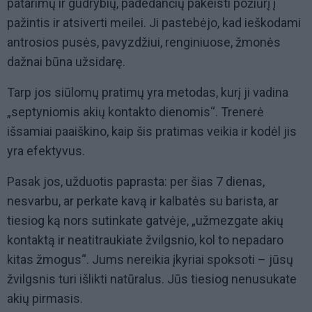
patarimų ir gudrybių, padedančių pakeisti požiūrį į
pažintis ir atsiverti meilei. Ji pastebėjo, kad ieškodami
antrosios pusės, pavyzdžiui, renginiuose, žmonės
dažnai būna užsidarę.
Tarp jos siūlomų pratimų yra metodas, kurį ji vadina
„septyniomis akių kontakto dienomis“. Trenerė
išsamiai paaiškino, kaip šis pratimas veikia ir kodėl jis
yra efektyvus.
Pasak jos, užduotis paprasta: per šias 7 dienas,
nesvarbu, ar perkate kavą ir kalbatės su barista, ar
tiesiog ką nors sutinkate gatvėje, „užmezgate akių
kontaktą ir neatitraukiate žvilgsnio, kol to nepadaro
kitas žmogus“. Jums nereikia įkyriai spoksoti – jūsų
žvilgsnis turi išlikti natūralus. Jūs tiesiog nenusukate
akių pirmasis.