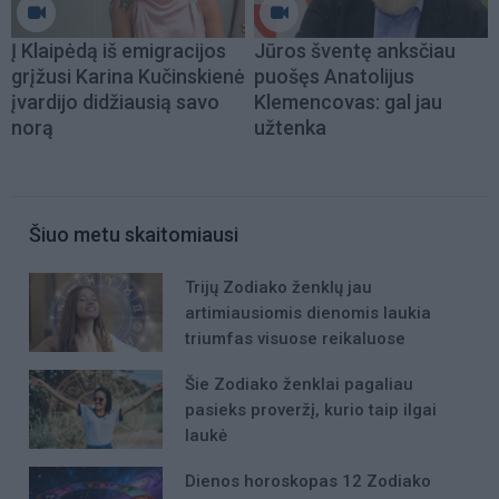
Į Klaipėdą iš emigracijos
Jūros šventę anksčiau
grįžusi Karina Kučinskienė
puošęs Anatolijus
įvardijo didžiausią savo
Klemencovas: gal jau
norą
užtenka
Šiuo metu skaitomiausi
Trijų Zodiako ženklų jau
artimiausiomis dienomis laukia
triumfas visuose reikaluose
Šie Zodiako ženklai pagaliau
pasieks proveržį, kurio taip ilgai
laukė
Dienos horoskopas 12 Zodiako