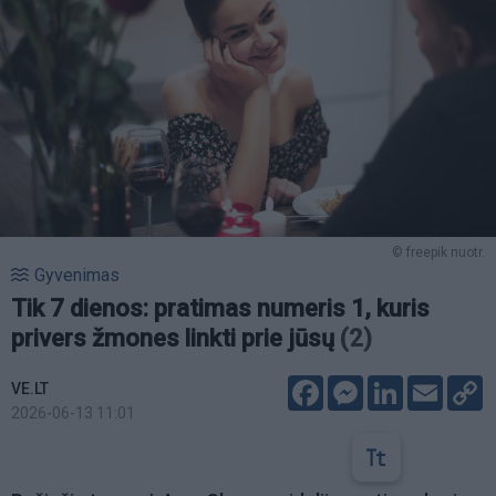
© freepik nuotr.
Gyvenimas
Tik 7 dienos: pratimas numeris 1, kuris
privers žmones linkti prie jūsų
(2)
Facebook
Messenger
LinkedIn
Email
C
VE.LT
L
2026-06-13 11:01