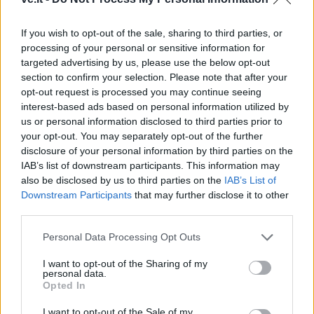
aptikta unikali romėnų
ekstremalių patirčių:
vila
Arūnas papasakojo, kuo
If you wish to opt-out of the sale, sharing to third parties, or
nustebino žmoną
processing of your personal or sensitive information for
targeted advertising by us, please use the below opt-out
section to confirm your selection. Please note that after your
opt-out request is processed you may continue seeing
interest-based ads based on personal information utilized by
us or personal information disclosed to third parties prior to
your opt-out. You may separately opt-out of the further
disclosure of your personal information by third parties on the
Žmonės
Laisvalaikis
IAB’s list of downstream participants. This information may
Mirė filme „Žmogus
Ar jums pakaks
also be disclosed by us to third parties on the
IAB’s List of
voras“ sužibėjusi aktorė
išradingumo teisingai
Downstream Participants
that may further disclose it to other
third parties.
išspręsti matematinį
galvosūkį, panaudojant
Personal Data Processing Opt Outs
tik vieną degtuką?
I want to opt-out of the Sharing of my
personal data.
Opted In
I want to opt-out of the Sale of my