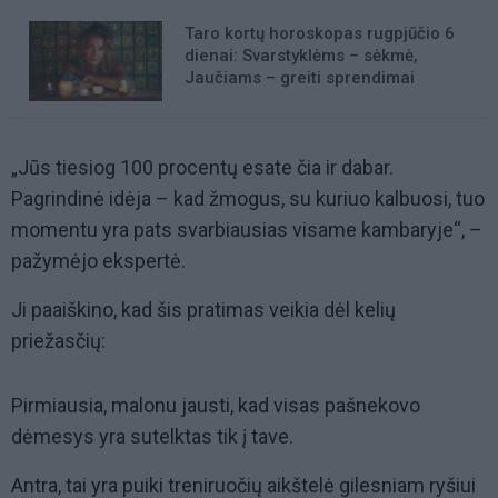
Taro kortų horoskopas rugpjūčio 6
dienai: Svarstyklėms – sėkmė,
Jaučiams – greiti sprendimai
„Jūs tiesiog 100 procentų esate čia ir dabar.
Pagrindinė idėja – kad žmogus, su kuriuo kalbuosi, tuo
momentu yra pats svarbiausias visame kambaryje“, –
pažymėjo ekspertė.
Ji paaiškino, kad šis pratimas veikia dėl kelių
priežasčių:
Pirmiausia, malonu jausti, kad visas pašnekovo
dėmesys yra sutelktas tik į tave.
Antra, tai yra puiki treniruočių aikštelė gilesniam ryšiui