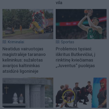
vila
Kriminalai
Sportas
Neatidus vairuotojas
Problemos tęsiasi:
magistralėje taranavo
iškritus Butkevičiui, į
kelininkus: sužalotas
rinktinę kviečiamas
avarijos kaltininkas
„Juventus“ puolėjas
atsidūrė ligoninėje