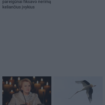
pareigūnai fiksavo nerimą
keliančius įvykius