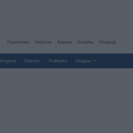
Desktop
Prenumerata
Skelbimai
Reklama
Kontaktai
Prisijungti
menu
top
Renginiai
Galerijos
Podkastai
Daugiau