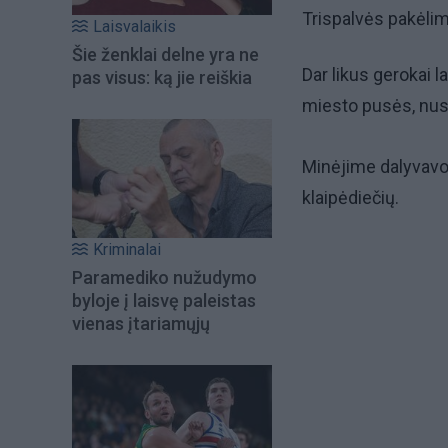
Trispalvės pakėlim
Laisvalaikis
Šie ženklai delne yra ne
Dar likus gerokai la
pas visus: ką jie reiškia
miesto pusės, nusi
Minėjime dalyvavo
klaipėdiečių.
Kriminalai
Paramediko nužudymo
byloje į laisvę paleistas
vienas įtariamųjų