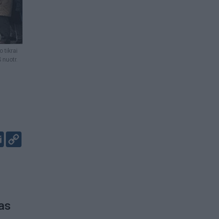
 tikrai
 nuotr.
er
kedIn
Email
Copy
Link
jas