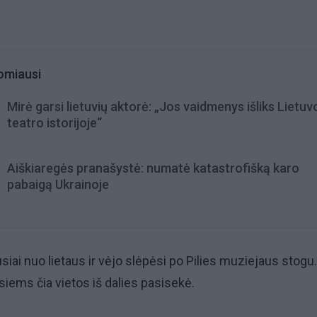
omiausi
Mirė garsi lietuvių aktorė: „Jos vaidmenys išliks Lietuv
teatro istorijoje“
Aiškiaregės pranašystė: numatė katastrofišką karo
pabaigą Ukrainoje
siai nuo lietaus ir vėjo slėpėsi po Pilies muziejaus stogu.
siems čia vietos iš dalies pasisekė.