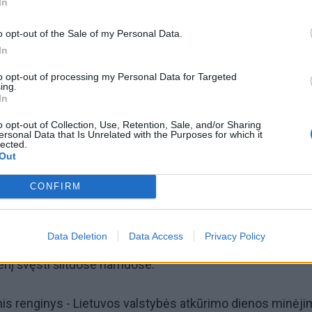
In
o opt-out of the Sale of my Personal Data.
In
+87
to opt-out of processing my Personal Data for Targeted
ing.
In
o opt-out of Collection, Use, Retention, Sale, and/or Sharing
ersonal Data that Is Unrelated with the Purposes for which it
lected.
Out
atkūrimo dienai paminėti skirti renginiai trečiadienį
CONFIRM
idėjo nuo pat ryto.
Data Deletion
Data Access
Privacy Policy
 uždaroje erdvėje. Tačiau lietus ir šaltas vėjas ne visus priv
enį švęsti šiltuose namuose.
nis renginys - Lietuvos valstybės atkūrimo dienos minėji