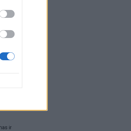
ertė
mas ir