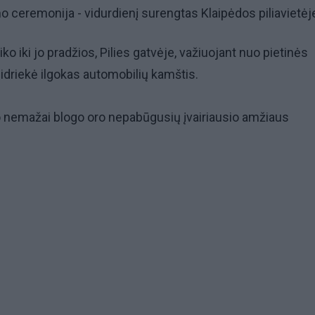
o ceremonija - vidurdienį surengtas Klaipėdos piliavietėj
iko iki jo pradžios, Pilies gatvėje, važiuojant nuo pietinės
driekė ilgokas automobilių kamštis.
 nemažai blogo oro nepabūgusių įvairiausio amžiaus