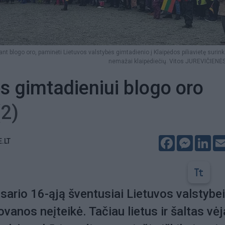
t blogo oro, paminėti Lietuvos valstybės gimtadienio į Klaipėdos piliavietę surinko
nemažai klaipėdiečių. Vitos JUREVIČIENĖS
s gimtadieniui blogo oro
(2)
Facebook
Messeng
Lin
E.LT
sario 16-ąją šventusiai Lietuvos valstybei
ovanos neįteikė. Tačiau lietus ir šaltas vė