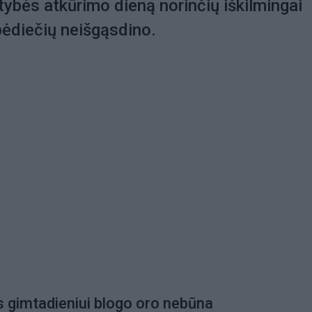
tybės atkūrimo dieną norinčių iškilmingai
pėdiečių neišgąsdino.
 gimtadieniui blogo oro nebūna