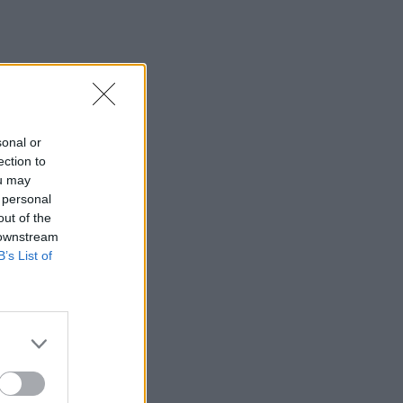
sonal or
ection to
ou may
 personal
out of the
 downstream
B’s List of