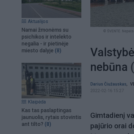
Aktualijos
Namai žmonėms su
© ŠVENTĖ. Nepaisan
psichikos ir intelekto
negalia - ir pietinėje
Valstybė
miesto dalyje
(8)
nebūna
,
Darius Čiužauskas
V
2022-02-16 15:27
Klaipėda
Kas tas paslaptingas
Gimtadienį va
jaunuolis, rytais stovintis
ant tilto?
(8)
pajūrio orai d