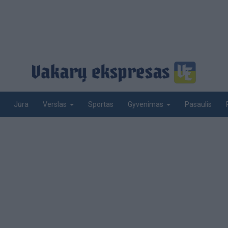
Jūra
Sportas
Pasaulis
Verslas
Gyvenimas