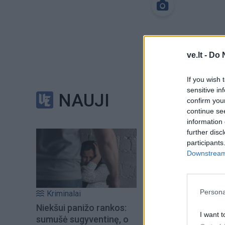
ve.lt -
Do 
If you wish 
sensitive in
NAUJI
confirm you
continue se
information 
further disc
participants
Downstream 
Persona
Kriminalai
Niekšui panižo rankos:
I want t
sumušė sugyventinę, o