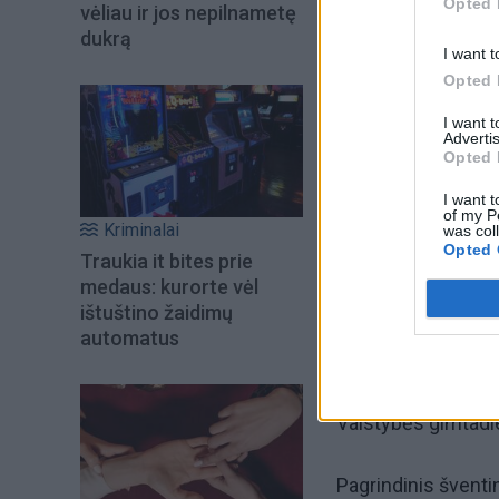
Opted 
vėliau ir jos nepilnametę
dukrą
I want t
Opted 
I want 
Advertis
Opted 
I want t
of my P
Kriminalai
was col
Opted 
Traukia it bites prie
medaus: kurorte vėl
Lietuvos valstybės 
ištuštino žaidimų
uostamiestyje pras
automatus
Ir ne visi jie vyko
Valstybės gimtadi
Pagrindinis šventi