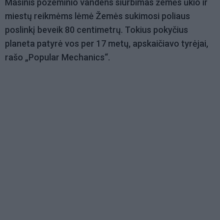
Masinis požeminio vandens siurbimas žemės ūkio ir
miestų reikmėms lėmė Žemės sukimosi poliaus
poslinkį beveik 80 centimetrų. Tokius pokyčius
planeta patyrė vos per 17 metų, apskaičiavo tyrėjai,
rašo „Popular Mechanics“.