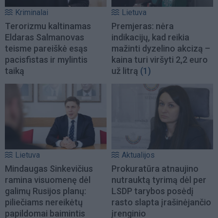
Kriminalai
Lietuva
Terorizmu kaltinamas
Premjeras: nėra
Eldaras Salmanovas
indikacijų, kad reikia
teisme pareiškė esąs
mažinti dyzelino akcizą –
pacisfistas ir mylintis
kaina turi viršyti 2,2 euro
taiką
už litrą
(1)
Lietuva
Aktualijos
Mindaugas Sinkevičius
Prokuratūra atnaujino
ramina visuomenę dėl
nutrauktą tyrimą dėl per
galimų Rusijos planų:
LSDP tarybos posėdį
piliečiams nereikėtų
rasto slapta įrašinėjančio
papildomai baimintis
įrenginio