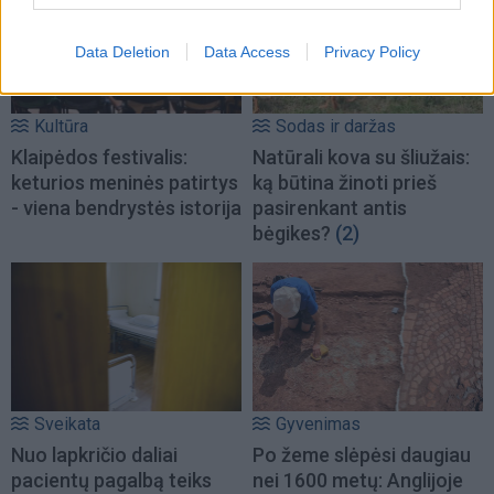
Data Deletion
Data Access
Privacy Policy
Kultūra
Sodas ir daržas
Klaipėdos festivalis:
Natūrali kova su šliužais:
keturios meninės patirtys
ką būtina žinoti prieš
- viena bendrystės istorija
pasirenkant antis
bėgikes?
(2)
Sveikata
Gyvenimas
Nuo lapkričio daliai
Po žeme slėpėsi daugiau
pacientų pagalbą teiks
nei 1600 metų: Anglijoje