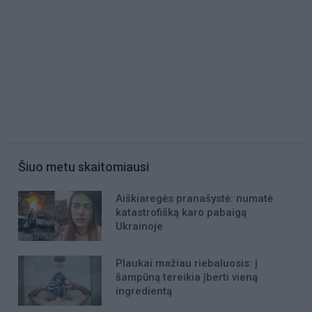
Šiuo metu skaitomiausi
Aiškiaregės pranašystė: numatė
katastrofišką karo pabaigą
Ukrainoje
Plaukai mažiau riebaluosis: į
šampūną tereikia įberti vieną
ingredientą