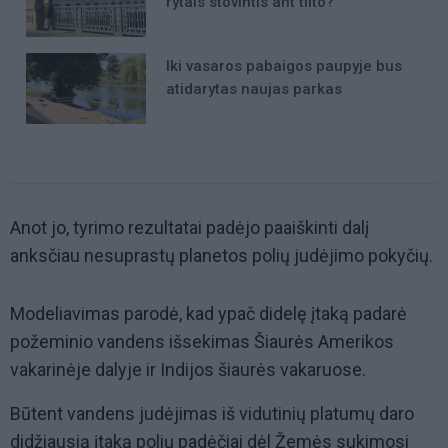
rytais stovintis ant tilto?
Iki vasaros pabaigos paupyje bus
atidarytas naujas parkas
Anot jo, tyrimo rezultatai padėjo paaiškinti dalį
anksčiau nesuprastų planetos polių judėjimo pokyčių.
Modeliavimas parodė, kad ypač didelę įtaką padarė
požeminio vandens išsekimas Šiaurės Amerikos
vakarinėje dalyje ir Indijos šiaurės vakaruose.
Būtent vandens judėjimas iš vidutinių platumų daro
didžiausią įtaką polių padėčiai dėl Žemės sukimosi