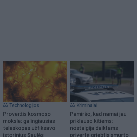
Technologijos
Kriminalai
Proveržis kosmoso
Pamiršo, kad namai jau
moksle: galingiausias
priklauso kitiems:
teleskopas užfiksavo
nostalgija daiktams
istorinius Saulės
privertė griebtis smurto