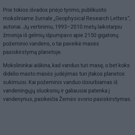
Prie tokios išvados priėjo tyrimo, publikuoto
moksliniame žurnale „Geophysical Research Letters“,
autoriai. Jų vertinimu, 1993–2010 metų laikotarpiu
žmonija iš gelmių išpumpavo apie 2150 gigatonų
požeminio vandens, o tai paveikė masės
pasiskirstymą planetoje.
Mokslininkai aiškina, kad vanduo turi masę, o bet koks
didelio masto masės judėjimas turi įtakos planetos
sukimuisi. Kai požeminis vanduo išsiurbiamas iš
vandeningųjų sluoksnių ir galiausiai patenka į
vandenynus, pasikeičia Žemės svorio pasiskirstymas.