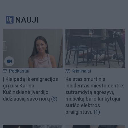
NAUJI
Podkastai
Kriminalai
Į Klaipėdą iš emigracijos
Keistas smurtinis
grįžusi Karina
incidentas miesto centre:
Kučinskienė įvardijo
sutramdytą agresyvų
didžiausią savo norą
(3)
mušeiką baro lankytojai
surišo elektros
prailgintuvu
(1)