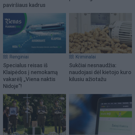
paviršiaus kadrus
Renginiai
Kriminalai
Specialus reisas iš
Sukčiai nesnaudžia:
Klaipėdos į nemokamą
naudojasi dėl kietojo kuro
vakarėlį „Viena naktis
kilusiu ažiotažu
Nidoje“!