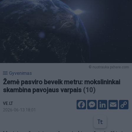
© nuotrauka pxhere.com
Gyvenimas
Žemė pasviro beveik metru: mokslininkai
skambina pavojaus varpais
(10)
Facebook
Messenger
LinkedIn
Email
C
VE.LT
L
2026-06-13 18:01