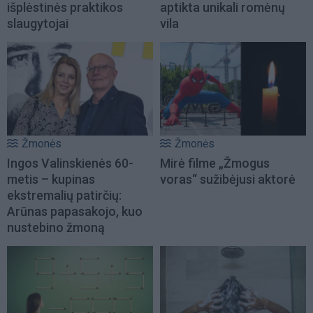
išplėstinės praktikos
aptikta unikali romėnų
slaugytojai
vila
Žmonės
Žmonės
Ingos Valinskienės 60-
Mirė filme „Žmogus
metis – kupinas
voras“ sužibėjusi aktorė
ekstremalių patirčių:
Arūnas papasakojo, kuo
nustebino žmoną