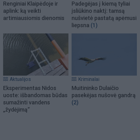
Renginiai Klaipėdoje ir
Padegėjas į kiemą tyliai
aplink: ką veikti
įsliūkino naktį: tamsą
artimiausiomis dienomis
nušvietė pastatą apėmusi
liepsna
(1)
Aktualijos
Kriminalai
Eksperimentas Nidos
Muitininko Dulaičio
uoste: išbandomas būdas
pasekėjas nušovė gandrą
sumažinti vandens
(2)
„žydėjimą“