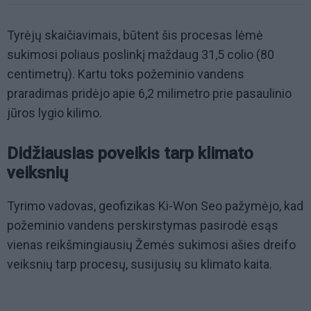
Tyrėjų skaičiavimais, būtent šis procesas lėmė
sukimosi poliaus poslinkį maždaug 31,5 colio (80
centimetrų). Kartu toks požeminio vandens
praradimas pridėjo apie 6,2 milimetro prie pasaulinio
jūros lygio kilimo.
Didžiausias poveikis tarp klimato
veiksnių
Tyrimo vadovas, geofizikas Ki-Won Seo pažymėjo, kad
požeminio vandens perskirstymas pasirodė esąs
vienas reikšmingiausių Žemės sukimosi ašies dreifo
veiksnių tarp procesų, susijusių su klimato kaita.