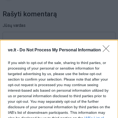
Rašyti komentarą
Jūsų vardas
Komentaras
ve.lt -
Do Not Process My Personal Information
If you wish to opt-out of the sale, sharing to third parties, or
processing of your personal or sensitive information for
targeted advertising by us, please use the below opt-out
section to confirm your selection. Please note that after your
opt-out request is processed you may continue seeing
interest-based ads based on personal information utilized by
us or personal information disclosed to third parties prior to
your opt-out. You may separately opt-out of the further
This site is protected by
disclosure of your personal information by third parties on the
Sutinku su
taisyklėmis
reCAPTCHA and the Google
IAB’s list of downstream participants. This information may
Privacy Policy
and
Terms of