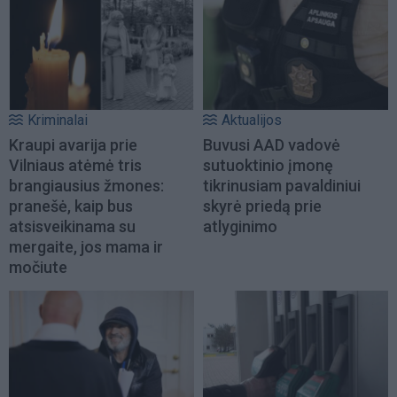
Kriminalai
Aktualijos
Kraupi avarija prie
Buvusi AAD vadovė
Vilniaus atėmė tris
sutuoktinio įmonę
brangiausius žmones:
tikrinusiam pavaldiniui
pranešė, kaip bus
skyrė priedą prie
atsisveikinama su
atlyginimo
mergaite, jos mama ir
močiute