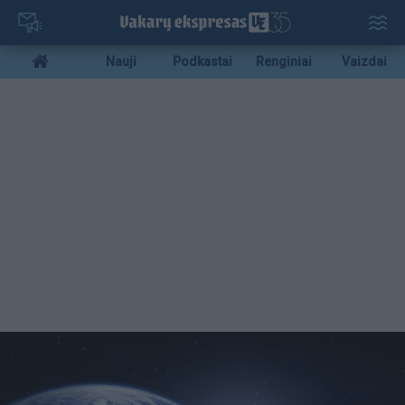
Pereiti
į
pagrindinį
Mobile
Nauji
Podkastai
Renginiai
Vaizdai
turinį
menu
bottom