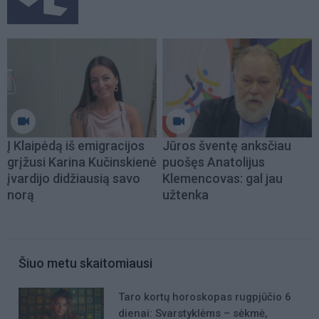
Į Klaipėdą iš emigracijos
Jūros šventę anksčiau
grįžusi Karina Kučinskienė
puošęs Anatolijus
įvardijo didžiausią savo
Klemencovas: gal jau
norą
užtenka
Šiuo metu skaitomiausi
Taro kortų horoskopas rugpjūčio 6
dienai: Svarstyklėms – sėkmė,