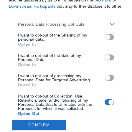
also be disclosed by us to third parties on the
IAB’s List of
Service
apply.
Downstream Participants
that may further disclose it to other
third parties.
Personal Data Processing Opt Outs
I want to opt-out of the Sharing of my
personal data.
Opted In
I want to opt-out of the Sale of my
Personal Data.
Opted In
I want to opt-out of processing my
Personal Data for Targeted Advertising.
Opted In
I want to opt-out of Collection, Use,
Retention, Sale, and/or Sharing of my
Personal Data that Is Unrelated with the
Purposes for which it was collected.
TAIP PAT SKAITYKITE
Opted Out
CONFIRM