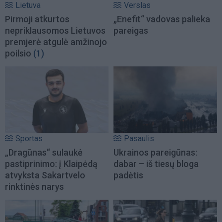
Lietuva
Verslas
Pirmoji atkurtos
„Enefit“ vadovas palieka
nepriklausomos Lietuvos
pareigas
premjerė atgulė amžinojo
poilsio
(1)
Sportas
Pasaulis
„Dragūnas“ sulaukė
Ukrainos pareigūnas:
pastiprinimo: į Klaipėdą
dabar – iš tiesų bloga
atvyksta Sakartvelo
padėtis
rinktinės narys