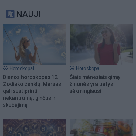
NAUJI
Horoskopai
Horoskopai
Dienos horoskopas 12
Šiais mėnesiais gimę
Zodiako ženklų: Marsas
žmonės yra patys
gali sustiprinti
sėkmingiausi
nekantrumą, ginčus ir
skubėjimą