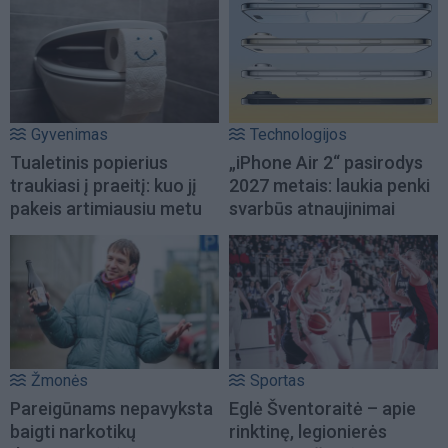
Gyvenimas
Technologijos
Tualetinis popierius
„iPhone Air 2“ pasirodys
traukiasi į praeitį: kuo jį
2027 metais: laukia penki
pakeis artimiausiu metu
svarbūs atnaujinimai
Žmonės
Sportas
Pareigūnams nepavyksta
Eglė Šventoraitė – apie
baigti narkotikų
rinktinę, legionierės