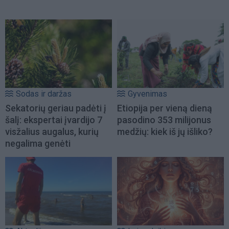
Sodas ir daržas
Gyvenimas
Sekatorių geriau padėti į
Etiopija per vieną dieną
šalį: ekspertai įvardijo 7
pasodino 353 milijonus
visžalius augalus, kurių
medžių: kiek iš jų išliko?
negalima genėti