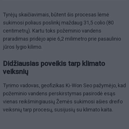
Tyrėjų skaičiavimais, būtent šis procesas lėmė
sukimosi poliaus poslinkį maždaug 31,5 colio (80
centimetrų). Kartu toks požeminio vandens
praradimas pridėjo apie 6,2 milimetro prie pasaulinio
jūros lygio kilimo.
Didžiausias poveikis tarp klimato
veiksnių
Tyrimo vadovas, geofizikas Ki-Won Seo pažymėjo, kad
požeminio vandens perskirstymas pasirodė esąs
vienas reikšmingiausių Žemės sukimosi ašies dreifo
veiksnių tarp procesų, susijusių su klimato kaita.