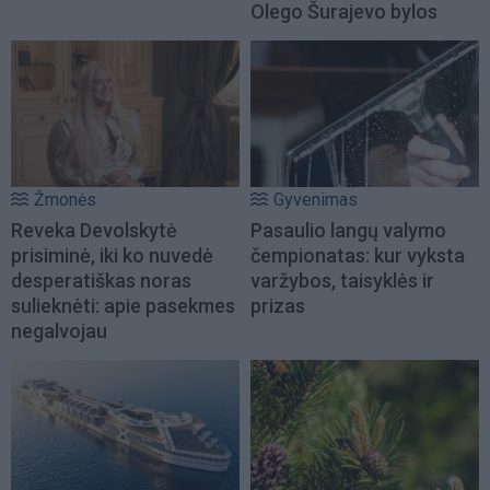
Olego Šurajevo bylos
Žmonės
Gyvenimas
Reveka Devolskytė
Pasaulio langų valymo
prisiminė, iki ko nuvedė
čempionatas: kur vyksta
desperatiškas noras
varžybos, taisyklės ir
sulieknėti: apie pasekmes
prizas
negalvojau