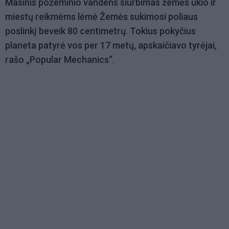
Masinis požeminio vandens siurbimas žemės ūkio ir
miestų reikmėms lėmė Žemės sukimosi poliaus
poslinkį beveik 80 centimetrų. Tokius pokyčius
planeta patyrė vos per 17 metų, apskaičiavo tyrėjai,
rašo „Popular Mechanics“.