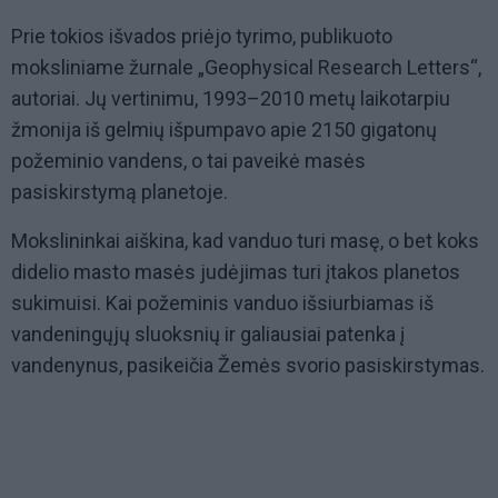
Prie tokios išvados priėjo tyrimo, publikuoto
moksliniame žurnale „Geophysical Research Letters“,
autoriai. Jų vertinimu, 1993–2010 metų laikotarpiu
žmonija iš gelmių išpumpavo apie 2150 gigatonų
požeminio vandens, o tai paveikė masės
pasiskirstymą planetoje.
Mokslininkai aiškina, kad vanduo turi masę, o bet koks
didelio masto masės judėjimas turi įtakos planetos
sukimuisi. Kai požeminis vanduo išsiurbiamas iš
vandeningųjų sluoksnių ir galiausiai patenka į
vandenynus, pasikeičia Žemės svorio pasiskirstymas.