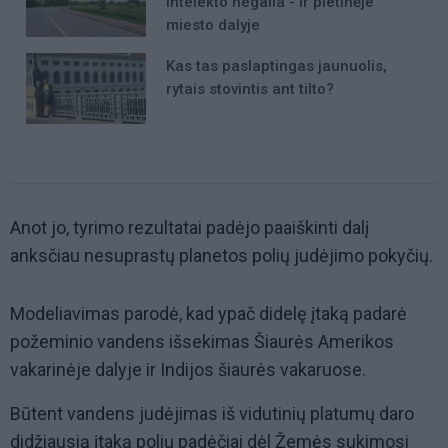
intelekto negalia - ir pietinėje
miesto dalyje
Kas tas paslaptingas jaunuolis,
rytais stovintis ant tilto?
Anot jo, tyrimo rezultatai padėjo paaiškinti dalį
anksčiau nesuprastų planetos polių judėjimo pokyčių.
Modeliavimas parodė, kad ypač didelę įtaką padarė
požeminio vandens išsekimas Šiaurės Amerikos
vakarinėje dalyje ir Indijos šiaurės vakaruose.
Būtent vandens judėjimas iš vidutinių platumų daro
didžiausią įtaką polių padėčiai dėl Žemės sukimosi