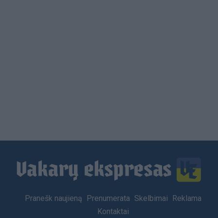
Load
More
Footer
Pranešk naujieną
Prenumerata
Skelbimai
Reklama
menu
Kontaktai