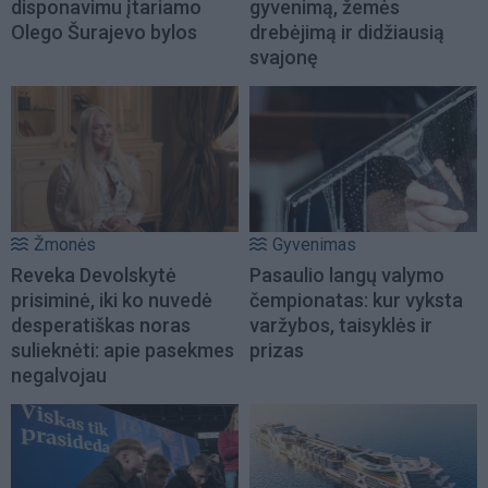
disponavimu įtariamo
gyvenimą, žemės
Olego Šurajevo bylos
drebėjimą ir didžiausią
svajonę
Žmonės
Gyvenimas
Reveka Devolskytė
Pasaulio langų valymo
prisiminė, iki ko nuvedė
čempionatas: kur vyksta
desperatiškas noras
varžybos, taisyklės ir
sulieknėti: apie pasekmes
prizas
negalvojau