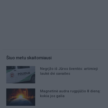
Šiuo metu skaitomiausi
Negrįžo iš Jūros šventės: artimieji
laukė dvi savaites
Magnetinė audra rugpjūčio 8 dieną:
kokia jos galia