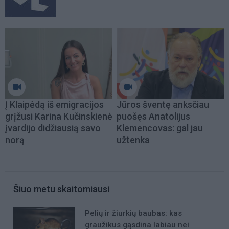
Į Klaipėdą iš emigracijos
Jūros šventę anksčiau
grįžusi Karina Kučinskienė
puošęs Anatolijus
įvardijo didžiausią savo
Klemencovas: gal jau
norą
užtenka
Šiuo metu skaitomiausi
Pelių ir žiurkių baubas: kas
graužikus gąsdina labiau nei