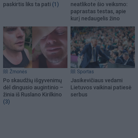
paskirtis liks ta pati
(1)
neatlikote šio veiksmo:
paprastas testas, apie
kurį nedaugelis žino
Žmonės
Sportas
Po skaudžių išgyvenimų
Jasikevičiaus vedami
dėl dingusio augintinio –
Lietuvos vaikinai patiesė
žinia iš Ruslano Kirilkino
serbus
(3)