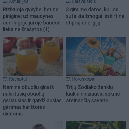
Aktualijos
Laisvalaikis
Rizikuoja gyvybe, bet ne
3 gimimo datos, kurios
pinigine: už maudynes
suteikia žmogui išskirtinai
audringoje jūroje baudos
stiprią energiją
lieka neišrašytos
(1)
Receptai
Horoskopai
Naminė obuolių gira iš
Trijų Zodiako ženklų
nukritusių obuolių:
laukia didžiausia sėkmė
geriausias ir gardžiausias
ateinančią savaitę
gėrimas karštoms
dienoms