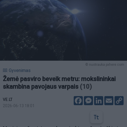
© nuotrauka pxhere.com
Gyvenimas
Žemė pasviro beveik metru: mokslininkai
skambina pavojaus varpais
(10)
Facebook
Messenger
LinkedIn
Email
C
VE.LT
L
2026-06-13 18:01