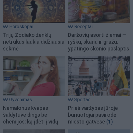
Horoskopai
Receptai
Trijų Zodiako ženklų
Daržovių asorti žiemai —
netrukus laukia didžiausia
ryšku, skanu ir gražu:
sėkmė
ypatingo skonio paslaptis
Gyvenimas
Sportas
Nemalonus kvapas
Prieš varžybas jūroje
šaldytuve dings be
buriuotojai pasirodė
chemijos: ką įdėti į vidų
miesto gatvėse
(1)