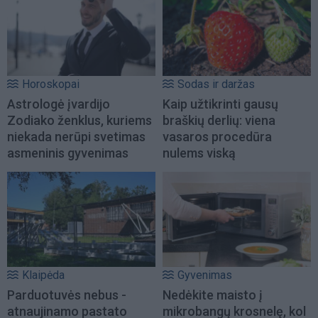
Horoskopai
Sodas ir daržas
Astrologė įvardijo
Kaip užtikrinti gausų
Zodiako ženklus, kuriems
braškių derlių: viena
niekada nerūpi svetimas
vasaros procedūra
asmeninis gyvenimas
nulems viską
Klaipėda
Gyvenimas
Parduotuvės nebus -
Nedėkite maisto į
atnaujinamo pastato
mikrobangų krosnelę, kol