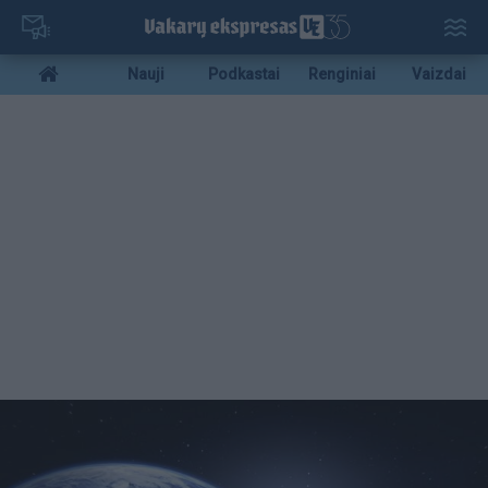
Pereiti
į
pagrindinį
Mobile
Nauji
Podkastai
Renginiai
Vaizdai
turinį
menu
bottom