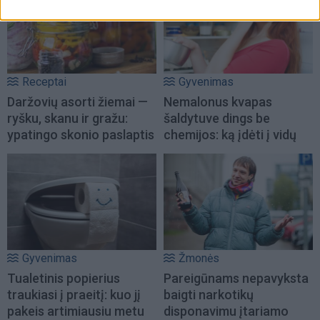
Receptai
Gyvenimas
Daržovių asorti žiemai —
Nemalonus kvapas
ryšku, skanu ir gražu:
šaldytuve dings be
ypatingo skonio paslaptis
chemijos: ką įdėti į vidų
Gyvenimas
Žmonės
Tualetinis popierius
Pareigūnams nepavyksta
traukiasi į praeitį: kuo jį
baigti narkotikų
pakeis artimiausiu metu
disponavimu įtariamo