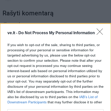
Rašyti komentarą
Jūsų vardas
ve.lt -
Do Not Process My Personal Information
If you wish to opt-out of the sale, sharing to third parties, or
Komentaras
processing of your personal or sensitive information for
targeted advertising by us, please use the below opt-out
section to confirm your selection. Please note that after your
opt-out request is processed you may continue seeing
interest-based ads based on personal information utilized by
us or personal information disclosed to third parties prior to
your opt-out. You may separately opt-out of the further
disclosure of your personal information by third parties on the
IAB’s list of downstream participants. This information may
also be disclosed by us to third parties on the
IAB’s List of
This site is protected by
Downstream Participants
that may further disclose it to other
Sutinku su
taisyklėmis
reCAPTCHA and the Google
third parties.
Privacy Policy
and
Terms of