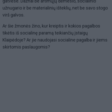
gatvėse. Dažnai be artimųjų dėmesio, socialinio
užnugario ir be materialinių išteklių, net be savo stogo
virš galvos.
Ar šie žmonės žino, kur kreiptis ir kokios pagalbos
tikėtis iš socialinę paramą teikiančių įstaigų
Klaipėdoje? Ar jie naudojasi socialine pagalba ir jiems
skirtomis paslaugomis?