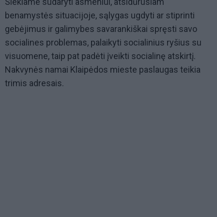
Siekiame sudaryti asmeniui, atsidūrusiam
benamystės situacijoje, sąlygas ugdyti ar stiprinti
gebėjimus ir galimybes savarankiškai spręsti savo
socialines problemas, palaikyti socialinius ryšius su
visuomene, taip pat padėti įveikti socialinę atskirtį.
Nakvynės namai Klaipėdos mieste paslaugas teikia
trimis adresais.