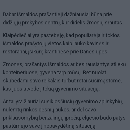
Dabar išmaldos prašantieji dažniausiai būna prie
didžiųjų prekybos centrų, kur didelis žmonių srautas.
Klaipėdiečiai yra pastebėję, kad populiarėja ir tokios
išmaldos prašytojų vietos kaip lauko kavinės ir
restoranai, įsikūrę krantinėse prie Danės upės.
Žmonės, prašantys išmaldos ar besirausiantys atliekų
konteineriuose, gyvena tarp mūsų. Bet nuolat
skubėdami savo reikalais turbūt retai susimąstome,
kas juos atvedė į tokią gyvenimo situaciją.
Ar tai yra žiauriai susiklosčiusių gyvenimo aplinkybių,
nulemtų rinkos dėsnių aukos, ar dėl savo
priklausomybių bei žalingų įpročių, elgesio būdo patys
pastūmėjo save į nepavydėtiną situaciją.