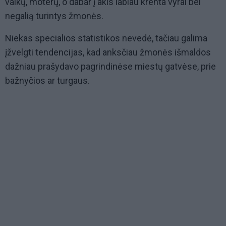
vaikų, moterų, o dabar į akis labiau krenta vyrai bei
negalią turintys žmonės.
Niekas specialios statistikos nevedė, tačiau galima
įžvelgti tendencijas, kad anksčiau žmonės išmaldos
dažniau prašydavo pagrindinėse miestų gatvėse, prie
bažnyčios ar turgaus.