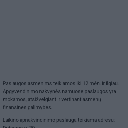
Paslaugos asmenims teikiamos iki 12 mėn. ir ilgiau.
Apgyvendinimo nakvynės namuose paslaugos yra
mokamos, atsižvelgiant ir vertinant asmenų
finansines galimybes.
Laikino apnakvindinimo paslauga teikiama adresu:
Dubysos g. 39.