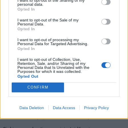
I want to opt-out of the Sharing of my
personal data.
Opted In
I want to opt-out of the Sale of my
Personal Data.
Opted In
I want to opt-out of processing my
Personal Data for Targeted Advertising.
Opted In
I want to opt-out of Collection, Use,
Retention, Sale, and/or Sharing of my
Personal Data that Is Unrelated with the
Purposes for which it was collected.
Opted Out
Nakvynės namų tikslas - padėti Klaipėdos miesto
CONFIRM
gyventojams benamystės atvejais, organizuojant
pagalbą, užtikrinant rūpinimąsi asmens gyvenimu ir
Data Deletion
Data Access
Privacy Policy
dalyvavimu darbo rinkoje, stiprinant motyvaciją
savarankiškai spręsti savo socialines problemas.