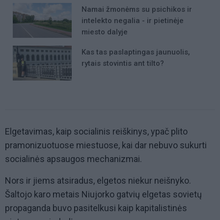
Namai žmonėms su psichikos ir
intelekto negalia - ir pietinėje
miesto dalyje
Kas tas paslaptingas jaunuolis,
rytais stovintis ant tilto?
Elgetavimas, kaip socialinis reiškinys, ypač plito
pramonizuotuose miestuose, kai dar nebuvo sukurti
socialinės apsaugos mechanizmai.
Nors ir jiems atsiradus, elgetos niekur neišnyko.
Šaltojo karo metais Niujorko gatvių elgetas sovietų
propaganda buvo pasitelkusi kaip kapitalistinės