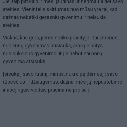
Jie, taip pat kaip ir mes, jaudinasi ir nerimauja dėl savo
ateities. Vienintelis skirtumas nuo mūsų yra tai, kad
dažnas nebetiki geresniu gyvenimu ir nelaukia
ateities.
Viskas, kas gera, jiems nutiko praeityje. Tai žmonės,
nuo kurių gyvenimas nusisuko, arba jie patys
nusisuko nuo gyvenimo. Ir jie nebūtinai nori į
gyvenimą atsisukti.
Įsisukę į savo rutiną, mintis, nukreipę dėmesį į savo
rūpesčius ir džiaugsmus, dažnai mes jų nepastebime
ir abejingais veidais praeiname pro šalį.