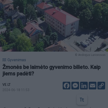
© Andrejus Larionovas
Gyvenimas
Žmonės be laimėto gyvenimo bilieto. Kaip
jiems padėti?
Facebook
Messenger
LinkedIn
Email
C
VE.LT
L
2024-06-18 11:53