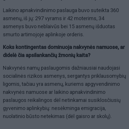
Laikino apnakvindinimo paslauga buvo suteikta 360
asmenų, iš jų: 297 vyrams ir 42 moterims, 34
asmenys buvo neblaivūs bei 15 asmenų išduotas
smurto artimojoje aplinkoje orderis.
Koks kontingentas dominuoja nakvynės namuose, ar
didelė čia apsilankančių žmonių kaita?
Nakvynės namų paslaugomis dažniausiai naudojasi
socialinės rizikos asmenys, sergantys priklausomybių
ligomis, tačiau yra asmenų, kuriems apgyvendinimo
nakvynės namuose ar laikino apnakvindinimo
paslaugos reikalingos dėl netinkamai susiklosčiusių
gyvenimo aplinkybių: nesėkminga emigracija,
nuolatinio būsto netekimas (dėl gaisro ar skolų).