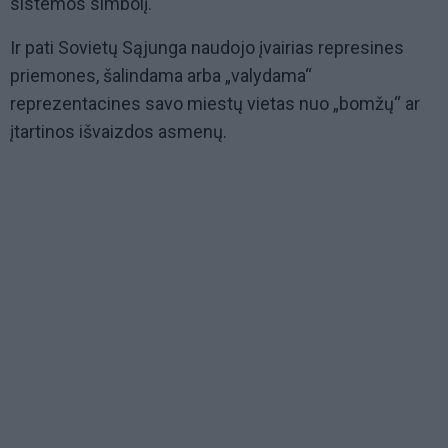
sistemos simbolį.
Ir pati Sovietų Sąjunga naudojo įvairias represines
priemones, šalindama arba „valydama“
reprezentacines savo miestų vietas nuo „bomžų“ ar
įtartinos išvaizdos asmenų.