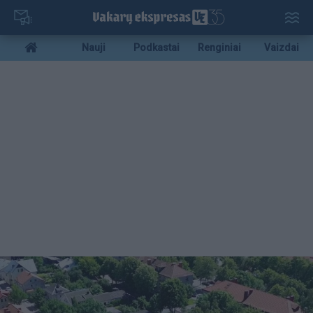
Pereiti
į
pagrindinį
Mobile
Nauji
Podkastai
Renginiai
Vaizdai
turinį
menu
bottom