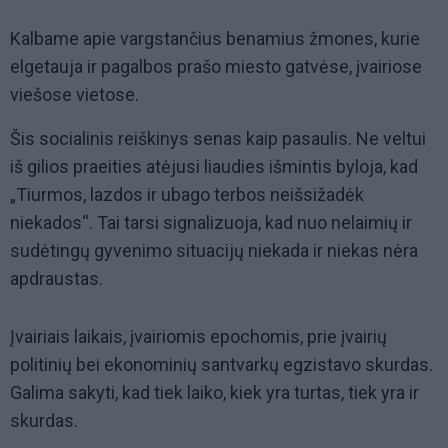
Kalbame apie vargstančius benamius žmones, kurie
elgetauja ir pagalbos prašo miesto gatvėse, įvairiose
viešose vietose.
Šis socialinis reiškinys senas kaip pasaulis. Ne veltui
iš gilios praeities atėjusi liaudies išmintis byloja, kad
„Tiurmos, lazdos ir ubago terbos neišsižadėk
niekados“. Tai tarsi signalizuoja, kad nuo nelaimių ir
sudėtingų gyvenimo situacijų niekada ir niekas nėra
apdraustas.
Įvairiais laikais, įvairiomis epochomis, prie įvairių
politinių bei ekonominių santvarkų egzistavo skurdas.
Galima sakyti, kad tiek laiko, kiek yra turtas, tiek yra ir
skurdas.