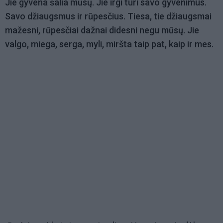
Jie gyvena šalia mūsų. Jie irgi turi savo gyvenimus.
Savo džiaugsmus ir rūpesčius. Tiesa, tie džiaugsmai
mažesni, rūpesčiai dažnai didesni negu mūsų. Jie
valgo, miega, serga, myli, miršta taip pat, kaip ir mes.