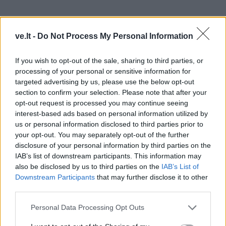
ve.lt -
Do Not Process My Personal Information
Ar iš viso yra sukurtos durys, per kurias žingsnis po
žingsnio galima grįžti į visavertį gyvenimą? Pagaliau ar
If you wish to opt-out of the sale, sharing to third parties, or
yra norinčiųjų tas duris praverti? Galbūt toks gyvenimo
processing of your personal or sensitive information for
būdas yra sąmoningas pasirinkimas?
targeted advertising by us, please use the below opt-out
section to confirm your selection. Please note that after your
Apie tai kalbamės su Klaipėdos nakvynės namų
opt-out request is processed you may continue seeing
interest-based ads based on personal information utilized by
vadove Alma Kontrimaite.
us or personal information disclosed to third parties prior to
your opt-out. You may separately opt-out of the further
Trumpai pristatykite savo vadovaujamos įstaigos
disclosure of your personal information by third parties on the
veiklą, kokie jos tikslai, planai.
IAB’s list of downstream participants. This information may
also be disclosed by us to third parties on the
IAB’s List of
BĮ Klaipėdos miesto nakvynės namai - tai įstaiga,
Downstream Participants
that may further disclose it to other
third parties.
teikianti socialinės priežiūros paslaugas Klaipėdos
miesto gyventojams.
Personal Data Processing Opt Outs