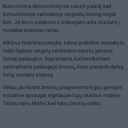
Buvo norima demonstratyviai sukurti įvaizdį, kad
komunistinėje santvarkoje varguolių tiesiog negali
būti. Jie buvo sulaikomi ir izoliuojami arba išvežami į
nuošaliai esančias vietas.
Atkūrus Nepriklausomybę, tokios praktikos atsisakyta,
todėl ilgainiui vargetų centrinėse miestų gatvėse
žymiai padaugėjo. Suprantama, kad besikeičiant
santvarkoms padaugėja žmonių, kurie praranda darbą,
turtą, socialinį statusą.
Vėliau, jau kylant žmonių pragyvenimo lygiui, gerėjant
socialinei apsaugai, elgetaujančiųjų skaičius mažėjo.
Tačiau naivu tikėtis, kad tokių žmonių neliks.