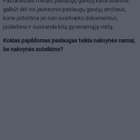
Pastaraisiais metais paslaugų gavėjų kaita didesnė,
galbūt dėl vis jaunesnio paslaugų gavėjų amžiaus,
kurie įsitvirtina jei nori susitvarko dokumentus,
įsidarbina ir susiranda kitą gyvenamąją vietą.
Kokias papildomas paslaugas teikia nakvynės namai,
be nakvynės suteikimo?