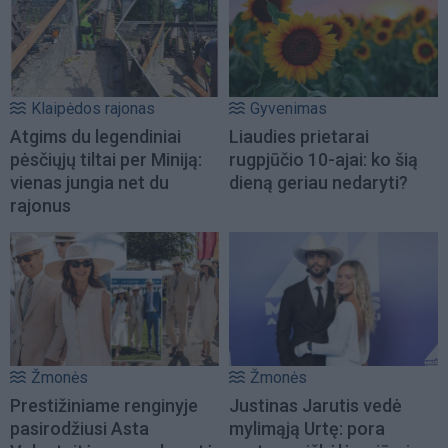
Klaipėdos rajonas
Gyvenimas
Atgims du legendiniai
Liaudies prietarai
pėsčiųjų tiltai per Miniją:
rugpjūčio 10-ajai: ko šią
vienas jungia net du
dieną geriau nedaryti?
rajonus
Žmonės
Žmonės
Prestižiniame renginyje
Justinas Jarutis vedė
pasirodžiusi Asta
mylimąją Urtę: pora