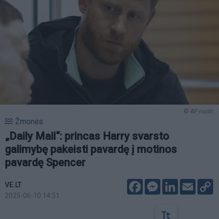
© AP nuotr.
Žmonės
„Daily Mail“: princas Harry svarsto
galimybę pakeisti pavardę į motinos
pavardę Spencer
Facebook
Messenger
LinkedIn
Email
C
VE.LT
L
2025-06-10 14:51