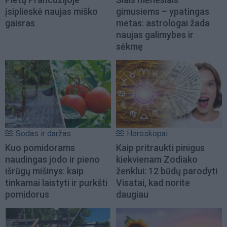
įsiplieskė naujas miško
gimusiems – ypatingas
gaisras
metas: astrologai žada
naujas galimybes ir
sėkmę
Sodas ir daržas
Horoskopai
Kuo pomidorams
Kaip pritraukti pinigus
naudingas jodo ir pieno
kiekvienam Zodiako
išrūgų mišinys: kaip
ženklui: 12 būdų parodyti
tinkamai laistyti ir purkšti
Visatai, kad norite
pomidorus
daugiau