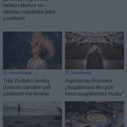
tačiau raketos vis
dažniau nepalieka laiko
pasislėpti
Horoskopai
Nuomonės
Trijų Zodiako ženklų
Algimantas Rusteika:
išvaizda šiandien gali
„Nugalėtojas liko pūti
pasikeisti kardinaliai
savo neapykantos dvoke“