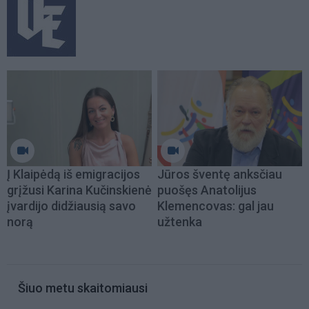
Į Klaipėdą iš emigracijos
Jūros šventę anksčiau
grįžusi Karina Kučinskienė
puošęs Anatolijus
įvardijo didžiausią savo
Klemencovas: gal jau
norą
užtenka
Šiuo metu skaitomiausi