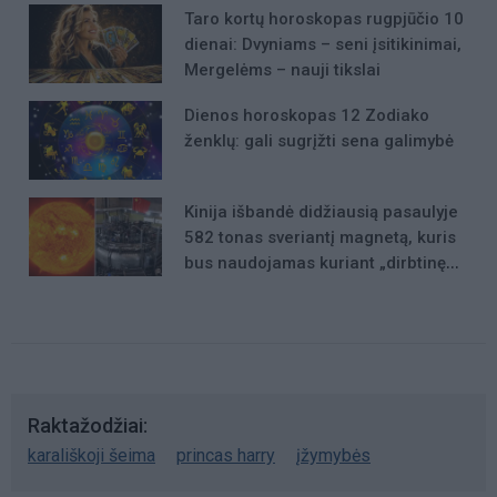
Taro kortų horoskopas rugpjūčio 10
dienai: Dvyniams – seni įsitikinimai,
Mergelėms – nauji tikslai
Dienos horoskopas 12 Zodiako
ženklų: gali sugrįžti sena galimybė
Kinija išbandė didžiausią pasaulyje
582 tonas sveriantį magnetą, kuris
bus naudojamas kuriant „dirbtinę
Saulę“
Raktažodžiai
karališkoji šeima
princas harry
įžymybės