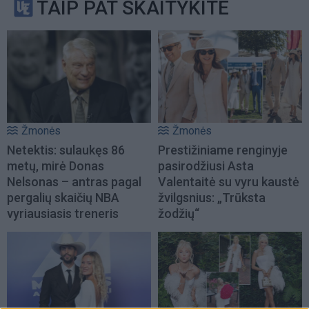
TAIP PAT SKAITYKITE
Žmonės
Žmonės
Netektis: sulaukęs 86
Prestižiniame renginyje
metų, mirė Donas
pasirodžiusi Asta
Nelsonas – antras pagal
Valentaitė su vyru kaustė
pergalių skaičių NBA
žvilgsnius: „Trūksta
vyriausiasis treneris
žodžių“