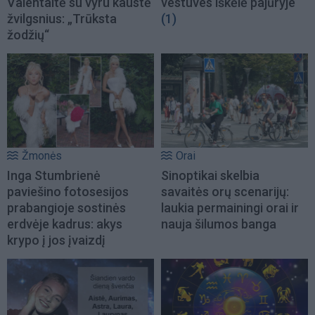
Valentaitė su vyru kaustė
vestuves iškėlė pajūryje
žvilgsnius: „Trūksta
(1)
žodžių“
Žmonės
Orai
Inga Stumbrienė
Sinoptikai skelbia
paviešino fotosesijos
savaitės orų scenarijų:
prabangioje sostinės
laukia permainingi orai ir
erdvėje kadrus: akys
nauja šilumos banga
krypo į jos įvaizdį