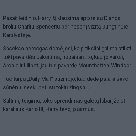
Pasak leidinio, Harry šį klausimą aptarė su Dianos
broliu Charliu Spenceriu per nesenį vizitą Jungtinėje
Karalystėje.
Sasekso hercogas domėjosi, kaip tiksliai galima atlikti
tokį pavardės pakeitimą, nepaisant to, kad jo vaikai,
Archie ir Lilibet, jau turi pavardę Mountbatten-Windsor.
Tuo tarpu „Daily Mail“ sužinojo, kad dėdė patarė savo
sūnėnui neskubėti su tokiu žingsniu.
Šaltinių teigimu, toks sprendimas galėtų labai įžeisti
karaliaus Karlo III, Harry tėvo, jausmus.