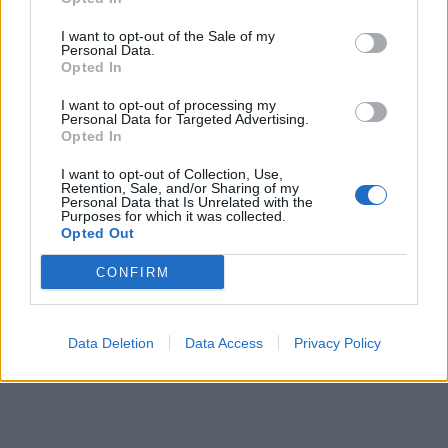
I want to opt-out of the Sale of my
Personal Data.
Opted In
I want to opt-out of processing my
Personal Data for Targeted Advertising.
Opted In
Žmonės
Žmonės
Pareigūnams nepavyksta
Reveka Devolskytė
I want to opt-out of Collection, Use,
Retention, Sale, and/or Sharing of my
baigti narkotikų
prisiminė, iki ko nuvedė
Personal Data that Is Unrelated with the
Purposes for which it was collected.
disponavimu įtariamo
desperatiškas noras
Opted Out
Olego Šurajevo bylos
sulieknėti: apie pasekmes
negalvojau
CONFIRM
Data Deletion
Data Access
Privacy Policy