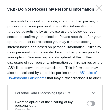
Žmonės
Žmonės
ve.lt -
Do Not Process My Personal Information
Justinas Jarutis vedė
Inga Stumbrienė
mylimąją Urtę: pora
paviešino fotosesijos
If you wish to opt-out of the sale, sharing to third parties, or
vestuves iškėlė pajūryje
prabangioje sostinės
processing of your personal or sensitive information for
targeted advertising by us, please use the below opt-out
(1)
erdvėje kadrus: akys
section to confirm your selection. Please note that after your
krypo į jos įvaizdį
opt-out request is processed you may continue seeing
interest-based ads based on personal information utilized by
us or personal information disclosed to third parties prior to
your opt-out. You may separately opt-out of the further
disclosure of your personal information by third parties on the
IAB’s list of downstream participants. This information may
also be disclosed by us to third parties on the
IAB’s List of
Downstream Participants
that may further disclose it to other
Žmonės
Žmonės
third parties.
Šarūnas Jasikevičius
Mirė vienas aukščiausių
lepina atostogų kadrais:
pasaulio žmonių – jauno
Personal Data Processing Opt Outs
nuo žmonos neįmanoma
vyro mirtis sukrėtė
I want to opt-out of the Sharing of my
atitraukti akių
gerbėjus
personal data.
Opted In