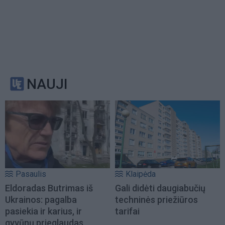
NAUJI
Pasaulis
Klaipėda
Eldoradas Butrimas iš
Gali didėti daugiabučių
Ukrainos: pagalba
techninės priežiūros
pasiekia ir karius, ir
tarifai
gyvūnų prieglaudas,