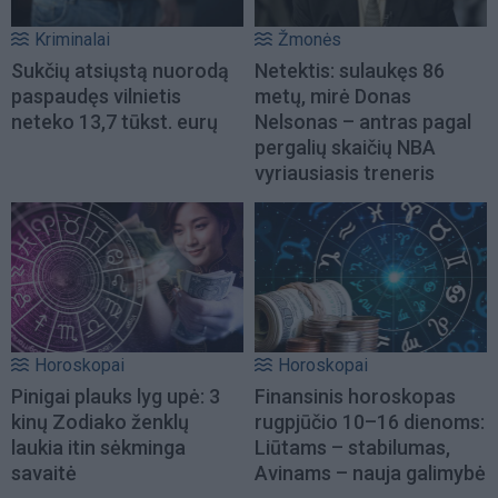
Kriminalai
Žmonės
Sukčių atsiųstą nuorodą
Netektis: sulaukęs 86
paspaudęs vilnietis
metų, mirė Donas
neteko 13,7 tūkst. eurų
Nelsonas – antras pagal
pergalių skaičių NBA
vyriausiasis treneris
Horoskopai
Horoskopai
Pinigai plauks lyg upė: 3
Finansinis horoskopas
kinų Zodiako ženklų
rugpjūčio 10–16 dienoms:
laukia itin sėkminga
Liūtams – stabilumas,
savaitė
Avinams – nauja galimybė