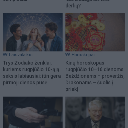
derlių?
Laisvalaikis
Horoskopai
Trys Zodiako ženklai,
Kinų horoskopas
kuriems rugpjūčio 10-ąją
rugpjūčio 10–16 dienoms:
seksis labiausiai: itin gera
Beždžionėms – proveržis,
pirmoji dienos pusė
Drakonams – šuolis į
priekį