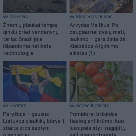
Mokslas
Klaipėdos pulsas
Žmonių plaukai tampa
Arvydas Vaitkus: Po
ginklu prieš vandenynų
daugiau nei dvejų metų
taršą: Brazilijoje
laukimo – gera žinia dėl
išbandoma netikėta
Klaipėdos Atgimimo
technologija
aikštės
(1)
Sportas
Sodas ir daržas
Paryžiuje – gausus
Pomidorai trūkinėja
Lietuvos plaukikų būrys: į
tiesiog ant krūmo: kuo
startą stos septyni
juos palaistyti rugpjūtį,
olimpiečiai
kad išsaugotumėte