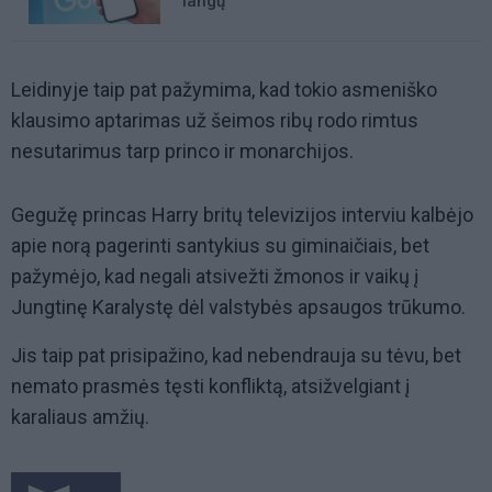
langų
Leidinyje taip pat pažymima, kad tokio asmeniško
klausimo aptarimas už šeimos ribų rodo rimtus
nesutarimus tarp princo ir monarchijos.
Gegužę princas Harry britų televizijos interviu kalbėjo
apie norą pagerinti santykius su giminaičiais, bet
pažymėjo, kad negali atsivežti žmonos ir vaikų į
Jungtinę Karalystę dėl valstybės apsaugos trūkumo.
Jis taip pat prisipažino, kad nebendrauja su tėvu, bet
nemato prasmės tęsti konfliktą, atsižvelgiant į
karaliaus amžių.