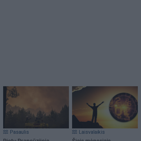
Pasaulis
Laisvalaikis
Pietų Prancūzijoje
Šiais mėnesiais