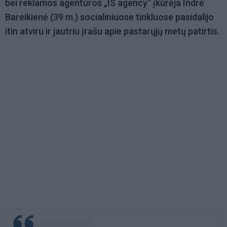
bei reklamos agentūros „IS agency“ įkūrėja Indrė
Bareikienė (39 m.) socialiniuose tinkluose pasidalijo
itin atviru ir jautriu įrašu apie pastarųjų metų patirtis.