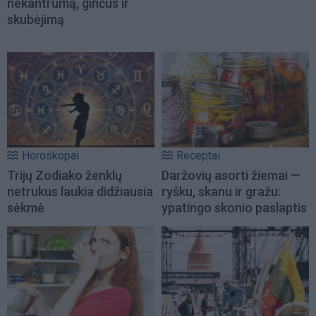
nekantrumą, ginčus ir
skubėjimą
Horoskopai
Receptai
Trijų Zodiako ženklų
Daržovių asorti žiemai —
netrukus laukia didžiausia
ryšku, skanu ir gražu:
sėkmė
ypatingo skonio paslaptis