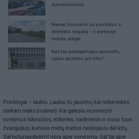
automobiliams
Namai žmonėms su psichikos ir
intelekto negalia - ir pietinėje
miesto dalyje
Kas tas paslaptingas jaunuolis,
rytais stovintis ant tilto?
Priešingai – laukiu. Laukiu to jausmo, kai nebereikės
niekam nieko įrodinėti. Kai galėsiu nusimesti
svetimus lūkesčius, etiketes, vaidmenis ir visus tuos
žvangulius, kuriuos metų metus nešiojausi dėl kitų.
Gal keturiasdešimt nėra apie senėjimą. Gal tai apie