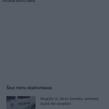
visada buvo šalia.
Šiuo metu skaitomiausi
Negrįžo iš Jūros šventės: artimieji
laukė dvi savaites