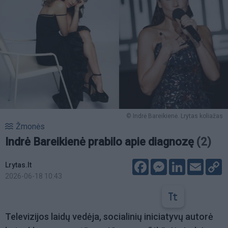
© Indrė Bareikienė. Lrytas koliažas
Žmonės
Indrė Bareikienė prabilo apie diagnozę
(2)
Facebook
Messenger
LinkedIn
Email
C
Lrytas.lt
L
2026-06-18 10:43
Televizijos laidų vedėja, socialinių iniciatyvų autorė