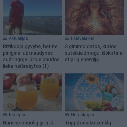
Aktualijos
Laisvalaikis
Rizikuoja gyvybe, bet ne
3 gimimo datos, kurios
pinigine: už maudynes
suteikia žmogui išskirtinai
audringoje jūroje baudos
stiprią energiją
lieka neišrašytos
(1)
Receptai
Horoskopai
Naminė obuolių gira iš
Trijų Zodiako ženklų