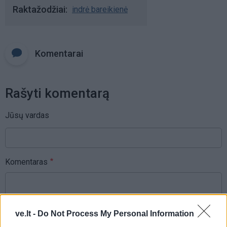
Raktažodžiai
indrė bareikienė
Komentarai
Rašyti komentarą
Jūsų vardas
Komentaras
ve.lt -
Do Not Process My Personal Information