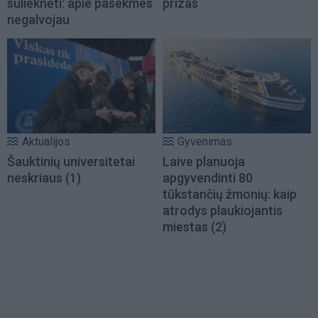
sulieknėti: apie pasekmes
prizas
negalvojau
Aktualijos
Gyvenimas
Šauktinių universitetai
Laive planuoja
neskriaus
(1)
apgyvendinti 80
tūkstančių žmonių: kaip
atrodys plaukiojantis
miestas
(2)