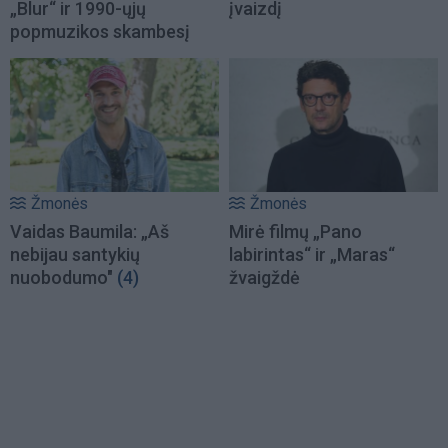
„Blur“ ir 1990-ųjų
įvaizdį
popmuzikos skambesį
Žmonės
Žmonės
Vaidas Baumila: „Aš
Mirė filmų „Pano
nebijau santykių
labirintas“ ir „Maras“
nuobodumo"
(4)
žvaigždė