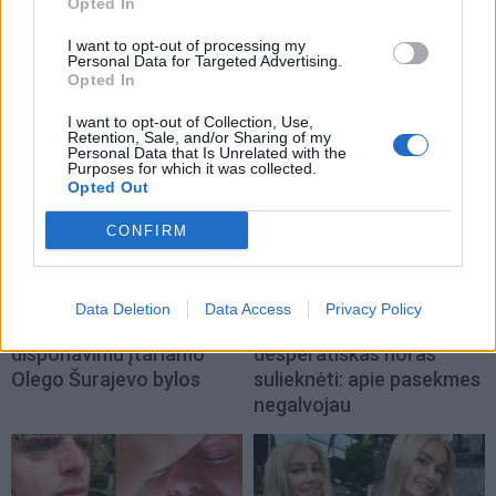
Opted In
I want to opt-out of processing my
Personal Data for Targeted Advertising.
TAIP PAT SKAITYKITE
Opted In
I want to opt-out of Collection, Use,
Retention, Sale, and/or Sharing of my
Personal Data that Is Unrelated with the
Purposes for which it was collected.
Opted Out
CONFIRM
Žmonės
Žmonės
Pareigūnams nepavyksta
Reveka Devolskytė
Data Deletion
Data Access
Privacy Policy
baigti narkotikų
prisiminė, iki ko nuvedė
disponavimu įtariamo
desperatiškas noras
Olego Šurajevo bylos
sulieknėti: apie pasekmes
negalvojau