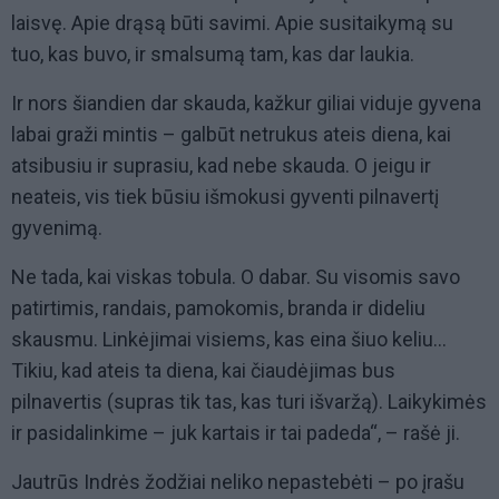
laisvę. Apie drąsą būti savimi. Apie susitaikymą su
tuo, kas buvo, ir smalsumą tam, kas dar laukia.
Ir nors šiandien dar skauda, kažkur giliai viduje gyvena
labai graži mintis – galbūt netrukus ateis diena, kai
atsibusiu ir suprasiu, kad nebe skauda. O jeigu ir
neateis, vis tiek būsiu išmokusi gyventi pilnavertį
gyvenimą.
Ne tada, kai viskas tobula. O dabar. Su visomis savo
patirtimis, randais, pamokomis, branda ir dideliu
skausmu. Linkėjimai visiems, kas eina šiuo keliu...
Tikiu, kad ateis ta diena, kai čiaudėjimas bus
pilnavertis (supras tik tas, kas turi išvaržą). Laikykimės
ir pasidalinkime – juk kartais ir tai padeda“, – rašė ji.
Jautrūs Indrės žodžiai neliko nepastebėti – po įrašu