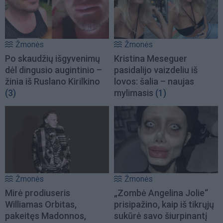
Žmonės
Žmonės
Po skaudžių išgyvenimų
Kristina Meseguer
dėl dingusio augintinio –
pasidalijo vaizdeliu iš
žinia iš Ruslano Kirilkino
lovos: šalia – naujas
(3)
mylimasis
(1)
Žmonės
Žmonės
Mirė prodiuseris
„Zombė Angelina Jolie“
Williamas Orbitas,
prisipažino, kaip iš tikrųjų
pakeitęs Madonnos,
sukūrė savo šiurpinantį