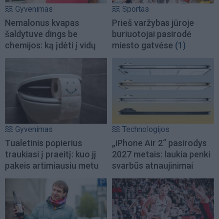
Gyvenimas
Sportas
Nemalonus kvapas
Prieš varžybas jūroje
šaldytuve dings be
buriuotojai pasirodė
chemijos: ką įdėti į vidų
miesto gatvėse
(1)
Gyvenimas
Technologijos
Tualetinis popierius
„iPhone Air 2“ pasirodys
traukiasi į praeitį: kuo jį
2027 metais: laukia penki
pakeis artimiausiu metu
svarbūs atnaujinimai