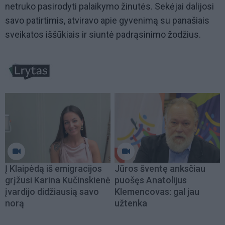
netruko pasirodyti palaikymo žinutės. Sekėjai dalijosi
savo patirtimis, atviravo apie gyvenimą su panašiais
sveikatos iššūkiais ir siuntė padrąsinimo žodžius.
Į Klaipėdą iš emigracijos
Jūros šventę anksčiau
grįžusi Karina Kučinskienė
puošęs Anatolijus
įvardijo didžiausią savo
Klemencovas: gal jau
norą
užtenka