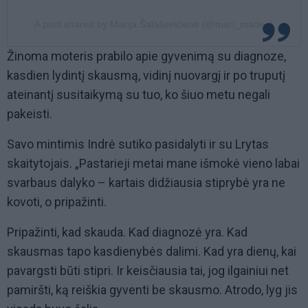
A post shared by Marija Šalaševičienė (@mari_made_)
Žinoma moteris prabilo apie gyvenimą su diagnoze,
kasdien lydintį skausmą, vidinį nuovargį ir po truputį
ateinantį susitaikymą su tuo, ko šiuo metu negali
pakeisti.
Savo mintimis Indrė sutiko pasidalyti ir su Lrytas
skaitytojais. „Pastarieji metai mane išmokė vieno labai
svarbaus dalyko – kartais didžiausia stiprybė yra ne
kovoti, o pripažinti.
Pripažinti, kad skauda. Kad diagnozė yra. Kad
skausmas tapo kasdienybės dalimi. Kad yra dienų, kai
pavargsti būti stipri. Ir keisčiausia tai, jog ilgainiui net
pamiršti, ką reiškia gyventi be skausmo. Atrodo, lyg jis