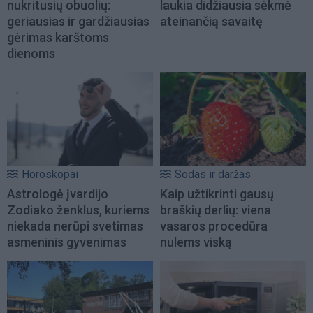
nukritusių obuolių:
laukia didžiausia sėkmė
geriausias ir gardžiausias
ateinančią savaitę
gėrimas karštoms
dienoms
Horoskopai
Sodas ir daržas
Astrologė įvardijo
Kaip užtikrinti gausų
Zodiako ženklus, kuriems
braškių derlių: viena
niekada nerūpi svetimas
vasaros procedūra
asmeninis gyvenimas
nulems viską