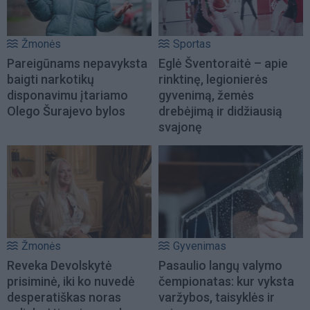
Žmonės
Sportas
Pareigūnams nepavyksta
Eglė Šventoraitė – apie
baigti narkotikų
rinktinę, legionierės
disponavimu įtariamo
gyvenimą, žemės
Olego Šurajevo bylos
drebėjimą ir didžiausią
svajonę
Žmonės
Gyvenimas
Reveka Devolskytė
Pasaulio langų valymo
prisiminė, iki ko nuvedė
čempionatas: kur vyksta
desperatiškas noras
varžybos, taisyklės ir