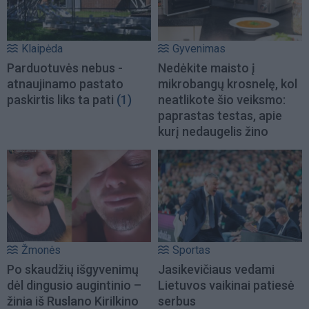
Klaipėda
Gyvenimas
Parduotuvės nebus -
Nedėkite maisto į
atnaujinamo pastato
mikrobangų krosnelę, kol
paskirtis liks ta pati
(1)
neatlikote šio veiksmo:
paprastas testas, apie
kurį nedaugelis žino
Žmonės
Sportas
Po skaudžių išgyvenimų
Jasikevičiaus vedami
dėl dingusio augintinio –
Lietuvos vaikinai patiesė
žinia iš Ruslano Kirilkino
serbus