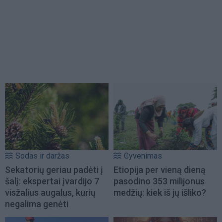
Sodas ir daržas
Gyvenimas
Sekatorių geriau padėti į
Etiopija per vieną dieną
šalį: ekspertai įvardijo 7
pasodino 353 milijonus
visžalius augalus, kurių
medžių: kiek iš jų išliko?
negalima genėti