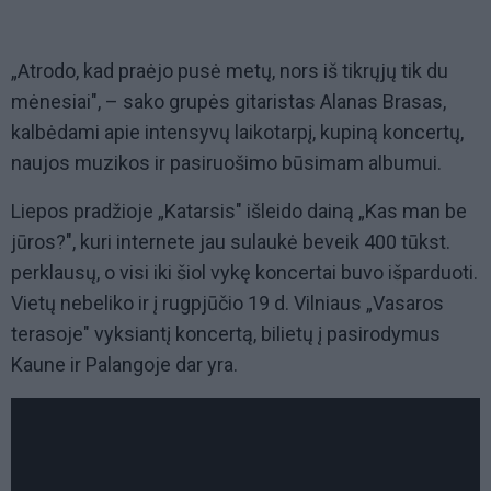
„Atrodo, kad praėjo pusė metų, nors iš tikrųjų tik du
mėnesiai", – sako grupės gitaristas Alanas Brasas,
kalbėdami apie intensyvų laikotarpį, kupiną koncertų,
naujos muzikos ir pasiruošimo būsimam albumui.
Liepos pradžioje „Katarsis" išleido dainą „Kas man be
jūros?", kuri internete jau sulaukė beveik 400 tūkst.
perklausų, o visi iki šiol vykę koncertai buvo išparduoti.
Vietų nebeliko ir į rugpjūčio 19 d. Vilniaus „Vasaros
terasoje" vyksiantį koncertą, bilietų į pasirodymus
Kaune ir Palangoje dar yra.