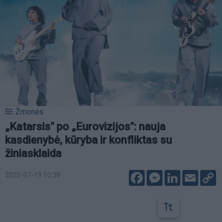
Žmonės
„Katarsis" po „Eurovizijos": nauja
kasdienybė, kūryba ir konfliktas su
žiniasklaida
Facebook
Messenger
LinkedIn
Email
C
2025-07-19 10:38
L