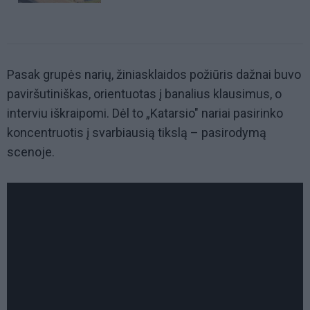
Pasak grupės narių, žiniasklaidos požiūris dažnai buvo
paviršutiniškas, orientuotas į banalius klausimus, o
interviu iškraipomi. Dėl to „Katarsio" nariai pasirinko
koncentruotis į svarbiausią tikslą – pasirodymą
scenoje.