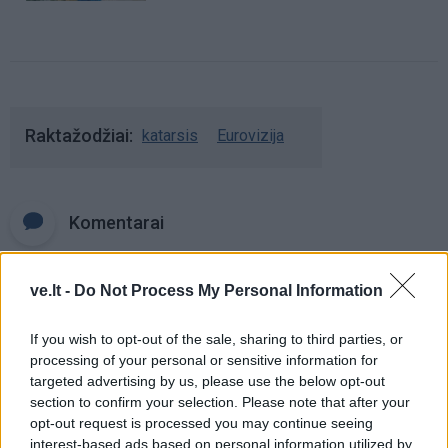
Raktažodžiai
katarsis
Eurovizija
Komentarai
ve.lt -
Do Not Process My Personal Information
Rašyti komentarą
If you wish to opt-out of the sale, sharing to third parties, or
Jūsų vardas
processing of your personal or sensitive information for
targeted advertising by us, please use the below opt-out
section to confirm your selection. Please note that after your
opt-out request is processed you may continue seeing
Komentaras
interest-based ads based on personal information utilized by