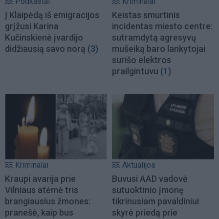
Podkastai
Kriminalai
Į Klaipėdą iš emigracijos
Keistas smurtinis
grįžusi Karina
incidentas miesto centre:
Kučinskienė įvardijo
sutramdytą agresyvų
didžiausią savo norą
(3)
mušeiką baro lankytojai
surišo elektros
prailgintuvu
(1)
Kriminalai
Aktualijos
Kraupi avarija prie
Buvusi AAD vadovė
Vilniaus atėmė tris
sutuoktinio įmonę
brangiausius žmones:
tikrinusiam pavaldiniui
pranešė, kaip bus
skyrė priedą prie