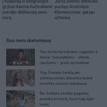
Į Klaipėdą iš emigracijos
Jūros šventę anksčiau
grįžusi Karina Kučinskienė
puošęs Anatolijus
įvardijo didžiausią savo
Klemencovas: gal jau
norą
užtenka
Šiuo metu skaitomiausi
Taro kortų horoskopas rugpjūčio 6
dienai: Svarstyklėms – sėkmė,
Jaučiams – greiti sprendimai
Trijų Zodiako ženklų jau
artimiausiomis dienomis laukia
triumfas visuose reikaluose
Šie Zodiako ženklai pagaliau
pasieks proveržį, kurio taip ilgai
laukė