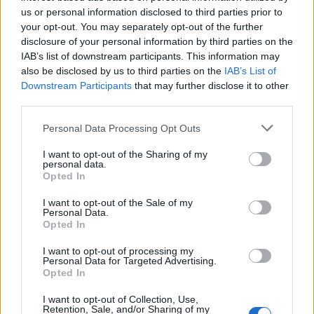
us or personal information disclosed to third parties prior to
your opt-out. You may separately opt-out of the further
disclosure of your personal information by third parties on the
IAB’s list of downstream participants. This information may
also be disclosed by us to third parties on the
IAB’s List of
Downstream Participants
that may further disclose it to other
third parties.
Personal Data Processing Opt Outs
This site is protected by
Sutinku su
taisyklėmis
I want to opt-out of the Sharing of my
reCAPTCHA and the Google
personal data.
Privacy Policy
and
Terms of
Opted In
Service
apply.
I want to opt-out of the Sale of my
Personal Data.
Opted In
I want to opt-out of processing my
Personal Data for Targeted Advertising.
Opted In
I want to opt-out of Collection, Use,
Retention, Sale, and/or Sharing of my