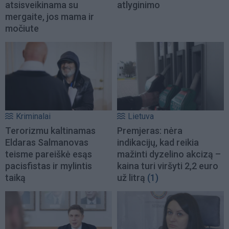
atsisveikinama su
atlyginimo
mergaite, jos mama ir
močiute
Kriminalai
Lietuva
Terorizmu kaltinamas
Premjeras: nėra
Eldaras Salmanovas
indikacijų, kad reikia
teisme pareiškė esąs
mažinti dyzelino akcizą –
pacisfistas ir mylintis
kaina turi viršyti 2,2 euro
taiką
už litrą
(1)