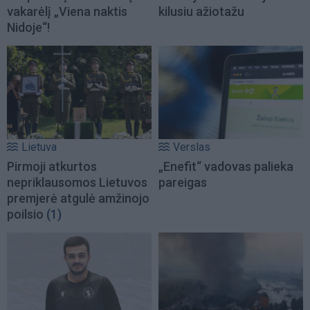
vakarėlį „Viena naktis
kilusiu ažiotažu
Nidoje“!
Lietuva
Verslas
Pirmoji atkurtos
„Enefit“ vadovas palieka
nepriklausomos Lietuvos
pareigas
premjerė atgulė amžinojo
poilsio
(1)