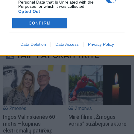
Personal Data that Is Unrelated with the
Purposes for which it was collected.
Opted Out
CONFIRM
Data Deletion
Data Access
Privacy Policy
TAIP PAT SKAITYKITE
Žmonės
Žmonės
Ingos Valinskienės 60-
Mirė filme „Žmogus
metis – kupinas
voras“ sužibėjusi aktorė
ekstremalių patirčių: