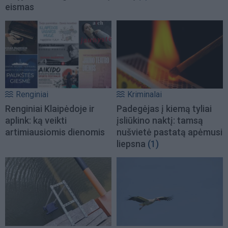
eismas
Renginiai
Kriminalai
Renginiai Klaipėdoje ir
Padegėjas į kiemą tyliai
aplink: ką veikti
įsliūkino naktį: tamsą
artimiausiomis dienomis
nušvietė pastatą apėmusi
liepsna
(1)