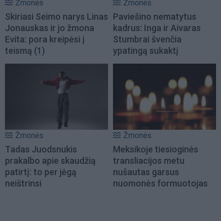
Žmonės
Žmonės
Skiriasi Seimo narys Linas
Paviešino nematytus
Jonauskas ir jo žmona
kadrus: Inga ir Aivaras
Evita: pora kreipėsi į
Stumbrai švenčia
teismą
(1)
ypatingą sukaktį
Žmonės
Žmonės
Tadas Juodsnukis
Meksikoje tiesioginės
prakalbo apie skaudžią
transliacijos metu
patirtį: to per jėgą
nušautas garsus
neištrinsi
nuomonės formuotojas