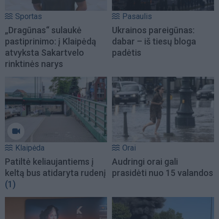
Sportas
Pasaulis
„Dragūnas“ sulaukė
Ukrainos pareigūnas:
pastiprinimo: į Klaipėdą
dabar – iš tiesų bloga
atvyksta Sakartvelo
padėtis
rinktinės narys
Klaipėda
Orai
Patiltė keliaujantiems į
Audringi orai gali
keltą bus atidaryta rudenį
prasidėti nuo 15 valandos
(1)