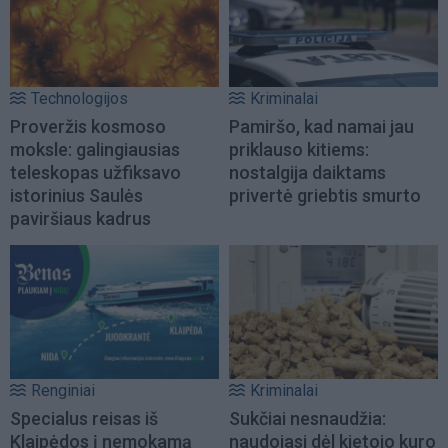
Technologijos
Kriminalai
Proveržis kosmoso
Pamiršo, kad namai jau
moksle: galingiausias
priklauso kitiems:
teleskopas užfiksavo
nostalgija daiktams
istorinius Saulės
privertė griebtis smurto
paviršiaus kadrus
Renginiai
Kriminalai
Specialus reisas iš
Sukčiai nesnaudžia:
Klaipėdos į nemokamą
naudojasi dėl kietojo kuro