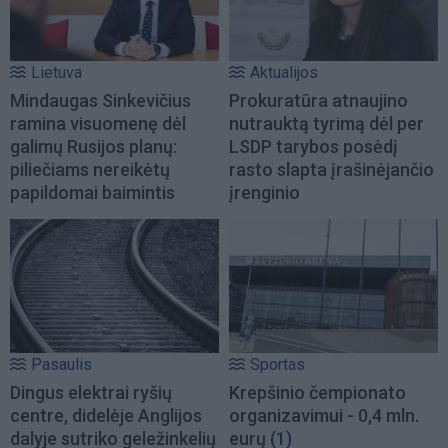
Lietuva
Aktualijos
Mindaugas Sinkevičius
Prokuratūra atnaujino
ramina visuomenę dėl
nutrauktą tyrimą dėl per
galimų Rusijos planų:
LSDP tarybos posėdį
piliečiams nereikėtų
rasto slapta įrašinėjančio
papildomai baimintis
įrenginio
Pasaulis
Sportas
Dingus elektrai ryšių
Krepšinio čempionato
centre, didelėje Anglijos
organizavimui - 0,4 mln.
dalyje sutriko geležinkelių
eurų
(1)