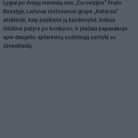
Lygiai po dviejų mėnesių nuo „Eurovizijos" finalo
Bazelyje, Lietuvai atstovavusi grupė „Katarsis"
atskleidė, kaip pasikeitė jų kasdienybė, kokius
iššūkius patyrė po konkurso, ir plačiau papasakojo
apie daugelio aptarinėtą sudėtingą santykį su
žiniasklaidą.