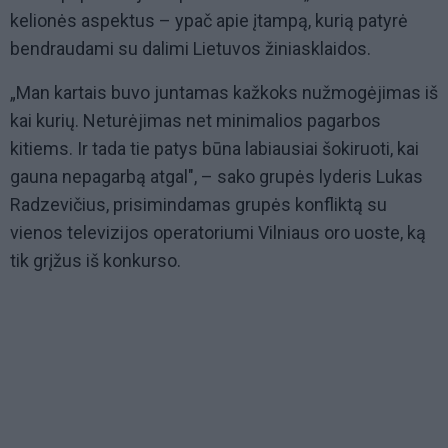
kelionės aspektus – ypač apie įtampą, kurią patyrė
bendraudami su dalimi Lietuvos žiniasklaidos.
„Man kartais buvo juntamas kažkoks nužmogėjimas iš
kai kurių. Neturėjimas net minimalios pagarbos
kitiems. Ir tada tie patys būna labiausiai šokiruoti, kai
gauna nepagarbą atgal", – sako grupės lyderis Lukas
Radzevičius, prisimindamas grupės konfliktą su
vienos televizijos operatoriumi Vilniaus oro uoste, ką
tik grįžus iš konkurso.