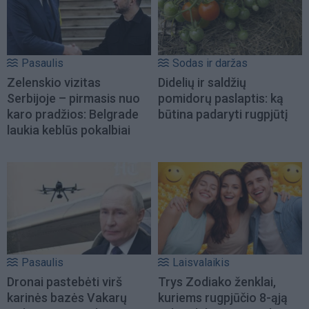
Pasaulis
Sodas ir daržas
Zelenskio vizitas
Didelių ir saldžių
Serbijoje – pirmasis nuo
pomidorų paslaptis: ką
karo pradžios: Belgrade
būtina padaryti rugpjūtį
laukia keblūs pokalbiai
Pasaulis
Laisvalaikis
Dronai pastebėti virš
Trys Zodiako ženklai,
karinės bazės Vakarų
kuriems rugpjūčio 8-ąją