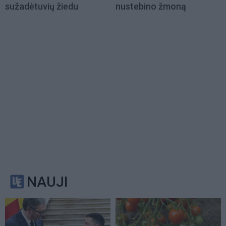
sužadėtuvių žiedu
nustebino žmoną
NAUJI