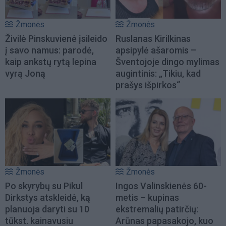
Žmonės
Žmonės
Živilė Pinskuvienė įsileido
Ruslanas Kirilkinas
į savo namus: parodė,
apsipylė ašaromis –
kaip ankstų rytą lepina
Šventojoje dingo mylimas
vyrą Joną
augintinis: „Tikiu, kad
prašys išpirkos“
Žmonės
Žmonės
Po skyrybų su Pikul
Ingos Valinskienės 60-
Dirkstys atskleidė, ką
metis – kupinas
planuoja daryti su 10
ekstremalių patirčių:
tūkst. kainavusiu
Arūnas papasakojo, kuo