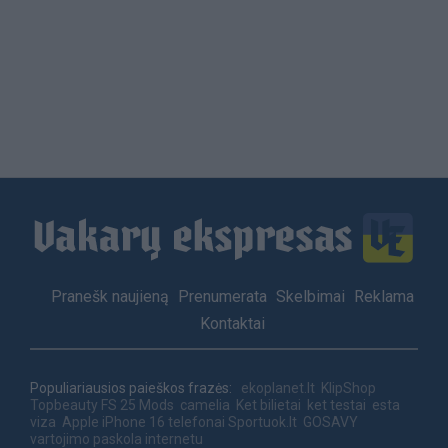
Load
More
Footer
Pranešk naujieną
Prenumerata
Skelbimai
Reklama
menu
Kontaktai
Populiariausios paieškos frazės:
ekoplanet.lt
KlipShop
Topbeauty
FS 25 Mods
camelia
Ket bilietai
ket testai
esta
viza
Apple iPhone 16 telefonai
Sportuok.lt
GOSAVY
vartojimo paskola internetu