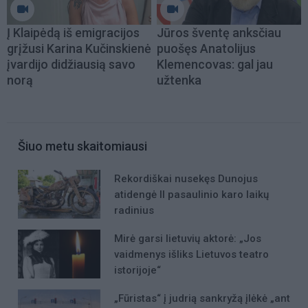
Į Klaipėdą iš emigracijos
Jūros šventę anksčiau
grįžusi Karina Kučinskienė
puošęs Anatolijus
įvardijo didžiausią savo
Klemencovas: gal jau
norą
užtenka
Šiuo metu skaitomiausi
Rekordiškai nusekęs Dunojus
atidengė II pasaulinio karo laikų
radinius
Mirė garsi lietuvių aktorė: „Jos
vaidmenys išliks Lietuvos teatro
istorijoje“
„Fūristas“ į judrią sankryžą įlėkė „ant