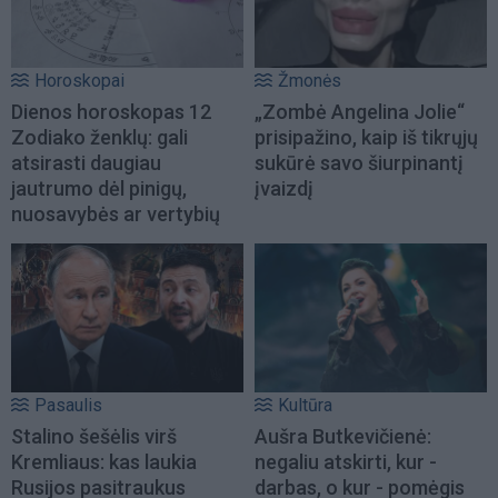
Horoskopai
Žmonės
Dienos horoskopas 12
„Zombė Angelina Jolie“
Zodiako ženklų: gali
prisipažino, kaip iš tikrųjų
atsirasti daugiau
sukūrė savo šiurpinantį
jautrumo dėl pinigų,
įvaizdį
nuosavybės ar vertybių
Pasaulis
Kultūra
Stalino šešėlis virš
Aušra Butkevičienė:
Kremliaus: kas laukia
negaliu atskirti, kur -
Rusijos pasitraukus
darbas, o kur - pomėgis