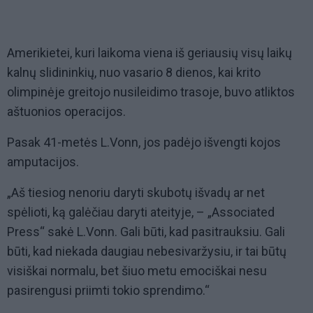
Amerikietei, kuri laikoma viena iš geriausių visų laikų
kalnų slidininkių, nuo vasario 8 dienos, kai krito
olimpinėje greitojo nusileidimo trasoje, buvo atliktos
aštuonios operacijos.
Pasak 41-metės L.Vonn, jos padėjo išvengti kojos
amputacijos.
„Aš tiesiog nenoriu daryti skubotų išvadų ar net
spėlioti, ką galėčiau daryti ateityje, – „Associated
Press“ sakė L.Vonn. Gali būti, kad pasitrauksiu. Gali
būti, kad niekada daugiau nebesivaržysiu, ir tai būtų
visiškai normalu, bet šiuo metu emociškai nesu
pasirengusi priimti tokio sprendimo.“