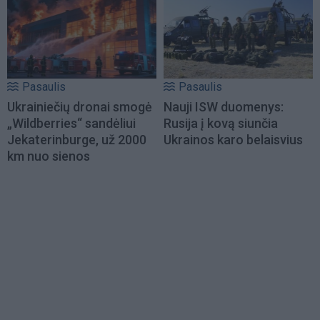
Pasaulis
Pasaulis
Ukrainiečių dronai smogė
Nauji ISW duomenys:
„Wildberries“ sandėliui
Rusija į kovą siunčia
Jekaterinburge, už 2000
Ukrainos karo belaisvius
km nuo sienos