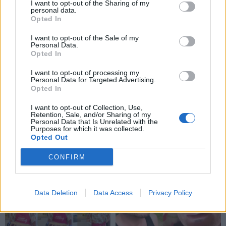
I want to opt-out of the Sharing of my
Williamas Orbitas,
prisipažino, kaip iš tikrųjų
personal data.
pakeitęs Madonnos,
sukūrė savo šiurpinantį
Opted In
„Blur“ ir 1990-ųjų
įvaizdį
I want to opt-out of the Sale of my
popmuzikos skambesį
Personal Data.
Opted In
I want to opt-out of processing my
Personal Data for Targeted Advertising.
Opted In
I want to opt-out of Collection, Use,
Retention, Sale, and/or Sharing of my
Personal Data that Is Unrelated with the
Žmonės
Žmonės
Purposes for which it was collected.
Opted Out
Vaidas Baumila: „Aš
Mirė filmų „Pano
nebijau santykių
labirintas“ ir „Maras“
CONFIRM
nuobodumo"
(2)
žvaigždė
Data Deletion
Data Access
Privacy Policy