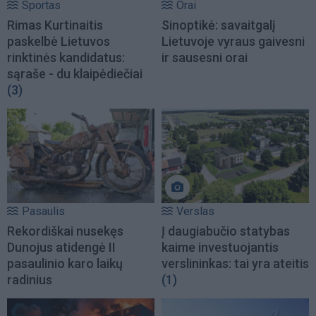
Sportas
Orai
Rimas Kurtinaitis
Sinoptikė: savaitgalį
paskelbė Lietuvos
Lietuvoje vyraus gaivesni
rinktinės kandidatus:
ir sausesni orai
sąraše - du klaipėdiečiai
(3)
Pasaulis
Verslas
Rekordiškai nusekęs
Į daugiabučio statybas
Dunojus atidengė II
kaime investuojantis
pasaulinio karo laikų
verslininkas: tai yra ateitis
radinius
(1)