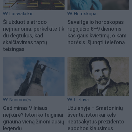
Laisvalaikis
Horoskopai
Ši užduotis atrodo
Savaitgalio horoskopas
neįmanoma: perkelkite tik
rugpjūčio 8–9 dienoms:
du degtukus, kad
kas gaus kvietimą, o kam
skaičiavimas taptų
norėsis išjungti telefoną
teisingas
Nuomonės
Lietuva
Gediminas Vilniaus
Užulėnyje – Smetoninių
neįkūrė? Istoriko teiginiai
šventė: istorikai kels
griauna vieną žinomiausių
neatsakytus prezidento
legendų
epochos klausimus