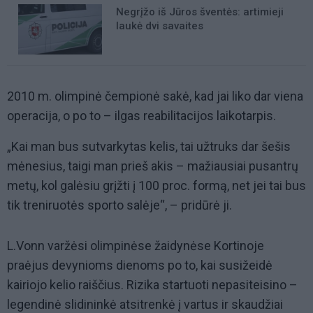
Negrįžo iš Jūros šventės: artimieji
laukė dvi savaites
2010 m. olimpinė čempionė sakė, kad jai liko dar viena
operacija, o po to – ilgas reabilitacijos laikotarpis.
„Kai man bus sutvarkytas kelis, tai užtruks dar šešis
mėnesius, taigi man prieš akis – mažiausiai pusantrų
metų, kol galėsiu grįžti į 100 proc. formą, net jei tai bus
tik treniruotės sporto salėje“, – pridūrė ji.
L.Vonn varžėsi olimpinėse žaidynėse Kortinoje
praėjus devynioms dienoms po to, kai susižeidė
kairiojo kelio raiščius. Rizika startuoti nepasiteisino –
legendinė slidininkė atsitrenkė į vartus ir skaudžiai