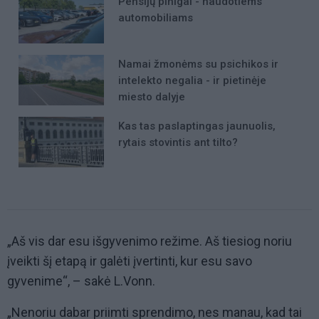
Pensijų pinigai - naudotiems
automobiliams
Namai žmonėms su psichikos ir
intelekto negalia - ir pietinėje
miesto dalyje
Kas tas paslaptingas jaunuolis,
rytais stovintis ant tilto?
„Aš vis dar esu išgyvenimo režime. Aš tiesiog noriu
įveikti šį etapą ir galėti įvertinti, kur esu savo
gyvenime“, – sakė L.Vonn.
„Nenoriu dabar priimti sprendimo, nes manau, kad tai