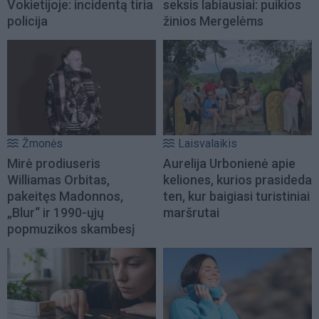
Vokietijoje: incidentą tiria
seksis labiausiai: puikios
policija
žinios Mergelėms
Žmonės
Laisvalaikis
Mirė prodiuseris
Aurelija Urbonienė apie
Williamas Orbitas,
keliones, kurios prasideda
pakeitęs Madonnos,
ten, kur baigiasi turistiniai
„Blur“ ir 1990-ųjų
maršrutai
popmuzikos skambesį