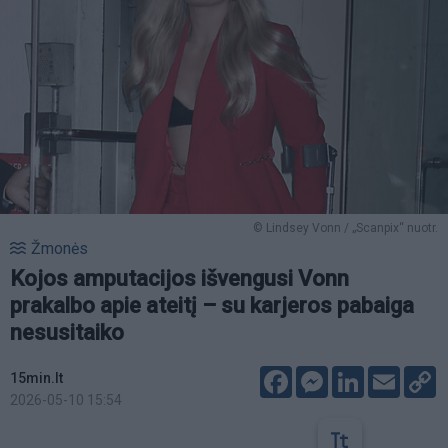
© Lindsey Vonn / „Scanpix“ nuotr.
Žmonės
Kojos amputacijos išvengusi Vonn
prakalbo apie ateitį – su karjeros pabaiga
nesusitaiko
Facebook
Messenger
LinkedIn
Email
C
15min.lt
L
2026-05-10 15:54