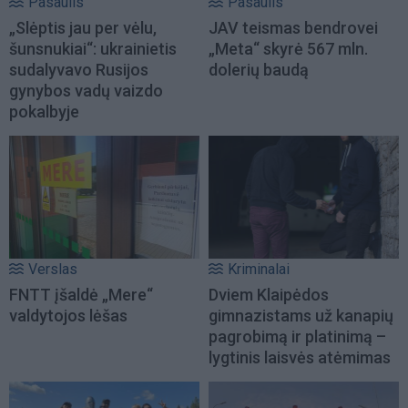
Pasaulis
Pasaulis
„Slėptis jau per vėlu,
JAV teismas bendrovei
šunsnukiai“: ukrainietis
„Meta“ skyrė 567 mln.
sudalyvavo Rusijos
dolerių baudą
gynybos vadų vaizdo
pokalbyje
Verslas
Kriminalai
FNTT įšaldė „Mere“
Dviem Klaipėdos
valdytojos lėšas
gimnazistams už kanapių
pagrobimą ir platinimą –
lygtinis laisvės atėmimas