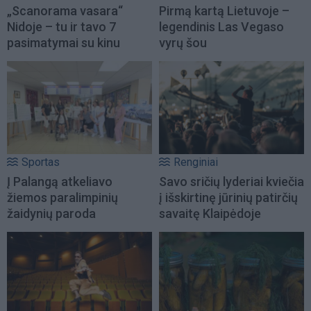
„Scanorama vasara“
Pirmą kartą Lietuvoje –
Nidoje – tu ir tavo 7
legendinis Las Vegaso
pasimatymai su kinu
vyrų šou
Sportas
Renginiai
Į Palangą atkeliavo
Savo sričių lyderiai kviečia
žiemos paralimpinių
į išskirtinę jūrinių patirčių
žaidynių paroda
savaitę Klaipėdoje