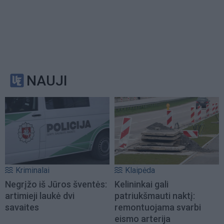
NAUJI
Kriminalai
Klaipėda
Negrįžo iš Jūros šventės:
Kelininkai gali
artimieji laukė dvi
patriukšmauti naktį:
savaites
remontuojama svarbi
eismo arterija