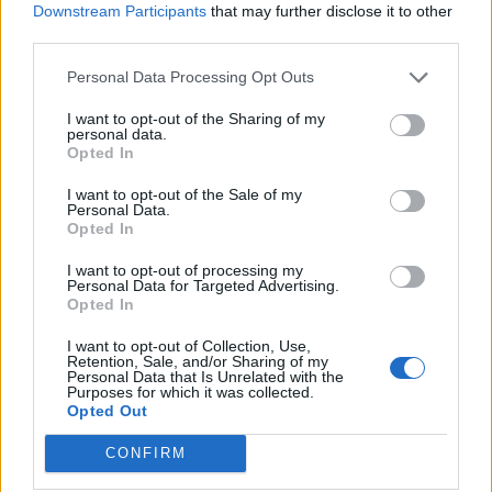
Downstream Participants
that may further disclose it to other
TAIP PAT SKAITYKITE
third parties.
Personal Data Processing Opt Outs
I want to opt-out of the Sharing of my
personal data.
Opted In
I want to opt-out of the Sale of my
Personal Data.
Horoskopai
Horoskopai
Opted In
Rauginti agurkai bus
Trys Zodiako ženklai
I want to opt-out of processing my
traškūs visą žiemą:
netrukus išpildys visas
Personal Data for Targeted Advertising.
Opted In
įdėkite tai į stiklainio
savo svajones, tačiau su
dugną
viena sąlyga
I want to opt-out of Collection, Use,
Retention, Sale, and/or Sharing of my
Personal Data that Is Unrelated with the
Purposes for which it was collected.
Opted Out
CONFIRM