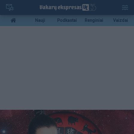
Pereiti
į
pagrindinį
Mobile
Nauji
Podkastai
Renginiai
Vaizdai
turinį
menu
bottom