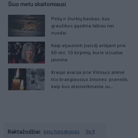
Šiuo metu skaitomiausi
Pelių ir žiurkių baubas: kas
graužikus gąsdina labiau nei
nuodai
Kaip atjauninti įvaizdį artėjant prie
60-ies: 10 kirpimų, kurie vizualiai
jaunina
Kraupi avarija prie Vilniaus atėmė
tris brangiausius žmones: pranešė,
kaip bus atsisveikinama su
mergaite, jos mama ir močiute
Raktažodžiai
kinų horoskopas
Ve.lt