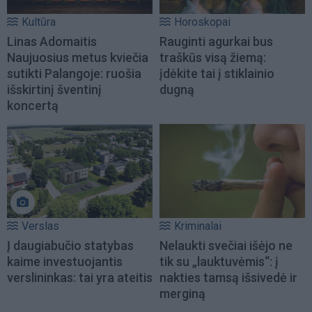
Kultūra
Horoskopai
Linas Adomaitis
Rauginti agurkai bus
Naujuosius metus kviečia
traškūs visą žiemą:
sutikti Palangoje: ruošia
įdėkite tai į stiklainio
išskirtinį šventinį
dugną
koncertą
Verslas
Kriminalai
Į daugiabučio statybas
Nelaukti svečiai išėjo ne
kaime investuojantis
tik su „lauktuvėmis“: į
verslininkas: tai yra ateitis
nakties tamsą išsivedė ir
merginą