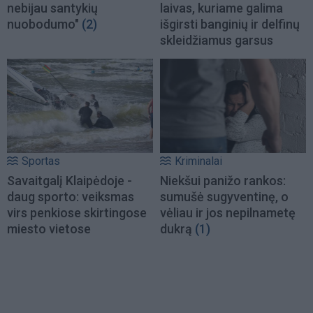
nebijau santykių
laivas, kuriame galima
nuobodumo"
(2)
išgirsti banginių ir delfinų
skleidžiamus garsus
Sportas
Kriminalai
Savaitgalį Klaipėdoje -
Niekšui panižo rankos:
daug sporto: veiksmas
sumušė sugyventinę, o
virs penkiose skirtingose
vėliau ir jos nepilnametę
miesto vietose
dukrą
(1)