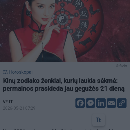
© flickr
Horoskopai
Kinų zodiako ženklai, kurių laukia sėkmė:
permainos prasideda jau gegužės 21 dieną
Facebook
Messenger
LinkedIn
Email
C
VE.LT
L
2026-05-21 07:29