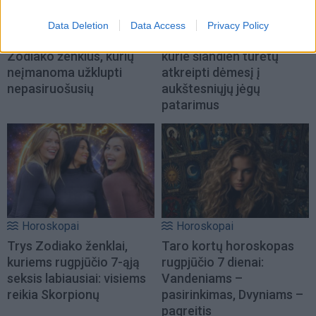
Horoskopai
Horoskopai
Data Deletion
Data Access
Privacy Policy
Astrologė įvardijo
Trys Zodiako ženklai,
Zodiako ženklus, kurių
kurie šiandien turėtų
neįmanoma užklupti
atkreipti dėmesį į
nepasiruošusių
aukštesniųjų jėgų
patarimus
Horoskopai
Horoskopai
Trys Zodiako ženklai,
Taro kortų horoskopas
kuriems rugpjūčio 7-ąją
rugpjūčio 7 dienai:
seksis labiausiai: visiems
Vandeniams –
reikia Skorpionų
pasirinkimas, Dvyniams –
pagreitis