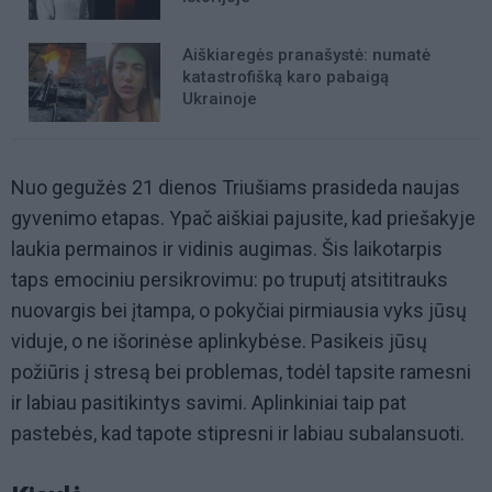
Aiškiaregės pranašystė: numatė
katastrofišką karo pabaigą
Ukrainoje
Nuo gegužės 21 dienos Triušiams prasideda naujas
gyvenimo etapas. Ypač aiškiai pajusite, kad priešakyje
laukia permainos ir vidinis augimas. Šis laikotarpis
taps emociniu persikrovimu: po truputį atsititrauks
nuovargis bei įtampa, o pokyčiai pirmiausia vyks jūsų
viduje, o ne išorinėse aplinkybėse. Pasikeis jūsų
požiūris į stresą bei problemas, todėl tapsite ramesni
ir labiau pasitikintys savimi. Aplinkiniai taip pat
pastebės, kad tapote stipresni ir labiau subalansuoti.