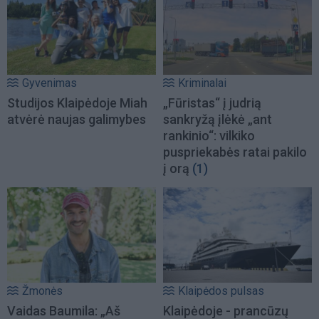
Gyvenimas
Kriminalai
Studijos Klaipėdoje Miah
„Fūristas“ į judrią
atvėrė naujas galimybes
sankryžą įlėkė „ant
rankinio“: vilkiko
puspriekabės ratai pakilo
į orą
(1)
Žmonės
Klaipėdos pulsas
Vaidas Baumila: „Aš
Klaipėdoje - prancūzų