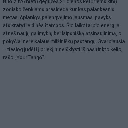
Nuo 2026 metų gegužės 21 dienos keturiems kinų
zodiako ženklams prasideda kur kas palankesnis
metas. Aplankys palengvėjimo jausmas, pavyks
atsikratyti vidinės įtampos. Šio laikotarpio energija
atneš naujų galimybių bei laipsnišką atsinaujinimą, o
pokyčiai nereikalaus milžiniškų pastangų. Svarbiausia
– tiesiog judėti į priekį ir neišklysti iš pasirinkto kelio,
rašo „YourTango“.