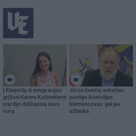
Į Klaipėdą iš emigracijos
Jūros šventę anksčiau
grįžusi Karina Kučinskienė
puošęs Anatolijus
įvardijo didžiausią savo
Klemencovas: gal jau
norą
užtenka