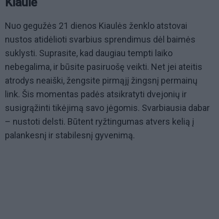
Kiaulė
Nuo gegužės 21 dienos Kiaulės ženklo atstovai
nustos atidėlioti svarbius sprendimus dėl baimės
suklysti. Suprasite, kad daugiau tempti laiko
nebegalima, ir būsite pasiruošę veikti. Net jei ateitis
atrodys neaiški, žengsite pirmąjį žingsnį permainų
link. Šis momentas padės atsikratyti dvejonių ir
susigrąžinti tikėjimą savo jėgomis. Svarbiausia dabar
– nustoti delsti. Būtent ryžtingumas atvers kelią į
palankesnį ir stabilesnį gyvenimą.