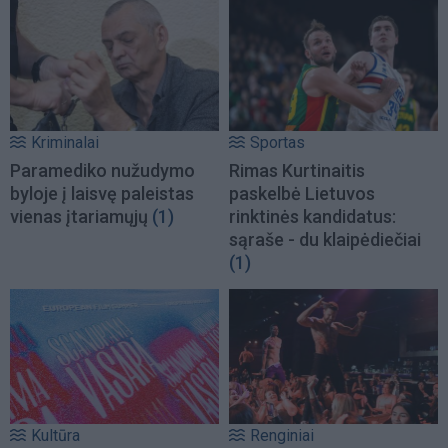
Kriminalai
Sportas
Paramediko nužudymo
Rimas Kurtinaitis
byloje į laisvę paleistas
paskelbė Lietuvos
vienas įtariamųjų
(1)
rinktinės kandidatus:
sąraše - du klaipėdiečiai
(1)
Kultūra
Renginiai