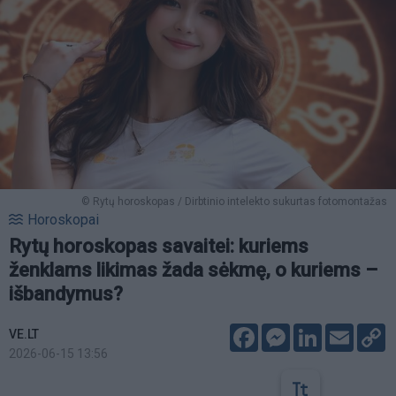
© Rytų horoskopas / Dirbtinio intelekto sukurtas fotomontažas
Horoskopai
Rytų horoskopas savaitei: kuriems
ženklams likimas žada sėkmę, o kuriems –
išbandymus?
Facebook
Messenger
LinkedIn
Email
C
VE.LT
L
2026-06-15 13:56