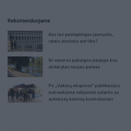
Rekomenduojame
Kas tas paslaptingas jaunuolis,
rytais stovintis ant tilto?
Iki vasaros pabaigos paupyje bus
atidarytas naujas parkas
Po „Vakarų ekspreso“ publikacijos
nutraukiama milijoninė sutartis su
autobusų keleivių kontrolieriais