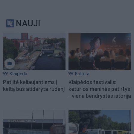
NAUJI
Klaipėda
Kultūra
Patiltė keliaujantiems į
Klaipėdos festivalis:
keltą bus atidaryta rudenį
keturios meninės patirtys
- viena bendrystės istorija