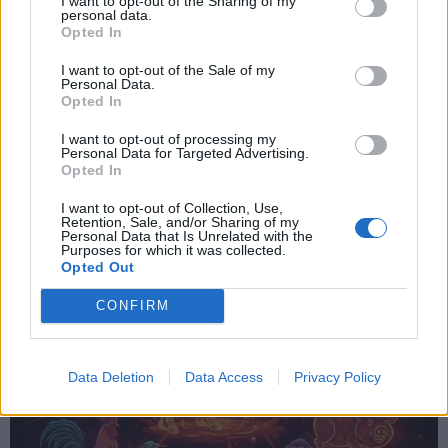
Skirkite daugiau dėmesio savo emocinei higienai ir
I want to opt-out of the Sharing of my
personal data.
santykiams su šeima.
Opted In
I want to opt-out of the Sale of my
Tai puikus metas atgauti jėgas ir pabendrauti su
Personal Data.
artimaisiais.
Opted In
I want to opt-out of processing my
Personal Data for Targeted Advertising.
Opted In
I want to opt-out of Collection, Use,
Retention, Sale, and/or Sharing of my
Personal Data that Is Unrelated with the
Purposes for which it was collected.
Opted Out
CONFIRM
Data Deletion
Data Access
Privacy Policy