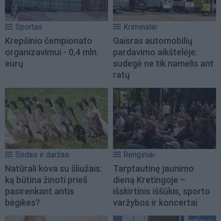
Sportas
Kriminalai
Krepšinio čempionato
Gaisras automobilių
organizavimui - 0,4 mln.
pardavimo aikštelėje:
eurų
sudegė ne tik namelis ant
ratų
Sodas ir daržas
Renginiai
Natūrali kova su šliužais:
Tarptautinę jaunimo
ką būtina žinoti prieš
dieną Kretingoje –
pasirenkant antis
išskirtinis iššūkis, sporto
bėgikes?
varžybos ir koncertai