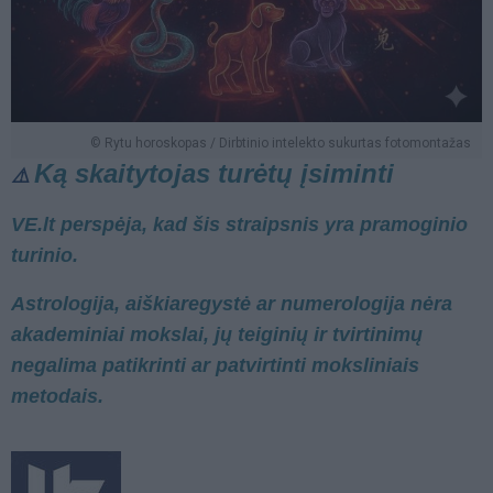
© Rytu horoskopas / Dirbtinio intelekto sukurtas fotomontažas
Ką skaitytojas turėtų įsiminti
⚠️
VE.lt perspėja, kad šis straipsnis yra pramoginio
turinio.
Astrologija, aiškiaregystė ar numerologija nėra
akademiniai mokslai, jų teiginių ir tvirtinimų
negalima patikrinti ar patvirtinti moksliniais
metodais.