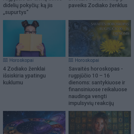
didelių pokyčių: ką jis
paveiks Zodiako ženklus
„supurtys“
Horoskopai
Horoskopai
4 Zodiako ženklai
Savaitės horoskopas -
išsiskiria ypatingu
rugpjūčio 10 – 16
kuklumu
dienoms: santykiuose ir
finansiniuose reikaluose
naudinga vengti
impulsyvių reakcijų