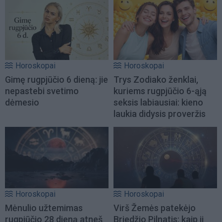
Horoskopai
Horoskopai
Gimę rugpjūčio 6 dieną: jie
Trys Zodiako ženklai,
nepastebi svetimo
kuriems rugpjūčio 6-ąją
dėmesio
seksis labiausiai: kieno
laukia didysis proveržis
Horoskopai
Horoskopai
Mėnulio užtemimas
Virš Žemės patekėjo
rugpjūčio 28 dieną atneš
Briedžio Pilnatis: kaip ji