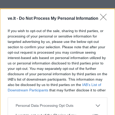
ve.lt -
Do Not Process My Personal Information
If you wish to opt-out of the sale, sharing to third parties, or
processing of your personal or sensitive information for
targeted advertising by us, please use the below opt-out
section to confirm your selection. Please note that after your
opt-out request is processed you may continue seeing
interest-based ads based on personal information utilized by
Asmeniniame gyvenime būkite atidesni partneriui,
us or personal information disclosed to third parties prior to
your opt-out. You may separately opt-out of the further
ieškokite dialogo ir venkite priekaištų.
disclosure of your personal information by third parties on the
IAB’s list of downstream participants. This information may
KIAULĖ (1935, 1947, 1959, 1971,
also be disclosed by us to third parties on the
IAB’s List of
Downstream Participants
that may further disclose it to other
1983, 1995, 2007, 2019)
third parties.
Darbe numatomas ramus laikotarpis.
Personal Data Processing Opt Outs