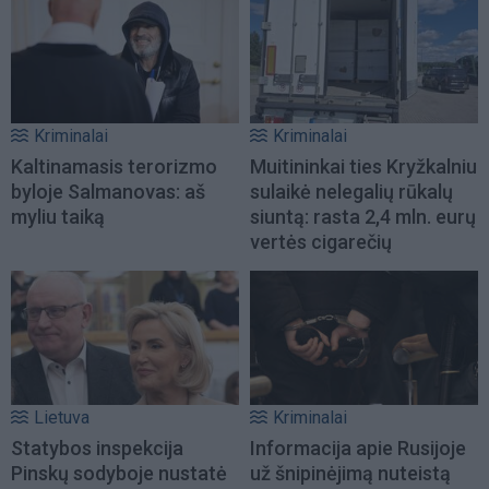
Kriminalai
Kriminalai
Kaltinamasis terorizmo
Muitininkai ties Kryžkalniu
byloje Salmanovas: aš
sulaikė nelegalių rūkalų
myliu taiką
siuntą: rasta 2,4 mln. eurų
vertės cigarečių
Lietuva
Kriminalai
Statybos inspekcija
Informacija apie Rusijoje
Pinskų sodyboje nustatė
už šnipinėjimą nuteistą