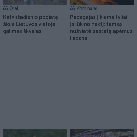
Orai
Kriminalai
Ketvirtadienio popietę
Padegėjas į kiemą tyliai
šioje Lietuvos vietoje
įsliūkino naktį: tamsą
galimas škvalas
nušvietė pastatą apėmusi
liepsna