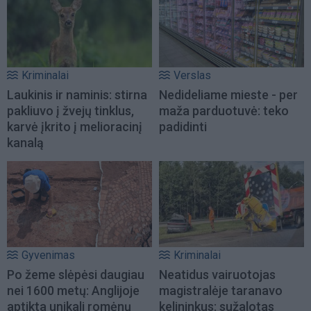
Kriminalai
Verslas
Laukinis ir naminis: stirna
Nedideliame mieste - per
pakliuvo į žvejų tinklus,
maža parduotuvė: teko
karvė įkrito į melioracinį
padidinti
kanalą
Gyvenimas
Kriminalai
Po žeme slėpėsi daugiau
Neatidus vairuotojas
nei 1600 metų: Anglijoje
magistralėje taranavo
aptikta unikali romėnų
kelininkus: sužalotas