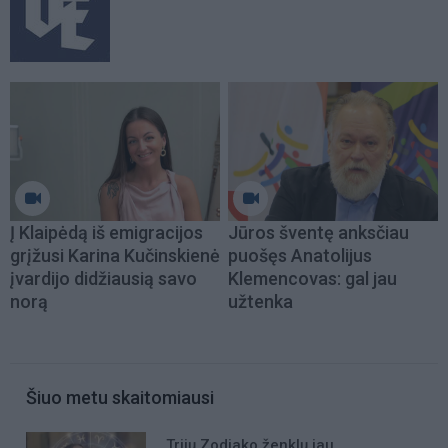
Į Klaipėdą iš emigracijos
Jūros šventę anksčiau
grįžusi Karina Kučinskienė
puošęs Anatolijus
įvardijo didžiausią savo
Klemencovas: gal jau
norą
užtenka
Šiuo metu skaitomiausi
Trijų Zodiako ženklų jau