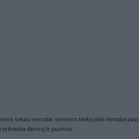
siems sekasi vienodai: vieniems tenka įdėti nemažai past
liai pritraukia dėmesį ir jausmus.