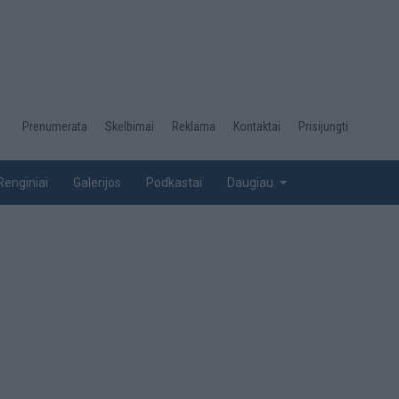
Desktop
Prenumerata
Skelbimai
Reklama
Kontaktai
Prisijungti
menu
top
Renginiai
Galerijos
Podkastai
Daugiau