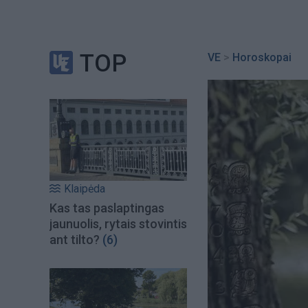
TOP
VE
>
Horoskopai
Klaipėda
Kas tas paslaptingas
jaunuolis, rytais stovintis
ant tilto?
(6)