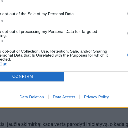
In
o opt-out of the Sale of my Personal Data.
In
to opt-out of processing my Personal Data for Targeted
ing.
In
omiausi
o opt-out of Collection, Use, Retention, Sale, and/or Sharing
ersonal Data that Is Unrelated with the Purposes for which it
lected.
Aiškiaregės pranašystė: numatė katastrofišką karo
Out
pabaigą Ukrainoje
CONFIRM
Taro kortų horoskopas rugpjūčio 6 dienai: Svarstyklė
sėkmė, Jaučiams – greiti sprendimai
Data Deletion
Data Access
Privacy Policy
i jaučia akimirką: kada verta parodyti iniciatyvą, o kada 