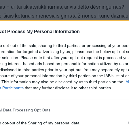
as – ar tai tik atsitiktinumas, ar vis dėlto dėsningumas?
 šiais keturiais mėnesiais gimsta žmonės, kurie dažniau
 lengvu meilės pritraukimu.
Not Process My Personal Information
to opt-out of the sale, sharing to third parties, or processing of your per
formation for targeted advertising by us, please use the below opt-out s
r selection. Please note that after your opt-out request is processed y
žnai atsiduria romantiško dėmesio centre ir retai kada ilga
eing interest-based ads based on personal information utilized by us or
ija sujungia Svarstyklių rafinuotumą ir Skorpiono magne
disclosed to third parties prior to your opt-out. You may separately opt-
ų žavesį ir kartu stiprią trauką.
losure of your personal information by third parties on the IAB’s list of
. This information may also be disclosed by us to third parties on the
IA
Participants
that may further disclose it to other third parties.
l Data Processing Opt Outs
o opt-out of the Sharing of my personal data.