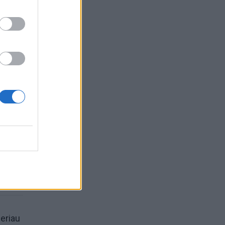
ms –
geriau