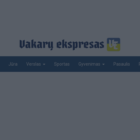
Jūra
Sportas
Pasaulis
Verslas
Gyvenimas