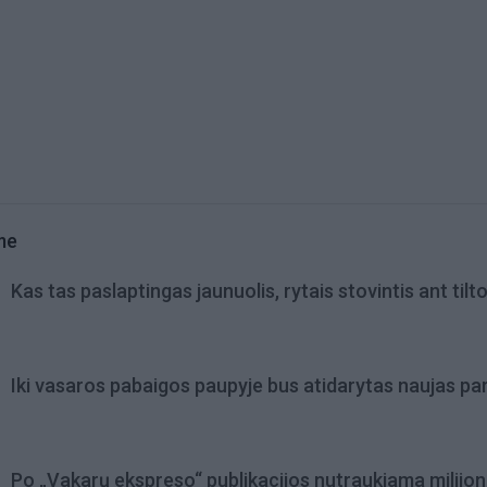
me
Kas tas paslaptingas jaunuolis, rytais stovintis ant tilt
Iki vasaros pabaigos paupyje bus atidarytas naujas pa
Po „Vakarų ekspreso“ publikacijos nutraukiama milijon