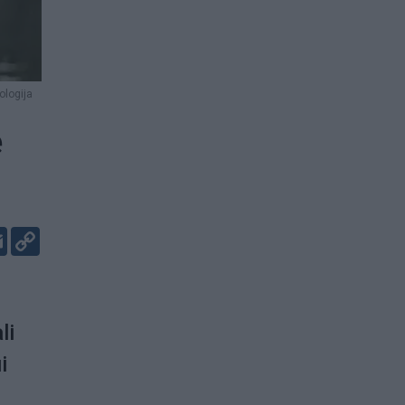
logija
ę
er
kedIn
Email
Copy
Link
li
i