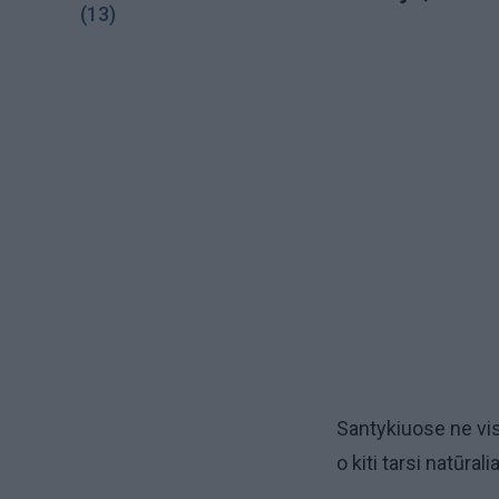
(13)
Santykiuose ne vi
o kiti tarsi natūra