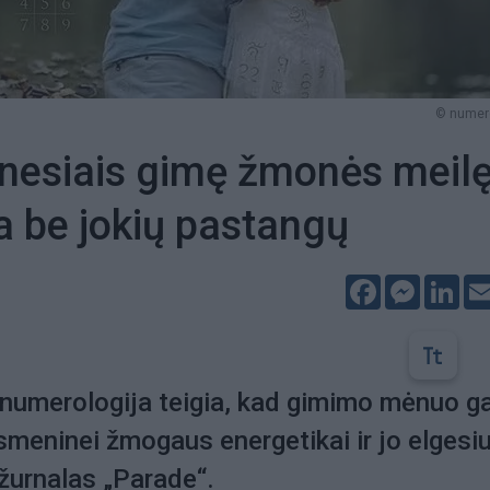
© numero
nesiais gimę žmonės meil
ia be jokių pastangų
Facebook
Messeng
Lin
r numerologija teigia, kad gimimo mėnuo ga
asmeninei žmogaus energetikai ir jo elgesiu
 žurnalas „Parade“.