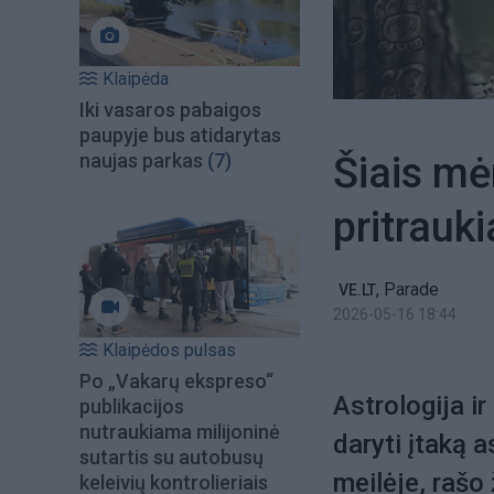
Klaipėda
Iki vasaros pabaigos
paupyje bus atidarytas
Šiais mė
naujas parkas
(7)
pritrauk
,
Parade
VE.LT
2026-05-16 18:44
Klaipėdos pulsas
Po „Vakarų ekspreso“
Astrologija i
publikacijos
nutraukiama milijoninė
daryti įtaką 
sutartis su autobusų
meilėje, rašo
keleivių kontrolieriais