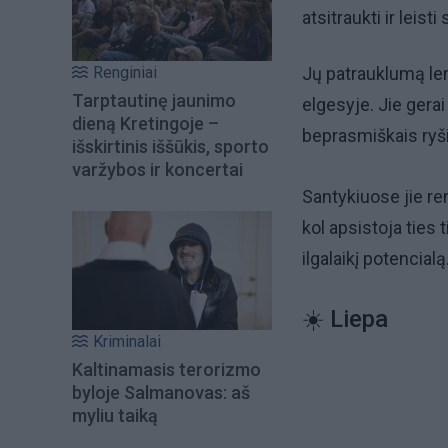
atsitraukti ir leisti
Renginiai
Jų patrauklumą lemi
Tarptautinę jaunimo
elgesyje. Jie gerai
dieną Kretingoje –
beprasmiškais ryš
išskirtinis iššūkis, sporto
varžybos ir koncertai
Santykiuose jie ren
kol apsistoja ties
ilgalaikį potencial
☀️ Liepa
Kriminalai
Kaltinamasis terorizmo
byloje Salmanovas: aš
myliu taiką