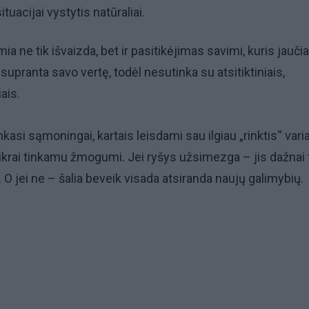
 situacijai vystytis natūraliai.
a ne tik išvaizda, bet ir pasitikėjimas savimi, kuris jauč
 supranta savo vertę, todėl nesutinka su atsitiktiniais,
iais.
kasi sąmoningai, kartais leisdami sau ilgiau „rinktis“ vari
 tikrai tinkamu žmogumi. Jei ryšys užsimezga – jis dažnai 
ą. O jei ne – šalia beveik visada atsiranda naujų galimybių.