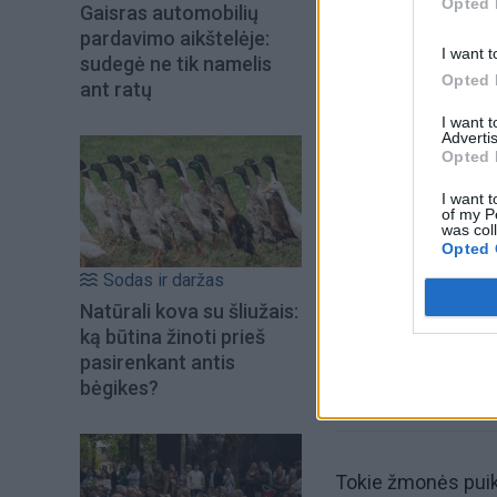
Opted 
Gaisras automobilių
pardavimo aikštelėje:
I want t
sudegė ne tik namelis
Opted 
ant ratų
I want 
Advertis
Opted 
Šiuo metu skait
I want t
of my P
was col
Opted 
Sodas ir daržas
Natūrali kova su šliužais:
ką būtina žinoti prieš
pasirenkant antis
bėgikes?
Tokie žmonės puikia