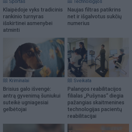
Sportas
Technologijos
Klaipėdoje vyks tradicinis
Naujas filtras patikrins
rankinio turnyras
net ir išgalvotus sukčių
išskirtinei asmenybei
numerius
atminti
Kriminalai
Sveikata
Brisius galo išvengė:
Palangos reabilitacijos
antrą gyvenimą šuniukui
filialas „Pušynas“ diegia
suteikė ugniagesiai
pažangias skaitmenines
gelbėtojai
technologijas pacientų
reabilitacijai