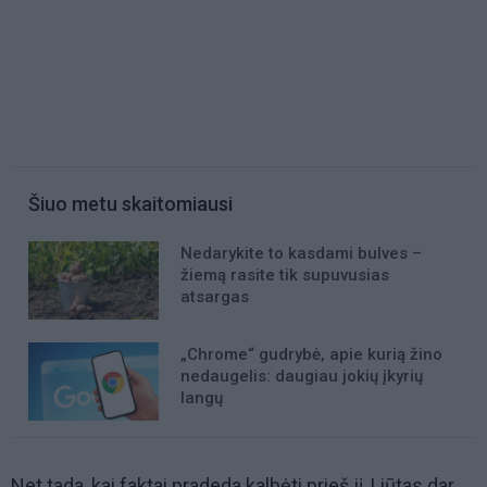
Šiuo metu skaitomiausi
Nedarykite to kasdami bulves –
žiemą rasite tik supuvusias
atsargas
„Chrome“ gudrybė, apie kurią žino
nedaugelis: daugiau jokių įkyrių
langų
Net tada, kai faktai pradeda kalbėti prieš jį, Liūtas dar