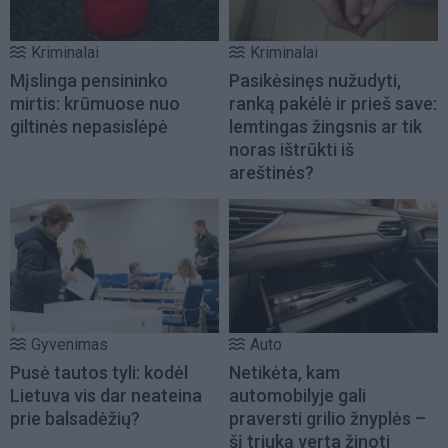
Kriminalai
Kriminalai
Mįslinga pensininko
Pasikėsinęs nužudyti,
mirtis: krūmuose nuo
ranką pakėlė ir prieš save:
giltinės nepasislėpė
lemtingas žingsnis ar tik
noras ištrūkti iš
areštinės?
Gyvenimas
Auto
Pusė tautos tyli: kodėl
Netikėta, kam
Lietuva vis dar neateina
automobilyje gali
prie balsadėžių?
praversti grilio žnyplės –
šį triuką verta žinoti