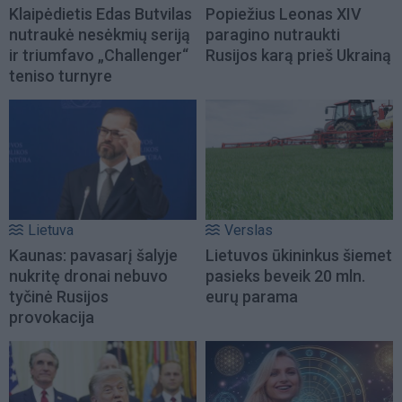
Klaipėdietis Edas Butvilas
Popiežius Leonas XIV
nutraukė nesėkmių seriją
paragino nutraukti
ir triumfavo „Challenger“
Rusijos karą prieš Ukrainą
teniso turnyre
Lietuva
Verslas
Kaunas: pavasarį šalyje
Lietuvos ūkininkus šiemet
nukritę dronai nebuvo
pasieks beveik 20 mln.
tyčinė Rusijos
eurų parama
provokacija