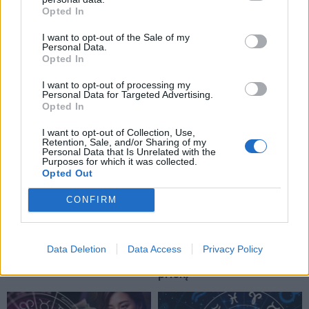
Horoskopai
Horoskopai
Opted In
Rugpjūčio 10 dienos Taro
Šiais mėnesiais gimę
I want to opt-out of the Sale of my
horoskopas: Dvyniams –
žmonės visai pakeliui į
Personal Data.
seni įsitikinimai,
galingą impulsą sėkmės
Opted In
Mergelėms – tikslai
link
I want to opt-out of processing my
Personal Data for Targeted Advertising.
Opted In
I want to opt-out of Collection, Use,
Retention, Sale, and/or Sharing of my
Personal Data that Is Unrelated with the
Purposes for which it was collected.
Opted Out
Horoskopai
Horoskopai
CONFIRM
Trijų Zodiako ženklų
Kinų horoskopas
išvaizda šiandien gali
rugpjūčio 10–16 dienoms:
pasikeisti kardinaliai
Beždžionėms – proveržis,
Data Deletion
Data Access
Privacy Policy
Drakonams – šuolis į
priekį