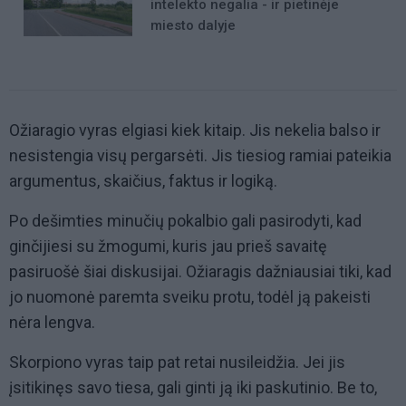
intelekto negalia - ir pietinėje
miesto dalyje
Ožiaragio vyras elgiasi kiek kitaip. Jis nekelia balso ir
nesistengia visų pergarsėti. Jis tiesiog ramiai pateikia
argumentus, skaičius, faktus ir logiką.
Po dešimties minučių pokalbio gali pasirodyti, kad
ginčijiesi su žmogumi, kuris jau prieš savaitę
pasiruošė šiai diskusijai. Ožiaragis dažniausiai tiki, kad
jo nuomonė paremta sveiku protu, todėl ją pakeisti
nėra lengva.
Skorpiono vyras taip pat retai nusileidžia. Jei jis
įsitikinęs savo tiesa, gali ginti ją iki paskutinio. Be to,