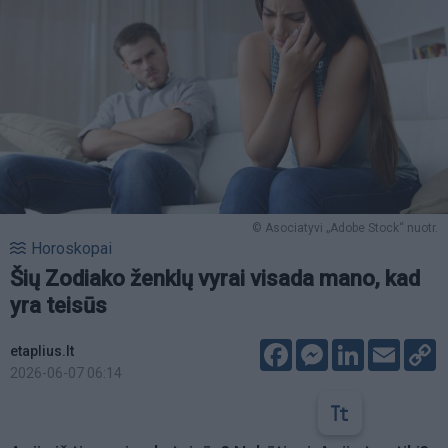
© Asociatyvi „Adobe Stock“ nuotr.
Horoskopai
Šių Zodiako ženklų vyrai visada mano, kad
yra teisūs
Facebook
Messenger
LinkedIn
Email
C
etaplius.lt
L
2026-06-07 06:14