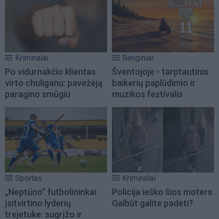
Kriminalai
Renginiai
Po vidurnakčio klientas
Šventojoje - tarptautinis
virto chuliganu: pavežėją
baikerių paplūdimio ir
paragino smūgiu
muzikos festivalis
Sportas
Kriminalai
„Neptūno“ futbolininkai
Policija ieško šios moters.
įsitvirtino lyderių
Galbūt galite padėti?
trejetuke: sugrįžo ir