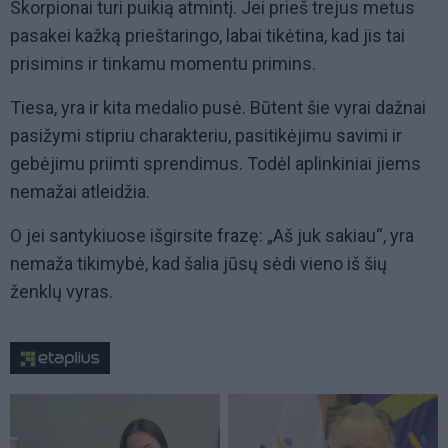
Skorpionai turi puikią atmintį. Jei prieš trejus metus
pasakei kažką prieštaringo, labai tikėtina, kad jis tai
prisimins ir tinkamu momentu primins.
Tiesa, yra ir kita medalio pusė. Būtent šie vyrai dažnai
pasižymi stipriu charakteriu, pasitikėjimu savimi ir
gebėjimu priimti sprendimus. Todėl aplinkiniai jiems
nemažai atleidžia.
O jei santykiuose išgirsite frazę: „Aš juk sakiau“, yra
nemaža tikimybė, kad šalia jūsų sėdi vieno iš šių
ženklų vyras.