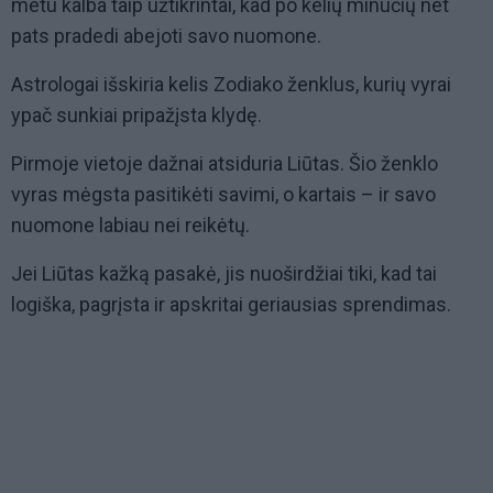
metu kalba taip užtikrintai, kad po kelių minučių net
pats pradedi abejoti savo nuomone.
Astrologai išskiria kelis Zodiako ženklus, kurių vyrai
ypač sunkiai pripažįsta klydę.
Pirmoje vietoje dažnai atsiduria Liūtas. Šio ženklo
vyras mėgsta pasitikėti savimi, o kartais – ir savo
nuomone labiau nei reikėtų.
Jei Liūtas kažką pasakė, jis nuoširdžiai tiki, kad tai
logiška, pagrįsta ir apskritai geriausias sprendimas.