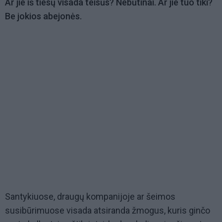
Ar jie iš tiesų visada teisūs? Nebūtinai. Ar jie tuo tiki?
Be jokios abejonės.
Santykiuose, draugų kompanijoje ar šeimos
susibūrimuose visada atsiranda žmogus, kuris ginčo