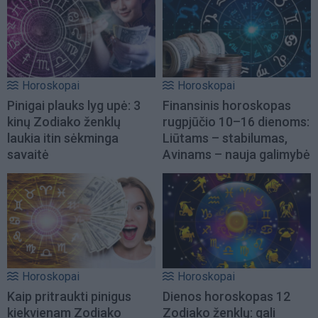
Horoskopai
Horoskopai
Pinigai plauks lyg upė: 3
Finansinis horoskopas
kinų Zodiako ženklų
rugpjūčio 10–16 dienoms:
laukia itin sėkminga
Liūtams – stabilumas,
savaitė
Avinams – nauja galimybė
Horoskopai
Horoskopai
Kaip pritraukti pinigus
Dienos horoskopas 12
kiekvienam Zodiako
Zodiako ženklų: gali