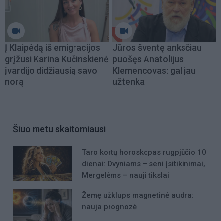
Į Klaipėdą iš emigracijos
Jūros šventę anksčiau
grįžusi Karina Kučinskienė
puošęs Anatolijus
įvardijo didžiausią savo
Klemencovas: gal jau
norą
užtenka
Šiuo metu skaitomiausi
Taro kortų horoskopas rugpjūčio 10
dienai: Dvyniams – seni įsitikinimai,
Mergelėms – nauji tikslai
Žemę užklups magnetinė audra:
nauja prognozė