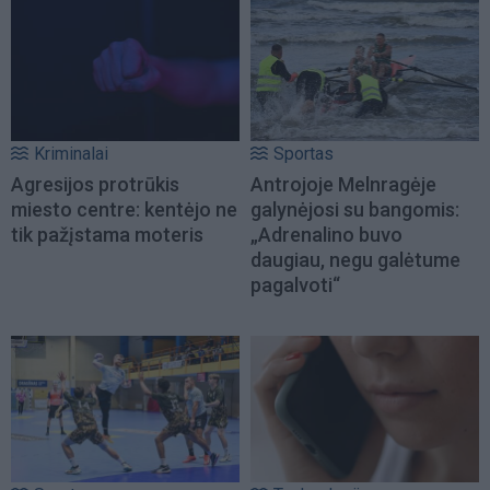
Kriminalai
Sportas
Agresijos protrūkis
Antrojoje Melnragėje
miesto centre: kentėjo ne
galynėjosi su bangomis:
tik pažįstama moteris
„Adrenalino buvo
daugiau, negu galėtume
pagalvoti“