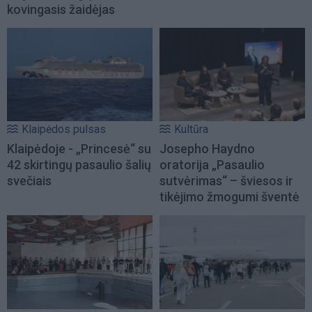
kovingasis žaidėjas
Klaipėdos pulsas
Kultūra
Klaipėdoje - „Princesė“ su
Josepho Haydno
42 skirtingų pasaulio šalių
oratorija „Pasaulio
svečiais
sutvėrimas“ – šviesos ir
tikėjimo žmogumi šventė