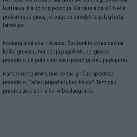
kurį laiką išlaiko orią poziciją. Geriausia dalis? Net ir
pralaimėjęs ginčą jis sugeba atrodyti taip, lyg būtų
laimėjęs.
Nedaug atsilieka ir Avinas. Šio ženklo vyras dažnai
kalba greičiau, nei spėja pagalvoti. Jei ginčas
prasidėjo, jis puls ginti savo poziciją visu pajėgumu.
Kartais net pamirš, nuo ko tas ginčas apskritai
prasidėjo. Tačiau pripažinti, kad klydo? Tam gali
prireikti šiek tiek laiko. Arba daug laiko.