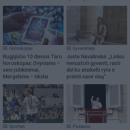
Horoskopai
Gyvenimas
Rugpjūčio 10 dienos Taro
Justė Navalinskė: „Linkiu
horoskopas: Dvyniams –
nenustoti gyventi, rasti
seni įsitikinimai,
dėl ko atsikelti ryte ir
Mergelėms – tikslai
priimti save visą“
Sportas
Pasaulis