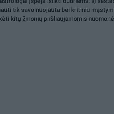
 astrologai įspėja išlikti budriems: šį šešta
iauti tik savo nuojauta bei kritiniu mąstym
ikėti kitų žmonių piršliaujamomis nuomon
.