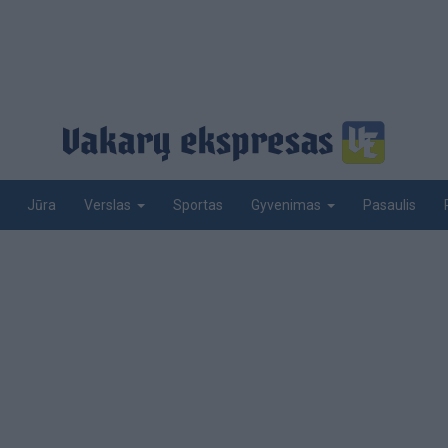
Jūra
Sportas
Pasaulis
Verslas
Gyvenimas