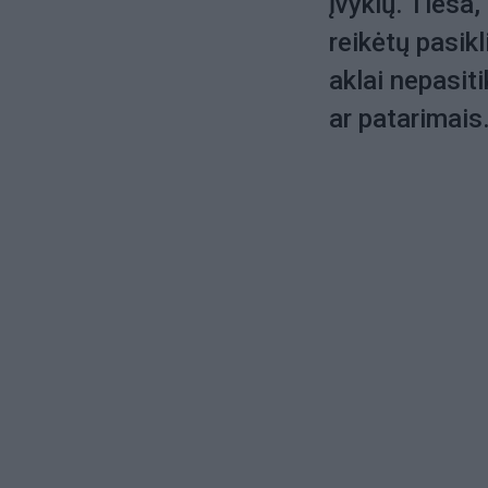
įvykių. Tiesa,
reikėtų pasikl
aklai nepasit
ar patarimais