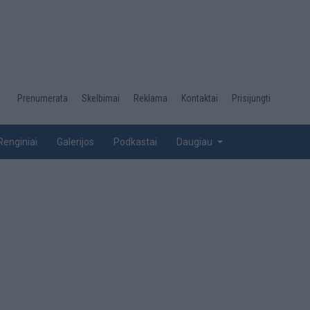
Desktop
Prenumerata
Skelbimai
Reklama
Kontaktai
Prisijungti
menu
top
Renginiai
Galerijos
Podkastai
Daugiau