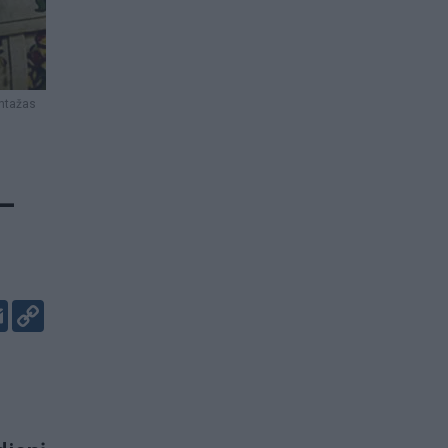
ontažas
 –
er
kedIn
Email
Copy
Link