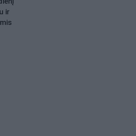
dienį
u ir
ėmis