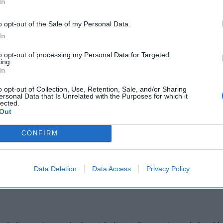
In
o opt-out of the Sale of my Personal Data.
In
to opt-out of processing my Personal Data for Targeted
ing.
In
o opt-out of Collection, Use, Retention, Sale, and/or Sharing
ersonal Data that Is Unrelated with the Purposes for which it
lected.
Out
CONFIRM
omiausi
Data Deletion
Data Access
Privacy Policy
Negrįžo iš Jūros šventės: artimieji laukė dvi savaites