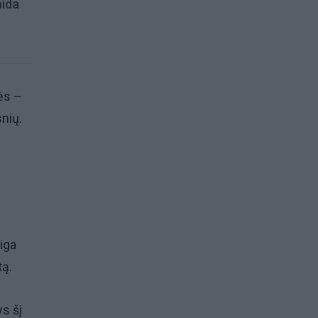
aida
ės –
snių.
iga
tą.
ys šį