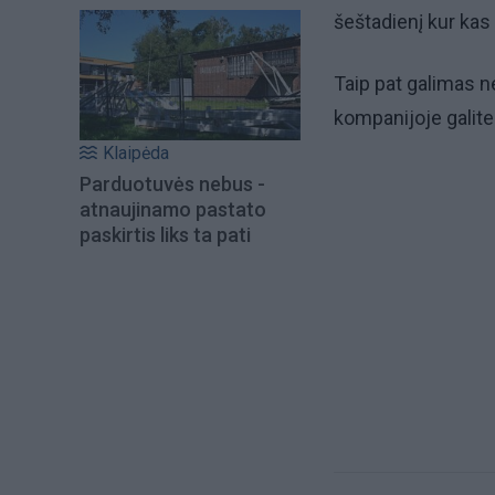
šeštadienį kur ka
Taip pat galimas n
kompanijoje galite 
Klaipėda
Parduotuvės nebus -
atnaujinamo pastato
paskirtis liks ta pati