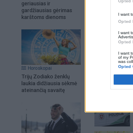
Opted 
geriausias ir
gardžiausias gėrimas
I want t
karštoms dienoms
Opted 
I want 
Advertis
Opted 
I want t
of my P
was col
Opted 
Horoskopai
Trijų Zodiako ženklų
laukia didžiausia sėkmė
ateinančią savaitę
Šiuo metu skait