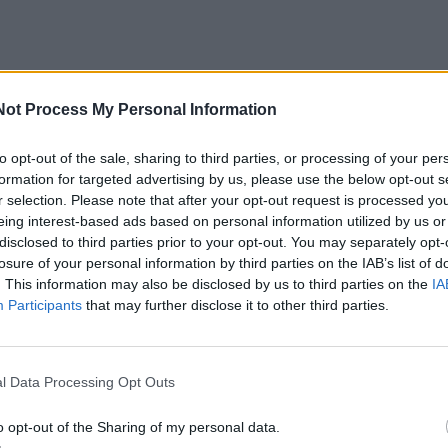
Not Process My Personal Information
„Taurių karalius“.
to opt-out of the sale, sharing to third parties, or processing of your per
statyti Avinus į išminčiaus ar guodėjo vaidmenį, į kurį nuo
formation for targeted advertising by us, please use the below opt-out s
r selection. Please note that after your opt-out request is processed y
ai. Kažkas paprašys patarimo, kažkas norės išsipasakoti, o
eing interest-based ads based on personal information utilized by us or
eškos emocinės paramos.
disclosed to third parties prior to your opt-out. You may separately opt-
losure of your personal information by third parties on the IAB’s list of
. This information may also be disclosed by us to third parties on the
IA
 patys nejausite didelio noro atsidurti svetimų dramų cent
Participants
that may further disclose it to other third parties.
susiklostys būtent taip.
idaryti situacija, kai teks sušvelninti nepatogų momentą
l Data Processing Opt Outs
o opt-out of the Sharing of my personal data.