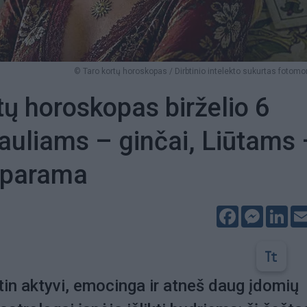
© Taro kortų horoskopas / Dirbtinio intelekto sukurtas fotom
tų horoskopas birželio 6
Šauliams – ginčai, Liūtams
a parama
Facebook
Messeng
Lin
itin aktyvi, emocinga ir atneš daug įdomių