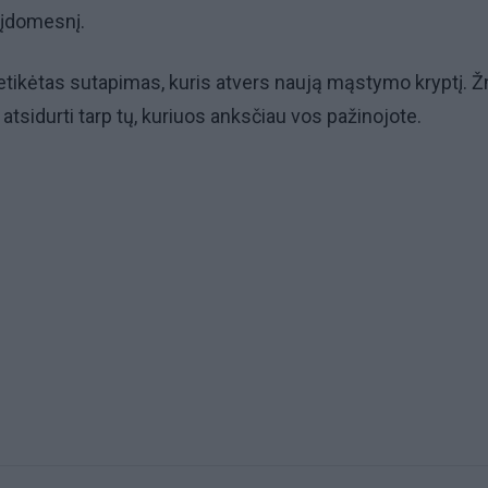
s įdomesnį.
etikėtas sutapimas, kuris atvers naują mąstymo kryptį. 
atsidurti tarp tų, kuriuos anksčiau vos pažinojote.