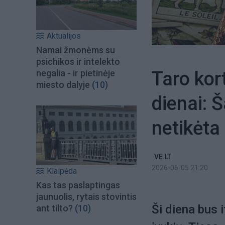
Aktualijos
Namai žmonėms su
psichikos ir intelekto
Taro kor
negalia - ir pietinėje
miesto dalyje
(10)
dienai: 
netikėt
VE.LT
2026-06-05 21:20
Klaipėda
Kas tas paslaptingas
jaunuolis, rytais stovintis
Ši diena bus 
ant tilto?
(10)