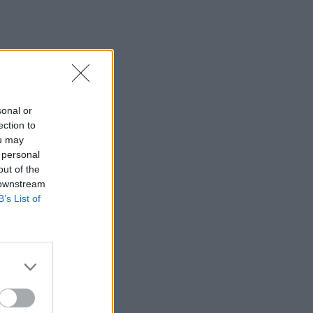
sonal or
lat
ection to
ou may
 personal
out of the
 downstream
B’s List of
re,