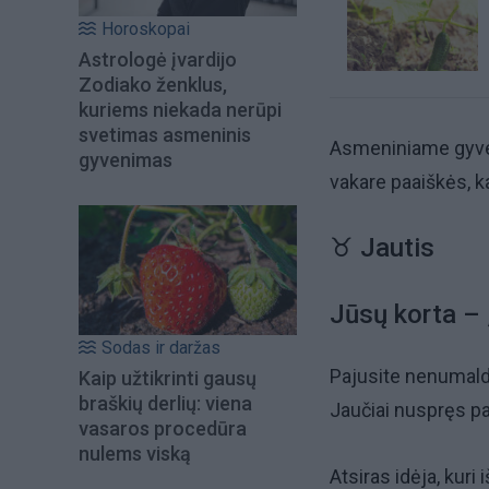
Horoskopai
Astrologė įvardijo
Zodiako ženklus,
kuriems niekada nerūpi
svetimas asmeninis
Asmeniniame gyven
gyvenimas
vakare paaiškės, k
♉ Jautis
Jūsų korta –
Sodas ir daržas
Pajusite nenumaldo
Kaip užtikrinti gausų
braškių derlių: viena
Jaučiai nuspręs pa
vasaros procedūra
nulems viską
Atsiras idėja, kuri