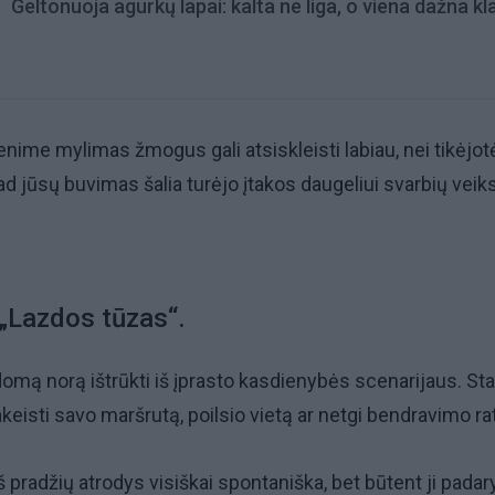
Geltonuoja agurkų lapai: kalta ne liga, o viena dažna kl
ime mylimas žmogus gali atsiskleisti labiau, nei tikėjot
ad jūsų buvimas šalia turėjo įtakos daugeliui svarbių veik
 „Lazdos tūzas“.
mą norą ištrūkti iš įprasto kasdienybės scenarijaus. Sta
keisti savo maršrutą, poilsio vietą ar netgi bendravimo ra
 iš pradžių atrodys visiškai spontaniška, bet būtent ji padar