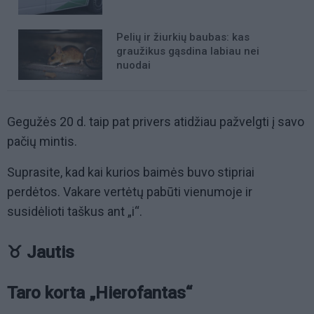
Pelių ir žiurkių baubas: kas
graužikus gąsdina labiau nei
nuodai
Gegužės 20 d. taip pat privers atidžiau pažvelgti į savo
pačių mintis.
Suprasite, kad kai kurios baimės buvo stipriai
perdėtos. Vakare vertėtų pabūti vienumoje ir
susidėlioti taškus ant „i“.
♉ Jautis
Taro korta „Hierofantas“