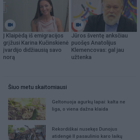
Į Klaipėdą iš emigracijos
Jūros šventę anksčiau
grįžusi Karina Kučinskienė
puošęs Anatolijus
įvardijo didžiausią savo
Klemencovas: gal jau
norą
užtenka
Šiuo metu skaitomiausi
Geltonuoja agurkų lapai: kalta ne
liga, o viena dažna klaida
Rekordiškai nusekęs Dunojus
atidengė II pasaulinio karo laikų