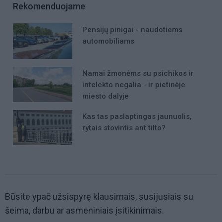
Rekomenduojame
Pensijų pinigai - naudotiems
automobiliams
Namai žmonėms su psichikos ir
intelekto negalia - ir pietinėje
miesto dalyje
Kas tas paslaptingas jaunuolis,
rytais stovintis ant tilto?
Būsite ypač užsispyrę klausimais, susijusiais su
šeima, darbu ar asmeniniais įsitikinimais.