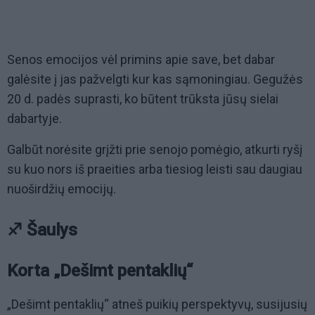
Senos emocijos vėl primins apie save, bet dabar
galėsite į jas pažvelgti kur kas sąmoningiau. Gegužės
20 d. padės suprasti, ko būtent trūksta jūsų sielai
dabartyje.
Galbūt norėsite grįžti prie senojo pomėgio, atkurti ryšį
su kuo nors iš praeities arba tiesiog leisti sau daugiau
nuoširdžių emocijų.
♐ Šaulys
Korta „Dešimt pentaklių“
„Dešimt pentaklių“ atneš puikių perspektyvų, susijusių