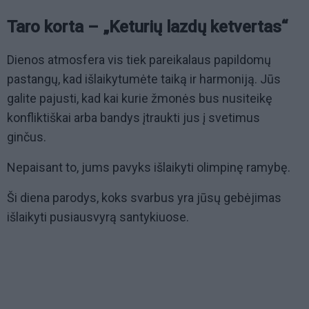
Taro korta – „Keturių lazdų ketvertas“
Dienos atmosfera vis tiek pareikalaus papildomų
pastangų, kad išlaikytumėte taiką ir harmoniją. Jūs
galite pajusti, kad kai kurie žmonės bus nusiteikę
konfliktiškai arba bandys įtraukti jus į svetimus
ginčus.
Nepaisant to, jums pavyks išlaikyti olimpinę ramybę.
Ši diena parodys, koks svarbus yra jūsų gebėjimas
išlaikyti pusiausvyrą santykiuose.