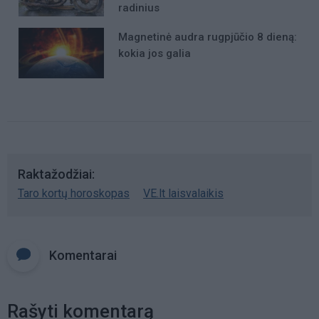
radinius
Magnetinė audra rugpjūčio 8 dieną:
kokia jos galia
Raktažodžiai
Taro kortų horoskopas
VE.lt laisvalaikis
Komentarai
Rašyti komentarą