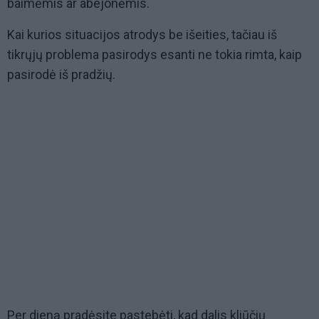
baimėmis ar abejonėmis.
Kai kurios situacijos atrodys be išeities, tačiau iš
tikrųjų problema pasirodys esanti ne tokia rimta, kaip
pasirodė iš pradžių.
Per dieną pradėsite pastebėti, kad dalis kliūčių