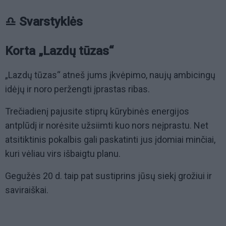
♎ Svarstyklės
Korta „Lazdų tūzas“
„Lazdų tūzas“ atneš jums įkvėpimo, naujų ambicingų
idėjų ir noro peržengti įprastas ribas.
Trečiadienį pajusite stiprų kūrybinės energijos
antplūdį ir norėsite užsiimti kuo nors neįprastu. Net
atsitiktinis pokalbis gali paskatinti jus įdomiai minčiai,
kuri vėliau virs išbaigtu planu.
Gegužės 20 d. taip pat sustiprins jūsų siekį grožiui ir
saviraiškai.