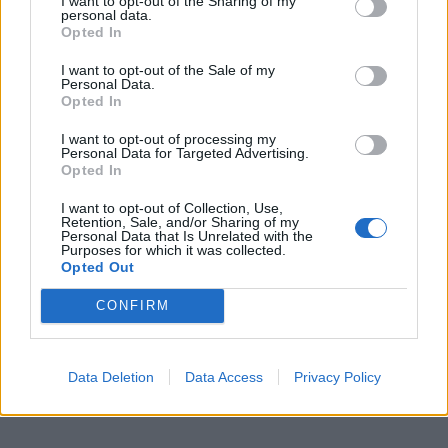
I want to opt-out of the Sharing of my
personal data.
susitarimams ir svarbiems sprendimams,
Opted In
susijusiems su karjera ar finansais.
I want to opt-out of the Sale of my
Personal Data.
Atsiras naujų užduočių, kurios iš pradžių atrodys
Opted In
sudėtingos, tačiau būtent jos padės sustiprinti jūsų
I want to opt-out of processing my
pozicijas ir gauti pelnytą pripažinimą.
Personal Data for Targeted Advertising.
Opted In
I want to opt-out of Collection, Use,
Retention, Sale, and/or Sharing of my
Personal Data that Is Unrelated with the
Purposes for which it was collected.
Opted Out
CONFIRM
Data Deletion
Data Access
Privacy Policy