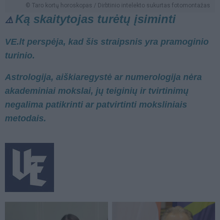
© Taro kortų horoskopas / Dirbtinio intelekto sukurtas fotomontažas
Ką skaitytojas turėtų įsiminti
⚠️
VE.lt perspėja, kad šis straipsnis yra pramoginio
turinio.
Astrologija, aiškiaregystė ar numerologija nėra
akademiniai mokslai, jų teiginių ir tvirtinimų
negalima patikrinti ar patvirtinti moksliniais
metodais.