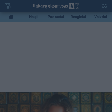
Pereiti
į
pagrindinį
Mobile
Nauji
Podkastai
Renginiai
Vaizdai
turinį
menu
bottom