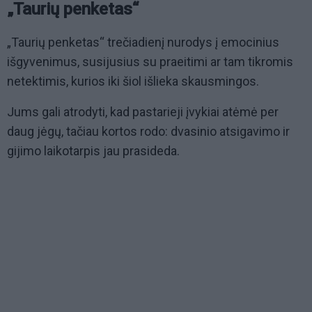
„Taurių penketas“
„Taurių penketas“ trečiadienį nurodys į emocinius
išgyvenimus, susijusius su praeitimi ar tam tikromis
netektimis, kurios iki šiol išlieka skausmingos.
Jums gali atrodyti, kad pastarieji įvykiai atėmė per
daug jėgų, tačiau kortos rodo: dvasinio atsigavimo ir
gijimo laikotarpis jau prasideda.