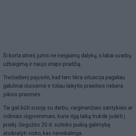
Ši korta atneš jums ne neigiamų dalykų, o labai svarbų
užbaigimą ir naujo etapo pradžią.
Trečiadienį pajusite, kad tam tikra situacija pagaliau
galutinai išsisėmė ir toliau laikytis praeities nebėra
jokios prasmės.
Tai gali būti susiję su darbu, varginančiais santykiais ar
vidiniais išgyvenimais, kurie ilgą laiką trukdė judėti į
priekį. Gegužės 20 d. suteiks puikią galimybę
atsikratyti visko, kas nereikalinga.