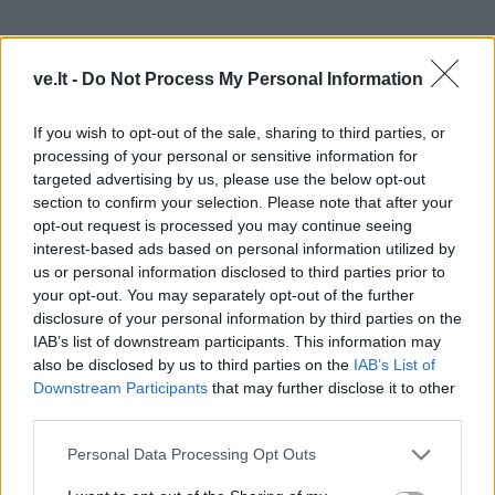
ve.lt -
Do Not Process My Personal Information
If you wish to opt-out of the sale, sharing to third parties, or
processing of your personal or sensitive information for
targeted advertising by us, please use the below opt-out
section to confirm your selection. Please note that after your
opt-out request is processed you may continue seeing
interest-based ads based on personal information utilized by
„Pentaklių riteris“ pabrėš jūsų patikimumą, darbštumą
us or personal information disclosed to third parties prior to
ir rimtą požiūrį į pareigas.
your opt-out. You may separately opt-out of the further
disclosure of your personal information by third parties on the
Būsite ypač susikoncentravę į reikalus, reikalaujančius
IAB’s list of downstream participants. This information may
kantrybės, tikslumo ir atidumo.
also be disclosed by us to third parties on the
IAB’s List of
Downstream Participants
that may further disclose it to other
Aplinkiniai pastebės, kad jumis galima drąsiai
third parties.
pasitikėti, o jūsų žodžiai bus priimami kuo rimčiausiai.
Personal Data Processing Opt Outs
Gegužės 20 d. bus sėkminga diena pažadams,