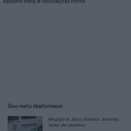
atpažinti melą ar neišsakytas mintis.
Šiuo metu skaitomiausi
Negrįžo iš Jūros šventės: artimieji
laukė dvi savaites