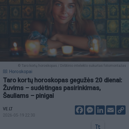
© Taro kortų horoskopas / Dirbtinio intelekto sukurtas fotomontažas
Horoskopai
Taro kortų horoskopas gegužės 20 dienai:
Žuvims – sudėtingas pasirinkimas,
Šauliams – pinigai
Facebook
Messenger
LinkedIn
Email
C
VE.LT
L
2026-05-19 22:30