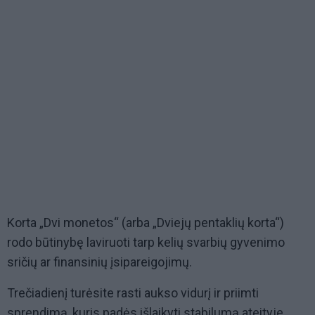
Korta „Dvi monetos“ (arba „Dviejų pentaklių korta“)
rodo būtinybę laviruoti tarp kelių svarbių gyvenimo
sričių ar finansinių įsipareigojimų.
Trečiadienį turėsite rasti aukso vidurį ir priimti
sprendimą, kuris padės išlaikyti stabilumą ateityje.