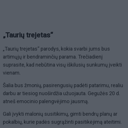
„Taurių trejetas“
„Taurių trejetas“ parodys, kokia svarbi jums bus
artimųjų ir bendraminčių parama. Trečiadienį
suprasite, kad nebūtina visų iškilusių sunkumų įveikti
vienam.
Šalia bus žmonių, pasirengusių padėti patarimu, realiu
darbu ar tiesiog nuoširdžia užuojauta. Gegužės 20 d.
atneš emocinio palengvėjimo jausmą.
Gali įvykti malonių susitikimų, gimti bendrų planų ar
pokalbių, kurie padės sugrąžinti pasitikėjimą ateitimi.