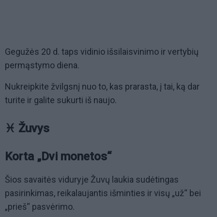
Gegužės 20 d. taps vidinio išsilaisvinimo ir vertybių
permąstymo diena.
Nukreipkite žvilgsnį nuo to, kas prarasta, į tai, ką dar
turite ir galite sukurti iš naujo.
♓ Žuvys
Korta „Dvi monetos“
Šios savaitės viduryje Žuvų laukia sudėtingas
pasirinkimas, reikalaujantis išminties ir visų „už“ bei
„prieš“ pasvėrimo.