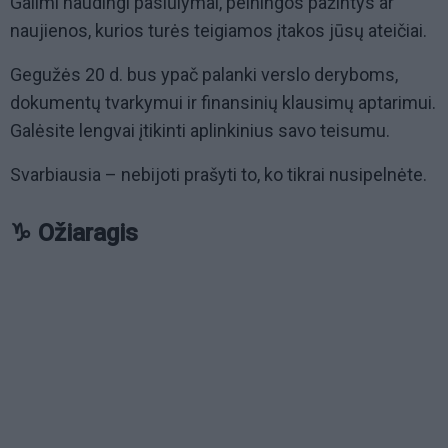
Galimi naudingi pasiūlymai, pelningos pažintys ar
naujienos, kurios turės teigiamos įtakos jūsų ateičiai.
Gegužės 20 d. bus ypač palanki verslo deryboms,
dokumentų tvarkymui ir finansinių klausimų aptarimui.
Galėsite lengvai įtikinti aplinkinius savo teisumu.
Svarbiausia – nebijoti prašyti to, ko tikrai nusipelnėte.
♑ Ožiaragis