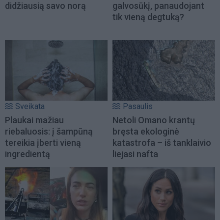
didžiausią savo norą
galvosūkį, panaudojant
tik vieną degtuką?
Sveikata
Pasaulis
Plaukai mažiau
Netoli Omano krantų
riebaluosis: į šampūną
bręsta ekologinė
tereikia įberti vieną
katastrofa – iš tanklaivio
ingredientą
liejasi nafta