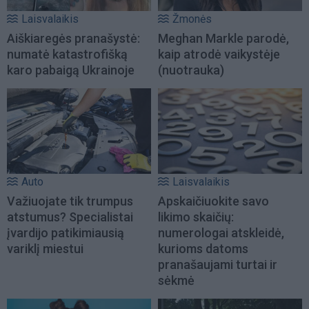
Laisvalaikis
Žmonės
Aiškiaregės pranašystė:
Meghan Markle parodė,
numatė katastrofišką
kaip atrodė vaikystėje
karo pabaigą Ukrainoje
(nuotrauka)
Auto
Laisvalaikis
Važiuojate tik trumpus
Apskaičiuokite savo
atstumus? Specialistai
likimo skaičių:
įvardijo patikimiausią
numerologai atskleidė,
variklį miestui
kurioms datoms
pranašaujami turtai ir
sėkmė