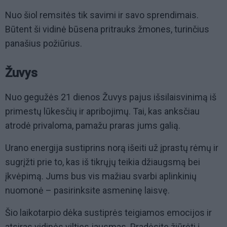
Nuo šiol remsitės tik savimi ir savo sprendimais.
Būtent ši vidinė būsena pritrauks žmones, turinčius
panašius požiūrius.
Žuvys
Nuo gegužės 21 dienos Žuvys pajus išsilaisvinimą iš
primestų lūkesčių ir apribojimų. Tai, kas anksčiau
atrodė privaloma, pamažu praras jums galią.
Urano energija sustiprins norą išeiti už įprastų rėmų ir
sugrįžti prie to, kas iš tikrųjų teikia džiaugsmą bei
įkvėpimą. Jums bus vis mažiau svarbi aplinkinių
nuomonė – pasirinksite asmeninę laisvę.
Šio laikotarpio dėka sustiprės teigiamos emocijos ir
atsiras vidinės vilties jausmas. Pradėsite žiūrėti į