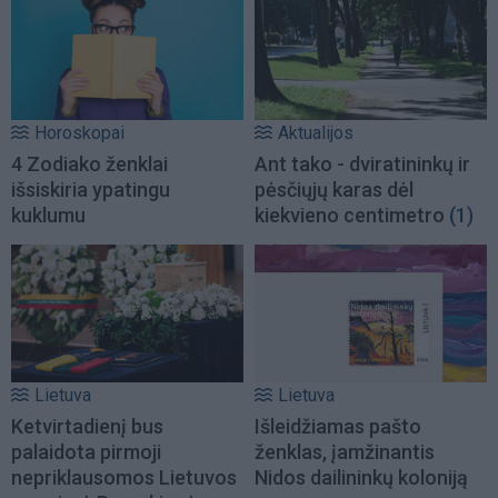
Horoskopai
Aktualijos
4 Zodiako ženklai
Ant tako - dviratininkų ir
išsiskiria ypatingu
pėsčiųjų karas dėl
kuklumu
kiekvieno centimetro
(1)
Lietuva
Lietuva
Ketvirtadienį bus
Išleidžiamas pašto
palaidota pirmoji
ženklas, įamžinantis
nepriklausomos Lietuvos
Nidos dailininkų koloniją