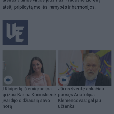
ateitį, pripildytą meilės, ramybės ir harmonijos.
Į Klaipėdą iš emigracijos
Jūros šventę anksčiau
grįžusi Karina Kučinskienė
puošęs Anatolijus
įvardijo didžiausią savo
Klemencovas: gal jau
norą
užtenka