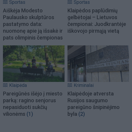
Sportas
Sportas
Aiškėja Modesto
Klaipėdos paplūdimių
Paulausko skulptūros
gelbėtojai – Lietuvos
pastatymo data:
čempionai: Juodkrantėje
nuomonę apie ją išsakė ir
iškovojo pirmąją vietą
pats olimpinis čempionas
Klaipėda
Kriminalai
Pareigūnės išėjo į miesto
Klaipėdoje atversta
parką: ragino senjorus
Rusijos saugumo
nepasiduoti sukčių
pareigūno šnipinėjimo
vilionėms
(1)
byla
(2)