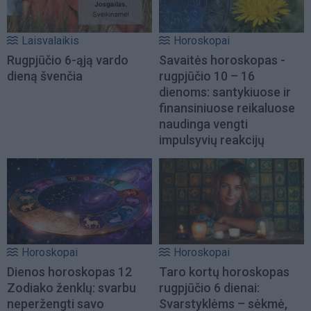
Laisvalaikis
Horoskopai
Rugpjūčio 6-ąją vardo
Savaitės horoskopas -
dieną švenčia
rugpjūčio 10 – 16
dienoms: santykiuose ir
finansiniuose reikaluose
naudinga vengti
impulsyvių reakcijų
Horoskopai
Horoskopai
Dienos horoskopas 12
Taro kortų horoskopas
Zodiako ženklų: svarbu
rugpjūčio 6 dienai:
neperžengti savo
Svarstyklėms – sėkmė,