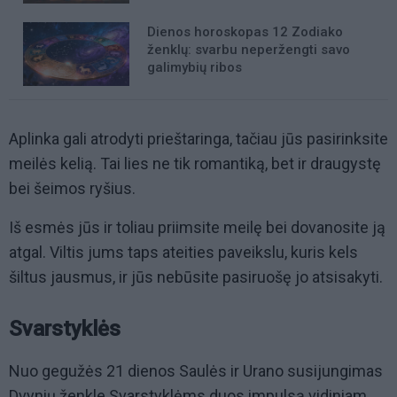
Dienos horoskopas 12 Zodiako
ženklų: svarbu neperžengti savo
galimybių ribos
Aplinka gali atrodyti prieštaringa, tačiau jūs pasirinksite
meilės kelią. Tai lies ne tik romantiką, bet ir draugystę
bei šeimos ryšius.
Iš esmės jūs ir toliau priimsite meilę bei dovanosite ją
atgal. Viltis jums taps ateities paveikslu, kuris kels
šiltus jausmus, ir jūs nebūsite pasiruošę jo atsisakyti.
Svarstyklės
Nuo gegužės 21 dienos Saulės ir Urano susijungimas
Dvynių ženkle Svarstyklėms duos impulsą vidiniam