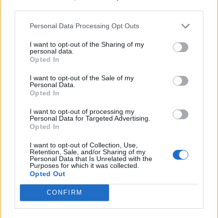
third parties.
Personal Data Processing Opt Outs
TAIP PAT SKAITYKITE
I want to opt-out of the Sharing of my
personal data.
Opted In
I want to opt-out of the Sale of my
Personal Data.
Opted In
I want to opt-out of processing my
Personal Data for Targeted Advertising.
Horoskopai
Horoskopai
Opted In
4 Zodiako ženklai
Savaitės horoskopas -
išsiskiria ypatingu
rugpjūčio 10 – 16
I want to opt-out of Collection, Use,
Retention, Sale, and/or Sharing of my
kuklumu
dienoms: santykiuose ir
Personal Data that Is Unrelated with the
Purposes for which it was collected.
finansiniuose reikaluose
Opted Out
naudinga vengti
impulsyvių reakcijų
CONFIRM