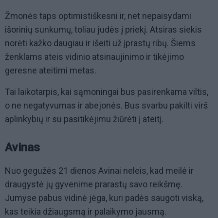
Žmonės taps optimistiškesni ir, net nepaisydami
išorinių sunkumų, toliau judės į priekį. Atsiras siekis
norėti kažko daugiau ir išeiti už įprastų ribų. Šiems
ženklams ateis vidinio atsinaujinimo ir tikėjimo
geresne ateitimi metas.
Tai laikotarpis, kai sąmoningai bus pasirenkama viltis,
o ne negatyvumas ir abejonės. Bus svarbu pakilti virš
aplinkybių ir su pasitikėjimu žiūrėti į ateitį.
Avinas
Nuo gegužės 21 dienos Avinai neleis, kad meilė ir
draugystė jų gyvenime prarastų savo reikšmę.
Jumyse pabus vidinė jėga, kuri padės saugoti viską,
kas teikia džiaugsmą ir palaikymo jausmą.