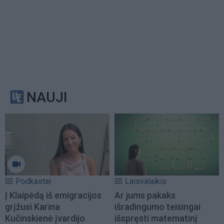
NAUJI
Podkastai
Laisvalaikis
Į Klaipėdą iš emigracijos
Ar jums pakaks
grįžusi Karina
išradingumo teisingai
Kučinskienė įvardijo
išspręsti matematinį