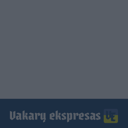
Load
More