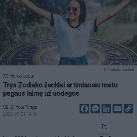
© Zodiako ženklai
Horoskopai
Trys Zodiako ženklai artimiausiu metu
pagaus laimę už uodegos
Facebook
Messenger
LinkedIn
Email
C
,
YourTango
VE.LT
L
2026-05-21 14:36