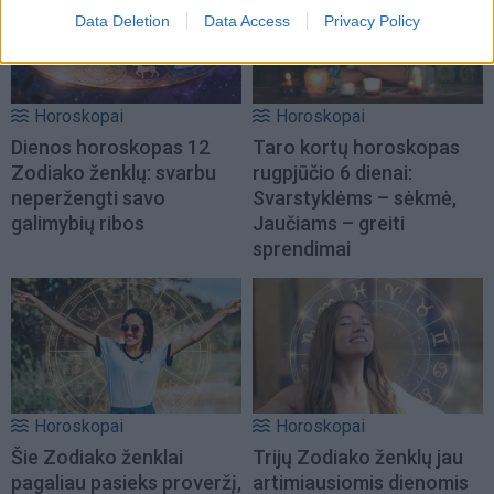
Data Deletion
Data Access
Privacy Policy
Horoskopai
Horoskopai
Dienos horoskopas 12
Taro kortų horoskopas
Zodiako ženklų: svarbu
rugpjūčio 6 dienai:
neperžengti savo
Svarstyklėms – sėkmė,
galimybių ribos
Jaučiams – greiti
sprendimai
Horoskopai
Horoskopai
Šie Zodiako ženklai
Trijų Zodiako ženklų jau
pagaliau pasieks proveržį,
artimiausiomis dienomis