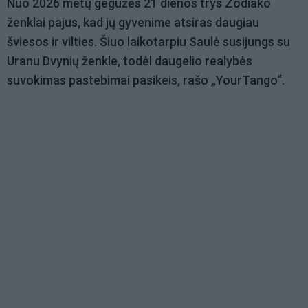
Nuo 2026 metų gegužės 21 dienos trys Zodiako
ženklai pajus, kad jų gyvenime atsiras daugiau
šviesos ir vilties. Šiuo laikotarpiu Saulė susijungs su
Uranu Dvynių ženkle, todėl daugelio realybės
suvokimas pastebimai pasikeis, rašo „YourTango“.