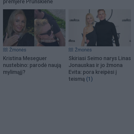
premjerė Prunskienė
Žmonės
Žmonės
Kristina Meseguer
Skiriasi Seimo narys Linas
nustebino: parodė naują
Jonauskas ir jo žmona
mylimąjį?
Evita: pora kreipėsi į
teismą
(1)