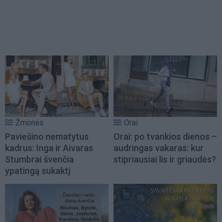
Žmonės
Orai
Paviešino nematytus
Orai: po tvankios dienos –
kadrus: Inga ir Aivaras
audringas vakaras: kur
Stumbrai švenčia
stipriausiai lis ir griaudės?
ypatingą sukaktį