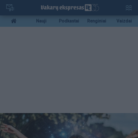
Pereiti
į
pagrindinį
Mobile
Nauji
Podkastai
Renginiai
Vaizdai
turinį
menu
bottom