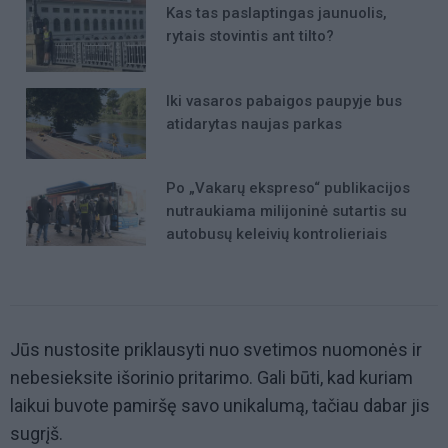
Kas tas paslaptingas jaunuolis,
rytais stovintis ant tilto?
Iki vasaros pabaigos paupyje bus
atidarytas naujas parkas
Po „Vakarų ekspreso“ publikacijos
nutraukiama milijoninė sutartis su
autobusų keleivių kontrolieriais
Jūs nustosite priklausyti nuo svetimos nuomonės ir
nebesieksite išorinio pritarimo. Gali būti, kad kuriam
laikui buvote pamiršę savo unikalumą, tačiau dabar jis
sugrįš.