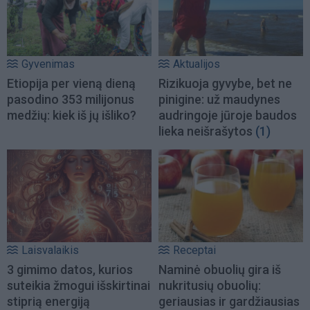
Gyvenimas
Aktualijos
Etiopija per vieną dieną
Rizikuoja gyvybe, bet ne
pasodino 353 milijonus
pinigine: už maudynes
medžių: kiek iš jų išliko?
audringoje jūroje baudos
lieka neišrašytos
(1)
Laisvalaikis
Receptai
3 gimimo datos, kurios
Naminė obuolių gira iš
suteikia žmogui išskirtinai
nukritusių obuolių:
stiprią energiją
geriausias ir gardžiausias