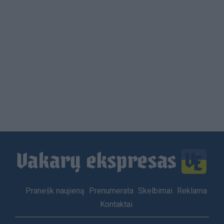
Load
More
Footer
Pranešk naujieną
Prenumerata
Skelbimai
Reklama
menu
Kontaktai