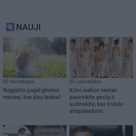
NAUJI
Horoskopai
Laisvalaikis
Rugpjūtis pagal gimimo
Kūno kalbos testas:
mėnesį: kas jūsų laukia?
pasirinkite gestą ir
sužinokite, kas trukdo
atsipalaiduoti