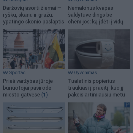
Daržovių asorti žiemai —
Nemalonus kvapas
ryšku, skanu ir gražu:
šaldytuve dings be
ypatingo skonio paslaptis
chemijos: ką įdėti į vidų
Sportas
Gyvenimas
Prieš varžybas jūroje
Tualetinis popierius
buriuotojai pasirodė
traukiasi į praeitį: kuo jį
miesto gatvėse
(1)
pakeis artimiausiu metu