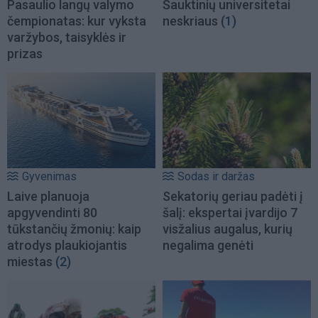
Pasaulio langų valymo
Šauktinių universitetai
čempionatas: kur vyksta
neskriaus
(1)
varžybos, taisyklės ir
prizas
Gyvenimas
Sodas ir daržas
Laive planuoja
Sekatorių geriau padėti į
apgyvendinti 80
šalį: ekspertai įvardijo 7
tūkstančių žmonių: kaip
visžalius augalus, kurių
atrodys plaukiojantis
negalima genėti
miestas
(2)