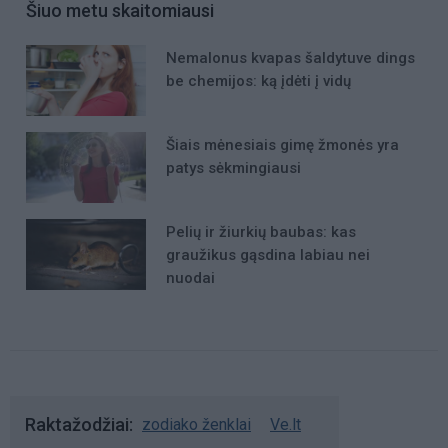
Šiuo metu skaitomiausi
Nemalonus kvapas šaldytuve dings
be chemijos: ką įdėti į vidų
Šiais mėnesiais gimę žmonės yra
patys sėkmingiausi
Pelių ir žiurkių baubas: kas
graužikus gąsdina labiau nei
nuodai
Raktažodžiai
zodiako ženklai
Ve.lt