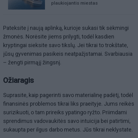
plaukiojantis miestas
Pateksite į naują aplinką, kurioje sukasi tik sėkmingi
žmonės. Norėsite jiems prilygti, todėl kasdien
kryptingai sieksite savo tikslų. Jei tikrai to trokštate,
jūsų gyvenimas pasikeis neatpažįstamai. Svarbiausia
– žengti pirmąjį žingsnį.
Ožiaragis
Suprasite, kaip pagerinti savo materialinę padėtį, todėl
finansinės problemos tikrai liks praeityje. Jums reikės
surizikuoti, o tam prireiks ypatingo ryžto. Priimdami
sprendimus vadovaukitės savo intuicija bei patirtimi,
sukaupta per ilgus darbo metus. Jūs tikrai neklystate.