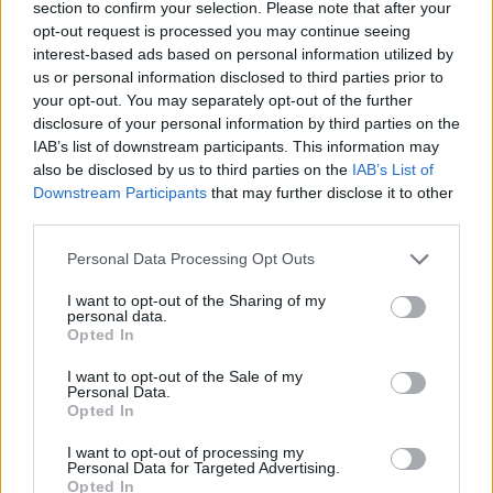
Horoskopai
Horoskopai
section to confirm your selection. Please note that after your
opt-out request is processed you may continue seeing
Kuriam Zodiako ženklui
Dienos horoskopas 12
interest-based ads based on personal information utilized by
skubiai reikia šuns?
Zodiako ženklų: Marsas
us or personal information disclosed to third parties prior to
gali sustiprinti
your opt-out. You may separately opt-out of the further
nekantrumą, ginčus ir
disclosure of your personal information by third parties on the
skubėjimą
IAB’s list of downstream participants. This information may
also be disclosed by us to third parties on the
IAB’s List of
Downstream Participants
that may further disclose it to other
third parties.
Personal Data Processing Opt Outs
I want to opt-out of the Sharing of my
personal data.
Horoskopai
Horoskopai
Opted In
Šiais mėnesiais gimę
Trijų Zodiako ženklų
I want to opt-out of the Sale of my
žmonės yra patys
netrukus laukia didžiausia
Personal Data.
sėkmingiausi
sėkmė
Opted In
I want to opt-out of processing my
Personal Data for Targeted Advertising.
Opted In