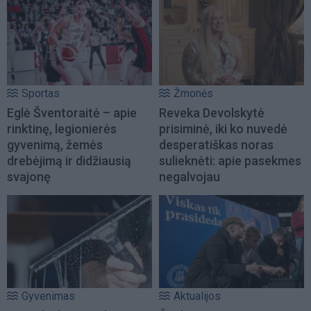
Sportas
Žmonės
Eglė Šventoraitė – apie
Reveka Devolskytė
rinktinę, legionierės
prisiminė, iki ko nuvedė
gyvenimą, žemės
desperatiškas noras
drebėjimą ir didžiausią
sulieknėti: apie pasekmes
svajonę
negalvojau
Gyvenimas
Aktualijos