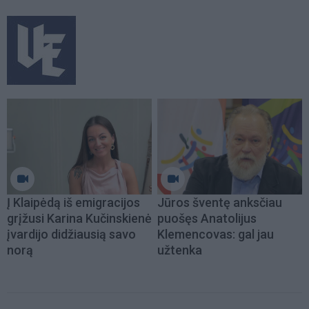
Į Klaipėdą iš emigracijos
Jūros šventę anksčiau
grįžusi Karina Kučinskienė
puošęs Anatolijus
įvardijo didžiausią savo
Klemencovas: gal jau
norą
užtenka