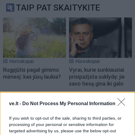
TAIP PAT SKAITYKITE
Horoskopai
Horoskopai
Rugpjūtis pagal gimimo
Vyrai, kurie sunkiausiai
mėnesį: kas jūsų laukia?
prisipažįsta suklydę: jie
savo tiesą gina iki galo
ve.lt -
Do Not Process My Personal Information
If you wish to opt-out of the sale, sharing to third parties, or
processing of your personal or sensitive information for
targeted advertising by us, please use the below opt-out