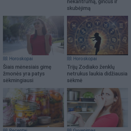
nekantrumą, ginčus ir
skubėjimą
Horoskopai
Horoskopai
Šiais mėnesiais gimę
Trijų Zodiako ženklų
žmonės yra patys
netrukus laukia didžiausia
sėkmingiausi
sėkmė
Receptai
Gyvenimas