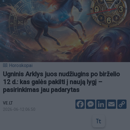
Horoskopai
Ugninis Arklys juos nudžiugins po birželio
12 d.: kas galės pakilti į naują lygį –
pasirinkimas jau padarytas
Facebook
Messenger
LinkedIn
Email
C
VE.LT
L
2026-06-12 06:50