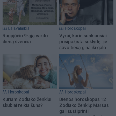
Laisvalaikis
Horoskopai
Rugpjūčio 9-ąją vardo
Vyrai, kurie sunkiausiai
dieną švenčia
prisipažįsta suklydę: jie
savo tiesą gina iki galo
Horoskopai
Horoskopai
Kuriam Zodiako ženklui
Dienos horoskopas 12
skubiai reikia šuns?
Zodiako ženklų: Marsas
gali sustiprinti