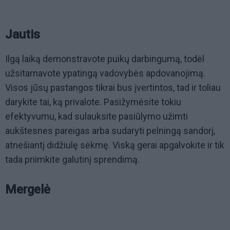
Jautis
Ilgą laiką demonstravote puikų darbingumą, todėl
užsitarnavote ypatingą vadovybės apdovanojimą.
Visos jūsų pastangos tikrai bus įvertintos, tad ir toliau
darykite tai, ką privalote. Pasižymėsite tokiu
efektyvumu, kad sulauksite pasiūlymo užimti
aukštesnes pareigas arba sudaryti pelningą sandorį,
atnešiantį didžiulę sėkmę. Viską gerai apgalvokite ir tik
tada priimkite galutinį sprendimą.
Mergelė