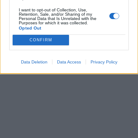
I want to opt-out of Collection, Use,
Retention, Sale, and/or Sharing of my
Personal Data that Is Unrelated with the
Purposes for which it was collected.
Opted Out
Horoskopai
Horoskopai
Trijų Zodiako ženklų
Astrologė įvardijo
CONFIRM
laukia didžiausia sėkmė
Zodiako ženklus, kuriems
ateinančią savaitę
niekada nerūpi svetimas
asmeninis gyvenimas
Data Deletion
Data Access
Privacy Policy