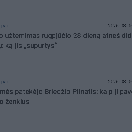
opai
2026-08-06
o užtemimas rugpjūčio 28 dieną atneš did
: ką jis „supurtys“
opai
2026-08-06
mės patekėjo Briedžio Pilnatis: kaip ji pav
o ženklus