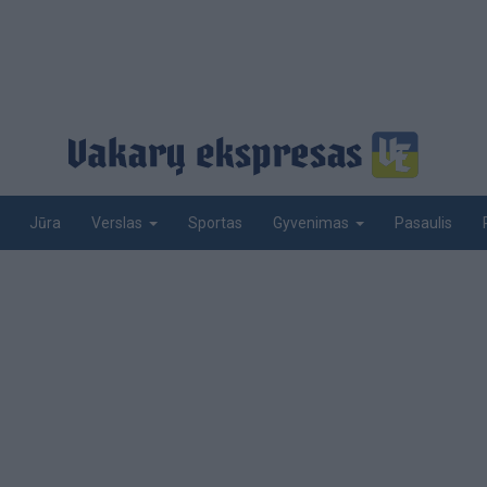
Jūra
Sportas
Pasaulis
Verslas
Gyvenimas