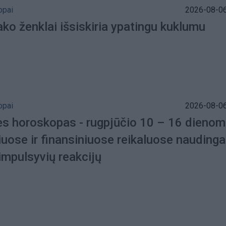
opai
2026-08-06
ko ženklai išsiskiria ypatingu kuklumu
opai
2026-08-06
ės horoskopas - rugpjūčio 10 – 16 dienom
iuose ir finansiniuose reikaluose naudinga
impulsyvių reakcijų