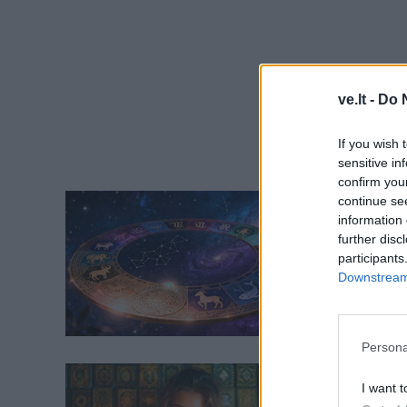
ve.lt -
Do 
If you wish 
sensitive in
confirm you
Horosk
continue se
information 
Dienos
further disc
neperž
participants
Downstream 
Persona
Horosk
I want t
Taro k