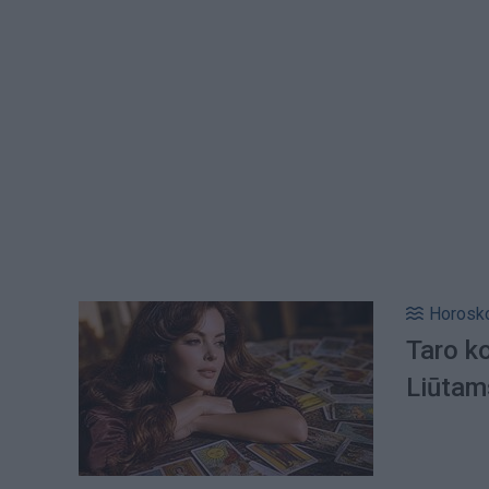
Horosk
Taro k
Liūtam