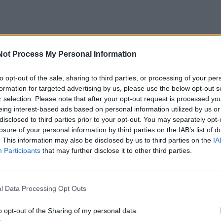
Not Process My Personal Information
to opt-out of the sale, sharing to third parties, or processing of your per
formation for targeted advertising by us, please use the below opt-out s
r selection. Please note that after your opt-out request is processed y
opai
2026-08-06
eing interest-based ads based on personal information utilized by us or
disclosed to third parties prior to your opt-out. You may separately opt-
 horoskopas 12 Zodiako ženklų: svarbu
losure of your personal information by third parties on the IAB’s list of
engti savo galimybių ribos
. This information may also be disclosed by us to third parties on the
IA
Participants
that may further disclose it to other third parties.
l Data Processing Opt Outs
opai
2026-08-05
o opt-out of the Sharing of my personal data.
ortų horoskopas rugpjūčio 6 dienai: