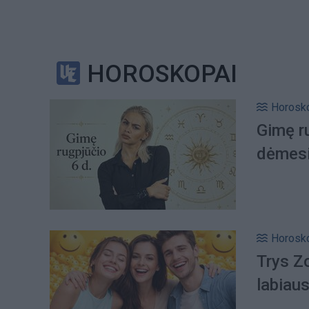
HOROSKOPAI
Horosk
Gimę ru
dėmes
Horosk
Trys Zo
labiaus