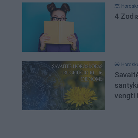
Horosk
4 Zodia
Horosk
Savait
santyk
vengti 