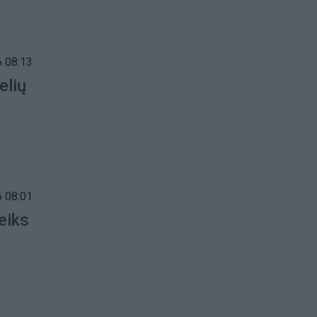
 08:13
elių
 08:01
eiks