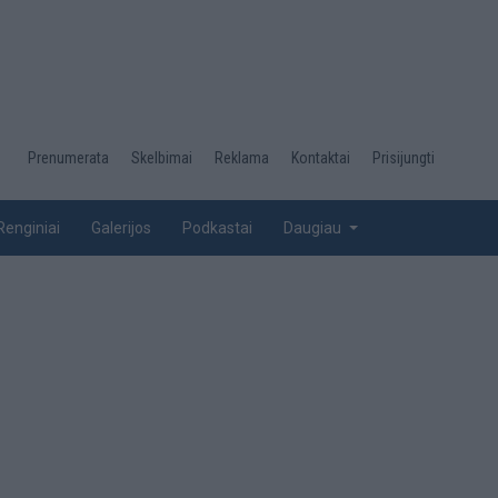
Desktop
Prenumerata
Skelbimai
Reklama
Kontaktai
Prisijungti
menu
top
Renginiai
Galerijos
Podkastai
Daugiau