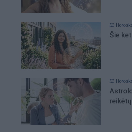
Horosk
Šie ke
Horosk
Astrol
reikėt