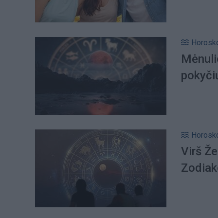
Horosk
Mėnuli
pokyčių
Horosk
Virš Že
Zodiak