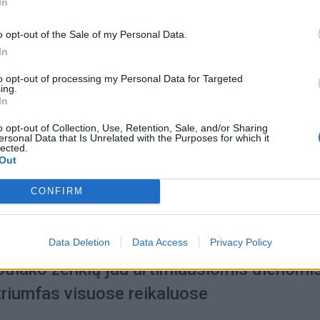
In
yklėms – sėkmė, Jaučiams – greiti spren
o opt-out of the Sale of my Personal Data.
In
to opt-out of processing my Personal Data for Targeted
ing.
In
opai
2026-08-05
o opt-out of Collection, Use, Retention, Sale, and/or Sharing
iako ženklai pagaliau pasieks proveržį, ku
ersonal Data that Is Unrelated with the Purposes for which it
lected.
gai laukė
Out
CONFIRM
Data Deletion
Data Access
Privacy Policy
opai
2026-08-05
Zodiako ženklų jau artimiausiomis dienomi
triumfas visuose reikaluose