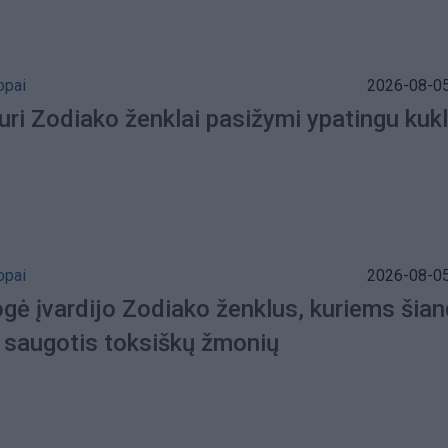
opai
2026-08-05
turi Zodiako ženklai pasižymi ypatingu ku
opai
2026-08-05
ogė įvardijo Zodiako ženklus, kuriems šian
ų saugotis toksiškų žmonių