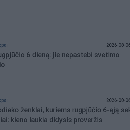
opai
2026-08-06
gpjūčio 6 dieną: jie nepastebi svetimo
io
opai
2026-08-06
diako ženklai, kuriems rugpjūčio 6-ąją se
iai: kieno laukia didysis proveržis