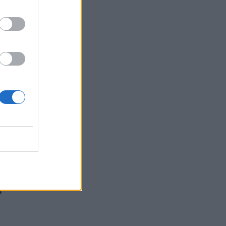
dimai
 20:57
rio
 20:19
s