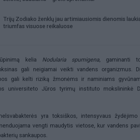
Trijų Zodiako ženklų jau artimiausiomis dienomis lauki
triumfas visuose reikaluose
irūpinimą kelia
Nodularia spumigena
, gaminanti to
toksinas gali neigiamai veikti vandens organizmus. D
pos gali kelti riziką žmonėms ir naminiams gyvūna
os universiteto Jūros tyrimų instituto mokslininkė 
elsvabakterės yra toksiškos, intensyvaus žydėjimo
menduojama vengti maudytis vietose, kur vandens pavi
kterių sankaupos.