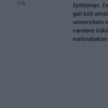
(13)
žydėjimas. D
gali būti atn
universiteto 
vandens būklę
melsvabakter