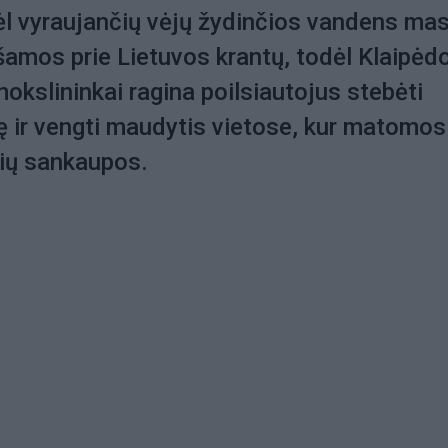
ėl vyraujančių vėjų žydinčios vandens ma
ešamos prie Lietuvos krantų, todėl Klaipėd
mokslininkai ragina poilsiautojus stebėti
 ir vengti maudytis vietose, kur matomos
ių sankaupos.