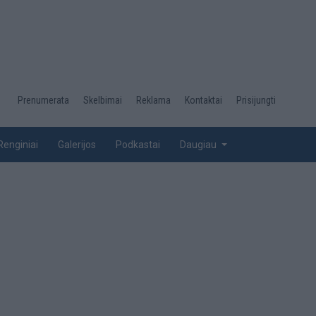
Desktop
Prenumerata
Skelbimai
Reklama
Kontaktai
Prisijungti
menu
top
Renginiai
Galerijos
Podkastai
Daugiau