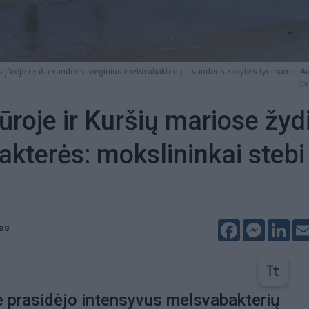
os jūroje renka vandens mėginius melsvabakterių ir vandens kokybės tyrimams. Au
Ov
jūroje ir Kuršių mariose žyd
kterės: mokslininkai stebi
Facebook
Messeng
Lin
tas
je prasidėjo intensyvus melsvabakterių