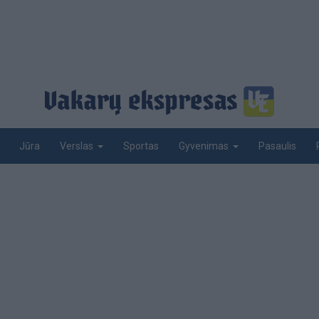
Jūra
Sportas
Pasaulis
Verslas
Gyvenimas