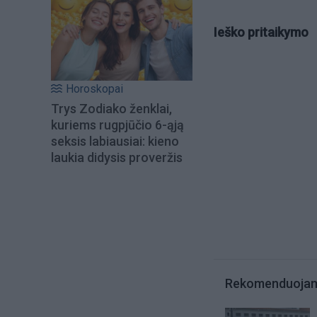
Ieško pritaikymo
Horoskopai
Trys Zodiako ženklai,
kuriems rugpjūčio 6-ąją
seksis labiausiai: kieno
laukia didysis proveržis
Rekomenduoja