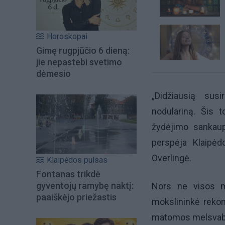
Horoskopai
Gimę rugpjūčio 6 dieną:
jie nepastebi svetimo
dėmesio
„Didžiausią sus
nodulariną. Šis 
žydėjimo sankau
perspėja Klaipėd
Overlingė
.
Klaipėdos pulsas
Fontanas trikdė
gyventojų ramybę naktį:
Nors ne visos m
paaiškėjo priežastis
mokslininkė reko
matomos melsvaba