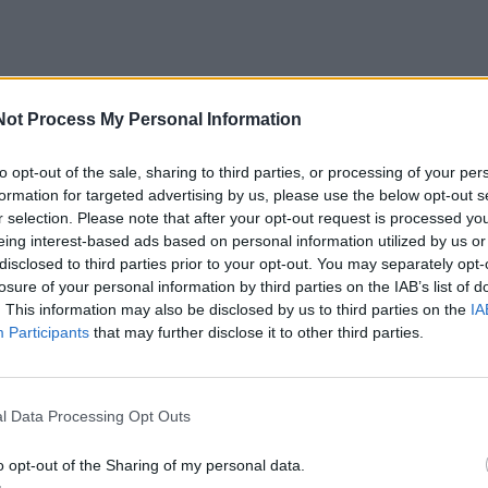
Not Process My Personal Information
to opt-out of the sale, sharing to third parties, or processing of your per
jos jūroje stebimas intensyvus melsvabakterių žydė
formation for targeted advertising by us, please use the below opt-out s
nys leidžia sekti jų sankaupas ir judėjimą didelėje teritor
r selection. Please note that after your opt-out request is processed y
eing interest-based ads based on personal information utilized by us or
ėjo kryptims, jos gali būti atnešamos prie krantų,” – pa
disclosed to third parties prior to your opt-out. You may separately opt-
teto Jūros tyrimų instituto mokslininkė Diana Vaičiūtė.
losure of your personal information by third parties on the IAB’s list of
. This information may also be disclosed by us to third parties on the
IA
ėjimas stebimas ir Kuršių mariose. Didžiausi kiekiai – ry
Participants
that may further disclose it to other third parties.
mažesni vakarinėje, ties Kuršių nerija.
gimu, šią savaitę Baltijos jūroje dominuoja melsvaba
l Data Processing Opt Outs
igena
,
Aphanizomenon flos-aquae
ir
Dolichosp
o opt-out of the Sharing of my personal data.
uršių mariose vyrauja mišri melsvabakterių bendrija, k