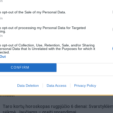
In
akterių.
o opt-out of the Sale of my Personal Data.
In
to opt-out of processing my Personal Data for Targeted
ing.
In
o opt-out of Collection, Use, Retention, Sale, and/or Sharing
ersonal Data that Is Unrelated with the Purposes for which it
lected.
Out
CONFIRM
Data Deletion
Data Access
Privacy Policy
omiausi
Taro kortų horoskopas rugpjūčio 6 dienai: Svarstyklė
sėkmė, Jaučiams – greiti sprendimai