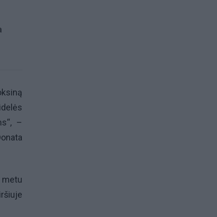
a
ksiną
idelės
ms“,
–
Donata
 metu
ršiuje