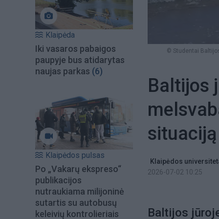
Klaipėda
Iki vasaros pabaigos
© Studentai Baltij
paupyje bus atidarytas
naujas parkas
(6)
Baltijos 
melsvaba
situaciją
Klaipėdos pulsas
Klaipėdos universite
Po „Vakarų ekspreso“
2026-07-02 10:25
publikacijos
nutraukiama milijoninė
sutartis su autobusų
Baltijos jūro
keleivių kontrolieriais