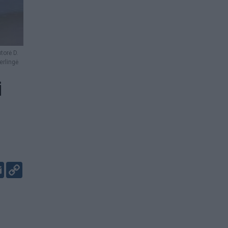
torė D.
erlingė
i
er
kedIn
Email
Copy
Link