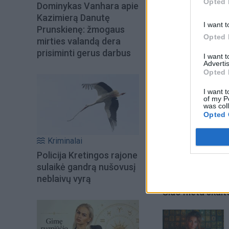
Opted 
Dominykas Vanhara apie
gausu pikomelsvab
Kazimierą Danutę
I want t
Prunskienę: žmogaus
Opted 
mirties valandą dera
prisiminti gerus darbus
I want 
Advertis
Opted 
I want t
of my P
was col
Opted 
Kriminalai
Policija Kretingos rajone
sulaikė gandrą nušovusį
neblaivų vyrą
Šiuo metu skait