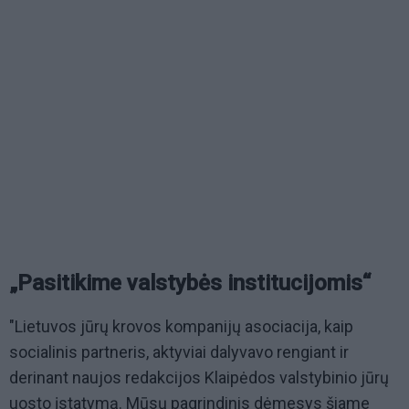
„Pasitikime valstybės institucijomis“
"Lietuvos jūrų krovos kompanijų asociacija, kaip
socialinis partneris, aktyviai dalyvavo rengiant ir
derinant naujos redakcijos Klaipėdos valstybinio jūrų
uosto įstatymą. Mūsų pagrindinis dėmesys šiame