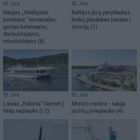
Jūra
Jūra
Naujas „Smiltynės
Baltijos jūrą perplaukęs
perkėlos“ terminalas:
lenkų plaukikas įsirašė į
geriau keleiviams,
istoriją
(1)
darbuotojams,
miestiečiams
(8)
Jūra
Jūra
Laivas „Raketa“ šiemet į
Miesto centre - nauja
Nidą neplauks
(12)
jachtų prieplauka
(4)