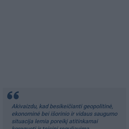
Akivaizdu, kad besikeičianti geopolitinė,
ekonominė bei išorinio ir vidaus saugumo
situacija lemia poreikį atitinkamai
koreguoti ir teisinį reguliavimą.