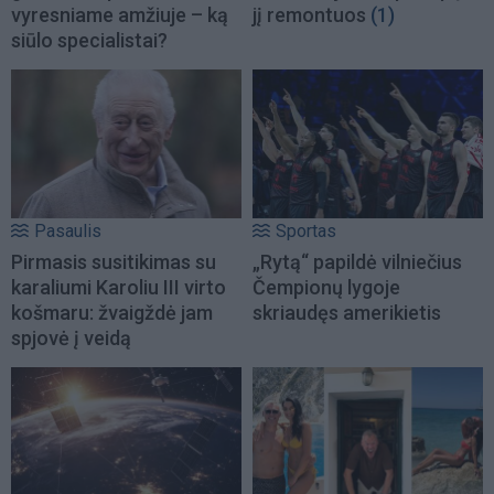
vyresniame amžiuje – ką
jį remontuos
(1)
siūlo specialistai?
Pasaulis
Sportas
Pirmasis susitikimas su
„Rytą“ papildė vilniečius
karaliumi Karoliu III virto
Čempionų lygoje
košmaru: žvaigždė jam
skriaudęs amerikietis
spjovė į veidą