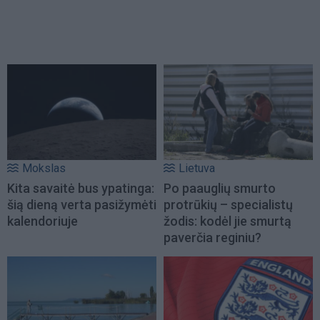
Mokslas
Lietuva
Kita savaitė bus ypatinga:
Po paauglių smurto
šią dieną verta pasižymėti
protrūkių – specialistų
kalendoriuje
žodis: kodėl jie smurtą
paverčia reginiu?