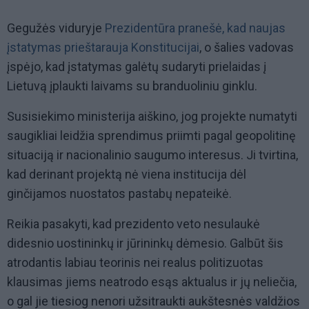
Gegužės viduryje
Prezidentūra pranešė, kad naujas
įstatymas prieštarauja Konstitucijai
, o šalies vadovas
įspėjo, kad įstatymas galėtų sudaryti prielaidas į
Lietuvą įplaukti laivams su branduoliniu ginklu.
Susisiekimo ministerija aiškino, jog projekte numatyti
saugikliai leidžia sprendimus priimti pagal geopolitinę
situaciją ir nacionalinio saugumo interesus. Ji tvirtina,
kad derinant projektą nė viena institucija dėl
ginčijamos nuostatos pastabų nepateikė.
Reikia pasakyti, kad prezidento veto nesulaukė
didesnio uostininkų ir jūrininkų dėmesio. Galbūt šis
atrodantis labiau teorinis nei realus politizuotas
klausimas jiems neatrodo esąs aktualus ir jų neliečia,
o gal jie tiesiog nenori užsitraukti aukštesnės valdžios