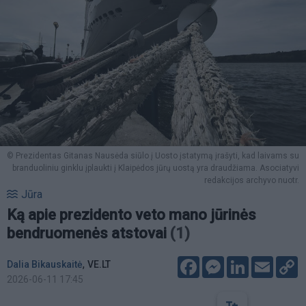
© Prezidentas Gitanas Nausėda siūlo į Uosto įstatymą įrašyti, kad laivams su
branduoliniu ginklu įplaukti į Klaipėdos jūrų uostą yra draudžiama. Asociatyvi
redakcijos archyvo nuotr.
Jūra
Ką apie prezidento veto mano jūrinės
bendruomenės atstovai
(1)
Facebook
Messenger
LinkedIn
Email
C
,
Dalia Bikauskaitė
VE.LT
L
2026-06-11 17:45