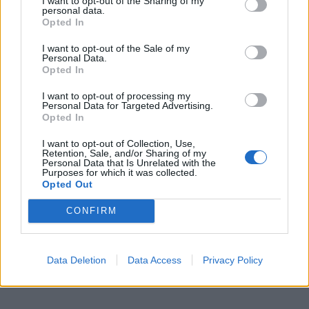
I want to opt-out of the Sharing of my
Klaipėdos valstybinio jūrų uosto direkcija nuo
personal data.
Opted In
komentarų susilaikė. „Įstatymą parengė Susisiekimo
ministerija, o veto teikė Lietuvos prezidentas.
I want to opt-out of the Sale of my
Personal Data.
Klausimais, susijusiais su veto argumentais ar jūsų
Opted In
minimais įstatyme numatytais saugikliais siūlytume
I want to opt-out of processing my
kreiptis į Prezidentūrą ir Susisiekimo ministeriją“, -
Personal Data for Targeted Advertising.
Opted In
rašoma jos atsakyme į „Vakarų ekspreso“ paklausimą.
I want to opt-out of Collection, Use,
Klaipėdos universiteto profesorius Vytautas
Retention, Sale, and/or Sharing of my
Personal Data that Is Unrelated with the
Paulauskas nedalyvavo nei rengiant minėtą projektą,
Purposes for which it was collected.
Opted Out
nei jį svarstant, tad negalėjo šį kartą pasidalinti savo
įžvalgomis.
CONFIRM
Lietuvos jūrininkų sąjungos pirmininko pavaduotojas
Petras Bekėža taip pat atsisakė komentuoti Uosto
Data Deletion
Data Access
Privacy Policy
įstatymo pataisų vetavimo klausimą.