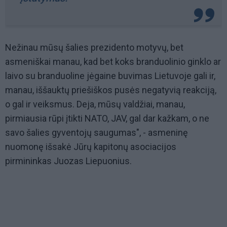
Nežinau mūsų šalies prezidento motyvų, bet
asmeniškai manau, kad bet koks branduolinio ginklo ar
laivo su branduoline jėgaine buvimas Lietuvoje gali ir,
manau, iššauktų priešiškos pusės negatyvią reakciją,
o gal ir veiksmus. Deja, mūsų valdžiai, manau,
pirmiausia rūpi įtikti NATO, JAV, gal dar kažkam, o ne
savo šalies gyventojų saugumas", - asmeninę
nuomonę išsakė Jūrų kapitonų asociacijos
pirmininkas Juozas Liepuonius.