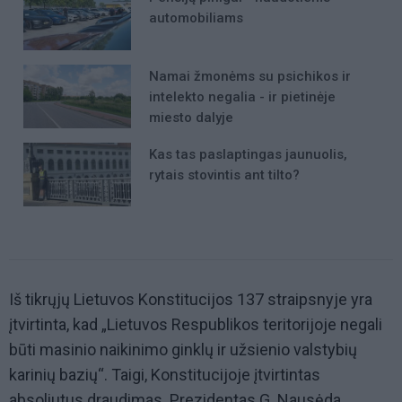
automobiliams
Namai žmonėms su psichikos ir
intelekto negalia - ir pietinėje
miesto dalyje
Kas tas paslaptingas jaunuolis,
rytais stovintis ant tilto?
Iš tikrųjų Lietuvos Konstitucijos 137 straipsnyje yra
įtvirtinta, kad „Lietuvos Respublikos teritorijoje negali
būti masinio naikinimo ginklų ir užsienio valstybių
karinių bazių“. Taigi, Konstitucijoje įtvirtintas
absoliutus draudimas. Prezidentas G. Nausėda