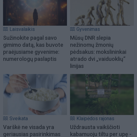
Laisvalaikis
Gyvenimas
Sužinokite pagal savo
Mūsų DNR slepia
gimimo datą, kas buvote
nežinomų žmonių
praėjusiame gyvenime:
pėdsakus: mokslininkai
numerologų paslaptis
atrado dvi „vaiduoklių“
linijas
Sveikata
Klaipėdos rajonas
Varškė ne visada yra
Uždrausta vaikščioti
geriausias pasirinkimas
kabamuoju tiltu per upę -