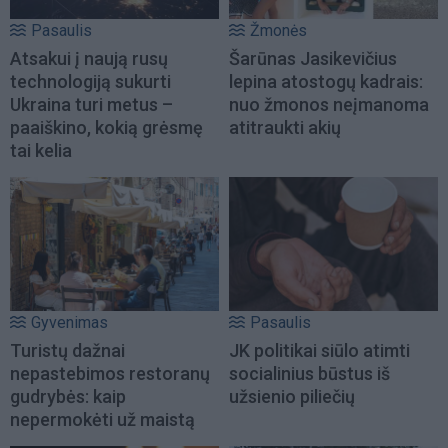
Pasaulis
Žmonės
Atsakui į naują rusų
Šarūnas Jasikevičius
technologiją sukurti
lepina atostogų kadrais:
Ukraina turi metus –
nuo žmonos neįmanoma
paaiškino, kokią grėsmę
atitraukti akių
tai kelia
Gyvenimas
Pasaulis
Turistų dažnai
JK politikai siūlo atimti
nepastebimos restoranų
socialinius būstus iš
gudrybės: kaip
užsienio piliečių
nepermokėti už maistą