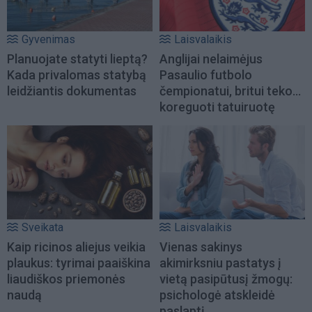
Gyvenimas
Laisvalaikis
Planuojate statyti lieptą?
Anglijai nelaimėjus
Kada privalomas statybą
Pasaulio futbolo
leidžiantis dokumentas
čempionatui, britui teko...
koreguoti tatuiruotę
Sveikata
Laisvalaikis
Kaip ricinos aliejus veikia
Vienas sakinys
plaukus: tyrimai paaiškina
akimirksniu pastatys į
liaudiškos priemonės
vietą pasipūtusį žmogų:
naudą
psichologė atskleidė
paslaptį