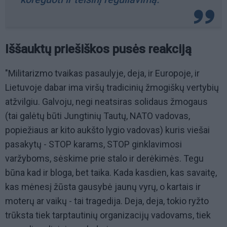
Iššauktų priešiškos pusės reakciją
"Militarizmo tvaikas pasaulyje, deja, ir Europoje, ir
Lietuvoje dabar ima viršų tradicinių žmogiškų vertybių
atžvilgiu. Galvoju, negi neatsiras solidaus žmogaus
(tai galėtų būti Jungtinių Tautų, NATO vadovas,
popiežiaus ar kito aukšto lygio vadovas) kuris viešai
pasakytų - STOP karams, STOP ginklavimosi
varžyboms, sėskime prie stalo ir derėkimės. Tegu
būna kad ir bloga, bet taika. Kada kasdien, kas savaitę,
kas mėnesį žūsta gausybė jaunų vyrų, o kartais ir
moterų ar vaikų - tai tragedija. Deja, deja, tokio ryžto
trūksta tiek tarptautinių organizacijų vadovams, tiek