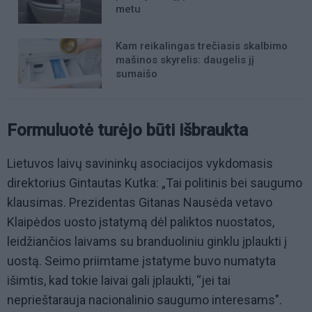
metu
Kam reikalingas trečiasis skalbimo
mašinos skyrelis: daugelis jį
sumaišo
Formuluotė turėjo būti išbraukta
Lietuvos laivų savininkų asociacijos vykdomasis
direktorius Gintautas Kutka: „Tai politinis bei saugumo
klausimas. Prezidentas Gitanas Nausėda vetavo
Klaipėdos uosto įstatymą dėl paliktos nuostatos,
leidžiančios laivams su branduoliniu ginklu įplaukti į
uostą. Seimo priimtame įstatyme buvo numatyta
išimtis, kad tokie laivai gali įplaukti, “jei tai
neprieštarauja nacionalinio saugumo interesams".