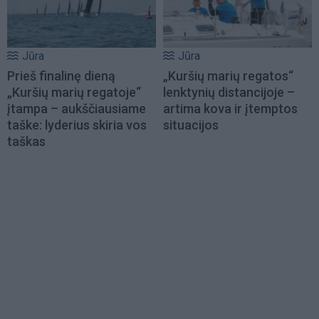
Jūra
Jūra
Prieš finalinę dieną
„Kuršių marių regatos“
„Kuršių marių regatoje“
lenktynių distancijoje –
įtampa – aukščiausiame
artima kova ir įtemptos
taške: lyderius skiria vos
situacijos
taškas