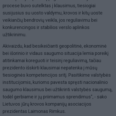
procese buvo sutelktas į klausimus, tiesiogiai
susijusius su uosto valdymu, krovos ir kitų uoste
veikiančių bendrovių veikla, jos reguliavimu bei
konkurencingos ir stabilios verslo aplinkos
užtikrinimu.
Akivaizdu, kad besikeičianti geopolitinė, ekonominė
bei išorinio ir vidaus saugumo situacija lemia poreikį
atitinkamai koreguoti ir teisinį reguliavimą, tačiau
prezidento išskirti klausimai nepatenka į mūsų
tiesioginės kompetencijos sritį. Pasitikime valstybės
institucijomis, kurioms pavesta spręsti nacionalinio
saugumo klausimus bei užtikrinti valstybės saugumą,
todėl gerbiame ir jų priimamus sprendimus", - sako
Lietuvos jūrų krovos kompanijų asociacijos
prezidentas Laimonas Rimkus.