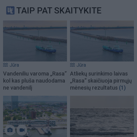
TAIP PAT SKAITYKITE
Jūra
Jūra
Vandeniliu varoma „Rasa“
Atliekų surinkimo laivas
kol kas pluša naudodama
„Rasa“ skaičiuoja pirmųjų
ne vandenilį
mėnesių rezultatus
(1)