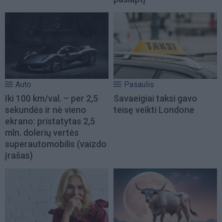
Auto
Pasaulis
Iki 100 km/val. – per 2,5
Savaeigiai taksi gavo
sekundės ir nė vieno
teisę veikti Londone
ekrano: pristatytas 2,5
mln. dolerių vertės
superautomobilis (vaizdo
įrašas)