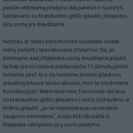
pasiūlė atitinkamą įstatymo dalį pakeisti ir nustatyti,
kad laivams su branduoliniu ginklu įplaukti į Klaipėdos
jūrų uostą yra draudžiama.
Nežinau, ar tokias konstitucines nuostatas visada
reiktų perkelti į specialiuosius įstatymus. Na, jei
įtvirtiname, kad į Klaipėdos uostą draudžiama įplaukti,
tai kaip yra su Lietuvai priklausančia 12 jūrmylių pločio
teritorine jūra? Ar ir čia turėtume įtvirtinti įplaukimo
draudimą kituose teisės aktuose, nors tai yra įtvirtinta
Konstitucijoje? Mano nuomone, formuluotė dėl laivų
su branduoliniu ginklu įplaukimo į uostą uždraudimu ar
leidimu įplaukti, „jei tai neprieštarauja nacionalinio
saugumo interesams“, turėjo būti išbraukta iš
Klaipėdos valstybinio jūrų uosto įstatymo.