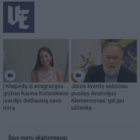
Į Klaipėdą iš emigracijos
Jūros šventę anksčiau
grįžusi Karina Kučinskienė
puošęs Anatolijus
įvardijo didžiausią savo
Klemencovas: gal jau
norą
užtenka
Šiuo metu skaitomiausi