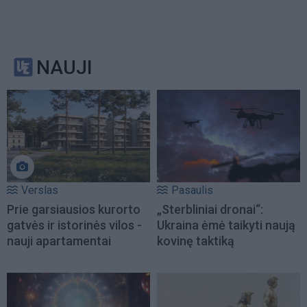
NAUJI
Verslas
Pasaulis
Prie garsiausios kurorto
„Sterbliniai dronai“:
gatvės ir istorinės vilos -
Ukraina ėmė taikyti naują
nauji apartamentai
kovinę taktiką