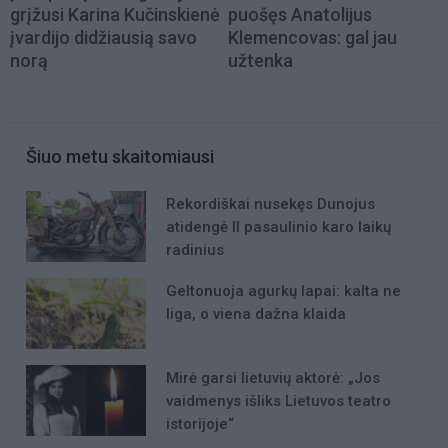
grįžusi Karina Kučinskienė
puošęs Anatolijus
įvardijo didžiausią savo
Klemencovas: gal jau
norą
užtenka
Šiuo metu skaitomiausi
Rekordiškai nusekęs Dunojus
atidengė II pasaulinio karo laikų
radinius
Geltonuoja agurkų lapai: kalta ne
liga, o viena dažna klaida
Mirė garsi lietuvių aktorė: „Jos
vaidmenys išliks Lietuvos teatro
istorijoje“