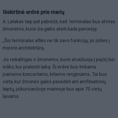
Išskirtinė erdvė prie marių
A. Latakas taip pat pabrėžė, kad terminalas bus atviras
žmonėms, kurie čia galės ateiti kada panorėję.
„Šis terminalas atliks ne tik savo funkciją, jis įsilies į
miesto architektūrą.
Jis reikalingas ir žmonėms, kurie atvažiuoja į pajūrį bei
ieško, kur praleisti laiką. Ši erdvė bus tinkama
įvairiems koncertams, kitiems renginiams. Tai bus
vieta, kur žmonės galės pasėdėti ant amfiteatrinių
laiptų, įsikursiančioje marinoje bus apie 70 vietų
laivams.