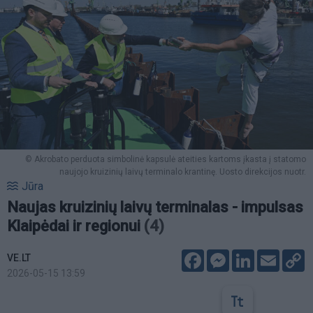
© Akrobato perduota simbolinė kapsulė ateities kartoms įkasta į statomo
naujojo kruizinių laivų terminalo krantinę. Uosto direkcijos nuotr.
Jūra
Naujas kruizinių laivų terminalas - impulsas
Klaipėdai ir regionui
(4)
Facebook
Messenger
LinkedIn
Email
C
VE.LT
L
2026-05-15 13:59