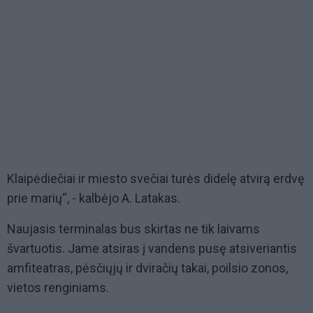
Klaipėdiečiai ir miesto svečiai turės didelę atvirą erdvę
prie marių“, - kalbėjo A. Latakas.
Naujasis terminalas bus skirtas ne tik laivams
švartuotis. Jame atsiras į vandens pusę atsiveriantis
amfiteatras, pėsčiųjų ir dviračių takai, poilsio zonos,
vietos renginiams.