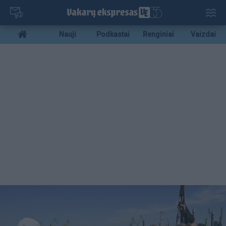
Pereiti
į
pagrindinį
Mobile
Nauji
Podkastai
Renginiai
Vaizdai
turinį
menu
bottom