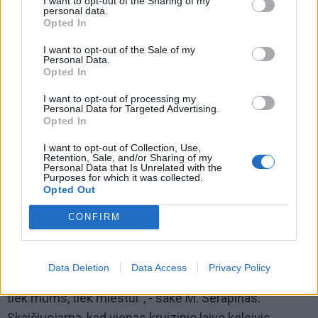
I want to opt-out of the Sharing of my
personal data.
Opted In
I want to opt-out of the Sale of my
Personal Data.
Opted In
I want to opt-out of processing my
Personal Data for Targeted Advertising.
Opted In
I want to opt-out of Collection, Use,
„Vežėjai gali investuoti į geresnius autobusus, nes tie,
Retention, Sale, and/or Sharing of my
Personal Data that Is Unrelated with the
kurie turės kokybiškesnį transportą, galės užsidirbti
Purposes for which it was collected.
Opted Out
daugiau pinigų“, - teigia M. Serapinas.
CONFIRM
Jo manymu, papildomas veiklas gali generuoti ir
miesto siekis gerinti turizmui skirtą infrastruktūrą.
Data Deletion
Data Access
Privacy Policy
„Turistų bus daugiau, žiūrėsime, kaip seksis tvarkytis
tiek mums, tiek miestui“, - sakė M. Serapinas.
Skaičiuojama, kad vienas kruizinio laivo keleivis