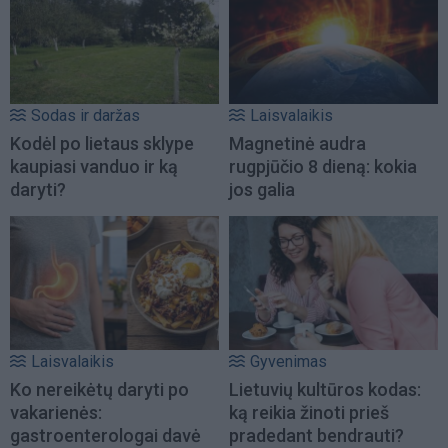
Sodas ir daržas
Laisvalaikis
Kodėl po lietaus sklype
Magnetinė audra
kaupiasi vanduo ir ką
rugpjūčio 8 dieną: kokia
daryti?
jos galia
Laisvalaikis
Gyvenimas
Ko nereikėtų daryti po
Lietuvių kultūros kodas:
vakarienės:
ką reikia žinoti prieš
gastroenterologai davė
pradedant bendrauti?