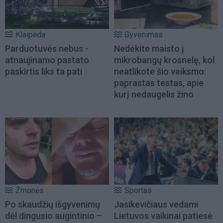
Klaipėda
Gyvenimas
Parduotuvės nebus -
Nedėkite maisto į
atnaujinamo pastato
mikrobangų krosnelę, kol
paskirtis liks ta pati
neatlikote šio veiksmo:
paprastas testas, apie
kurį nedaugelis žino
Žmonės
Sportas
Po skaudžių išgyvenimų
Jasikevičiaus vedami
dėl dingusio augintinio –
Lietuvos vaikinai patiesė