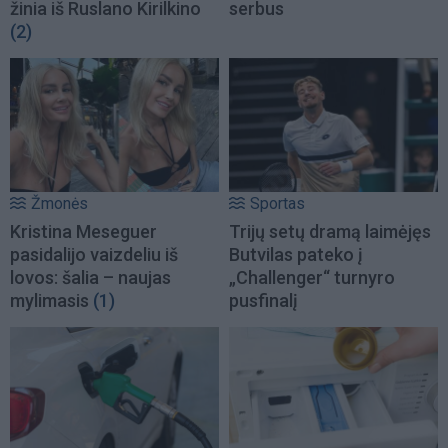
žinia iš Ruslano Kirilkino
serbus
(2)
Žmonės
Sportas
Kristina Meseguer
Trijų setų dramą laimėjęs
pasidalijo vaizdeliu iš
Butvilas pateko į
lovos: šalia – naujas
„Challenger“ turnyro
mylimasis
(1)
pusfinalį