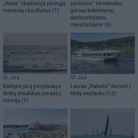
„Rasa“ skaičiuoja pirmųjų
perkėlos“ terminalas:
mėnesių rezultatus
(1)
geriau keleiviams,
darbuotojams,
miestiečiams
(8)
Jūra
Jūra
Baltijos jūrą perplaukęs
Laivas „Raketa“ šiemet į
lenkų plaukikas įsirašė į
Nidą neplauks
(12)
istoriją
(1)