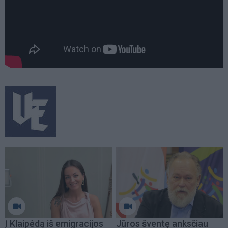
Į Klaipėdą iš emigracijos
Jūros šventę anksčiau