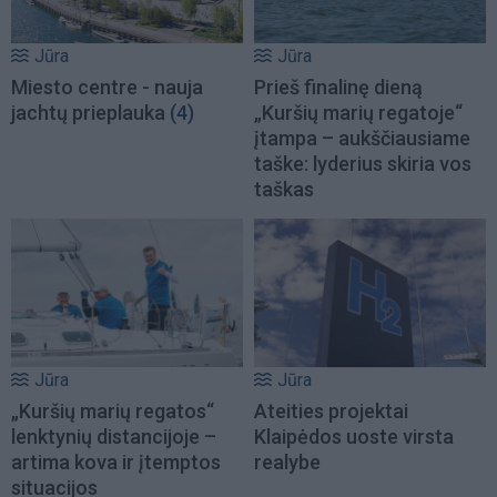
Jūra
Jūra
Miesto centre - nauja
Prieš finalinę dieną
jachtų prieplauka
(4)
„Kuršių marių regatoje“
įtampa – aukščiausiame
taške: lyderius skiria vos
taškas
Jūra
Jūra
„Kuršių marių regatos“
Ateities projektai
lenktynių distancijoje –
Klaipėdos uoste virsta
artima kova ir įtemptos
realybe
situacijos