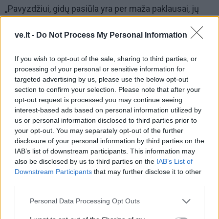
„Pavyzdžiui, gidų pasiūla yra per maža paklausai, jų
akivaizdžiai trūksta, mes net kviečiamės juos iš Kauno
ve.lt -
Do Not Process My Personal Information
ir Vilniaus.
Kita vertus, tai yra galimybė vietiniams žmonėms -
If you wish to opt-out of the sale, sharing to third parties, or
processing of your personal or sensitive information for
žinant, kad Klaipėdoje kruizinė laivyba plečiasi, jie gali
targeted advertising by us, please use the below opt-out
vasaromis papildomai užsidirbti, tik reikėtų jiems
section to confirm your selection. Please note that after your
pasimokyti gidų kursų“, - kalbėjo įmonės vadovas.
opt-out request is processed you may continue seeing
interest-based ads based on personal information utilized by
Anot jo, suaktyvėjusi kruizinė laivyba gali priversti
us or personal information disclosed to third parties prior to
your opt-out. You may separately opt-out of the further
pasitempti ir vietinius keleivių vežėjus, kurie gali
disclosure of your personal information by third parties on the
investuoti į transporto kokybę ir taip padidinti savo
IAB’s list of downstream participants. This information may
galimybes gauti daugiau pajamų.
also be disclosed by us to third parties on the
IAB’s List of
Downstream Participants
that may further disclose it to other
third parties.
Personal Data Processing Opt Outs