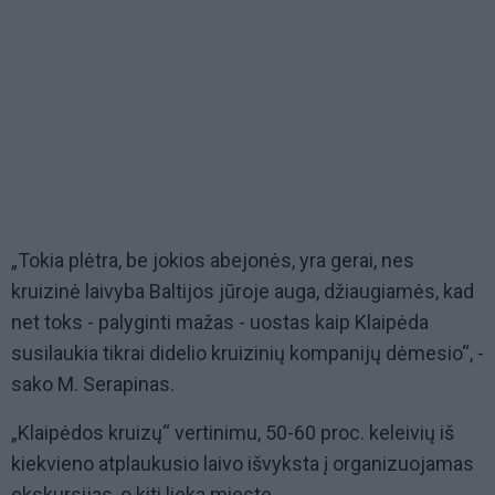
„Tokia plėtra, be jokios abejonės, yra gerai, nes
kruizinė laivyba Baltijos jūroje auga, džiaugiamės, kad
net toks - palyginti mažas - uostas kaip Klaipėda
susilaukia tikrai didelio kruizinių kompanijų dėmesio“, -
sako M. Serapinas.
„Klaipėdos kruizų“ vertinimu, 50-60 proc. keleivių iš
kiekvieno atplaukusio laivo išvyksta į organizuojamas
ekskursijas, o kiti lieka mieste.