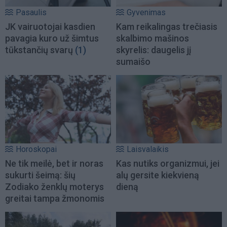
Pasaulis
Gyvenimas
JK vairuotojai kasdien
Kam reikalingas trečiasis
pavagia kuro už šimtus
skalbimo mašinos
tūkstančių svarų
(1)
skyrelis: daugelis jį
sumaišo
Horoskopai
Laisvalaikis
Ne tik meilė, bet ir noras
Kas nutiks organizmui, jei
sukurti šeimą: šių
alų gersite kiekvieną
Zodiako ženklų moterys
dieną
greitai tampa žmonomis