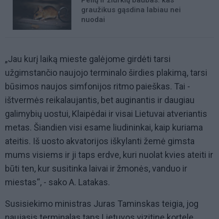
Pelių ir žiurkių baubas: kas
graužikus gąsdina labiau nei
nuodai
„Jau kurį laiką mieste galėjome girdėti tarsi
užgimstančio naujojo terminalo širdies plakimą, tarsi
būsimos naujos simfonijos ritmo paieškas. Tai -
ištvermės reikalaujantis, bet auginantis ir daugiau
galimybių uostui, Klaipėdai ir visai Lietuvai atveriantis
metas. Šiandien visi esame liudininkai, kaip kuriama
ateitis. Iš uosto akvatorijos iškylanti žemė gimsta
mums visiems ir ji taps erdve, kuri nuolat kvies ateiti ir
būti ten, kur susitinka laivai ir žmonės, vanduo ir
miestas“, - sako A. Latakas.
Susisiekimo ministras Juras Taminskas teigia, jog
naujasis terminalas taps Lietuvos vizitine kortele.