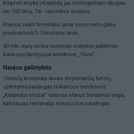
Kitąmet atvykti į Klaipėdą jau užsiregistravo daugiau
nei 100 laivų. Tai - rekordinis skaičius.
Praėjus veikti terminalui, jame vienu metu galės
prisišvartuoti 2-3 kruiziniai laivai.
50 mln. eurų vertės terminalo statybos patikėtos
konkursą laimėjusiai bendrovei „Tilsta“.
Naujos galimybės
Į miestą kruiziniais laivais atvykstančių turistų
užimtumo paslaugas teikiančios bendrovės
„Klaipėdos kruizai“ vadovas Marius Serapinas teigia,
kad naujas terminalas miestui bus naudingas.