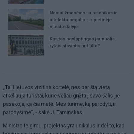
Namai žmonėms su psichikos ir
intelekto negalia - ir pietinėje
miesto dalyje
Kas tas paslaptingas jaunuolis,
rytais stovintis ant tilto?
„Tai Lietuvos vizitinė kortelė, nes per šią vietą
atkeliauja turistai, kurie vėliau grįžta į savo šalis jie
pasakoja, ką čia matė. Mes turime, ką parodyti, ir
parodysime“, - sakė J. Taminskas.
Ministro teigimu, projektas yra unikalus ir dėl to, kad
būsimasis terminalas susijungs su miestu, o ne bus