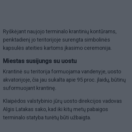
Ryškėjant naujojo terminalo krantinių kontūrams,
penktadienį jo teritorijoje surengta simbolinės
kapsulės ateities kartoms įkasimo ceremonija.
Miestas susijungs su uostu
Krantinė su teritorija formuojama vandenyje, uosto
akvatorijoje, čia jau sukalta apie 95 proc. įlaidų, būtinų
suformuojant krantinę.
Klaipėdos valstybinio jūrų uosto direkcijos vadovas
Algis Latakas sako, kad iki kitų metų pabaigos
terminalo statyba turėtų būti užbaigta.