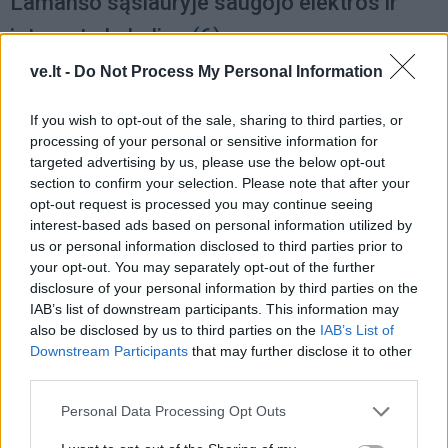
Lamanšo sąsiauryje saugojo elektros ir
interneto kabelius
(6)
ve.lt -
Do Not Process My Personal Information
If you wish to opt-out of the sale, sharing to third parties, or
processing of your personal or sensitive information for
targeted advertising by us, please use the below opt-out
section to confirm your selection. Please note that after your
opt-out request is processed you may continue seeing
interest-based ads based on personal information utilized by
us or personal information disclosed to third parties prior to
your opt-out. You may separately opt-out of the further
disclosure of your personal information by third parties on the
IAB’s list of downstream participants. This information may
also be disclosed by us to third parties on the
IAB’s List of
Downstream Participants
that may further disclose it to other
Jūra
2026-07-02 10:25
third parties.
Baltijos jūroje ir Kuršių mariose žydi
Personal Data Processing Opt Outs
melsvabakterės: mokslininkai stebi