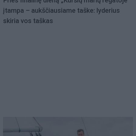
Prieš finalinę dieną „Kuršių marių regatoje“
įtampa – aukščiausiame taške: lyderius
skiria vos taškas