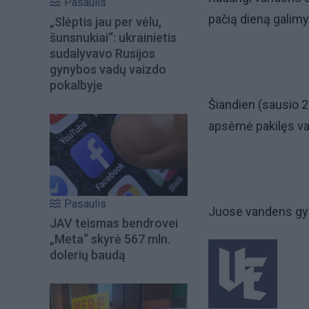
Pasaulis
pačią dieną galim
„Slėptis jau per vėlu,
šunsnukiai“: ukrainietis
sudalyvavo Rusijos
gynybos vadų vaizdo
pokalbyje
Šiandien (sausio 2
apsėmė pakilęs v
Pasaulis
Juose vandens gyl
JAV teismas bendrovei
„Meta“ skyrė 567 mln.
dolerių baudą