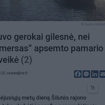
© Oresto LIDŽIAUS
uvo gerokai gilesnė, nei
 „mersas“ apsemto pamario
įveikė
(2)
Facebook
Messeng
Lin
,
ciuzas@ve.lt
E.LT
ėjusiųjų metų dieną Šilutės rajono