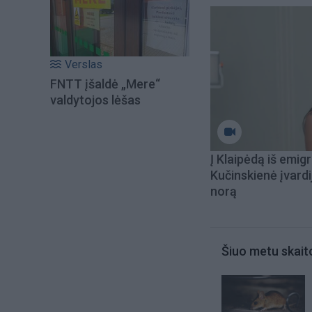
Verslas
FNTT įšaldė „Mere“
valdytojos lėšas
Į Klaipėdą iš emigr
Kučinskienė įvardi
norą
Šiuo metu skait