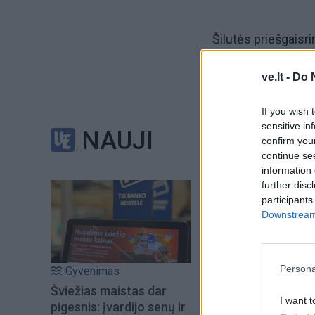
Šilutės priešgaisr
šeštadienio (gruod
ve.lt -
Do 
If you wish 
sensitive in
NAUJI
confirm you
Apie 15.35 val. ga
continue se
stipri vandens sro
information 
further disc
participants
Downstream 
Visa tai įvyko keli
Persona
Gyvenimas
Šviežias maistas dar
I want t
pigesnis: įvardijo senų ir