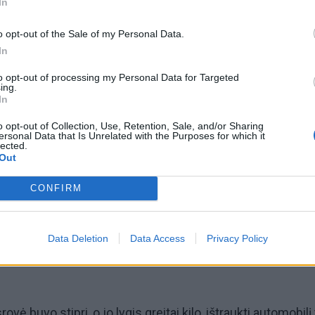
In
us į vietą, "Mercedes-Benz" jau buvo apsemtas iki pats 
o opt-out of the Sale of my Personal Data.
In
to opt-out of processing my Personal Data for Targeted
ing.
In
uvo. Vairuotojas ir keleiviai iš jos jau buvo suspėję išlip
o opt-out of Collection, Use, Retention, Sale, and/or Sharing
ersonal Data that Is Unrelated with the Purposes for which it
lected.
Out
CONFIRM
iumus ir apsiviję gelbėjimo virve, du ugniagesiai gelbėtoj
Data Deletion
Data Access
Privacy Policy
vė buvo stipri, o jo lygis greitai kilo, ištraukti automobilį