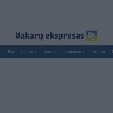
Jūra
Sportas
Pasaulis
Verslas
Gyvenimas