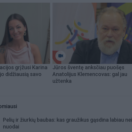
acijos grįžusi Karina
Jūros šventę anksčiau puošęs
jo didžiausią savo
Anatolijus Klemencovas: gal jau
užtenka
omiausi
Pelių ir žiurkių baubas: kas graužikus gąsdina labiau ne
nuodai