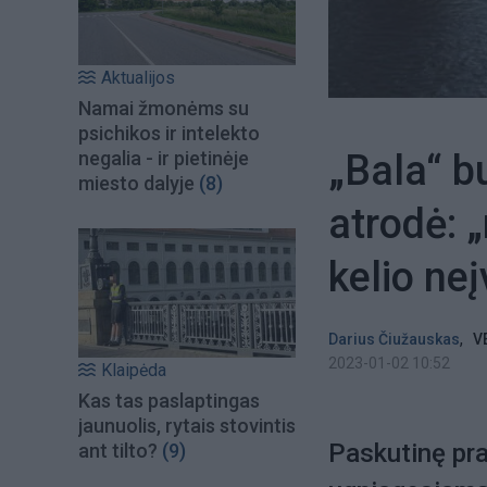
Aktualijos
Namai žmonėms su
psichikos ir intelekto
„Bala“ b
negalia - ir pietinėje
miesto dalyje
(8)
atrodė:
kelio ne
,
Darius Čiužauskas
V
2023-01-02 10:52
Klaipėda
Kas tas paslaptingas
jaunuolis, rytais stovintis
Paskutinę pra
ant tilto?
(9)