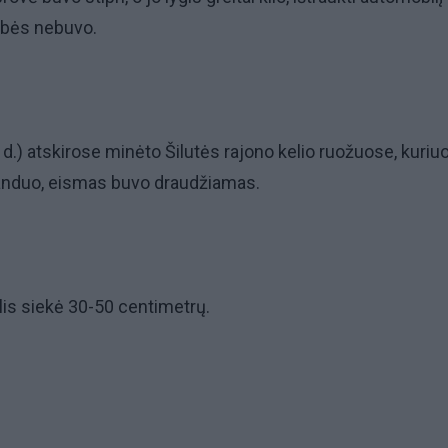
ybės nebuvo.
 d.) atskirose minėto Šilutės rajono kelio ruožuose, kuriu
anduo, eismas buvo draudžiamas.
is siekė 30-50 centimetrų.