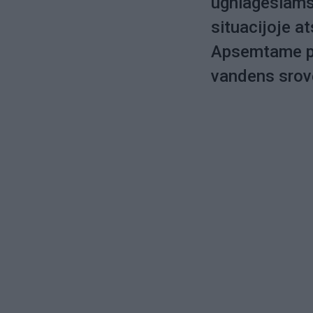
ugniagesiams 
situacijoje a
Apsemtame pa
vandens srov