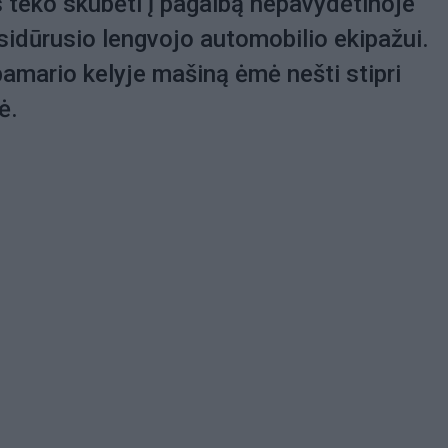
teko skubėti į pagalbą nepavydėtinoje
tsidūrusio lengvojo automobilio ekipažui.
mario kelyje mašiną ėmė nešti stipri
ė.