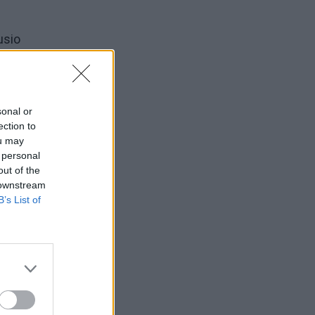
usio
sonal or
ection to
ou may
ša
 personal
out of the
 downstream
B’s List of