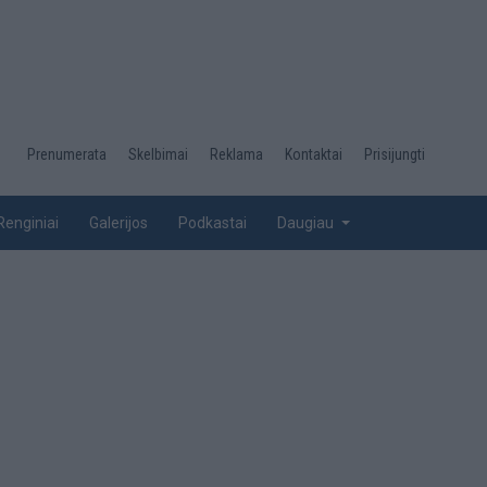
Desktop
Prenumerata
Skelbimai
Reklama
Kontaktai
Prisijungti
menu
top
Renginiai
Galerijos
Podkastai
Daugiau