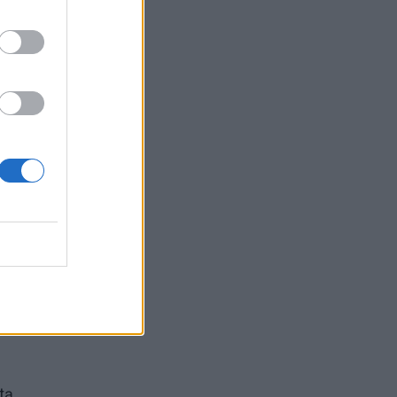
stogo.
ti.
ai
 tą