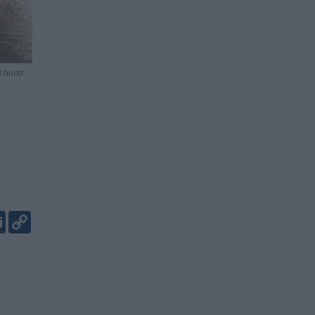
 nuotr.
er
kedIn
Email
Copy
Link