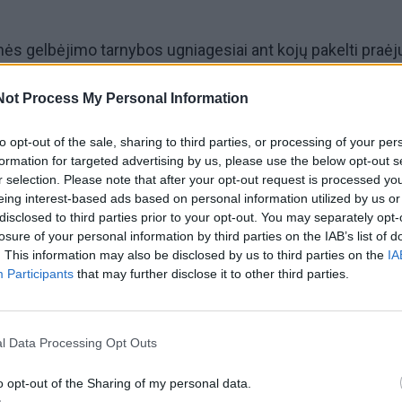
inės gelbėjimo tarnybos ugniagesiai ant kojų pakelti praėj
žio 31 d.) popietę.
Not Process My Personal Information
to opt-out of the sale, sharing to third parties, or processing of your per
formation for targeted advertising by us, please use the below opt-out s
r selection. Please note that after your opt-out request is processed y
utas pranešimas, kad kelyje apsemtas automobilis ir jį ne
eing interest-based ads based on personal information utilized by us or
vė.
disclosed to third parties prior to your opt-out. You may separately opt-
losure of your personal information by third parties on the IAB’s list of
. This information may also be disclosed by us to third parties on the
IA
Participants
that may further disclose it to other third parties.
o Paleičiai-Užlekniai 4-ajame kilometre.
l Data Processing Opt Outs
o opt-out of the Sharing of my personal data.