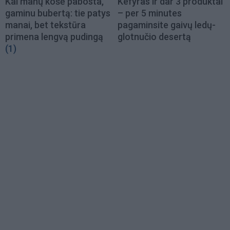
Kai manų košė pabosta,
Kefyras ir dar 3 produktai
gaminu bubertą: tie patys
– per 5 minutes
manai, bet tekstūra
pagaminsite gaivų ledų-
primena lengvą pudingą
glotnučio desertą
(1)
Load
More