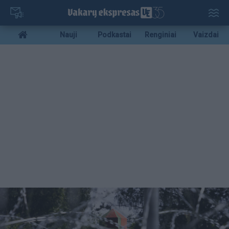
Pereiti
į
pagrindinį
Mobile
Nauji
Podkastai
Renginiai
Vaizdai
turinį
menu
bottom