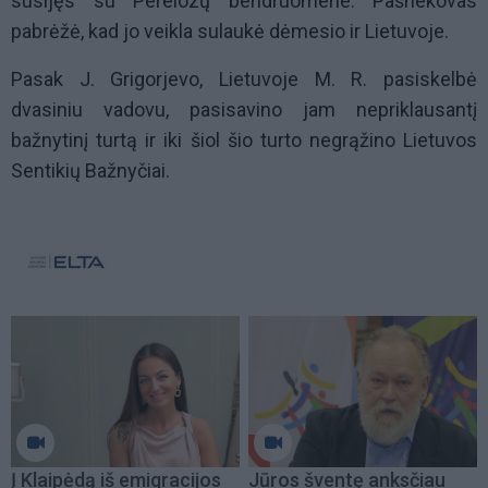
susijęs su Perelozų bendruomene. Pašnekovas
pabrėžė, kad jo veikla sulaukė dėmesio ir Lietuvoje.
Pasak J. Grigorjevo, Lietuvoje M. R. pasiskelbė
dvasiniu vadovu, pasisavino jam nepriklausantį
bažnytinį turtą ir iki šiol šio turto negrąžino Lietuvos
Sentikių Bažnyčiai.
Į Klaipėdą iš emigracijos
Jūros šventę anksčiau