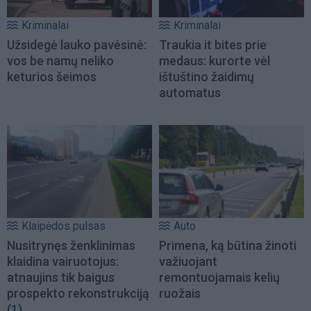
Kriminalai
Kriminalai
Užsidegė lauko pavėsinė:
Traukia it bites prie
vos be namų neliko
medaus: kurorte vėl
keturios šeimos
ištuštino žaidimų
automatus
Klaipėdos pulsas
Auto
Nusitrynęs ženklinimas
Primena, ką būtina žinoti
klaidina vairuotojus:
važiuojant
atnaujins tik baigus
remontuojamais kelių
prospekto rekonstrukciją
ruožais
(1)