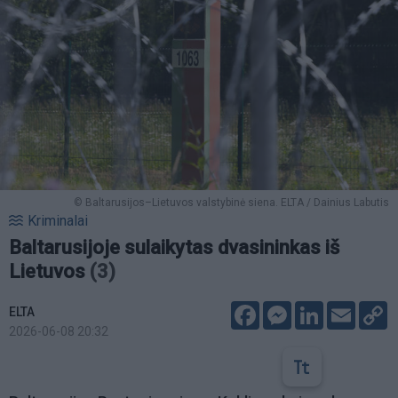
© Baltarusijos–Lietuvos valstybinė siena. ELTA / Dainius Labutis
Kriminalai
Baltarusijoje sulaikytas dvasininkas iš
Lietuvos
(3)
Facebook
Messenger
LinkedIn
Email
C
ELTA
L
2026-06-08 20:32