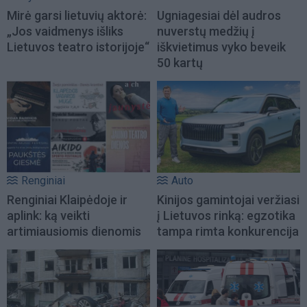
Mirė garsi lietuvių aktorė:
Ugniagesiai dėl audros
„Jos vaidmenys išliks
nuverstų medžių į
Lietuvos teatro istorijoje“
iškvietimus vyko beveik
50 kartų
Renginiai
Auto
Renginiai Klaipėdoje ir
Kinijos gamintojai veržiasi
aplink: ką veikti
į Lietuvos rinką: egzotika
artimiausiomis dienomis
tampa rimta konkurencija