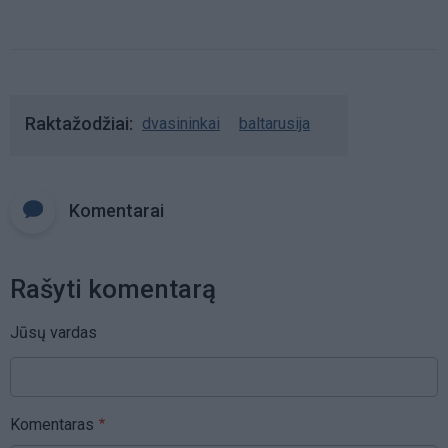
mergaite, jos mama ir močiute
Raktažodžiai
dvasininkai
baltarusija
Komentarai
Rašyti komentarą
Jūsų vardas
Komentaras