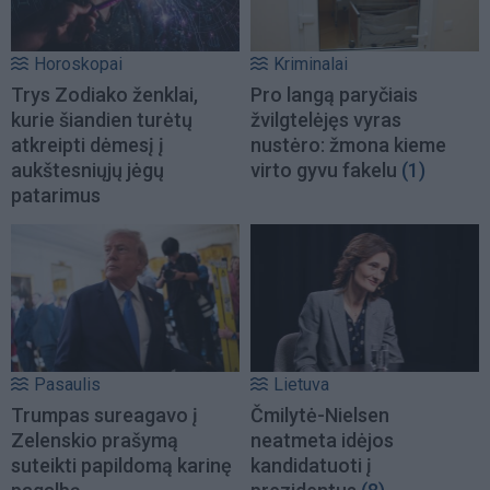
Horoskopai
Kriminalai
Trys Zodiako ženklai,
Pro langą paryčiais
kurie šiandien turėtų
žvilgtelėjęs vyras
atkreipti dėmesį į
nustėro: žmona kieme
aukštesniųjų jėgų
virto gyvu fakelu
(1)
patarimus
Pasaulis
Lietuva
Trumpas sureagavo į
Čmilytė-Nielsen
Zelenskio prašymą
neatmeta idėjos
suteikti papildomą karinę
kandidatuoti į