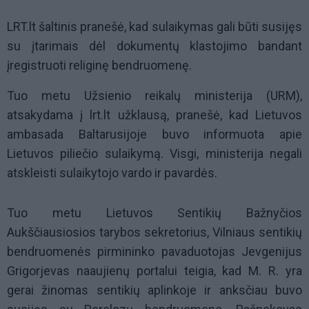
LRT.lt šaltinis pranešė, kad sulaikymas gali būti susijęs
su įtarimais dėl dokumentų klastojimo bandant
įregistruoti religinę bendruomenę.
Tuo metu Užsienio reikalų ministerija (URM),
atsakydama į lrt.lt užklausą, pranešė, kad Lietuvos
ambasada Baltarusijoje buvo informuota apie
Lietuvos piliečio sulaikymą. Visgi, ministerija negali
atskleisti sulaikytojo vardo ir pavardės.
Tuo metu Lietuvos Sentikių Bažnyčios
Aukščiausiosios tarybos sekretorius, Vilniaus sentikių
bendruomenės pirmininko pavaduotojas Jevgenijus
Grigorjevas naaujienų portalui teigia, kad M. R. yra
gerai žinomas sentikių aplinkoje ir anksčiau buvo