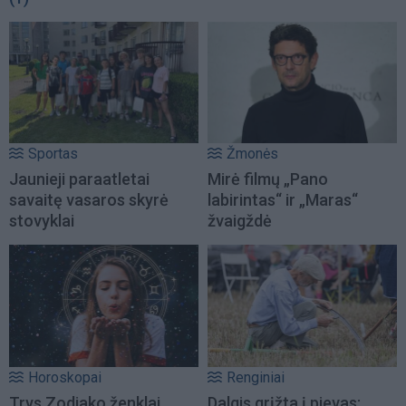
Sportas
Žmonės
Jaunieji paraatletai
Mirė filmų „Pano
savaitę vasaros skyrė
labirintas“ ir „Maras“
stovyklai
žvaigždė
Horoskopai
Renginiai
Trys Zodiako ženklai
Dalgis grįžta į pievas: