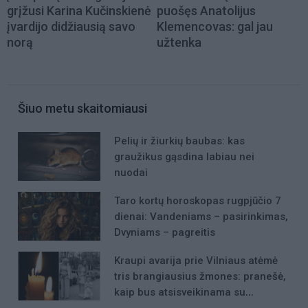
grįžusi Karina Kučinskienė
puošęs Anatolijus
įvardijo didžiausią savo
Klemencovas: gal jau
norą
užtenka
Šiuo metu skaitomiausi
Pelių ir žiurkių baubas: kas
graužikus gąsdina labiau nei
nuodai
Taro kortų horoskopas rugpjūčio 7
dienai: Vandeniams – pasirinkimas,
Dvyniams – pagreitis
Kraupi avarija prie Vilniaus atėmė
tris brangiausius žmones: pranešė,
kaip bus atsisveikinama su