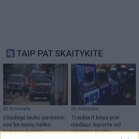
TAIP PAT SKAITYKITE
Kriminalai
Kriminalai
Užsidegė lauko pavėsinė:
Traukia it bites prie
vos be namų neliko
medaus: kurorte vėl
keturios šeimos
ištuštino žaidimų
automatus