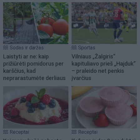
Sodas ir daržas
Sportas
Laistyti ar ne: kaip
Vilniaus „Žalgiris“
prižiūrėti pomidorus per
kapituliavo prieš „Hajduk“
karščius, kad
– praleido net penkis
neprarastumėte derliaus
įvarčius
Receptai
Receptai