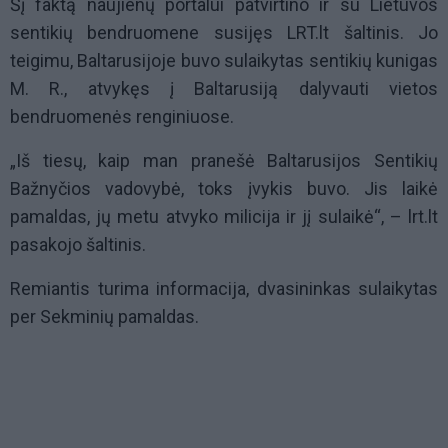
Šį faktą naujienų portalui patvirtino ir su Lietuvos
sentikių bendruomene susijęs LRT.lt šaltinis. Jo
teigimu, Baltarusijoje buvo sulaikytas sentikių kunigas
M. R., atvykęs į Baltarusiją dalyvauti vietos
bendruomenės renginiuose.
„Iš tiesų, kaip man pranešė Baltarusijos Sentikių
Bažnyčios vadovybė, toks įvykis buvo. Jis laikė
pamaldas, jų metu atvyko milicija ir jį sulaikė“, – lrt.lt
pasakojo šaltinis.
Remiantis turima informacija, dvasininkas sulaikytas
per Sekminių pamaldas.