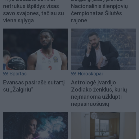
netrukus išpildys visas
Nacionalinis šienpjovių
savo svajones, tačiau su
čempionatas Šilutės
viena sąlyga
rajone
Sportas
Horoskopai
Evansas pasirašė sutartį
Astrologė įvardijo
su „Žalgiriu“
Zodiako ženklus, kurių
neįmanoma užklupti
nepasiruošusių