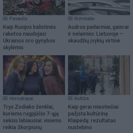
Pasaulis
Kriminalai
Kaip Rusijos balistinės
Audros padariniai, gaisrai
raketos naudojasi
ir nelaimės: Lietuvoje –
Ukrainos oro gynybos
skaudžių įvykių virtinė
skylėmis
Horoskopai
Kultūra
Trys Zodiako ženklai,
Kaip gerai miestiečiai
kuriems rugpjūčio 7-ąją
pažįsta kultūrinę
seksis labiausiai: visiems
Klaipėdą: rezultatas
reikia Skorpionų
nustebino