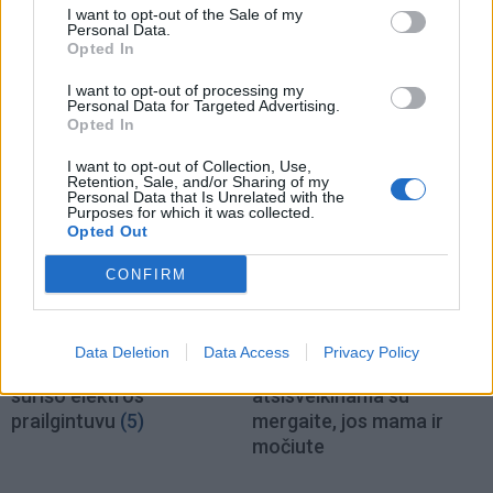
I want to opt-out of the Sale of my
Sukčiai iš įmonės
Vilniaus rajone pro langą
Personal Data.
Vilkaviškyje išviliojo 48
iškrito vaikas
Opted In
tūkst. eurų
I want to opt-out of processing my
Personal Data for Targeted Advertising.
Opted In
I want to opt-out of Collection, Use,
Retention, Sale, and/or Sharing of my
Personal Data that Is Unrelated with the
Purposes for which it was collected.
Opted Out
Kriminalai
Kriminalai
CONFIRM
Keistas smurtinis
Kraupi avarija prie
incidentas miesto centre:
Vilniaus atėmė tris
sutramdytą agresyvų
brangiausius žmones:
Data Deletion
Data Access
Privacy Policy
mušeiką baro lankytojai
pranešė, kaip bus
surišo elektros
atsisveikinama su
prailgintuvu
(5)
mergaite, jos mama ir
močiute