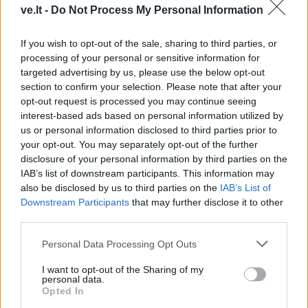
ve.lt -
Do Not Process My Personal Information
If you wish to opt-out of the sale, sharing to third parties, or
processing of your personal or sensitive information for
targeted advertising by us, please use the below opt-out
section to confirm your selection. Please note that after your
opt-out request is processed you may continue seeing
interest-based ads based on personal information utilized by
Kriminalai
Kriminalai
us or personal information disclosed to third parties prior to
Pro langą paryčiais
Audros padariniai, gaisrai
your opt-out. You may separately opt-out of the further
žvilgtelėjęs vyras
ir nelaimės: Lietuvoje –
disclosure of your personal information by third parties on the
nustėro: žmona kieme
skaudžių įvykių virtinė
IAB’s list of downstream participants. This information may
virto gyvu fakelu
(1)
also be disclosed by us to third parties on the
IAB’s List of
Downstream Participants
that may further disclose it to other
third parties.
Personal Data Processing Opt Outs
I want to opt-out of the Sharing of my
personal data.
Opted In
Kriminalai
Kriminalai