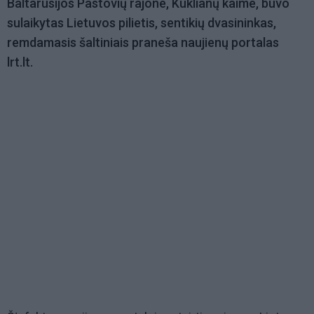
Baltarusijos Pastovių rajone, Kuklianų kaime, buvo
sulaikytas Lietuvos pilietis, sentikių dvasininkas,
remdamasis šaltiniais praneša naujienų portalas
lrt.lt.