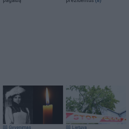
pagalbą
prezidentus
(8)
Gyvenimas
Lietuva