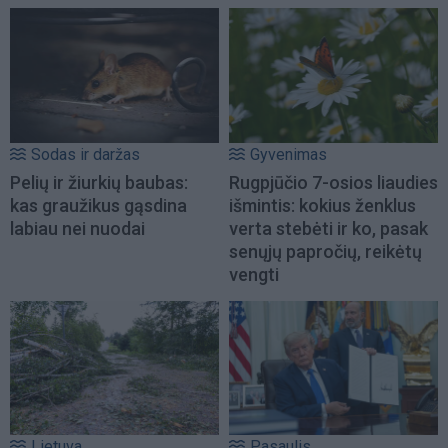
Sodas ir daržas
Gyvenimas
Pelių ir žiurkių baubas:
Rugpjūčio 7-osios liaudies
kas graužikus gąsdina
išmintis: kokius ženklus
labiau nei nuodai
verta stebėti ir ko, pasak
senųjų papročių, reikėtų
vengti
Lietuva
Pasaulis