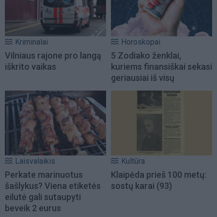
Kriminalai
Horoskopai
Vilniaus rajone pro langą
5 Zodiako ženklai,
iškrito vaikas
kuriems finansiškai sekasi
geriausiai iš visų
Laisvalaikis
Kultūra
Perkate marinuotus
Klaipėda prieš 100 metų:
šašlykus? Viena etiketės
sostų karai (93)
eilutė gali sutaupyti
beveik 2 eurus