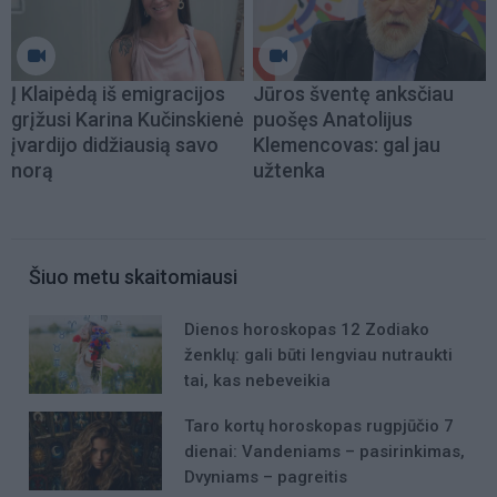
Į Klaipėdą iš emigracijos
Jūros šventę anksčiau
grįžusi Karina Kučinskienė
puošęs Anatolijus
įvardijo didžiausią savo
Klemencovas: gal jau
norą
užtenka
Šiuo metu skaitomiausi
Dienos horoskopas 12 Zodiako
ženklų: gali būti lengviau nutraukti
tai, kas nebeveikia
Taro kortų horoskopas rugpjūčio 7
dienai: Vandeniams – pasirinkimas,
Dvyniams – pagreitis