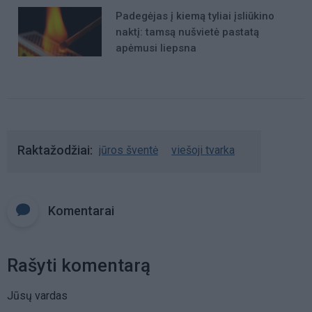
Padegėjas į kiemą tyliai įsliūkino
naktį: tamsą nušvietė pastatą
apėmusi liepsna
Raktažodžiai
jūros šventė
viešoji tvarka
Komentarai
Rašyti komentarą
Jūsų vardas