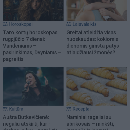
Horoskopai
Laisvalaikis
Taro kortų horoskopas
Greitai atleidžia visas
rugpjūčio 7 dienai:
nuoskaudas: kokiomis
Vandeniams –
dienomis gimsta patys
pasirinkimas, Dvyniams –
atlaidžiausi žmonės?
pagreitis
Kultūra
Receptai
Aušra Butkevičienė:
Naminiai rageliai su
negaliu atskirti, kur -
abrikosais – minkšti,