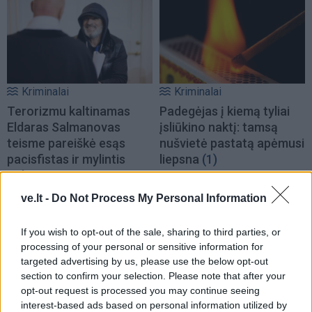
Kriminalai
Kriminalai
Terorizmu kaltinamas
Padegėjas į kiemą tyliai
Eldaras Salmanovas
įsliūkino naktį: tamsą
teisme pareiškė esąs
nušvietė pastatą apėmusi
pacisfistas ir mylintis
liepsna
(1)
taiką
ve.lt -
Do Not Process My Personal Information
If you wish to opt-out of the sale, sharing to third parties, or
processing of your personal or sensitive information for
targeted advertising by us, please use the below opt-out
section to confirm your selection. Please note that after your
opt-out request is processed you may continue seeing
Kriminalai
Kriminalai
interest-based ads based on personal information utilized by