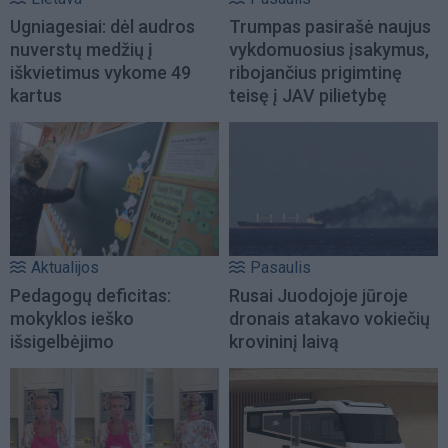
Ugniagesiai: dėl audros
Trumpas pasirašė naujus
nuverstų medžių į
vykdomuosius įsakymus,
iškvietimus vykome 49
ribojančius prigimtinę
kartus
teisę į JAV pilietybę
Aktualijos
Pasaulis
Pedagogų deficitas:
Rusai Juodojoje jūroje
mokyklos ieško
dronais atakavo vokiečių
išsigelbėjimo
krovininį laivą