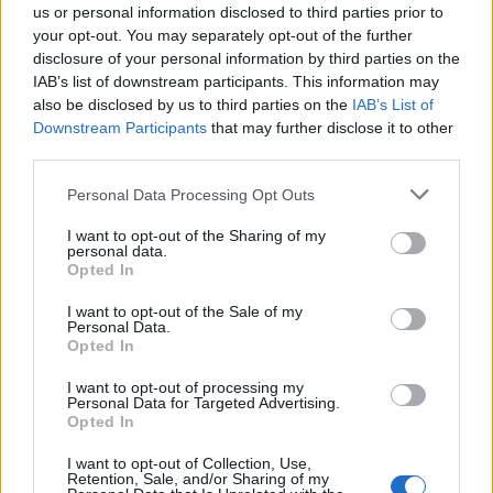
Muitininko Dulaičio
Pamiršo, kad namai jau
us or personal information disclosed to third parties prior to
pasekėjas nušovė gandrą
priklauso kitiems:
your opt-out. You may separately opt-out of the further
(3)
nostalgija daiktams
disclosure of your personal information by third parties on the
privertė griebtis smurto
IAB’s list of downstream participants. This information may
also be disclosed by us to third parties on the
IAB’s List of
Downstream Participants
that may further disclose it to other
third parties.
Personal Data Processing Opt Outs
I want to opt-out of the Sharing of my
personal data.
Opted In
I want to opt-out of the Sale of my
Personal Data.
Opted In
I want to opt-out of processing my
Personal Data for Targeted Advertising.
Opted In
NAUJI
I want to opt-out of Collection, Use,
Retention, Sale, and/or Sharing of my