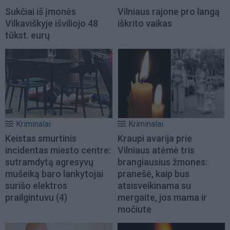
Sukčiai iš įmonės
Vilniaus rajone pro langą
Vilkaviškyje išviliojo 48
iškrito vaikas
tūkst. eurų
Kriminalai
Kriminalai
Keistas smurtinis
Kraupi avarija prie
incidentas miesto centre:
Vilniaus atėmė tris
sutramdytą agresyvų
brangiausius žmones:
mušeiką baro lankytojai
pranešė, kaip bus
surišo elektros
atsisveikinama su
prailgintuvu
(4)
mergaite, jos mama ir
močiute