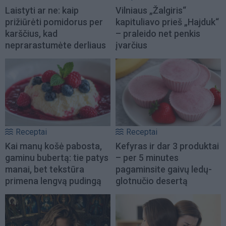
Laistyti ar ne: kaip
Vilniaus „Žalgiris“
prižiūrėti pomidorus per
kapituliavo prieš „Hajduk“
karščius, kad
– praleido net penkis
neprarastumėte derliaus
įvarčius
Receptai
Receptai
Kai manų košė pabosta,
Kefyras ir dar 3 produktai
gaminu bubertą: tie patys
– per 5 minutes
manai, bet tekstūra
pagaminsite gaivų ledų-
primena lengvą pudingą
glotnučio desertą