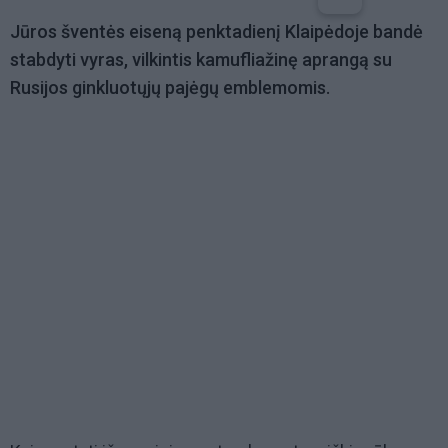
Jūros šventės eiseną penktadienį Klaipėdoje bandė
stabdyti vyras, vilkintis kamufliažinę aprangą su
Rusijos ginkluotųjų pajėgų emblemomis.