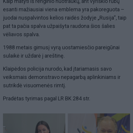
Kaip matyti iš renginio nuotraukų, ant vyriškio rūbų
esanti mažiausiai viena emblema yra pakoreguota –
juodai nuspalvintos kelios raidės žodyje „Rusija“, taip
pat ta pačia spalva užpaišyta raudona šios šalies
vėliavos spalva.
1988 metais gimusį vyrą uostamiesčio pareigūnai
sulaikė ir uždarė į areštinę.
Klaipėdos policija nurodo, kad įtariamasis savo
veiksmais demonstravo nepagarbą aplinkiniams ir
sutrikdė visuomenės rimtį.
Pradėtas tyrimas pagal LR BK 284 str.