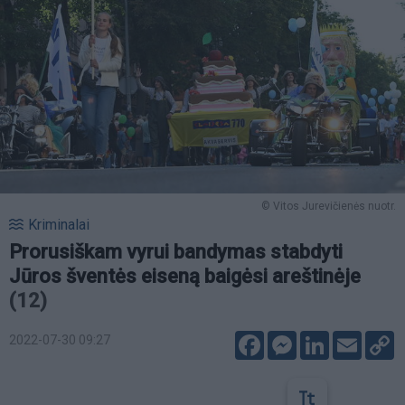
© Vitos Jurevičienės nuotr.
Kriminalai
Prorusiškam vyrui bandymas stabdyti
Jūros šventės eiseną baigėsi areštinėje
(12)
Facebook
Messenger
LinkedIn
Email
C
2022-07-30 09:27
L