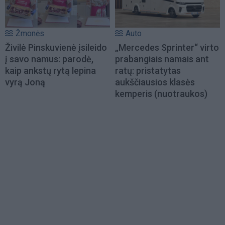
Žmonės
Auto
Živilė Pinskuvienė įsileido
„Mercedes Sprinter“ virto
į savo namus: parodė,
prabangiais namais ant
kaip ankstų rytą lepina
ratų: pristatytas
vyrą Joną
aukščiausios klasės
kemperis (nuotraukos)