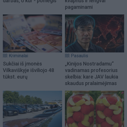
darbas, o kur - pomėgis
kvapnūs ir lengvai
pagaminami
Kriminalai
Pasaulis
Sukčiai iš įmonės
„Kinijos Nostradamu“
Vilkaviškyje išviliojo 48
vadinamas profesorius
tūkst. eurų
skelbia: kare JAV laukia
skaudus pralaimėjimas