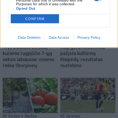
Personal Data that Is Unrelated with the
Purposes for which it was collected.
Opted Out
CONFIRM
Data Deletion
Data Access
Privacy Policy
Horoskopai
Kultūra
Trys Zodiako ženklai,
Kaip gerai miestiečiai
kuriems rugpjūčio 7-ąją
pažįsta kultūrinę
seksis labiausiai: visiems
Klaipėdą: rezultatas
reikia Skorpionų
nustebino
Sodas ir daržas
Sportas