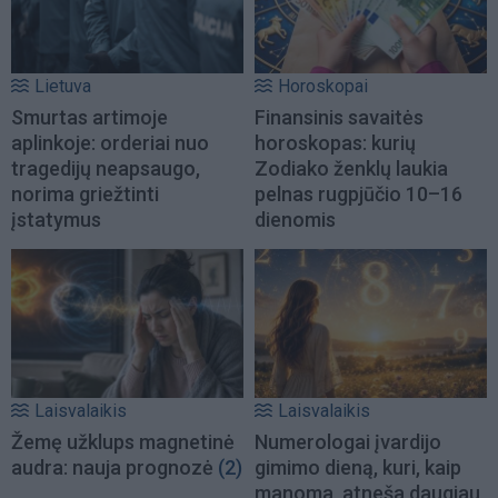
Lietuva
Horoskopai
Smurtas artimoje
Finansinis savaitės
aplinkoje: orderiai nuo
horoskopas: kurių
tragedijų neapsaugo,
Zodiako ženklų laukia
norima griežtinti
pelnas rugpjūčio 10–16
įstatymus
dienomis
Laisvalaikis
Laisvalaikis
Žemę užklups magnetinė
Numerologai įvardijo
audra: nauja prognozė
(2)
gimimo dieną, kuri, kaip
manoma, atneša daugiau