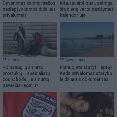
Gyvenimas kaime: mažos
Kita savaitė bus ypatinga:
paslaptys tampa dideliais
šią dieną verta pasižymėti
privalumais
kalendoriuje
Lietuva
Gyvenimas
Po paauglių smurto
Planuojate statyti lieptą?
protrūkių – specialistų
Kada privalomas statybą
žodis: kodėl jie smurtą
leidžiantis dokumentas
paverčia reginiu?