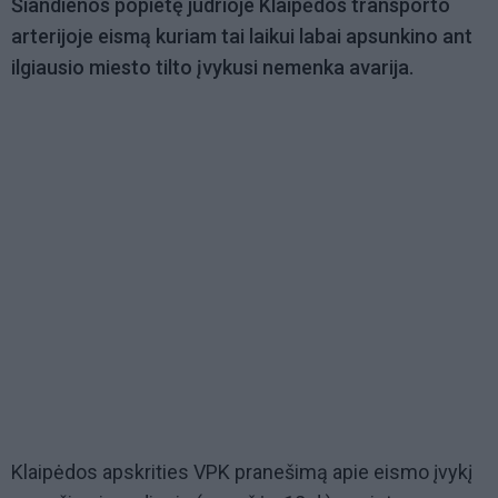
Šiandienos popietę judrioje Klaipėdos transporto
arterijoje eismą kuriam tai laikui labai apsunkino ant
ilgiausio miesto tilto įvykusi nemenka avarija.
Klaipėdos apskrities VPK pranešimą apie eismo įvykį