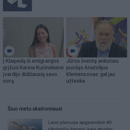
Į Klaipėdą iš emigracijos
Jūros šventę anksčiau
grįžusi Karina Kučinskienė
puošęs Anatolijus
įvardijo didžiausią savo
Klemencovas: gal jau
norą
užtenka
Šiuo metu skaitomiausi
Laive planuoja apgyvendinti 80
tūkstančių žmonių: kaip atrodys