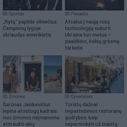
Sportas
Pasaulis
„Rytą“ papildė vilniečius
Atsakui į naują rusų
Čempionų lygoje
technologiją sukurti
skriaudęs amerikietis
Ukraina turi metus –
paaiškino, kokią grėsmę
tai kelia
Žmonės
Gyvenimas
Šarūnas Jasikevičius
Turistų dažnai
lepina atostogų kadrais:
nepastebimos restoranų
nuo žmonos neįmanoma
gudrybės: kaip
atitraukti akių
nepermokėti už maistą