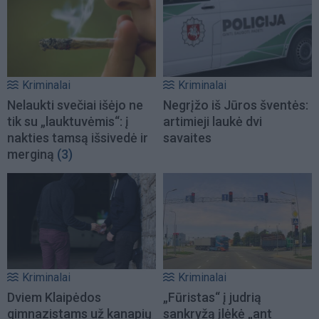
Kriminalai
Kriminalai
Nelaukti svečiai išėjo ne
Negrįžo iš Jūros šventės:
tik su „lauktuvėmis“: į
artimieji laukė dvi
nakties tamsą išsivedė ir
savaites
merginą
(3)
Kriminalai
Kriminalai
Dviem Klaipėdos
„Fūristas“ į judrią
gimnazistams už kanapių
sankryžą įlėkė „ant