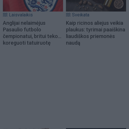
Laisvalaikis
Sveikata
Anglijai nelaimėjus
Kaip ricinos aliejus veikia
Pasaulio futbolo
plaukus: tyrimai paaiškina
čempionatui, britui teko...
liaudiškos priemonės
koreguoti tatuiruotę
naudą