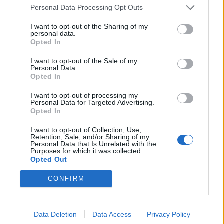
Personal Data Processing Opt Outs
I want to opt-out of the Sharing of my
Kriminalai
Kriminalai
personal data.
Paramediko nužudymo
Užsidegė lauko pavėsinė:
Opted In
byloje į laisvę paleistas
vos be namų neliko
I want to opt-out of the Sale of my
vienas įtariamųjų
(3)
keturios šeimos
Personal Data.
Opted In
I want to opt-out of processing my
Personal Data for Targeted Advertising.
Opted In
I want to opt-out of Collection, Use,
Retention, Sale, and/or Sharing of my
Personal Data that Is Unrelated with the
Purposes for which it was collected.
Opted Out
CONFIRM
Data Deletion
Data Access
Privacy Policy