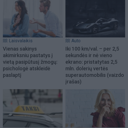
Laisvalaikis
Auto
Vienas sakinys
Iki 100 km/val. – per 2,5
akimirksniu pastatys į
sekundės ir nė vieno
vietą pasipūtusį žmogų:
ekrano: pristatytas 2,5
psichologė atskleidė
mln. dolerių vertės
paslaptį
superautomobilis (vaizdo
įrašas)