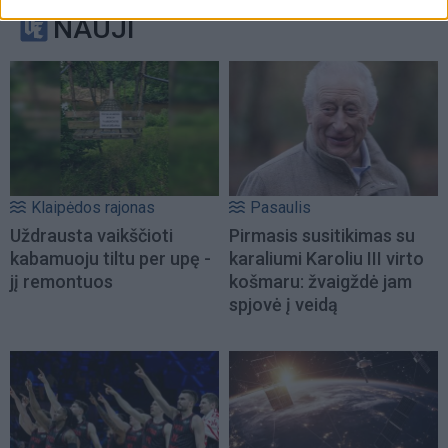
NAUJI
Klaipėdos rajonas
Pasaulis
Uždrausta vaikščioti
Pirmasis susitikimas su
kabamuoju tiltu per upę -
karaliumi Karoliu III virto
jį remontuos
košmaru: žvaigždė jam
spjovė į veidą