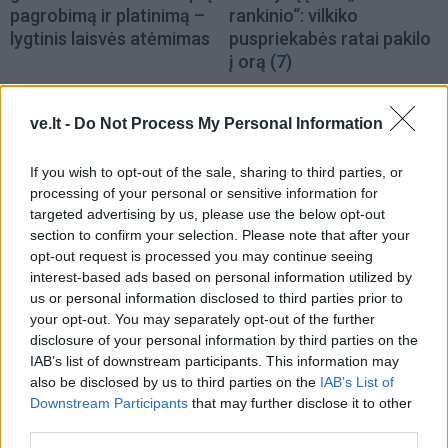
pagrobimą ir platinimą –
rankinio“: vilkiko
lygtinis laisvės atėmimas
puspriekabės ratai pakilo
į orą
(7)
ve.lt -
Do Not Process My Personal Information
If you wish to opt-out of the sale, sharing to third parties, or
processing of your personal or sensitive information for
targeted advertising by us, please use the below opt-out
Kriminalai
Kriminalai
section to confirm your selection. Please note that after your
opt-out request is processed you may continue seeing
Niekšui panižo rankos:
Traukia it bites prie
interest-based ads based on personal information utilized by
sumušė sugyventinę, o
medaus: kurorte vėl
us or personal information disclosed to third parties prior to
vėliau ir jos nepilnametę
ištuštino žaidimų
your opt-out. You may separately opt-out of the further
dukrą
(2)
automatus
(1)
disclosure of your personal information by third parties on the
IAB’s list of downstream participants. This information may
also be disclosed by us to third parties on the
IAB’s List of
Downstream Participants
that may further disclose it to other
third parties.