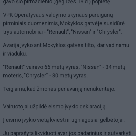
gavo šio pirmadienio (gegužės 18 d.) popietę.
VPK Operatyvaus valdymo skyriaus pareigūnų
pirminiais duomenimis, Mokyklos gatvėje susidūrė
trys automobiliai - "Renault", "Nissan" ir "Chrysler".
Avarija įvyko ant Mokyklos gatvės tilto, dar vadinamu
ir viaduku.
"Renault" vairavo 66 metų vyras, "Nissan" - 34 metų
moteris, "Chrysler" - 30 metų vyras.
Teigiama, kad žmonės per avariją nenukentėjo.
Vairuotojai užpildė eismo įvykio deklaraciją.
Į eismo įvykio vietą kviesti ir ugniagesiai gelbėtojai.
Jų paprašyta likviduoti avarijos padarinius ir sutvarkyti