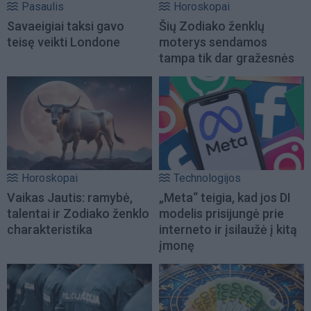
Pasaulis
Horoskopai
Savaeigiai taksi gavo
Šių Zodiako ženklų
teisę veikti Londone
moterys sendamos
tampa tik dar gražesnės
Horoskopai
Technologijos
Vaikas Jautis: ramybė,
„Meta“ teigia, kad jos DI
talentai ir Zodiako ženklo
modelis prisijungė prie
charakteristika
interneto ir įsilaužė į kitą
įmonę