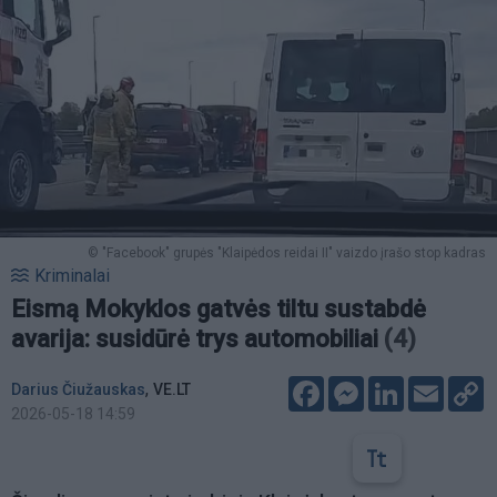
© "Facebook" grupės "Klaipėdos reidai II" vaizdo įrašo stop kadras
Kriminalai
Eismą Mokyklos gatvės tiltu sustabdė
avarija: susidūrė trys automobiliai
(4)
Facebook
Messenger
LinkedIn
Email
C
,
Darius Čiužauskas
VE.LT
L
2026-05-18 14:59