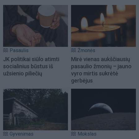
Pasaulis
Žmonės
JK politikai siūlo atimti
Mirė vienas aukščiausių
socialinius būstus iš
pasaulio žmonių – jauno
užsienio piliečių
vyro mirtis sukrėtė
gerbėjus
Gyvenimas
Mokslas