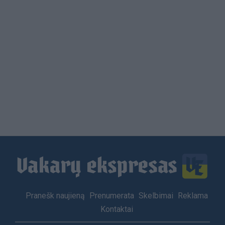
Load
More
Footer
Pranešk naujieną
Prenumerata
Skelbimai
Reklama
menu
Kontaktai