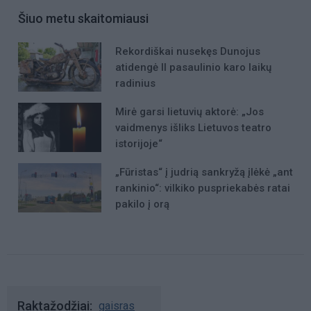
Šiuo metu skaitomiausi
Rekordiškai nusekęs Dunojus
atidengė II pasaulinio karo laikų
radinius
Mirė garsi lietuvių aktorė: „Jos
vaidmenys išliks Lietuvos teatro
istorijoje“
„Fūristas“ į judrią sankryžą įlėkė „ant
rankinio“: vilkiko puspriekabės ratai
pakilo į orą
Raktažodžiai
gaisras