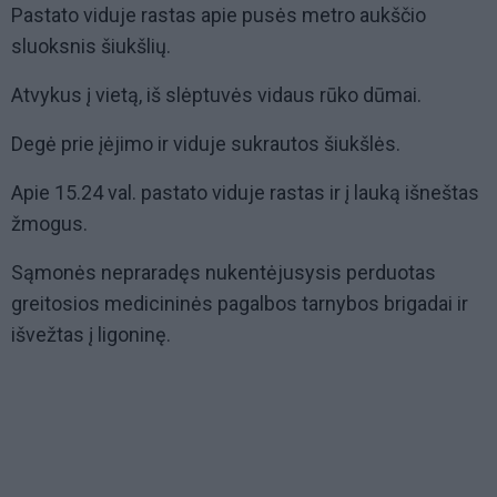
Pastato viduje rastas apie pusės metro aukščio
sluoksnis šiukšlių.
Atvykus į vietą, iš slėptuvės vidaus rūko dūmai.
Degė prie įėjimo ir viduje sukrautos šiukšlės.
Apie 15.24 val. pastato viduje rastas ir į lauką išneštas
žmogus.
Sąmonės nepraradęs nukentėjusysis perduotas
greitosios medicininės pagalbos tarnybos brigadai ir
išvežtas į ligoninę.