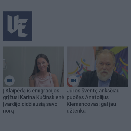
Į Klaipėdą iš emigracijos
Jūros šventę anksčiau
grįžusi Karina Kučinskienė
puošęs Anatolijus
įvardijo didžiausią savo
Klemencovas: gal jau
norą
užtenka