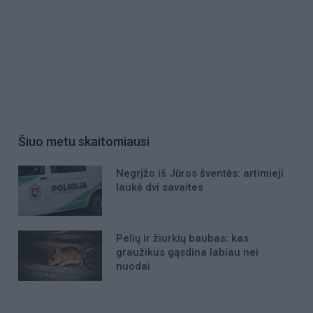
Šiuo metu skaitomiausi
Negrįžo iš Jūros šventės: artimieji
laukė dvi savaites
Pelių ir žiurkių baubas: kas
graužikus gąsdina labiau nei
nuodai