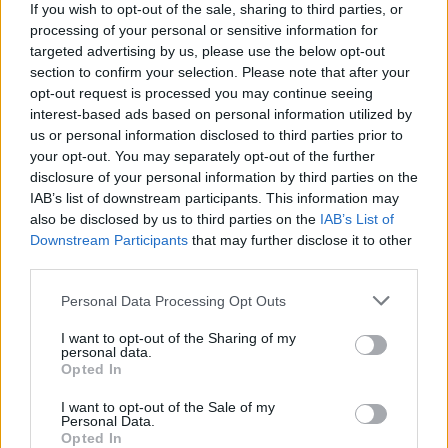
If you wish to opt-out of the sale, sharing to third parties, or
processing of your personal or sensitive information for
TAIP PAT SKAITYKITE
targeted advertising by us, please use the below opt-out
section to confirm your selection. Please note that after your
opt-out request is processed you may continue seeing
interest-based ads based on personal information utilized by
us or personal information disclosed to third parties prior to
your opt-out. You may separately opt-out of the further
disclosure of your personal information by third parties on the
IAB’s list of downstream participants. This information may
Kriminalai
Kriminalai
also be disclosed by us to third parties on the
IAB’s List of
Downstream Participants
that may further disclose it to other
Nelaukti svečiai išėjo ne
Negrįžo iš Jūros šventės:
third parties.
tik su „lauktuvėmis“: į
artimieji laukė dvi
nakties tamsą išsivedė ir
savaites
Personal Data Processing Opt Outs
merginą
(3)
I want to opt-out of the Sharing of my
personal data.
Opted In
I want to opt-out of the Sale of my
Personal Data.
Opted In