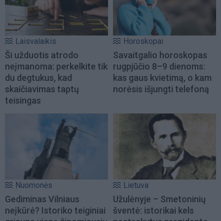
Laisvalaikis
Horoskopai
Ši užduotis atrodo
Savaitgalio horoskopas
neįmanoma: perkelkite tik
rugpjūčio 8–9 dienoms:
du degtukus, kad
kas gaus kvietimą, o kam
skaičiavimas taptų
norėsis išjungti telefoną
teisingas
Nuomonės
Lietuva
Gediminas Vilniaus
Užulėnyje – Smetoninių
neįkūrė? Istoriko teiginiai
šventė: istorikai kels