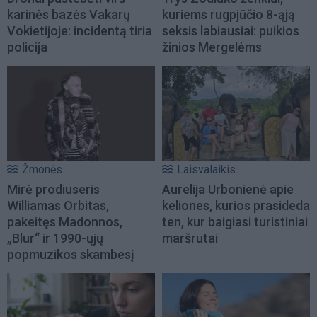
karinės bazės Vakarų
kuriems rugpjūčio 8-ąją
Vokietijoje: incidentą tiria
seksis labiausiai: puikios
policija
žinios Mergelėms
Žmonės
Laisvalaikis
Mirė prodiuseris
Aurelija Urbonienė apie
Williamas Orbitas,
keliones, kurios prasideda
pakeitęs Madonnos,
ten, kur baigiasi turistiniai
„Blur“ ir 1990-ųjų
maršrutai
popmuzikos skambesį