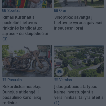
Sportas
Orai
Rimas Kurtinaitis
Sinoptikė: savaitgalį
paskelbė Lietuvos
Lietuvoje vyraus gaivesni
rinktinės kandidatus:
ir sausesni orai
sąraše - du klaipėdiečiai
(3)
Pasaulis
Verslas
Rekordiškai nusekęs
Į daugiabučio statybas
Dunojus atidengė II
kaime investuojantis
pasaulinio karo laikų
verslininkas: tai yra ateitis
radinius
(1)