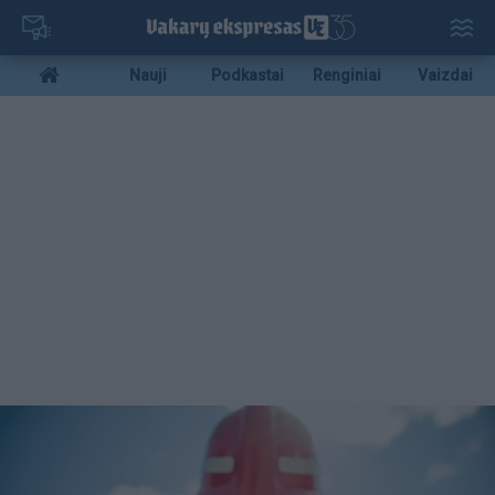
Pereiti
į
pagrindinį
Mobile
Nauji
Podkastai
Renginiai
Vaizdai
turinį
menu
bottom