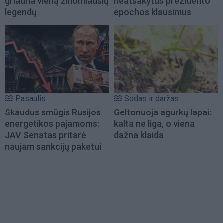
griauna vieną žinomiausių
neatsakytus prezidento
legendų
epochos klausimus
Pasaulis
Sodas ir daržas
Skaudus smūgis Rusijos
Geltonuoja agurkų lapai:
energetikos pajamoms:
kalta ne liga, o viena
JAV Senatas pritarė
dažna klaida
naujam sankcijų paketui