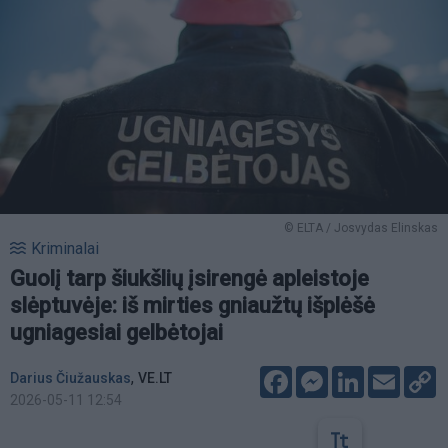
© ELTA / Josvydas Elinskas
Kriminalai
Guolį tarp šiukšlių įsirengė apleistoje
slėptuvėje: iš mirties gniaužtų išplėšė
ugniagesiai gelbėtojai
Facebook
Messenger
LinkedIn
Email
C
,
Darius Čiužauskas
VE.LT
L
2026-05-11 12:54