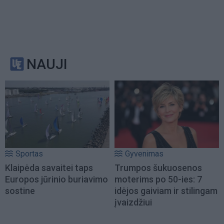
NAUJI
Sportas
Gyvenimas
Klaipėda savaitei taps
Trumpos šukuosenos
Europos jūrinio buriavimo
moterims po 50-ies: 7
sostine
idėjos gaiviam ir stilingam
įvaizdžiui