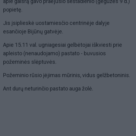
apie gaisrą gavo praėjusio šeštadienio (gegužės 9 d.)
popietę.
Jis įsiplieskė uostamiesčio centrinėje dalyje
esančioje Bijūnų gatvėje.
Apie 15.11 val. ugniagesiai gelbėtojai iškviesti prie
apleisto (nenaudojamo) pastato - buvusios
požeminės slėptuvės.
Požeminio rūsio įėjimas mūrinis, vidus gelžbetoninis.
Ant durų neturinčio pastato auga žolė.