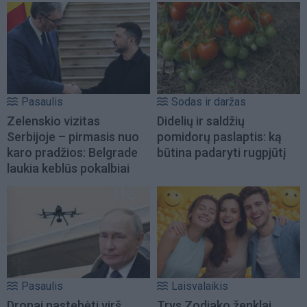
Pasaulis
Sodas ir daržas
Zelenskio vizitas
Didelių ir saldžių
Serbijoje – pirmasis nuo
pomidorų paslaptis: ką
karo pradžios: Belgrade
būtina padaryti rugpjūtį
laukia keblūs pokalbiai
Pasaulis
Laisvalaikis
Dronai pastebėti virš
Trys Zodiako ženklai,