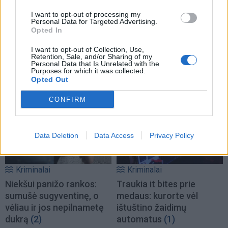
I want to opt-out of processing my
Kriminalai
Kriminalai
Personal Data for Targeted Advertising.
Opted In
Dviem Klaipėdos
„Fūristas“ į judrią
gimnazistams už kanapių
sankryžą įlėkė „ant
I want to opt-out of Collection, Use,
Retention, Sale, and/or Sharing of my
pagrobimą ir platinimą –
rankinio“: vilkiko
Personal Data that Is Unrelated with the
lygtinis laisvės atėmimas
puspriekabės ratai pakilo
Purposes for which it was collected.
Opted Out
į orą
(7)
CONFIRM
Data Deletion
Data Access
Privacy Policy
Kriminalai
Kriminalai
Niekšui panižo rankos:
Traukia it bites prie
sumušė sugyventinę, o
medaus: kurorte vėl
vėliau ir jos nepilnametę
ištuštino žaidimų
dukrą
(2)
automatus
(1)