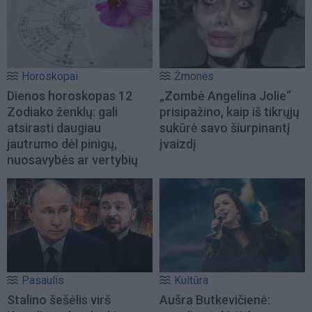
Horoskopai
Žmonės
Dienos horoskopas 12
„Zombė Angelina Jolie“
Zodiako ženklų: gali
prisipažino, kaip iš tikrųjų
atsirasti daugiau
sukūrė savo šiurpinantį
jautrumo dėl pinigų,
įvaizdį
nuosavybės ar vertybių
Pasaulis
Kultūra
Stalino šešėlis virš
Aušra Butkevičienė: