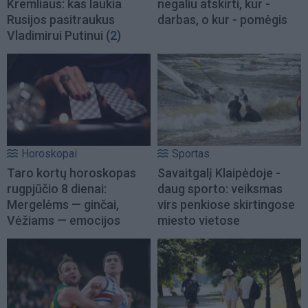
Kremliaus: kas laukia
negaliu atskirti, kur -
Rusijos pasitraukus
darbas, o kur - pomėgis
Vladimirui Putinui
(2)
Horoskopai
Sportas
Taro kortų horoskopas
Savaitgalį Klaipėdoje -
rugpjūčio 8 dienai:
daug sporto: veiksmas
Mergelėms — ginčai,
virs penkiose skirtingose
Vėžiams — emocijos
miesto vietose