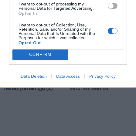
I want to opt-out of processing my
vėliau ir jos nepilnametę
ištuštino žaidimų
Personal Data for Targeted Advertising.
dukrą
(2)
automatus
(1)
Opted In
I want to opt-out of Collection, Use,
Retention, Sale, and/or Sharing of my
Personal Data that Is Unrelated with the
Purposes for which it was collected.
Opted Out
CONFIRM
Kriminalai
Kriminalai
Paramediko nužudymo
Užsidegė lauko pavėsinė:
Data Deletion
Data Access
Privacy Policy
byloje į laisvę paleistas
vos be namų neliko
vienas įtariamųjų
(2)
keturios šeimos