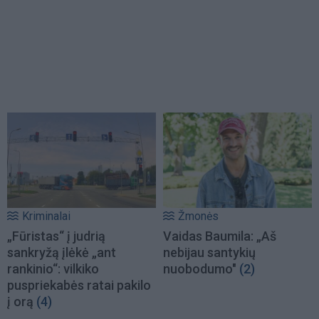
Kriminalai
Žmonės
„Fūristas“ į judrią
Vaidas Baumila: „Aš
sankryžą įlėkė „ant
nebijau santykių
rankinio“: vilkiko
nuobodumo"
(2)
puspriekabės ratai pakilo
į orą
(4)