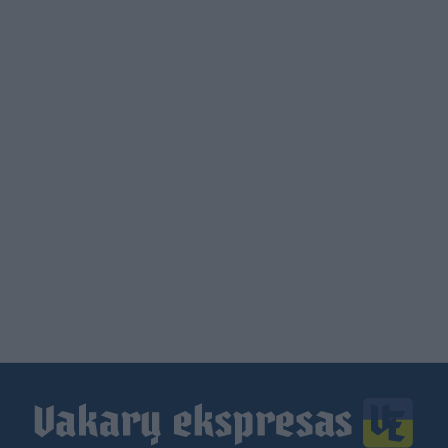
Load
More