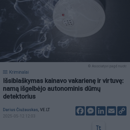
© Asociatyvi pagd nuotr.
Kriminalai
Išsiblaškymas kainavo vakarienę ir virtuvę:
namą išgelbėjo autonominis dūmų
detektorius
Facebook
Messenger
LinkedIn
Email
C
,
Darius Čiužauskas
VE.LT
L
2025-05-12 12:03