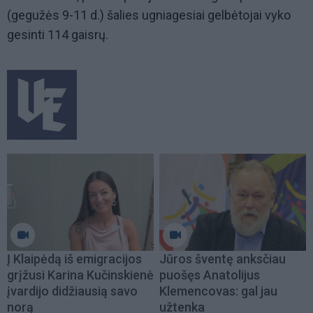
(gegužės 9-11 d.) šalies ugniagesiai gelbėtojai vyko
gesinti 114 gaisrų.
Į Klaipėdą iš emigracijos
Jūros šventę anksčiau
grįžusi Karina Kučinskienė
puošęs Anatolijus
įvardijo didžiausią savo
Klemencovas: gal jau
norą
užtenka