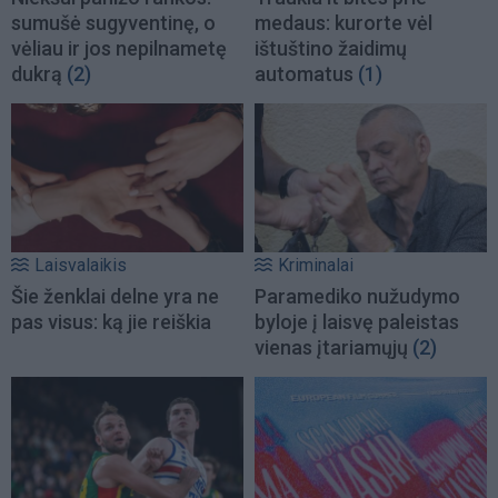
sumušė sugyventinę, o
medaus: kurorte vėl
vėliau ir jos nepilnametę
ištuštino žaidimų
dukrą
(2)
automatus
(1)
Laisvalaikis
Kriminalai
Šie ženklai delne yra ne
Paramediko nužudymo
pas visus: ką jie reiškia
byloje į laisvę paleistas
vienas įtariamųjų
(2)