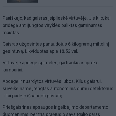
Paaiškėjo, kad gaisras įsiplieskė virtuvėje. Jis kilo, kai
pridegė ant įjungtos viryklės paliktas gaminamas
maistas.
Gaisras užgesintas panaudojus 6 kilogramų miltelinį
gesintuvą. Likviduotas apie 18.53 val.
Virtuvėje apdegė spintelės, gartraukis ir aprūko
kambariai.
Apdegė ir nuardytos virtuvės lubos. Kilus gaisrui,
suveikė name įrengtas autonominis dūmų detektorius
ir tai padėjo išsaugoti pastatą.
Priešgaisrinės apsaugos ir gelbėjimo departamento
duomenimis, per tris praėjusio savaitgalio paras