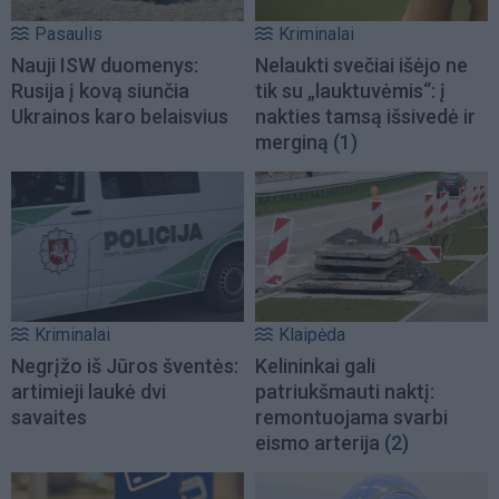
Pasaulis
Kriminalai
Nauji ISW duomenys:
Nelaukti svečiai išėjo ne
Rusija į kovą siunčia
tik su „lauktuvėmis“: į
Ukrainos karo belaisvius
nakties tamsą išsivedė ir
merginą
(1)
Kriminalai
Klaipėda
Negrįžo iš Jūros šventės:
Kelininkai gali
artimieji laukė dvi
patriukšmauti naktį:
savaites
remontuojama svarbi
eismo arterija
(2)