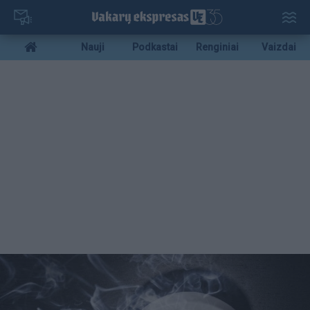
Pereiti
į
pagrindinį
Mobile
Nauji
Podkastai
Renginiai
Vaizdai
turinį
menu
bottom