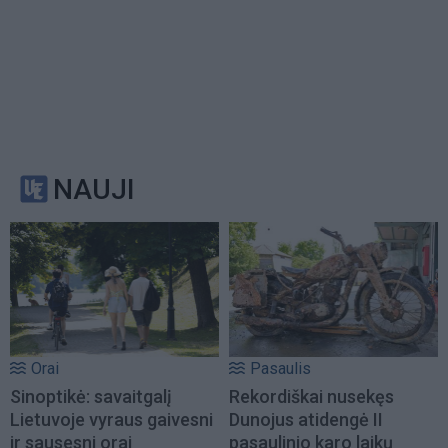
NAUJI
Orai
Pasaulis
Sinoptikė: savaitgalį
Rekordiškai nusekęs
Lietuvoje vyraus gaivesni
Dunojus atidengė II
ir sausesni orai
pasaulinio karo laikų