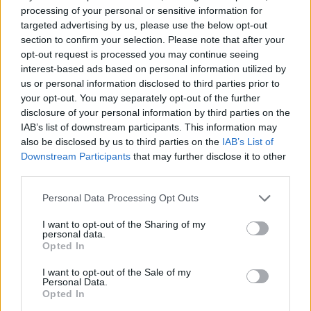
processing of your personal or sensitive information for
targeted advertising by us, please use the below opt-out
section to confirm your selection. Please note that after your
opt-out request is processed you may continue seeing
interest-based ads based on personal information utilized by
Kriminalai
Kriminalai
us or personal information disclosed to third parties prior to
Dviem Klaipėdos
„Fūristas“ į judrią
your opt-out. You may separately opt-out of the further
gimnazistams už kanapių
sankryžą įlėkė „ant
disclosure of your personal information by third parties on the
pagrobimą ir platinimą –
rankinio“: vilkiko
IAB’s list of downstream participants. This information may
lygtinis laisvės atėmimas
puspriekabės ratai pakilo
also be disclosed by us to third parties on the
IAB’s List of
į orą
(4)
Downstream Participants
that may further disclose it to other
third parties.
Personal Data Processing Opt Outs
I want to opt-out of the Sharing of my
personal data.
Opted In
I want to opt-out of the Sale of my
Kriminalai
Kriminalai
Personal Data.
Niekšui panižo rankos:
Traukia it bites prie
Opted In
sumušė sugyventinę, o
medaus: kurorte vėl