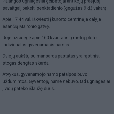
Palangos ugniagesiai gelbėtojai ant kojų praėjusį
savaitgalį pakelti penktadienio (gegužės 9 d.) vakarą.
Apie 17.44 val. iškviesti į kurorto centrinėje dalyje
esančią Maironio gatvę.
Joje užsidegė apie 160 kvadratinių metrų ploto
individualus gyvenamasis namas.
Dviejų aukštų su mansarda pastatas yra rąstinis,
stogas dengtas skarda.
Atvykus, gyvenamojo namo patalpos buvo
uždūmintos. Gyventojų name nebuvo, tad ugniagesiai
į vidų pateko išlaužę duris.