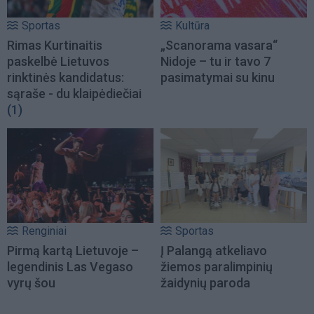
Sportas
Kultūra
Rimas Kurtinaitis
„Scanorama vasara“
paskelbė Lietuvos
Nidoje – tu ir tavo 7
rinktinės kandidatus:
pasimatymai su kinu
sąraše - du klaipėdiečiai
(1)
Renginiai
Sportas
Pirmą kartą Lietuvoje –
Į Palangą atkeliavo
legendinis Las Vegaso
žiemos paralimpinių
vyrų šou
žaidynių paroda