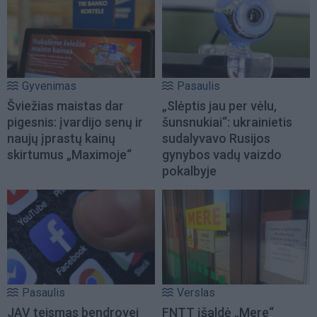
Gyvenimas
Pasaulis
Šviežias maistas dar
„Slėptis jau per vėlu,
pigesnis: įvardijo senų ir
šunsnukiai“: ukrainietis
naujų įprastų kainų
sudalyvavo Rusijos
skirtumus „Maximoje“
gynybos vadų vaizdo
pokalbyje
Pasaulis
Verslas
JAV teismas bendrovei
FNTT įšaldė „Mere“