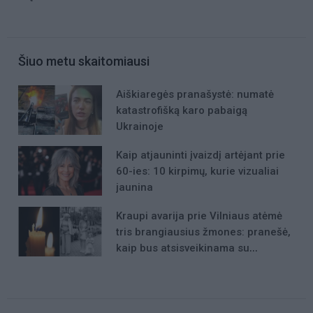
Šiuo metu skaitomiausi
Aiškiaregės pranašystė: numatė
katastrofišką karo pabaigą
Ukrainoje
Kaip atjauninti įvaizdį artėjant prie
60-ies: 10 kirpimų, kurie vizualiai
jaunina
Kraupi avarija prie Vilniaus atėmė
tris brangiausius žmones: pranešė,
kaip bus atsisveikinama su
mergaite, jos mama ir močiute