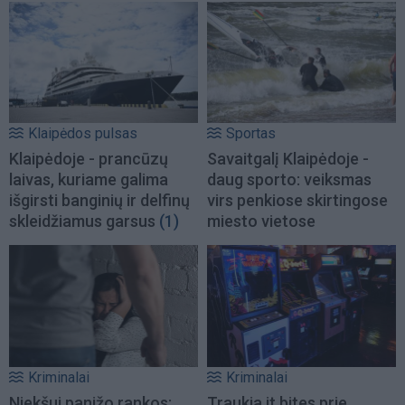
Klaipėdos pulsas
Sportas
Klaipėdoje - prancūzų
Savaitgalį Klaipėdoje -
laivas, kuriame galima
daug sporto: veiksmas
išgirsti banginių ir delfinų
virs penkiose skirtingose
skleidžiamus garsus
(1)
miesto vietose
Kriminalai
Kriminalai
Niekšui panižo rankos:
Traukia it bites prie