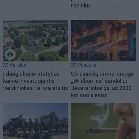
radinius
Verslas
Pasaulis
Į daugiabučio statybas
Ukrainiečių dronai smogė
kaime investuojantis
„Wildberries“ sandėliui
verslininkas: tai yra ateitis
Jekaterinburge, už 2000
km nuo sienos