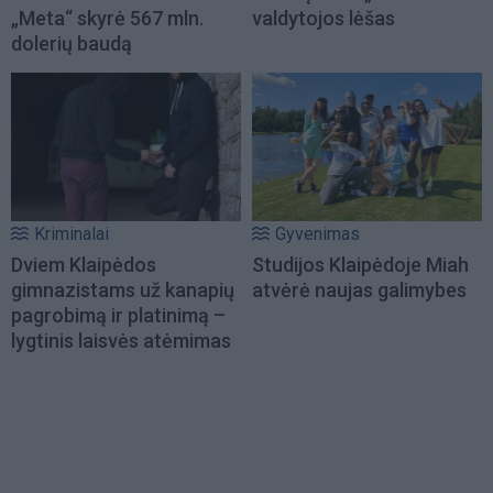
„Meta“ skyrė 567 mln.
valdytojos lėšas
dolerių baudą
Kriminalai
Gyvenimas
Dviem Klaipėdos
Studijos Klaipėdoje Miah
gimnazistams už kanapių
atvėrė naujas galimybes
pagrobimą ir platinimą –
lygtinis laisvės atėmimas