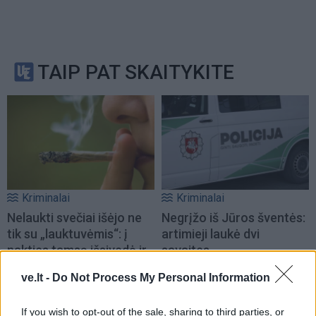
TAIP PAT SKAITYKITE
Kriminalai
Kriminalai
Nelaukti svečiai išėjo ne
Negrįžo iš Jūros šventės:
tik su „lauktuvėmis“: į
artimieji laukė dvi
nakties tamsą išsivedė ir
savaites
merginą
(1)
ve.lt -
Do Not Process My Personal Information
If you wish to opt-out of the sale, sharing to third parties, or