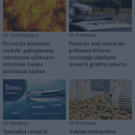
Technologijos
Kriminalai
Proveržis kosmoso
Pamiršo, kad namai jau
moksle: galingiausias
priklauso kitiems:
teleskopas užfiksavo
nostalgija daiktams
istorinius Saulės
privertė griebtis smurto
paviršiaus kadrus
Renginiai
Kriminalai
Specialus reisas iš
Sukčiai nesnaudžia: