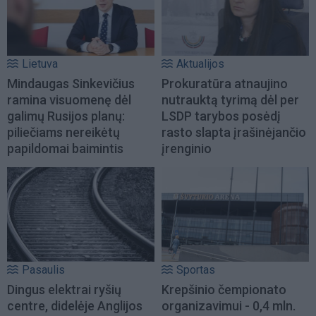
Lietuva
Aktualijos
Mindaugas Sinkevičius
Prokuratūra atnaujino
ramina visuomenę dėl
nutrauktą tyrimą dėl per
galimų Rusijos planų:
LSDP tarybos posėdį
piliečiams nereikėtų
rasto slapta įrašinėjančio
papildomai baimintis
įrenginio
Pasaulis
Sportas
Dingus elektrai ryšių
Krepšinio čempionato
centre, didelėje Anglijos
organizavimui - 0,4 mln.