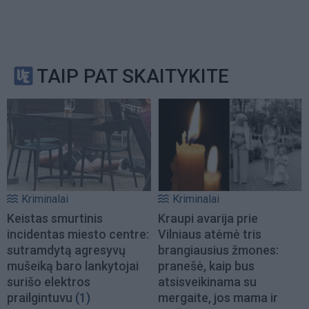
TAIP PAT SKAITYKITE
Kriminalai
Kriminalai
Keistas smurtinis
Kraupi avarija prie
incidentas miesto centre:
Vilniaus atėmė tris
sutramdytą agresyvų
brangiausius žmones:
mušeiką baro lankytojai
pranešė, kaip bus
surišo elektros
atsisveikinama su
prailgintuvu
(1)
mergaite, jos mama ir