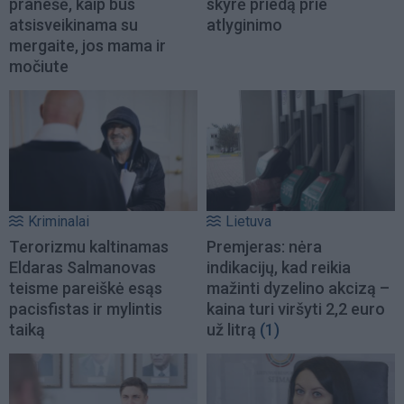
pranešė, kaip bus
skyrė priedą prie
atsisveikinama su
atlyginimo
mergaite, jos mama ir
močiute
Kriminalai
Lietuva
Terorizmu kaltinamas
Premjeras: nėra
Eldaras Salmanovas
indikacijų, kad reikia
teisme pareiškė esąs
mažinti dyzelino akcizą –
pacisfistas ir mylintis
kaina turi viršyti 2,2 euro
taiką
už litrą
(1)