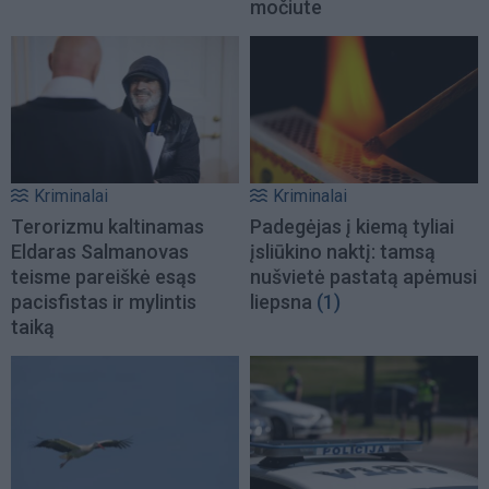
močiute
Kriminalai
Kriminalai
Terorizmu kaltinamas
Padegėjas į kiemą tyliai
Eldaras Salmanovas
įsliūkino naktį: tamsą
teisme pareiškė esąs
nušvietė pastatą apėmusi
pacisfistas ir mylintis
liepsna
(1)
taiką