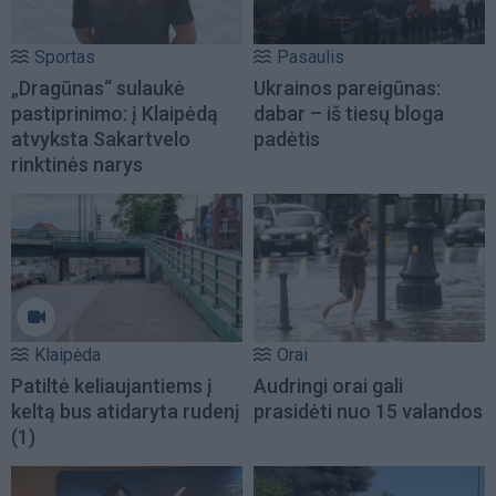
Sportas
Pasaulis
„Dragūnas“ sulaukė
Ukrainos pareigūnas:
pastiprinimo: į Klaipėdą
dabar – iš tiesų bloga
atvyksta Sakartvelo
padėtis
rinktinės narys
Klaipėda
Orai
Patiltė keliaujantiems į
Audringi orai gali
keltą bus atidaryta rudenį
prasidėti nuo 15 valandos
(1)