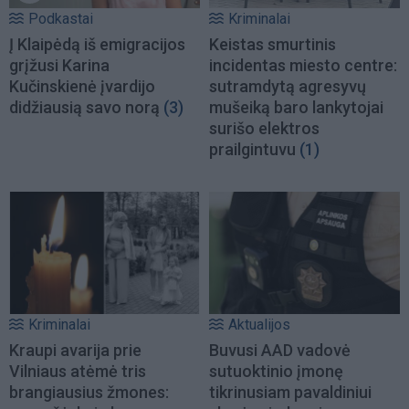
Podkastai
Kriminalai
Į Klaipėdą iš emigracijos
Keistas smurtinis
grįžusi Karina
incidentas miesto centre:
Kučinskienė įvardijo
sutramdytą agresyvų
didžiausią savo norą
(3)
mušeiką baro lankytojai
surišo elektros
prailgintuvu
(1)
Kriminalai
Aktualijos
Kraupi avarija prie
Buvusi AAD vadovė
Vilniaus atėmė tris
sutuoktinio įmonę
brangiausius žmones:
tikrinusiam pavaldiniui