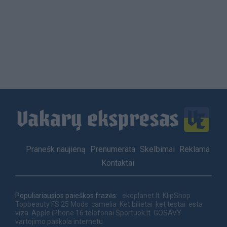
Load
More
Footer
Pranešk naujieną
Prenumerata
Skelbimai
Reklama
menu
Kontaktai
Populiariausios paieškos frazės:
ekoplanet.lt
KlipShop
Topbeauty
FS 25 Mods
camelia
Ket bilietai
ket testai
esta
viza
Apple iPhone 16 telefonai
Sportuok.lt
GOSAVY
vartojimo paskola internetu