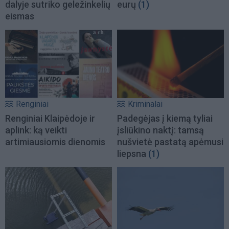
dalyje sutriko geležinkelių
eurų
(1)
eismas
Renginiai
Kriminalai
Renginiai Klaipėdoje ir
Padegėjas į kiemą tyliai
aplink: ką veikti
įsliūkino naktį: tamsą
artimiausiomis dienomis
nušvietė pastatą apėmusi
liepsna
(1)