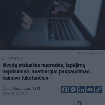
© Pr. siuntėjo nuotr.
Kriminalai
Išvydę atsiųstas nuorodas, įspėjimų
neprisiminė: neatsargus paspaudimas
kainavo tūkstančius
Facebook
Messenger
LinkedIn
Email
C
,
Darius Čiužauskas
VE.LT
L
2026-05-20 17:00