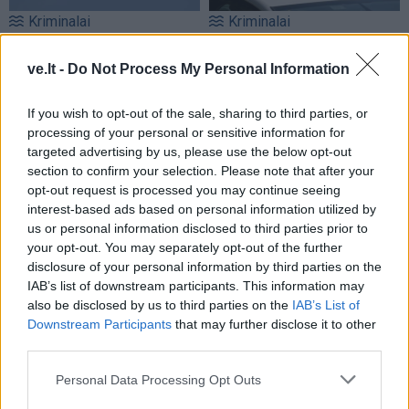
Kriminalai
Kriminalai
Muitininko Dulaičio
Pamiršo, kad namai jau
pasekėjas nušovė gandrą
priklauso kitiems:
ve.lt -
Do Not Process My Personal Information
(2)
nostalgija daiktams
privertė griebtis smurto
If you wish to opt-out of the sale, sharing to third parties, or
processing of your personal or sensitive information for
targeted advertising by us, please use the below opt-out
section to confirm your selection. Please note that after your
opt-out request is processed you may continue seeing
interest-based ads based on personal information utilized by
us or personal information disclosed to third parties prior to
your opt-out. You may separately opt-out of the further
Kriminalai
Kriminalai
disclosure of your personal information by third parties on the
IAB’s list of downstream participants. This information may
Sukčiai nesnaudžia:
Gaisras automobilių
also be disclosed by us to third parties on the
IAB’s List of
naudojasi dėl kietojo kuro
pardavimo aikštelėje:
Downstream Participants
that may further disclose it to other
kilusiu ažiotažu
sudegė ne tik namelis ant
third parties.
ratų
Personal Data Processing Opt Outs