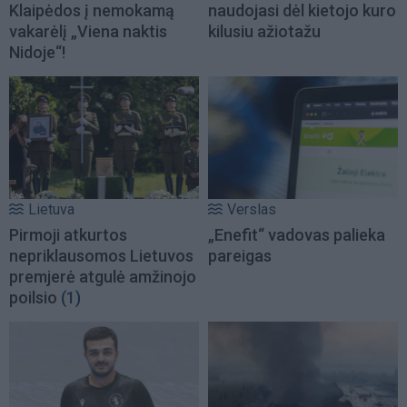
Klaipėdos į nemokamą
naudojasi dėl kietojo kuro
vakarėlį „Viena naktis
kilusiu ažiotažu
Nidoje“!
Lietuva
Verslas
Pirmoji atkurtos
„Enefit“ vadovas palieka
nepriklausomos Lietuvos
pareigas
premjerė atgulė amžinojo
poilsio
(1)