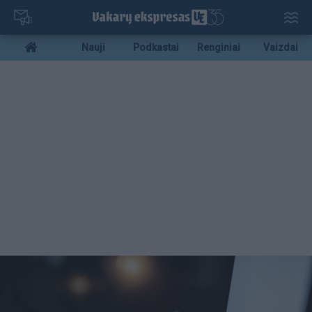
Pereiti
į
pagrindinį
Mobile
Nauji
Podkastai
Renginiai
Vaizdai
turinį
menu
bottom