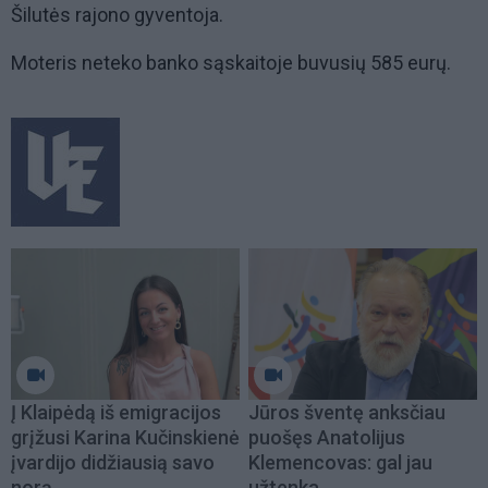
Šilutės rajono gyventoja.
Moteris neteko banko sąskaitoje buvusių 585 eurų.
Į Klaipėdą iš emigracijos
Jūros šventę anksčiau
grįžusi Karina Kučinskienė
puošęs Anatolijus
įvardijo didžiausią savo
Klemencovas: gal jau
norą
užtenka