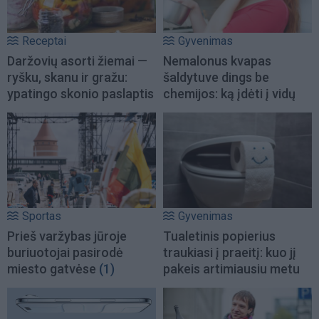
Receptai
Gyvenimas
Daržovių asorti žiemai —
Nemalonus kvapas
ryšku, skanu ir gražu:
šaldytuve dings be
ypatingo skonio paslaptis
chemijos: ką įdėti į vidų
Sportas
Gyvenimas
Prieš varžybas jūroje
Tualetinis popierius
buriuotojai pasirodė
traukiasi į praeitį: kuo jį
miesto gatvėse
(1)
pakeis artimiausiu metu