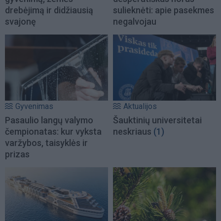
drebėjimą ir didžiausią
sulieknėti: apie pasekmes
svajonę
negalvojau
Gyvenimas
Aktualijos
Pasaulio langų valymo
Šauktinių universitetai
čempionatas: kur vyksta
neskriaus
(1)
varžybos, taisyklės ir
prizas