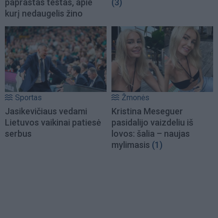
paprastas testas, apie
(3)
kurį nedaugelis žino
Sportas
Žmonės
Jasikevičiaus vedami
Kristina Meseguer
Lietuvos vaikinai patiesė
pasidalijo vaizdeliu iš
serbus
lovos: šalia – naujas
mylimasis
(1)