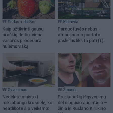
Sodas ir daržas
Klaipėda
Kaip užtikrinti gausų
Parduotuvės nebus -
braškių derlių: viena
atnaujinamo pastato
vasaros procedūra
paskirtis liks ta pati
(1)
nulems viską
Gyvenimas
Žmonės
Nedėkite maisto į
Po skaudžių išgyvenimų
mikrobangų krosnelę, kol
dėl dingusio augintinio –
neatlikote šio veiksmo:
žinia iš Ruslano Kirilkino