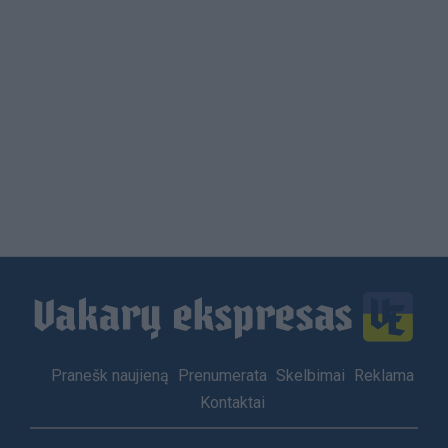
Load
More
Footer
Pranešk naujieną
Prenumerata
Skelbimai
Reklama
menu
Kontaktai