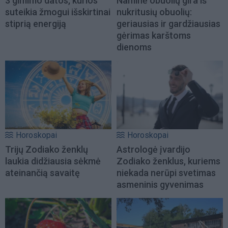
3 gimimo datos, kurios
Naminė obuolių gira iš
suteikia žmogui išskirtinai
nukritusių obuolių:
stiprią energiją
geriausias ir gardžiausias
gėrimas karštoms
dienoms
Horoskopai
Horoskopai
Trijų Zodiako ženklų
Astrologė įvardijo
laukia didžiausia sėkmė
Zodiako ženklus, kuriems
ateinančią savaitę
niekada nerūpi svetimas
asmeninis gyvenimas