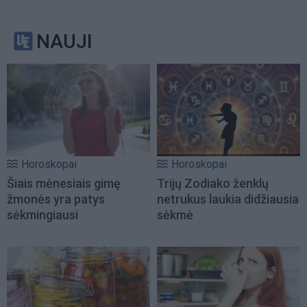
NAUJI
Horoskopai
Horoskopai
Šiais mėnesiais gimę
Trijų Zodiako ženklų
žmonės yra patys
netrukus laukia didžiausia
sėkmingiausi
sėkmė