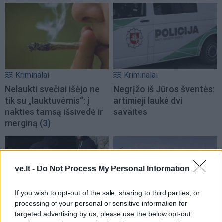
Kriminalai
Kriminalai
Nelaukti svečiai išėjo ne
Negrįžo iš Jūros šventės:
tik su „lauktuvėmis“: į
artimieji laukė dvi
nakties tamsą išsivedė ir
savaites
merginą
(3)
ve.lt -
Do Not Process My Personal Information
If you wish to opt-out of the sale, sharing to third parties, or
processing of your personal or sensitive information for
Kriminalai
Kriminalai
targeted advertising by us, please use the below opt-out