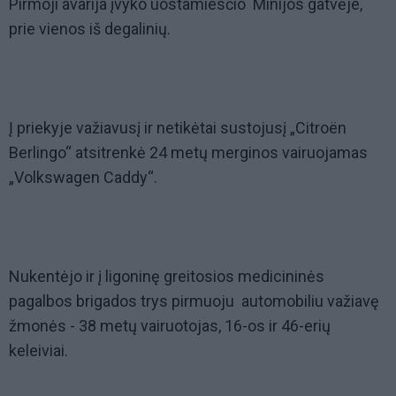
Pirmoji avarija įvyko uostamiesčio Minijos gatvėje,
prie vienos iš degalinių.
Į priekyje važiavusį ir netikėtai sustojusį „Citroën
Berlingo“ atsitrenkė 24 metų merginos vairuojamas
„Volkswagen Caddy“.
Nukentėjo ir į ligoninę greitosios medicininės
pagalbos brigados trys pirmuoju automobiliu važiavę
žmonės - 38 metų vairuotojas, 16-os ir 46-erių
keleiviai.