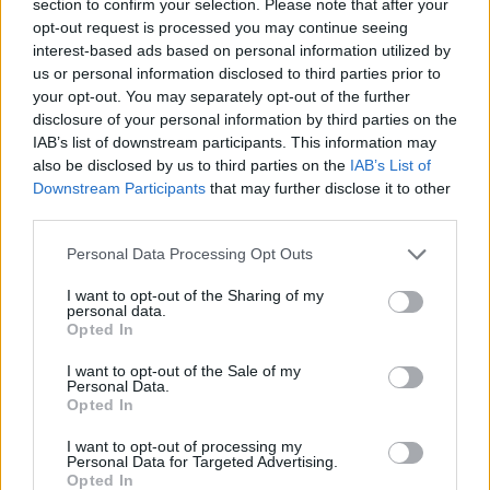
Dviem Klaipėdos
„Fūristas“ į judrią
section to confirm your selection. Please note that after your
gimnazistams už kanapių
sankryžą įlėkė „ant
opt-out request is processed you may continue seeing
pagrobimą ir platinimą –
rankinio“: vilkiko
interest-based ads based on personal information utilized by
us or personal information disclosed to third parties prior to
lygtinis laisvės atėmimas
puspriekabės ratai pakilo
your opt-out. You may separately opt-out of the further
į orą
(7)
disclosure of your personal information by third parties on the
IAB’s list of downstream participants. This information may
also be disclosed by us to third parties on the
IAB’s List of
Downstream Participants
that may further disclose it to other
third parties.
Personal Data Processing Opt Outs
Kriminalai
Kriminalai
I want to opt-out of the Sharing of my
personal data.
Niekšui panižo rankos:
Traukia it bites prie
Opted In
sumušė sugyventinę, o
medaus: kurorte vėl
vėliau ir jos nepilnametę
ištuštino žaidimų
I want to opt-out of the Sale of my
Personal Data.
dukrą
(2)
automatus
(1)
Opted In
I want to opt-out of processing my
Personal Data for Targeted Advertising.
Opted In