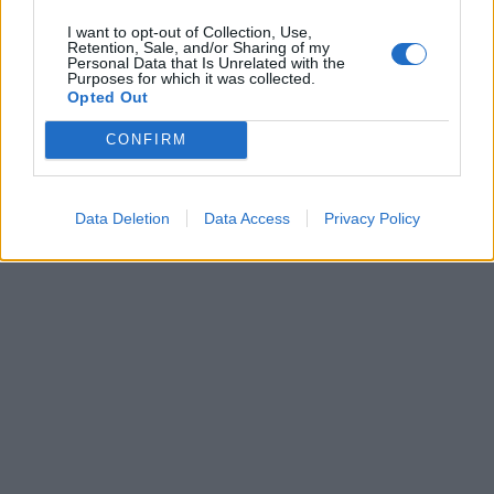
I want to opt-out of Collection, Use,
Retention, Sale, and/or Sharing of my
Personal Data that Is Unrelated with the
Purposes for which it was collected.
Kriminalai
Kriminalai
Opted Out
Paramediko nužudymo
Užsidegė lauko pavėsinė:
CONFIRM
byloje į laisvę paleistas
vos be namų neliko
vienas įtariamųjų
(3)
keturios šeimos
Data Deletion
Data Access
Privacy Policy