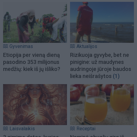
Gyvenimas
Aktualijos
Etiopija per vieną dieną
Rizikuoja gyvybe, bet ne
pasodino 353 milijonus
pinigine: už maudynes
medžių: kiek iš jų išliko?
audringoje jūroje baudos
lieka neišrašytos
(1)
Laisvalaikis
Receptai