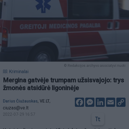
© Redakcijos archyvo asociatyvi nuotr.
Kriminalai
Mergina gatvėje trumpam užsisvajojo: trys
žmonės atsidūrė ligoninėje
Facebook
Messenger
LinkedIn
Email
C
,
,
Darius Čiužauskas
VE.LT
L
ciuzas@ve.lt
2022-07-29 16:57