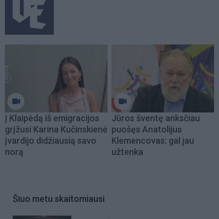
Į Klaipėdą iš emigracijos
Jūros šventę anksčiau
grįžusi Karina Kučinskienė
puošęs Anatolijus
įvardijo didžiausią savo
Klemencovas: gal jau
norą
užtenka
Šiuo metu skaitomiausi