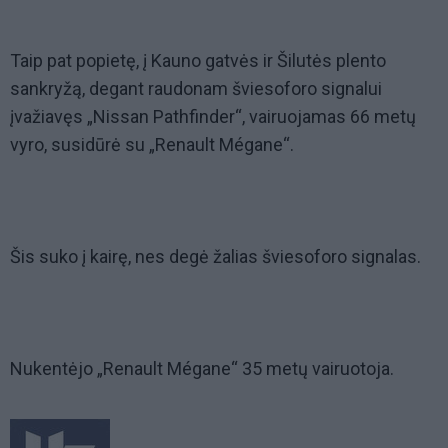
Taip pat popietę, į Kauno gatvės ir Šilutės plento
sankryžą, degant raudonam šviesoforo signalui
įvažiavęs „Nissan Pathfinder“, vairuojamas 66 metų
vyro, susidūrė su „Renault Mégane“.
Šis suko į kairę, nes degė žalias šviesoforo signalas.
Nukentėjo „Renault Mégane“ 35 metų vairuotoja.