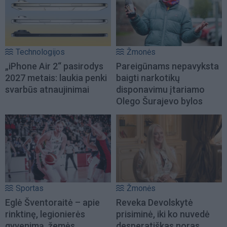
Technologijos
Žmonės
„iPhone Air 2“ pasirodys
Pareigūnams nepavyksta
2027 metais: laukia penki
baigti narkotikų
svarbūs atnaujinimai
disponavimu įtariamo
Olego Šurajevo bylos
Sportas
Žmonės
Eglė Šventoraitė – apie
Reveka Devolskytė
rinktinę, legionierės
prisiminė, iki ko nuvedė
gyvenimą, žemės
desperatiškas noras