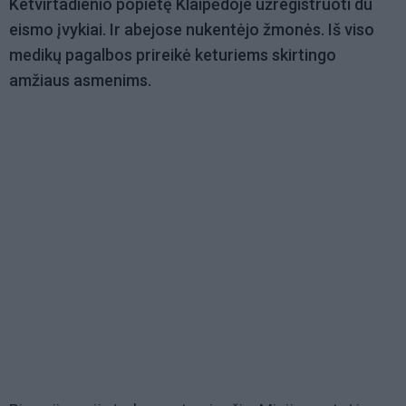
Ketvirtadienio popietę Klaipėdoje užregistruoti du
eismo įvykiai. Ir abejose nukentėjo žmonės. Iš viso
medikų pagalbos prireikė keturiems skirtingo
amžiaus asmenims.