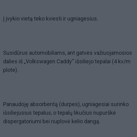
Į įvykio vietą teko kviesti ir ugniagesius.
Susidūrus automobiliams, ant gatvės važiuojamosios
dalies iš „Volkswagen Caddy“ išsiliejo tepalai (4 kv/m
plote).
Panaudoję absorbentą (durpes), ugniagesiai surinko
išsiliejusius tepalus, o tepalų likučius nupurškė
dispergatoriumi bei nuplovė kelio dangą.