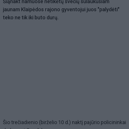
Šiąnakt namuose netikėtų svečių sulaukusiam
jaunam Klaipėdos rajono gyventojui juos "palydėti"
teko ne tik iki buto durų.
Šio trečiadienio (birželio 10 d.) naktį pajūrio policininkai