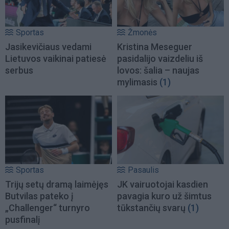
Sportas
Žmonės
Jasikevičiaus vedami
Kristina Meseguer
Lietuvos vaikinai patiesė
pasidalijo vaizdeliu iš
serbus
lovos: šalia – naujas
mylimasis
(1)
Sportas
Pasaulis
Trijų setų dramą laimėjęs
JK vairuotojai kasdien
Butvilas pateko į
pavagia kuro už šimtus
„Challenger“ turnyro
tūkstančių svarų
(1)
pusfinalį