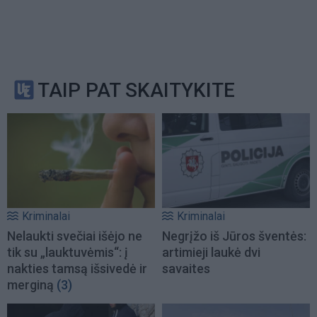
TAIP PAT SKAITYKITE
Kriminalai
Kriminalai
Nelaukti svečiai išėjo ne
Negrįžo iš Jūros šventės:
tik su „lauktuvėmis“: į
artimieji laukė dvi
nakties tamsą išsivedė ir
savaites
merginą
(3)