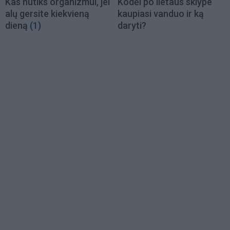
Kas nutiks organizmui, jei
Kodėl po lietaus sklype
alų gersite kiekvieną
kaupiasi vanduo ir ką
dieną
(1)
daryti?
Load
More