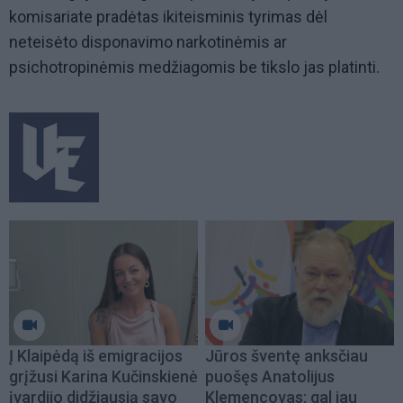
komisariate pradėtas ikiteisminis tyrimas dėl
neteisėto disponavimo narkotinėmis ar
psichotropinėmis medžiagomis be tikslo jas platinti.
Į Klaipėdą iš emigracijos
Jūros šventę anksčiau
grįžusi Karina Kučinskienė
puošęs Anatolijus
įvardijo didžiausią savo
Klemencovas: gal jau