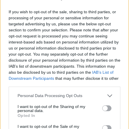
sumušė sugyventinę, o
medaus: kurorte vėl
If you wish to opt-out of the sale, sharing to third parties, or
vėliau ir jos nepilnametę
ištuštino žaidimų
processing of your personal or sensitive information for
dukrą
(2)
automatus
(1)
targeted advertising by us, please use the below opt-out
section to confirm your selection. Please note that after your
opt-out request is processed you may continue seeing
interest-based ads based on personal information utilized by
us or personal information disclosed to third parties prior to
your opt-out. You may separately opt-out of the further
disclosure of your personal information by third parties on the
IAB’s list of downstream participants. This information may
Kriminalai
Kriminalai
also be disclosed by us to third parties on the
IAB’s List of
Paramediko nužudymo
Užsidegė lauko pavėsinė:
Downstream Participants
that may further disclose it to other
byloje į laisvę paleistas
vos be namų neliko
third parties.
vienas įtariamųjų
(3)
keturios šeimos
Personal Data Processing Opt Outs
I want to opt-out of the Sharing of my
personal data.
Opted In
I want to opt-out of the Sale of my