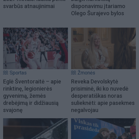
svarbūs atnaujinimai
disponavimu įtariamo
Olego Šurajevo bylos
Sportas
Žmonės
Eglė Šventoraitė – apie
Reveka Devolskytė
rinktinę, legionierės
prisiminė, iki ko nuvedė
gyvenimą, žemės
desperatiškas noras
drebėjimą ir didžiausią
sulieknėti: apie pasekmes
svajonę
negalvojau