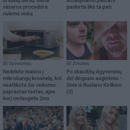
braškių derlių: viena
atnaujinamo pastato
vasaros procedūra
paskirtis liks ta pati
nulems viską
Gyvenimas
Žmonės
Nedėkite maisto į
Po skaudžių išgyvenimų
mikrobangų krosnelę, kol
dėl dingusio augintinio –
neatlikote šio veiksmo:
žinia iš Ruslano Kirilkino
paprastas testas, apie
(3)
kurį nedaugelis žino