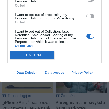
Personal Data.
Opted In
I want to opt-out of processing my
Personal Data for Targeted Advertising.
Opted In
I want to opt-out of Collection, Use,
Retention, Sale, and/or Sharing of my
Personal Data that Is Unrelated with the
Purposes for which it was collected.
Opted Out
NAUJI
CONFIRM
Data Deletion
Data Access
Privacy Policy
Technologijos
Žmonės
„iPhone Air 2“ pasirodys
Pareigūnams nepavyksta
2027 metais: laukia penki
baigti narkotikų