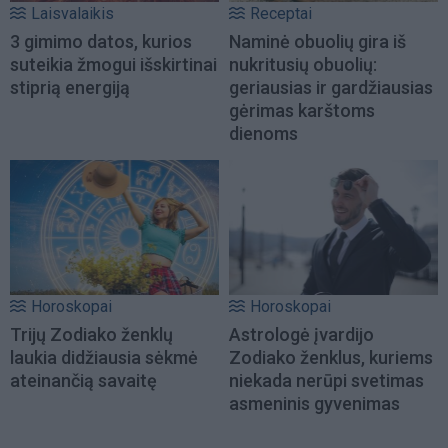
Laisvalaikis
Receptai
3 gimimo datos, kurios
Naminė obuolių gira iš
suteikia žmogui išskirtinai
nukritusių obuolių:
stiprią energiją
geriausias ir gardžiausias
gėrimas karštoms
dienoms
Horoskopai
Horoskopai
Trijų Zodiako ženklų
Astrologė įvardijo
laukia didžiausia sėkmė
Zodiako ženklus, kuriems
ateinančią savaitę
niekada nerūpi svetimas
asmeninis gyvenimas