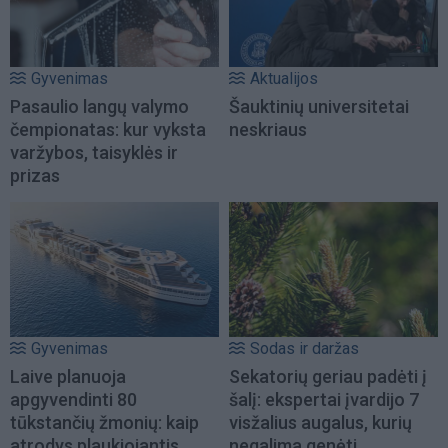
Gyvenimas
Aktualijos
Pasaulio langų valymo
Šauktinių universitetai
čempionatas: kur vyksta
neskriaus
varžybos, taisyklės ir
prizas
Gyvenimas
Sodas ir daržas
Laive planuoja
Sekatorių geriau padėti į
apgyvendinti 80
šalį: ekspertai įvardijo 7
tūkstančių žmonių: kaip
visžalius augalus, kurių
atrodys plaukiojantis
negalima genėti