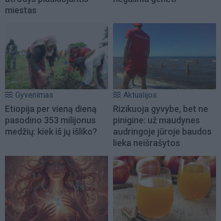
miestas
Gyvenimas
Aktualijos
Etiopija per vieną dieną
Rizikuoja gyvybe, bet ne
pasodino 353 milijonus
pinigine: už maudynes
medžių: kiek iš jų išliko?
audringoje jūroje baudos
lieka neišrašytos