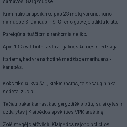
darbavosi Gargžduose.
Kriminalistai apsilankė pas 23 metų vaikiną, kurio
namuose S. Dariaus ir S. Girėno gatvėje atlikta krata.
Pareigūnai tuščiomis rankomis neliko.
Apie 1.05 val. bute rasta augalinės kilmės medžiaga.
Įtariama, kad yra narkotinė medžiaga marihuana -
kanapės.
Koks tiksliai kvaišalų kiekis rastas, teisėsaugininkai
nedetalizuoja.
Tačiau pakankamas, kad gargždiškis būtų sulaikytas ir
uždarytas į Klaipėdos apskrities VPK areštinę.
Žolė mėgėjo atžvilgiu Klaipėdos rajono policijos