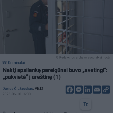
© Redakcijos archyvo asociatyvi nuotr.
Kriminalai
Naktį apsilankę pareigūnai buvo „svetingi“:
„pakvietė“ į areštinę
(1)
Facebook
Messenger
LinkedIn
Email
C
,
Darius Čiužauskas
VE.LT
L
2026-06-10 16:30