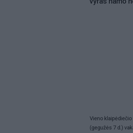
vyras namo n
Vieno klaipėdiečio 
(gegužės 7 d.) vak