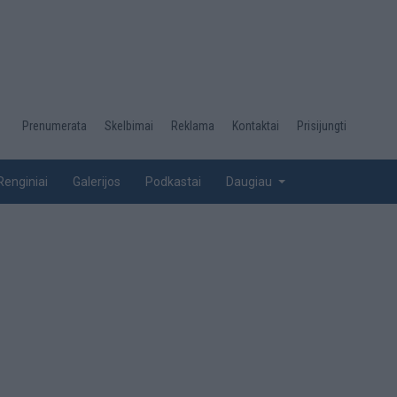
Desktop
Prenumerata
Skelbimai
Reklama
Kontaktai
Prisijungti
menu
top
Renginiai
Galerijos
Podkastai
Daugiau