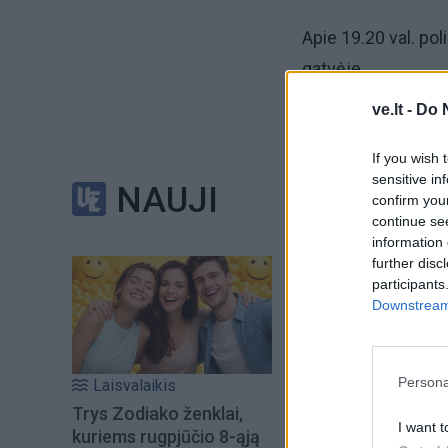
Apie 19.20 val. pol
gatvėje.
ve.lt -
Do 
Nuspręsta atlikti d
If you wish 
Pas 36 metų vyrą r
sensitive in
NAUJI
confirm you
sukėlė įtarimą.
continue se
information 
further disc
Manoma, kad jame 
participants
Downstream 
Kokia tiksliai, paai
Namo įtariamajam gr
Persona
Laisvalaikis
Trys Zodiako ženklai,
VPK areštinę.
I want t
kuriems rugpjūčio 8-ąją