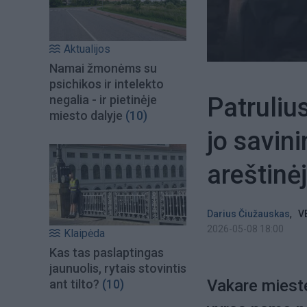
Aktualijos
Namai žmonėms su
psichikos ir intelekto
Patruliu
negalia - ir pietinėje
miesto dalyje
(10)
jo savini
areštinė
,
Darius Čiužauskas
V
2026-05-08 18:00
Klaipėda
Kas tas paslaptingas
jaunuolis, rytais stovintis
Vakare mieste
ant tilto?
(10)