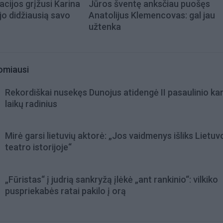
acijos grįžusi Karina
Jūros šventę anksčiau puošęs
jo didžiausią savo
Anatolijus Klemencovas: gal jau
užtenka
omiausi
Rekordiškai nusekęs Dunojus atidengė II pasaulinio ka
laikų radinius
Mirė garsi lietuvių aktorė: „Jos vaidmenys išliks Lietuv
teatro istorijoje“
„Fūristas“ į judrią sankryžą įlėkė „ant rankinio“: vilkiko
puspriekabės ratai pakilo į orą