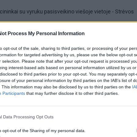
icininkai su vyruku pasisveikino viešoje vietoje - Strėvos
Not Process My Personal Information
alinę jo apžiūrą.
to opt-out of the sale, sharing to third parties, or processing of your per
astas plastikinis maišelis, kurio turinys teisėsaugininka
formation for targeted advertising by us, please use the below opt-out s
r selection. Please note that after your opt-out request is processed y
eing interest-based ads based on personal information utilized by us or
disclosed to third parties prior to your opt-out. You may separately opt-
losure of your personal information by third parties on the IAB’s list of
galėjo būti narkotinė medžiaga.
. This information may also be disclosed by us to third parties on the
IA
Participants
that may further disclose it to other third parties.
škės maišelio turinį ištyrus.
įžti neleista, jis sulaikytas ir uždarytas į Klaipėdos apsk
l Data Processing Opt Outs
o opt-out of the Sharing of my personal data.