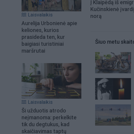
Į Klaipėdą iš emigr
Kučinskienė įvardi
Laisvalaikis
norą
Aurelija Urbonienė apie
keliones, kurios
prasideda ten, kur
Šiuo metu skait
baigiasi turistiniai
maršrutai
Laisvalaikis
Ši užduotis atrodo
neįmanoma: perkelkite
tik du degtukus, kad
skaičiavimas taptų