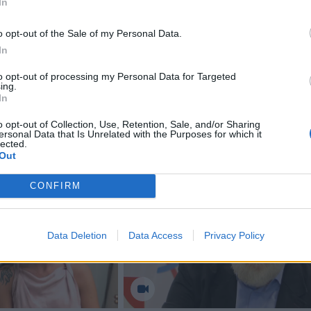
In
olicijos komisariate pradėtas ikiteisminis tyrimas dėl
o opt-out of the Sale of my Personal Data.
vimo narkotinėmis ar psichotropinėmis medžiagomis be 
In
to opt-out of processing my Personal Data for Targeted
ing.
In
o opt-out of Collection, Use, Retention, Sale, and/or Sharing
ersonal Data that Is Unrelated with the Purposes for which it
lected.
Out
CONFIRM
Data Deletion
Data Access
Privacy Policy