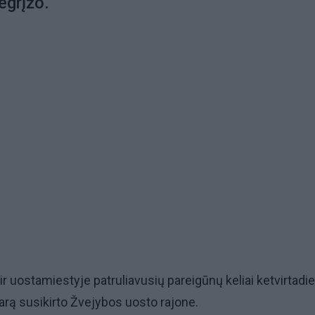
egrįžo.
ir uostamiestyje patruliavusių pareigūnų keliai ketvirtadi
arą susikirto Žvejybos uosto rajone.