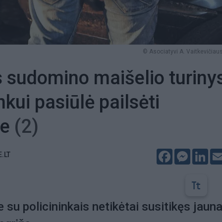
© Asociatyvi A. Vaitkevičiaus
s sudomino maišelio turiny
nkui pasiūlė pailsėti
je
(2)
Facebook
Messeng
Lin
E.LT
 su policininkais netikėtai susitikęs jaun