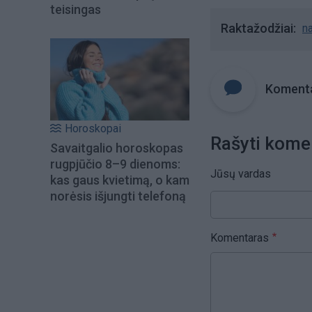
teisingas
Raktažodžiai
na
Komenta
Horoskopai
Rašyti kome
Savaitgalio horoskopas
rugpjūčio 8–9 dienoms:
Jūsų vardas
kas gaus kvietimą, o kam
norėsis išjungti telefoną
Komentaras