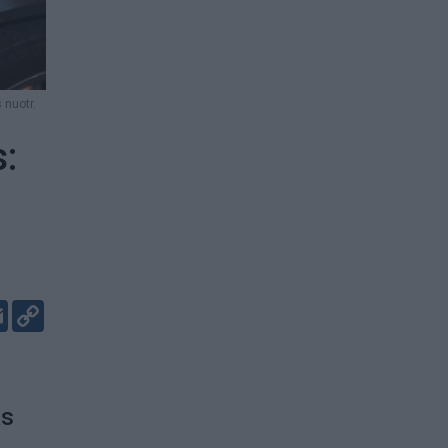
 nuotr.
s:
er
kedIn
Email
Copy
Link
as