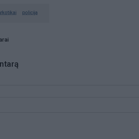
rkotikai
policija
rai
ntarą