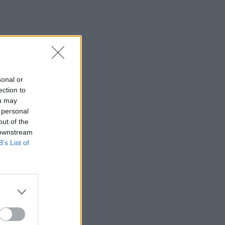
sonal or
ms
ection to
ou may
 personal
out of the
 downstream
B’s List of
rities