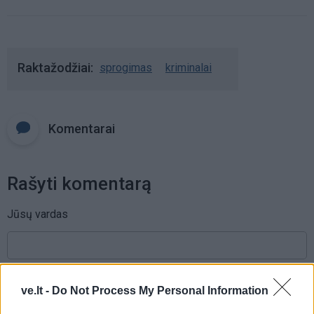
Raktažodžiai
sprogimas
kriminalai
Komentarai
Rašyti komentarą
Jūsų vardas
Komentaras
ve.lt -
Do Not Process My Personal Information