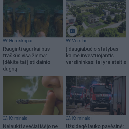
Horoskopai
Verslas
Rauginti agurkai bus
Į daugiabučio statybas
traškūs visą žiemą:
kaime investuojantis
įdėkite tai į stiklainio
verslininkas: tai yra ateitis
dugną
Kriminalai
Kriminalai
Nelaukti svečiai išėjo ne
Užsidegė lauko pavėsinė: