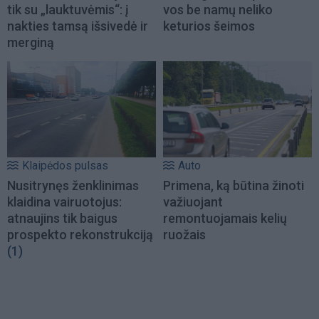
tik su „lauktuvėmis“: į
vos be namų neliko
nakties tamsą išsivedė ir
keturios šeimos
merginą
Klaipėdos pulsas
Auto
Nusitrynęs ženklinimas
Primena, ką būtina žinoti
klaidina vairuotojus:
važiuojant
atnaujins tik baigus
remontuojamais kelių
prospekto rekonstrukciją
ruožais
(1)