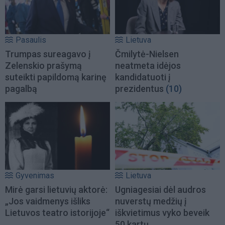
Pasaulis
Lietuva
Trumpas sureagavo į
Čmilytė-Nielsen
Zelenskio prašymą
neatmeta idėjos
suteikti papildomą karinę
kandidatuoti į
pagalbą
prezidentus
(10)
Gyvenimas
Lietuva
Mirė garsi lietuvių aktorė:
Ugniagesiai dėl audros
„Jos vaidmenys išliks
nuverstų medžių į
Lietuvos teatro istorijoje“
iškvietimus vyko beveik
50 kartų