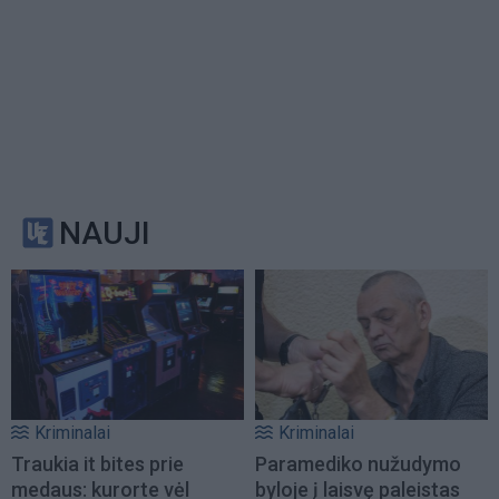
NAUJI
Kriminalai
Kriminalai
Traukia it bites prie
Paramediko nužudymo
medaus: kurorte vėl
byloje į laisvę paleistas