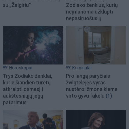
su „Žalgiriu“
Zodiako ženklus, kurių
neįmanoma užklupti
nepasiruošusių
Horoskopai
Kriminalai
Trys Zodiako ženklai,
Pro langą paryčiais
kurie šiandien turėtų
žvilgtelėjęs vyras
atkreipti dėmesį į
nustėro: žmona kieme
aukštesniųjų jėgų
virto gyvu fakelu
(1)
patarimus