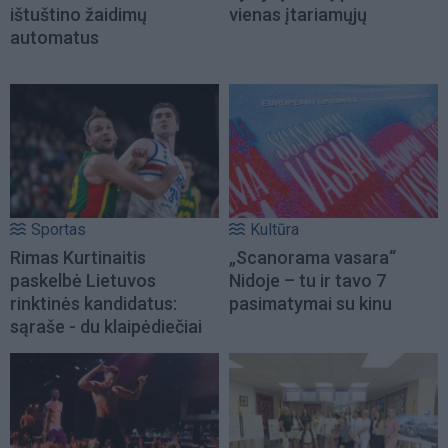
ištuštino žaidimų
vienas įtariamųjų
automatus
Sportas
Kultūra
Rimas Kurtinaitis
„Scanorama vasara“
paskelbė Lietuvos
Nidoje – tu ir tavo 7
rinktinės kandidatus:
pasimatymai su kinu
sąraše - du klaipėdiečiai