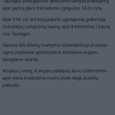
Tauragės priešgaisrinė gelbėjimo tarnyba pranešimą
apie gaisrą gavo trečiadienio (gegužės 14 d.) rytą.
Apie 9.06 val. ant kojų pakelti ugniagesiai gelbėtojai
išskubėjo į Lengvenių kaimą, apie 8 kilometrai į šiaurę
nuo Tauragės.
Gaisras kilo atliekų tvarkymu užsiimančioje įmonėje.
Ugnis įsiplieskė apmūrytame arkiniame angare,
dengtame skarda.
Atvykus į vietą, iš angaro patalpos buvo uždūmintos -
apie vieno kvadratinio metro plote degė šiukšlių
pakuotė.