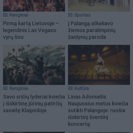
Renginiai
Sportas
Pirmą kartą Lietuvoje –
Į Palangą atkeliavo
legendinis Las Vegaso
žiemos paralimpinių
vyrų šou
žaidynių paroda
Renginiai
Kultūra
Savo sričių lyderiai kviečia
Linas Adomaitis
į išskirtinę jūrinių patirčių
Naujuosius metus kviečia
savaitę Klaipėdoje
sutikti Palangoje: ruošia
išskirtinį šventinį
koncertą