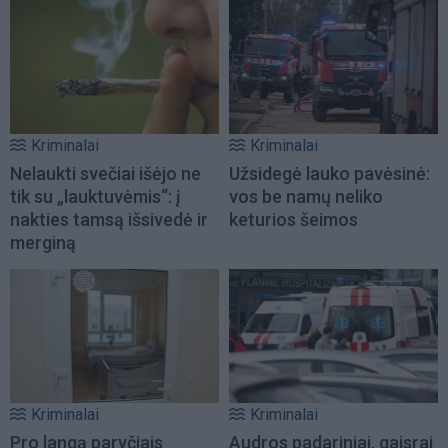
Kriminalai
Kriminalai
Nelaukti svečiai išėjo ne
Užsidegė lauko pavėsinė:
tik su „lauktuvėmis“: į
vos be namų neliko
nakties tamsą išsivedė ir
keturios šeimos
merginą
Kriminalai
Kriminalai
Pro langą paryčiais
Audros padariniai, gaisrai