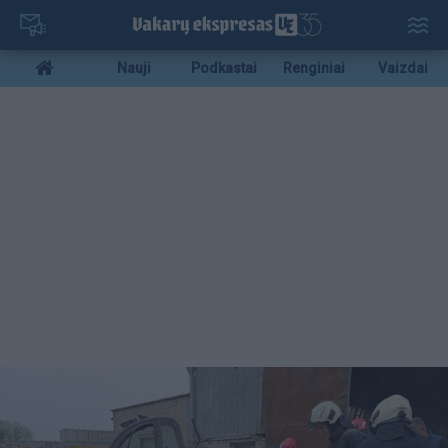
Pereiti
į
pagrindinį
Mobile
Nauji
Podkastai
Renginiai
Vaizdai
turinį
menu
bottom