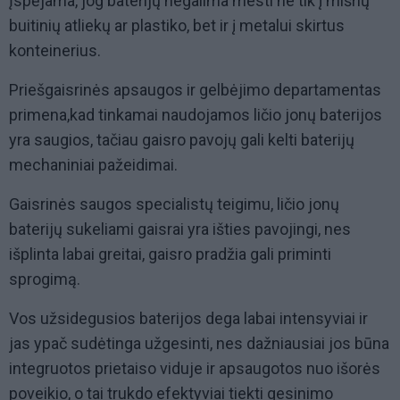
Įspėjama, jog baterijų negalima mesti ne tik į mišrių
buitinių atliekų ar plastiko, bet ir į metalui skirtus
konteinerius.
Priešgaisrinės apsaugos ir gelbėjimo departamentas
primena,kad tinkamai naudojamos ličio jonų baterijos
yra saugios, tačiau gaisro pavojų gali kelti baterijų
mechaniniai pažeidimai.
Gaisrinės saugos specialistų teigimu, ličio jonų
baterijų sukeliami gaisrai yra išties pavojingi, nes
išplinta labai greitai, gaisro pradžia gali priminti
sprogimą.
Vos užsidegusios baterijos dega labai intensyviai ir
jas ypač sudėtinga užgesinti, nes dažniausiai jos būna
integruotos prietaiso viduje ir apsaugotos nuo išorės
poveikio, o tai trukdo efektyviai tiekti gesinimo