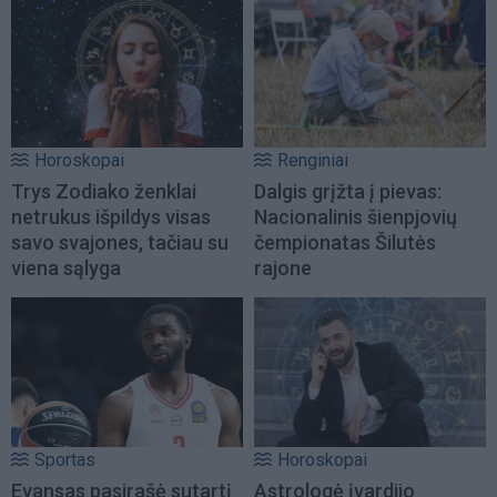
Horoskopai
Renginiai
Trys Zodiako ženklai
Dalgis grįžta į pievas:
netrukus išpildys visas
Nacionalinis šienpjovių
savo svajones, tačiau su
čempionatas Šilutės
viena sąlyga
rajone
Sportas
Horoskopai
Evansas pasirašė sutartį
Astrologė įvardijo