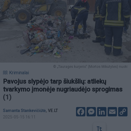
© „Tauragės kurjerio“ (Mortos Mikutytės) nuotr.
Kriminalai
Pavojus slypėjo tarp šiukšlių: atliekų
tvarkymo įmonėje nugriaudėjo sprogimas
(1)
Facebook
Messenger
LinkedIn
Email
C
,
Samanta Stankevičiūtė
VE.LT
L
2025-05-15 16:11