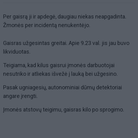
Per gaisrą ji ir apdegė, daugiau niekas neapgadinta.
Žmonės per incidentą nenukentėjo.
Gaisras užgesintas greitai. Apie 9.23 val. jis jau buvo
likviduotas.
Teigiama, kad kilus gaisrui įmonės darbuotojai
nesutriko ir atliekas išvežė į lauką bei užgesino.
Pasak ugniagesių, autonominiai dūmų detektoriai
angare įrengti.
Įmonės atstovų teigimu, gaisras kilo po sprogimo.