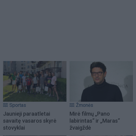
Sportas
Žmonės
Jaunieji paraatletai
Mirė filmų „Pano
savaitę vasaros skyrė
labirintas“ ir „Maras“
stovyklai
žvaigždė