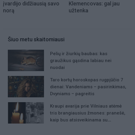
įvardijo didžiausią savo
Klemencovas: gal jau
norą
užtenka
Šiuo metu skaitomiausi
Pelių ir žiurkių baubas: kas
graužikus gąsdina labiau nei
nuodai
Taro kortų horoskopas rugpjūčio 7
dienai: Vandeniams – pasirinkimas,
Dvyniams – pagreitis
Kraupi avarija prie Vilniaus atėmė
tris brangiausius žmones: pranešė,
kaip bus atsisveikinama su
mergaite, jos mama ir močiute