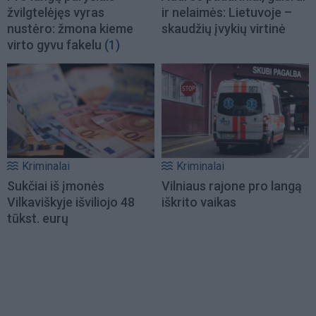
žvilgtelėjęs vyras
ir nelaimės: Lietuvoje –
nustėro: žmona kieme
skaudžių įvykių virtinė
virto gyvu fakelu
(1)
Kriminalai
Kriminalai
Sukčiai iš įmonės
Vilniaus rajone pro langą
Vilkaviškyje išviliojo 48
iškrito vaikas
tūkst. eurų