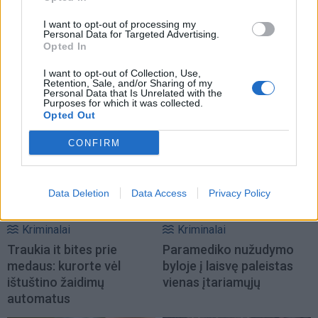
I want to opt-out of processing my
Personal Data for Targeted Advertising.
Opted In
I want to opt-out of Collection, Use,
Retention, Sale, and/or Sharing of my
Personal Data that Is Unrelated with the
TAIP PAT SKAITYKITE
Purposes for which it was collected.
Opted Out
CONFIRM
Data Deletion
Data Access
Privacy Policy
Kriminalai
Kriminalai
Traukia it bites prie
Paramediko nužudymo
medaus: kurorte vėl
byloje į laisvę paleistas
ištuštino žaidimų
vienas įtariamųjų
automatus