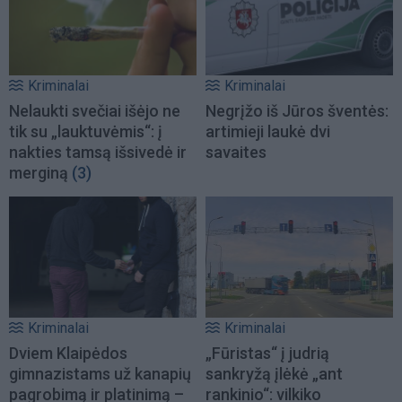
Kriminalai
Kriminalai
Nelaukti svečiai išėjo ne
Negrįžo iš Jūros šventės:
tik su „lauktuvėmis“: į
artimieji laukė dvi
nakties tamsą išsivedė ir
savaites
merginą
(3)
Kriminalai
Kriminalai
Dviem Klaipėdos
„Fūristas“ į judrią
gimnazistams už kanapių
sankryžą įlėkė „ant
pagrobimą ir platinimą –
rankinio“: vilkiko