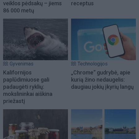
veiklos pėdsakų – jiems
receptus
86 000 metų
Gyvenimas
Technologijos
Kalifornijos
„Chrome“ gudrybė, apie
paplūdimiuose gali
kurią žino nedaugelis:
padaugėti ryklių:
daugiau jokių įkyrių langų
mokslininkai aiškina
priežastį