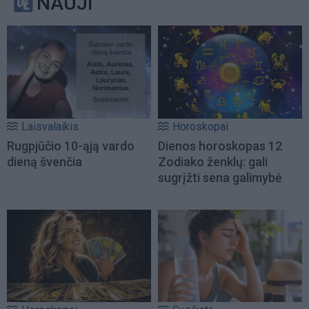
NAUJI
Laisvalaikis
Horoskopai
Rugpjūčio 10-ąją vardo
Dienos horoskopas 12
dieną švenčia
Zodiako ženklų: gali
sugrįžti sena galimybė