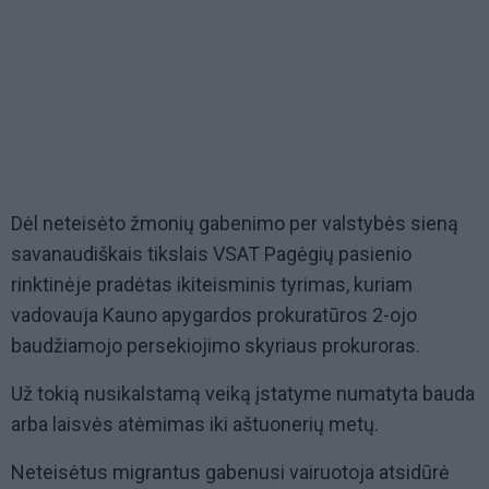
Dėl neteisėto žmonių gabenimo per valstybės sieną
savanaudiškais tikslais VSAT Pagėgių pasienio
rinktinėje pradėtas ikiteisminis tyrimas, kuriam
vadovauja Kauno apygardos prokuratūros 2-ojo
baudžiamojo persekiojimo skyriaus prokuroras.
Už tokią nusikalstamą veiką įstatyme numatyta bauda
arba laisvės atėmimas iki aštuonerių metų.
Neteisėtus migrantus gabenusi vairuotoja atsidūrė