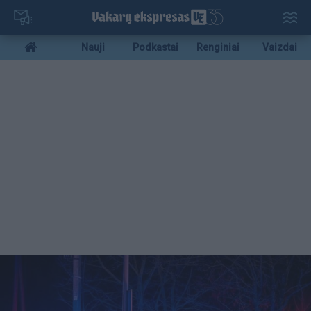
Pereiti
į
pagrindinį
Mobile
Nauji
Podkastai
Renginiai
Vaizdai
turinį
menu
bottom