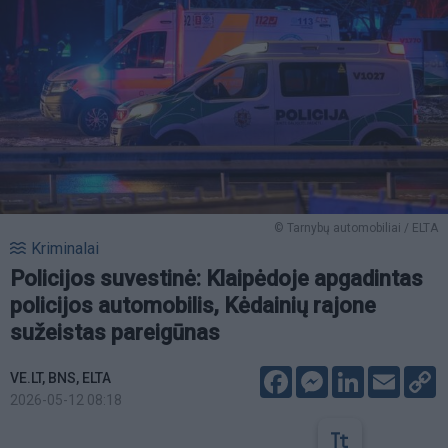
© Tarnybų automobiliai / ELTA
Kriminalai
Policijos suvestinė: Klaipėdoje apgadintas
policijos automobilis, Kėdainių rajone
sužeistas pareigūnas
Facebook
Messenger
LinkedIn
Email
C
VE.LT, BNS, ELTA
L
2026-05-12 08:18