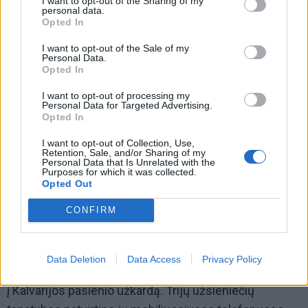
pasienietis apie įvykį telefonu pranešė savo
I want to opt-out of the Sharing of my
personal data.
kolegoms, kurie po kelių minučių atvyko į nurodytą
Opted In
vietą.
I want to opt-out of the Sale of my
Personal Data.
Opted In
I want to opt-out of processing my
Personal Data for Targeted Advertising.
Opted In
I want to opt-out of Collection, Use,
Retention, Sale, and/or Sharing of my
Personal Data that Is Unrelated with the
Purposes for which it was collected.
Opted Out
CONFIRM
Data Deletion
Data Access
Privacy Policy
Vairuotoja ir keturi jos keleiviai buvo sulaikyti ir nuvežti
į Kalvarijos pasienio užkardą. Trijų užsieniečių