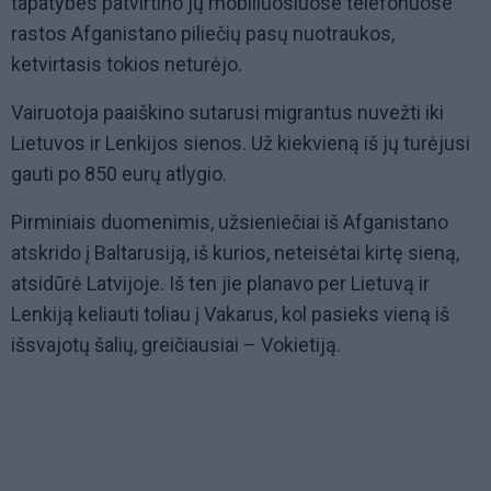
tapatybes patvirtino jų mobiliuosiuose telefonuose
rastos Afganistano piliečių pasų nuotraukos,
ketvirtasis tokios neturėjo.
Vairuotoja paaiškino sutarusi migrantus nuvežti iki
Lietuvos ir Lenkijos sienos. Už kiekvieną iš jų turėjusi
gauti po 850 eurų atlygio.
Pirminiais duomenimis, užsieniečiai iš Afganistano
atskrido į Baltarusiją, iš kurios, neteisėtai kirtę sieną,
atsidūrė Latvijoje. Iš ten jie planavo per Lietuvą ir
Lenkiją keliauti toliau į Vakarus, kol pasieks vieną iš
išsvajotų šalių, greičiausiai – Vokietiją.