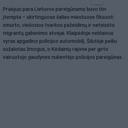
Praėjusi para Lietuvos pareigūnams buvo itin
įtempta – skirtinguose šalies miestuose fiksuoti
smurto, viešosios tvarkos pažeidimų ir neteisėto
migrantų gabenimo atvejai. Klaipėdoje neblaivus
vyras apgadino policijos automobilį, Šilutėje peiliu
sužalotas žmogus, o Kėdainių rajone per girto
vairuotojo gaudynes nukentėjo policijos pareigūnas.