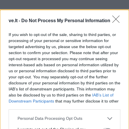
ve.lt -
Do Not Process My Personal Information
If you wish to opt-out of the sale, sharing to third parties, or
processing of your personal or sensitive information for
targeted advertising by us, please use the below opt-out
Sustojęs prie „Peugeot 307“, VSAT pareigūnas
section to confirm your selection. Please note that after your
prisistatė ir pasiteiravo, kas jie tokie. Vairuotojo vietoje
opt-out request is processed you may continue seeing
sėdėjusi moteris, 62-ejų Latvijos pilietė, pateikė savo
interest-based ads based on personal information utilized by
us or personal information disclosed to third parties prior to
galiojančius asmens dokumentus.
your opt-out. You may separately opt-out of the further
disclosure of your personal information by third parties on the
Tuo tarpu ant galinės sėdynės įsitaisę trys vyrai
IAB’s list of downstream participants. This information may
neturėjo jokių, bet prisistatė 21-erių, 22-ejų ir 43-ejų
also be disclosed by us to third parties on the
IAB’s List of
Afganistano piliečiais. Ketvirtasis, 27-erių, buvo
Downstream Participants
that may further disclose it to other
third parties.
aptiktas gulintis bagažinėje.
Personal Data Processing Opt Outs
Kaip pranešė VSAT, tarnybos tą dieną nevykdęs