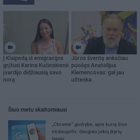
Į Klaipėdą iš emigracijos
Jūros šventę anksčiau
grįžusi Karina Kučinskienė
puošęs Anatolijus
įvardijo didžiausią savo
Klemencovas: gal jau
norą
užtenka
Šiuo metu skaitomiausi
„Chrome“ gudrybė, apie kurią žino
nedaugelis: daugiau jokių įkyrių
langų