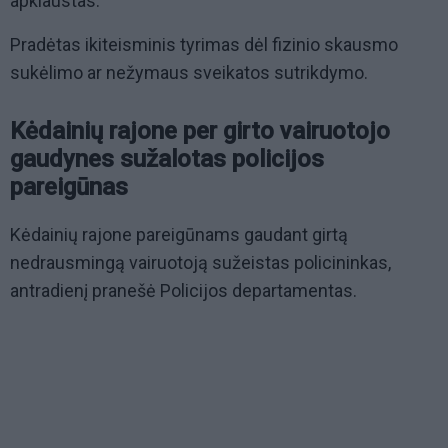
apklaustas.
Pradėtas ikiteisminis tyrimas dėl fizinio skausmo
sukėlimo ar nežymaus sveikatos sutrikdymo.
Kėdainių rajone per girto vairuotojo
gaudynes sužalotas policijos
pareigūnas
Kėdainių rajone pareigūnams gaudant girtą
nedrausmingą vairuotoją sužeistas policininkas,
antradienį pranešė Policijos departamentas.