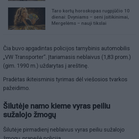
Taro kortų horoskopas rugpjūčio 10
dienai: Dvyniams – seni įsitikinimai,
Mergelėms – nauji tikslai
Čia buvo apgadintas policijos tarnybinis automobilis
„VW Transporter“. Įtariamasis neblaivus (1,83 prom.)
(gim. 1990 m.) uždarytas į areštinę.
Pradėtas ikiteisminis tyrimas dėl viešosios tvarkos
pažeidimo.
Šilutėje namo kieme vyras peiliu
sužalojo žmogų
Šilutėje pirmadienį neblaivus vyras peiliu sužalojo
žmogų, pranešė policija.