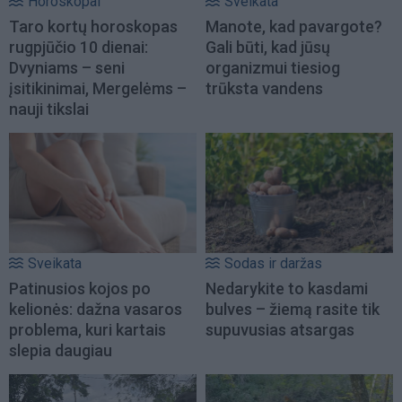
Horoskopai
Sveikata
Taro kortų horoskopas
Manote, kad pavargote?
rugpjūčio 10 dienai:
Gali būti, kad jūsų
Dvyniams – seni
organizmui tiesiog
įsitikinimai, Mergelėms –
trūksta vandens
nauji tikslai
Sveikata
Sodas ir daržas
Patinusios kojos po
Nedarykite to kasdami
kelionės: dažna vasaros
bulves – žiemą rasite tik
problema, kuri kartais
supuvusias atsargas
slepia daugiau