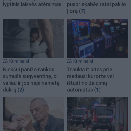
lygtinis laisvės atėmimas
puspriekabės ratai pakilo
į orą
(7)
Kriminalai
Kriminalai
Niekšui panižo rankos:
Traukia it bites prie
sumušė sugyventinę, o
medaus: kurorte vėl
vėliau ir jos nepilnametę
ištuštino žaidimų
dukrą
(2)
automatus
(1)