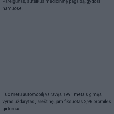
Pareigūnas, suteikus medicininę pagalbą, gydosi
namuose.
Tuo metu automobilį vairavęs 1991 metais gimęs
vyras uždarytas į areštinę, jam fiksuotas 2,98 promilės
girtumas.