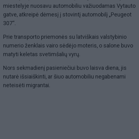
miestelyje nuosavu automobiliu važiuodamas Vytauto
gatve, atkreipė dėmesį į stovintį automobilį „Peugeot
307“.
Prie transporto priemonės su latviškais valstybinio
numerio ženklais vairo sėdėjo moteris, o salone buvo
matyti keletas svetimšalių vyrų.
Nors sekmadienį pasieniečiui buvo laisva diena, jis
nutarė išsiaiškinti, ar šiuo automobiliu negabenami
neteisėti migrantai.