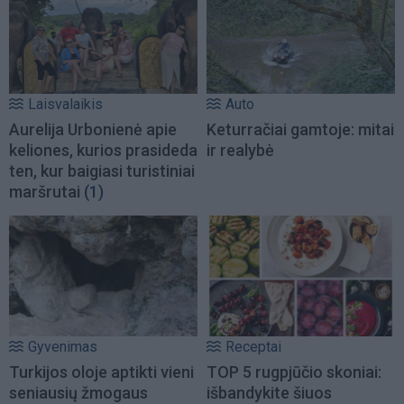
Laisvalaikis
Auto
Aurelija Urbonienė apie
Keturračiai gamtoje: mitai
keliones, kurios prasideda
ir realybė
ten, kur baigiasi turistiniai
maršrutai
(1)
Gyvenimas
Receptai
Turkijos oloje aptikti vieni
TOP 5 rugpjūčio skoniai:
seniausių žmogaus
išbandykite šiuos