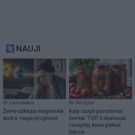
NAUJI
Laisvalaikis
Receptai
Žemę užklups magnetinė
Kaip raugti pomidorus
audra: nauja prognozė
žiemai: TOP 3 skaniausi
receptai, kurie puikiai
laikosi