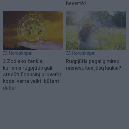
bevertė?
Horoskopai
Horoskopai
3 Zodiako ženklai,
Rugpjūtis pagal gimimo
kuriems rugpjūtis gali
mėnesį: kas jūsų laukia?
atnešti finansinį proveržį:
kodėl verta veikti būtent
dabar