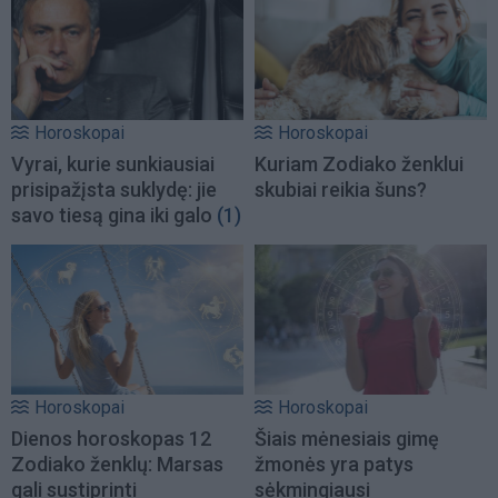
Horoskopai
Horoskopai
Vyrai, kurie sunkiausiai
Kuriam Zodiako ženklui
prisipažįsta suklydę: jie
skubiai reikia šuns?
savo tiesą gina iki galo
(1)
Horoskopai
Horoskopai
Dienos horoskopas 12
Šiais mėnesiais gimę
Zodiako ženklų: Marsas
žmonės yra patys
gali sustiprinti
sėkmingiausi