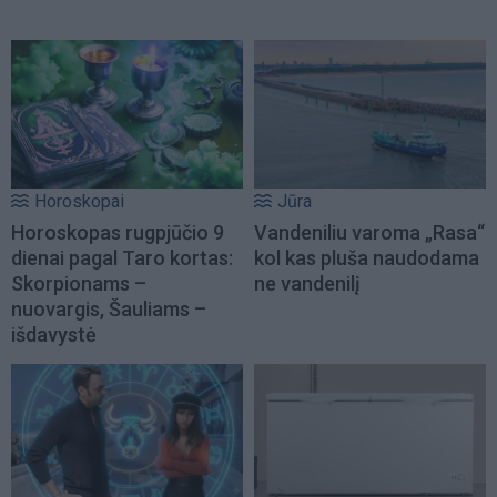
Horoskopai
Jūra
Horoskopas rugpjūčio 9
Vandeniliu varoma „Rasa“
dienai pagal Taro kortas:
kol kas pluša naudodama
Skorpionams –
ne vandenilį
nuovargis, Šauliams –
išdavystė