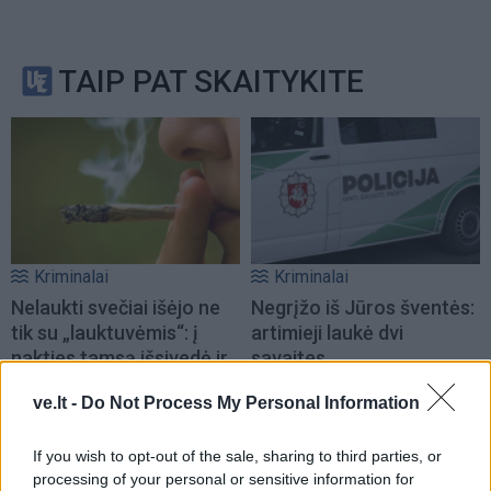
TAIP PAT SKAITYKITE
Kriminalai
Kriminalai
Nelaukti svečiai išėjo ne
Negrįžo iš Jūros šventės:
tik su „lauktuvėmis“: į
artimieji laukė dvi
nakties tamsą išsivedė ir
savaites
merginą
(3)
ve.lt -
Do Not Process My Personal Information
If you wish to opt-out of the sale, sharing to third parties, or
processing of your personal or sensitive information for