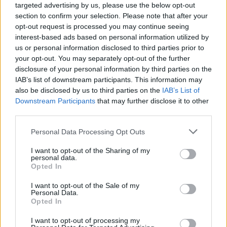
targeted advertising by us, please use the below opt-out
section to confirm your selection. Please note that after your
opt-out request is processed you may continue seeing
Kriminalai
Kriminalai
interest-based ads based on personal information utilized by
us or personal information disclosed to third parties prior to
Dviem Klaipėdos
„Fūristas“ į judrią
your opt-out. You may separately opt-out of the further
gimnazistams už kanapių
sankryžą įlėkė „ant
disclosure of your personal information by third parties on the
pagrobimą ir platinimą –
rankinio“: vilkiko
IAB’s list of downstream participants. This information may
lygtinis laisvės atėmimas
puspriekabės ratai pakilo
also be disclosed by us to third parties on the
IAB’s List of
į orą
(7)
Downstream Participants
that may further disclose it to other
third parties.
Personal Data Processing Opt Outs
I want to opt-out of the Sharing of my
personal data.
Opted In
Kriminalai
Kriminalai
I want to opt-out of the Sale of my
Personal Data.
Niekšui panižo rankos:
Traukia it bites prie
Opted In
sumušė sugyventinę, o
medaus: kurorte vėl
I want to opt-out of processing my
vėliau ir jos nepilnametę
ištuštino žaidimų