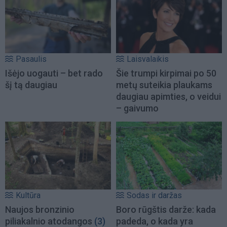
Pasaulis
Laisvalaikis
Išėjo uogauti – bet rado
Šie trumpi kirpimai po 50
šį tą daugiau
metų suteikia plaukams
daugiau apimties, o veidui
– gaivumo
Kultūra
Sodas ir daržas
Naujos bronzinio
Boro rūgštis darže: kada
piliakalnio atodangos
(3)
padeda, o kada yra