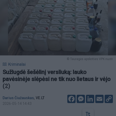
© Tauragės apskrities VPK nuotr.
Kriminalai
Sužlugdė šešėlinį versliuką: lauko
pavėsinėje slėpėsi ne tik nuo lietaus ir vėjo
(2)
Facebook
Messenger
LinkedIn
Email
C
,
Darius Čiužauskas
VE.LT
L
2026-05-14 14:43