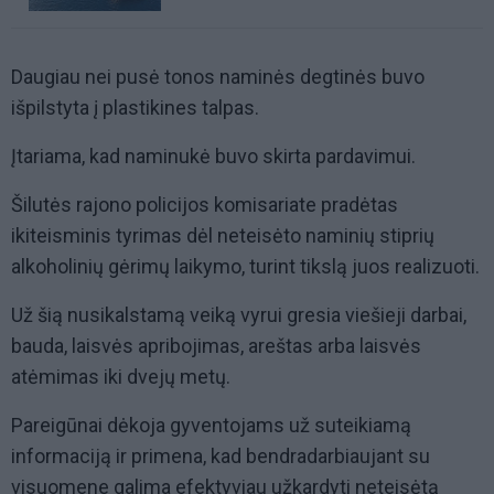
Daugiau nei pusė tonos naminės degtinės buvo
išpilstyta į plastikines talpas.
Įtariama, kad naminukė buvo skirta pardavimui.
Šilutės rajono policijos komisariate pradėtas
ikiteisminis tyrimas dėl neteisėto naminių stiprių
alkoholinių gėrimų laikymo, turint tikslą juos realizuoti.
Už šią nusikalstamą veiką vyrui gresia viešieji darbai,
bauda, laisvės apribojimas, areštas arba laisvės
atėmimas iki dvejų metų.
Pareigūnai dėkoja gyventojams už suteikiamą
informaciją ir primena, kad bendradarbiaujant su
visuomene galima efektyviau užkardyti neteisėtą