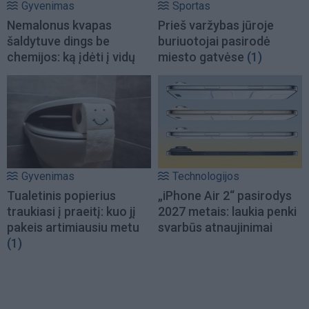
Gyvenimas
Sportas
Nemalonus kvapas
Prieš varžybas jūroje
šaldytuve dings be
buriuotojai pasirodė
chemijos: ką įdėti į vidų
miesto gatvėse
(1)
Gyvenimas
Technologijos
Tualetinis popierius
„iPhone Air 2“ pasirodys
traukiasi į praeitį: kuo jį
2027 metais: laukia penki
pakeis artimiausiu metu
svarbūs atnaujinimai
(1)