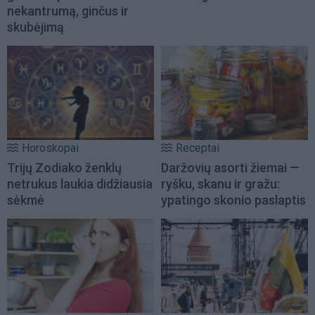
nekantrumą, ginčus ir
skubėjimą
Horoskopai
Receptai
Trijų Zodiako ženklų
Daržovių asorti žiemai —
netrukus laukia didžiausia
ryšku, skanu ir gražu:
sėkmė
ypatingo skonio paslaptis