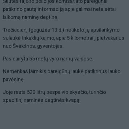
Šilutės rajono policijos komisariato pareigūnai
patikrino gautą informaciją apie galimai neteisėtai
laikomą naminę degtinę.
Trečiadienį (gegužės 13 d.) netikėto jų apsilankymo
sulaukė Inkaklių kaimo, apie 5 kilometrai į pietvakarius
nuo Švėkšnos, gyventojas.
Pasidairyta 55 metų vyro namų valdose.
Nemenkas laimikis pareigūnų laukė patikrinus lauko
pavėsinę.
Joje rasta 520 litrų bespalvio skysčio, turinčio
specifinį naminės degtinės kvapą.