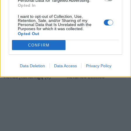
Personal Data for Targeted Advertising.
dukrą
(2)
automatus
(1)
Opted In
I want to opt-out of Collection, Use,
Retention, Sale, and/or Sharing of my
Personal Data that Is Unrelated with the
Purposes for which it was collected.
Opted Out
CONFIRM
Kriminalai
Kriminalai
Paramediko nužudymo
Užsidegė lauko pavėsinė:
Data Deletion
Data Access
Privacy Policy
byloje į laisvę paleistas
vos be namų neliko
vienas įtariamųjų
(3)
keturios šeimos