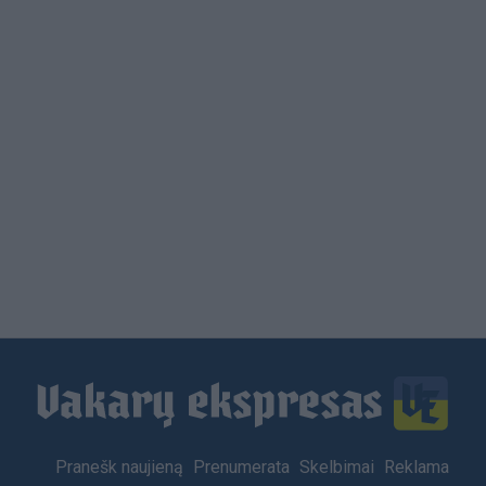
Load
More
Footer
Pranešk naujieną
Prenumerata
Skelbimai
Reklama