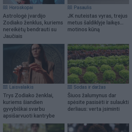
Horoskopai
Pasaulis
Astrologė įvardijo
JK nuteistas vyras, trejus
Zodiako ženklus, kuriems
metus šaldiklyje laikęs...
nereikėtų bendrauti su
motinos kūną
Jaučiais
Laisvalaikis
Sodas ir daržas
Trys Zodiako ženklai,
Šiuos žalumynus dar
kuriems šiandien
spėsite pasisėti ir sulaukti
gyvybiškai svarbu
derliaus: verta įsiminti
apsišarvuoti kantrybe