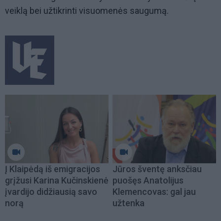
veiklą bei užtikrinti visuomenės saugumą.
Į Klaipėdą iš emigracijos
Jūros šventę anksčiau
grįžusi Karina Kučinskienė
puošęs Anatolijus
įvardijo didžiausią savo
Klemencovas: gal jau
norą
užtenka