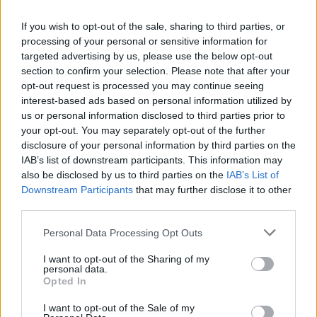
Kriminalai
Kriminalai
Audros padariniai, gaisrai
Sukčiai iš įmonės
If you wish to opt-out of the sale, sharing to third parties, or
ir nelaimės: Lietuvoje –
Vilkaviškyje išviliojo 48
processing of your personal or sensitive information for
skaudžių įvykių virtinė
tūkst. eurų
targeted advertising by us, please use the below opt-out
section to confirm your selection. Please note that after your
opt-out request is processed you may continue seeing
interest-based ads based on personal information utilized by
us or personal information disclosed to third parties prior to
your opt-out. You may separately opt-out of the further
disclosure of your personal information by third parties on the
IAB’s list of downstream participants. This information may
also be disclosed by us to third parties on the
IAB’s List of
Kriminalai
Kriminalai
Downstream Participants
that may further disclose it to other
Vilniaus rajone pro langą
Keistas smurtinis
third parties.
iškrito vaikas
incidentas miesto centre:
sutramdytą agresyvų
Personal Data Processing Opt Outs
mušeiką baro lankytojai
I want to opt-out of the Sharing of my
surišo elektros
personal data.
prailgintuvu
(5)
Opted In
I want to opt-out of the Sale of my