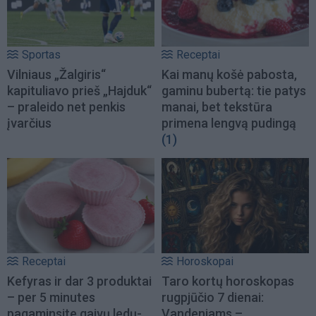
Sportas
Receptai
Vilniaus „Žalgiris“
Kai manų košė pabosta,
kapituliavo prieš „Hajduk“
gaminu bubertą: tie patys
– praleido net penkis
manai, bet tekstūra
įvarčius
primena lengvą pudingą
(1)
Receptai
Horoskopai
Kefyras ir dar 3 produktai
Taro kortų horoskopas
– per 5 minutes
rugpjūčio 7 dienai:
pagaminsite gaivų ledų-
Vandeniams –