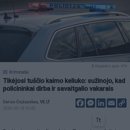
© Klaipėdos apsk. VPK
Kriminalai
Tikėjosi tuščio kaimo keliuko: sužinojo, kad
policininkai dirba ir savaitgalio vakarais
Facebook
Messenger
LinkedIn
Email
C
,
Darius Čiužauskas
VE.LT
L
2026-05-18 16:42