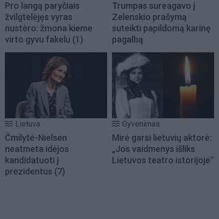
Pro langą paryčiais
Trumpas sureagavo į
žvilgtelėjęs vyras
Zelenskio prašymą
nustėro: žmona kieme
suteikti papildomą karinę
virto gyvu fakelu
(1)
pagalbą
Lietuva
Gyvenimas
Čmilytė-Nielsen
Mirė garsi lietuvių aktorė:
neatmeta idėjos
„Jos vaidmenys išliks
kandidatuoti į
Lietuvos teatro istorijoje“
prezidentus
(7)