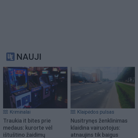
NAUJI
Kriminalai
Klaipėdos pulsas
Traukia it bites prie
Nusitrynęs ženklinimas
medaus: kurorte vėl
klaidina vairuotojus:
ištuštino žaidimų
atnaujins tik baigus