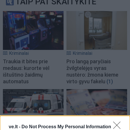
TAIP PAT SKAITYKITE
Kriminalai
Kriminalai
Traukia it bites prie
Pro langą paryčiais
medaus: kurorte vėl
žvilgtelėjęs vyras
ištuštino žaidimų
nustėro: žmona kieme
automatus
virto gyvu fakelu
(1)
ve.lt -
Do Not Process My Personal Information