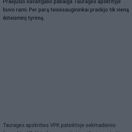
Praėjusio savaitgalio pabaiga Tauragės apskrityje
buvo rami. Per parą teisėsaugininkai pradėjo tik vieną
ikiteisminį tyrimą.
Tauragės apskrities VPK pateiktoje sekmadienio