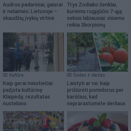
Audros padariniai, gaisrai
Trys Zodiako ženklai,
ir nelaimės: Lietuvoje –
kuriems rugpjūčio 7-ąją
skaudžių įvykių virtinė
seksis labiausiai: visiems
reikia Skorpionų
Kultūra
Sodas ir daržas
Kaip gerai miestiečiai
Laistyti ar ne: kaip
pažįsta kultūrinę
prižiūrėti pomidorus per
Klaipėdą: rezultatas
karščius, kad
nustebino
neprarastumėte derliaus