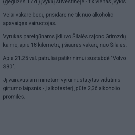
(gegužės 17 d.) įvykių suvestinėje - tik vienas įvykis.
Vėlai vakare bėdų prisidarė ne tik nuo alkoholio
apsvaigęs vairuotojas.
Vyrukas pareigūnams įkliuvo Šilalės rajono Grimzdų
kaime, apie 18 kilometrų į šiaurės vakarų nuo Šilalės.
Apie 21.25 val. patruliai patikrinimui sustabdė "Volvo
S80".
Jį vairavusiam minėtam vyrui nustatytas vidutinis
girtumo laipsnis - į alkotesterį įpūtė 2,36 alkoholio
promilės.