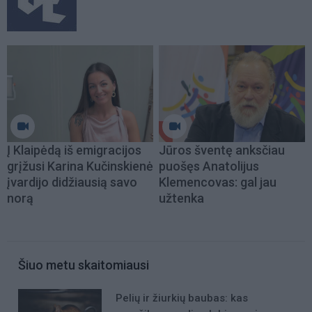
Į Klaipėdą iš emigracijos
Jūros šventę anksčiau
grįžusi Karina Kučinskienė
puošęs Anatolijus
įvardijo didžiausią savo
Klemencovas: gal jau
norą
užtenka
Šiuo metu skaitomiausi
Pelių ir žiurkių baubas: kas