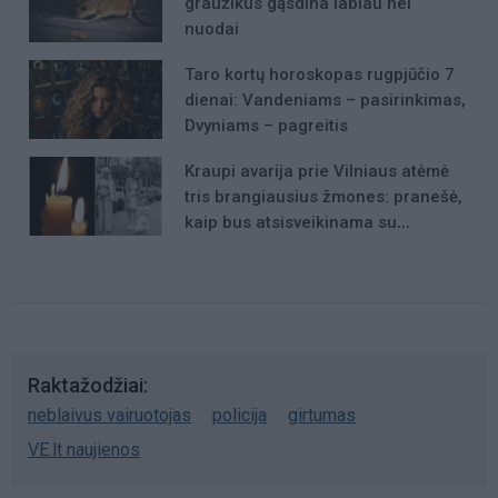
graužikus gąsdina labiau nei
nuodai
Taro kortų horoskopas rugpjūčio 7
dienai: Vandeniams – pasirinkimas,
Dvyniams – pagreitis
Kraupi avarija prie Vilniaus atėmė
tris brangiausius žmones: pranešė,
kaip bus atsisveikinama su
mergaite, jos mama ir močiute
Raktažodžiai
neblaivus vairuotojas
policija
girtumas
VE.lt naujienos