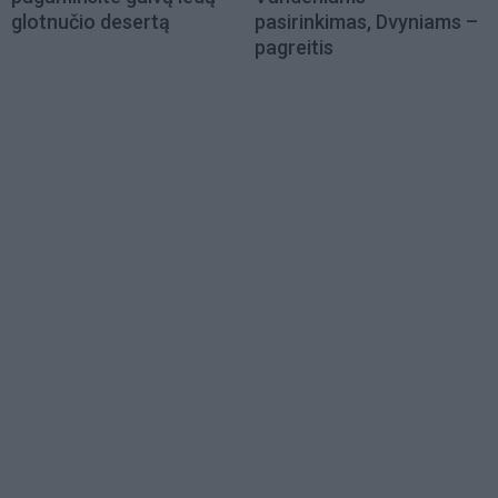
glotnučio desertą
pasirinkimas, Dvyniams –
pagreitis
Load
More