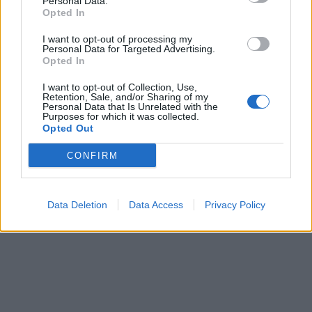
Personal Data.
Opted In
I want to opt-out of processing my
Personal Data for Targeted Advertising.
Opted In
Kriminalai
Kriminalai
I want to opt-out of Collection, Use,
Retention, Sale, and/or Sharing of my
Kraupi avarija prie
Terorizmu kaltinamas
Personal Data that Is Unrelated with the
Purposes for which it was collected.
Vilniaus atėmė tris
Eldaras Salmanovas
Opted Out
brangiausius žmones:
teisme pareiškė esąs
pranešė, kaip bus
pacisfistas ir mylintis
CONFIRM
atsisveikinama su
taiką
mergaite, jos mama ir
močiute
Data Deletion
Data Access
Privacy Policy