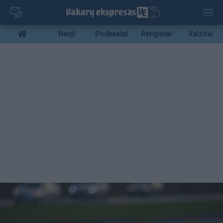
Pereiti
į
pagrindinį
Mobile
Nauji
Podkastai
Renginiai
Vaizdai
turinį
menu
bottom