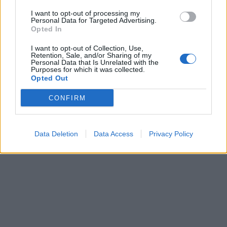
I want to opt-out of processing my
Personal Data for Targeted Advertising.
Opted In
I want to opt-out of Collection, Use,
Retention, Sale, and/or Sharing of my
Personal Data that Is Unrelated with the
Purposes for which it was collected.
Kriminalai
Kriminalai
Opted Out
Paramediko nužudymo
Užsidegė lauko pavėsinė:
CONFIRM
byloje į laisvę paleistas
vos be namų neliko
vienas įtariamųjų
(3)
keturios šeimos
Data Deletion
Data Access
Privacy Policy