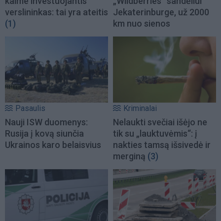
kaime investuojantis
„Wildberries“ sandėliui
verslininkas: tai yra ateitis
Jekaterinburge, už 2000
(1)
km nuo sienos
Pasaulis
Kriminalai
Nauji ISW duomenys:
Nelaukti svečiai išėjo ne
Rusija į kovą siunčia
tik su „lauktuvėmis“: į
Ukrainos karo belaisvius
nakties tamsą išsivedė ir
merginą
(3)