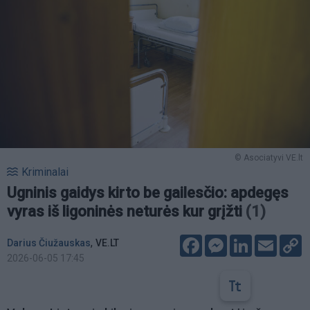
© Asociatyvi VE.lt
Kriminalai
Ugninis gaidys kirto be gailesčio: apdegęs
vyras iš ligoninės neturės kur grįžti
(1)
Facebook
Messenger
LinkedIn
Email
C
,
Darius Čiužauskas
VE.LT
L
2026-06-05 17:45