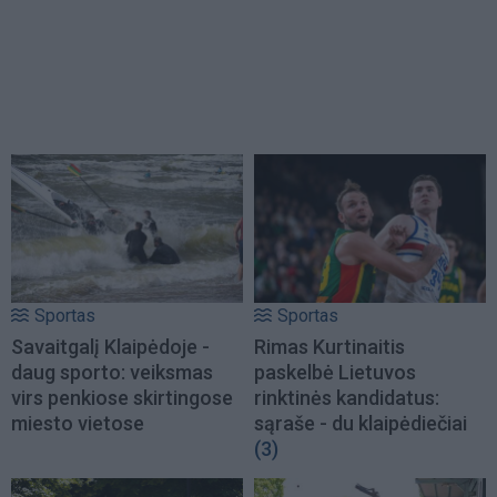
Sportas
Sportas
Savaitgalį Klaipėdoje -
Rimas Kurtinaitis
daug sporto: veiksmas
paskelbė Lietuvos
virs penkiose skirtingose
rinktinės kandidatus:
miesto vietose
sąraše - du klaipėdiečiai
(3)