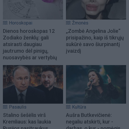
Horoskopai
Žmonės
Dienos horoskopas 12
„Zombė Angelina Jolie“
Zodiako ženklų: gali
prisipažino, kaip iš tikrųjų
atsirasti daugiau
sukūrė savo šiurpinantį
jautrumo dėl pinigų,
įvaizdį
nuosavybės ar vertybių
Pasaulis
Kultūra
Stalino šešėlis virš
Aušra Butkevičienė:
Kremliaus: kas laukia
negaliu atskirti, kur -
Rusijos pasitraukus
darbas, o kur - pomėgis