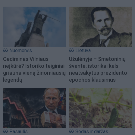
Nuomonės
Lietuva
Gediminas Vilniaus
Užulėnyje – Smetoninių
neįkūrė? Istoriko teiginiai
šventė: istorikai kels
griauna vieną žinomiausių
neatsakytus prezidento
legendų
epochos klausimus
Pasaulis
Sodas ir daržas