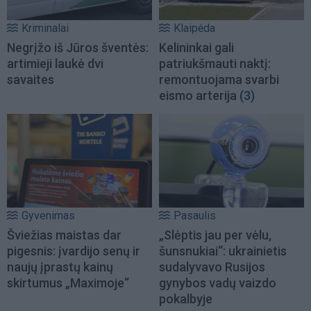
Kriminalai
Klaipėda
Negrįžo iš Jūros šventės:
Kelininkai gali
artimieji laukė dvi
patriukšmauti naktį:
savaites
remontuojama svarbi
eismo arterija
(3)
Gyvenimas
Pasaulis
Šviežias maistas dar
„Slėptis jau per vėlu,
pigesnis: įvardijo senų ir
šunsnukiai“: ukrainietis
naujų įprastų kainų
sudalyvavo Rusijos
skirtumus „Maximoje“
gynybos vadų vaizdo
pokalbyje