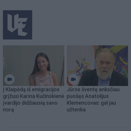
Į Klaipėdą iš emigracijos
Jūros šventę anksčiau
grįžusi Karina Kučinskienė
puošęs Anatolijus
įvardijo didžiausią savo
Klemencovas: gal jau
norą
užtenka