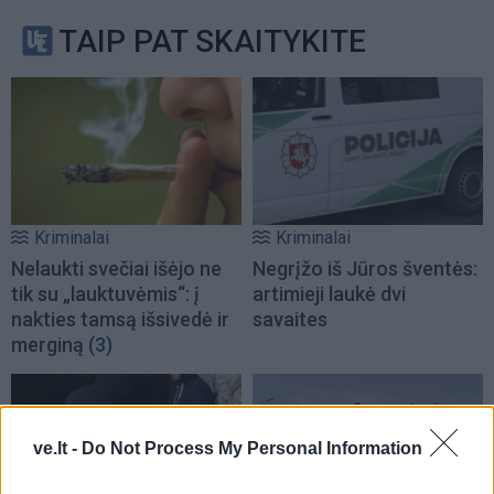
TAIP PAT SKAITYKITE
Kriminalai
Kriminalai
Nelaukti svečiai išėjo ne
Negrįžo iš Jūros šventės:
tik su „lauktuvėmis“: į
artimieji laukė dvi
nakties tamsą išsivedė ir
savaites
merginą
(3)
ve.lt -
Do Not Process My Personal Information