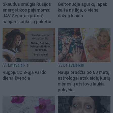
Skaudus smūgis Rusijos
Geltonuoja agurkų lapai:
energetikos pajamoms:
kalta ne liga, o viena
JAV Senatas pritarė
dažna klaida
naujam sankcijų paketui
Laisvalaikis
Laisvalaikis
Rugpjūčio 8-ąją vardo
Nauja pradžia po 60 metų:
dieną švenčia
astrologai atskleidė, kurių
mėnesių atstovų laukia
pokyčiai