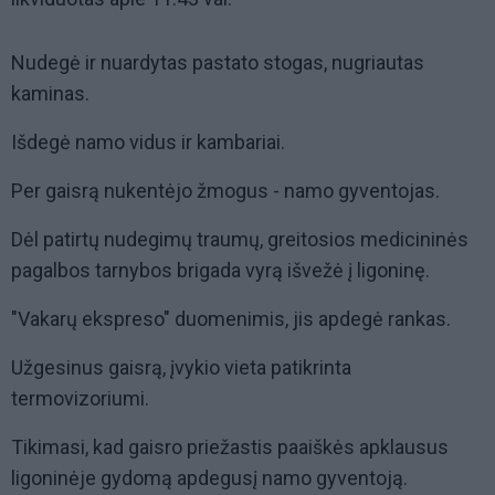
Nudegė ir nuardytas pastato stogas, nugriautas
kaminas.
Išdegė namo vidus ir kambariai.
Per gaisrą nukentėjo žmogus - namo gyventojas.
Dėl patirtų nudegimų traumų, greitosios medicininės
pagalbos tarnybos brigada vyrą išvežė į ligoninę.
"Vakarų ekspreso" duomenimis, jis apdegė rankas.
Užgesinus gaisrą, įvykio vieta patikrinta
termovizoriumi.
Tikimasi, kad gaisro priežastis paaiškės apklausus
ligoninėje gydomą apdegusį namo gyventoją.