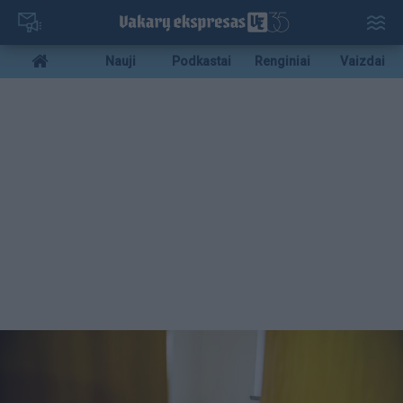
Pereiti
į
pagrindinį
Mobile
Nauji
Podkastai
Renginiai
Vaizdai
turinį
menu
bottom