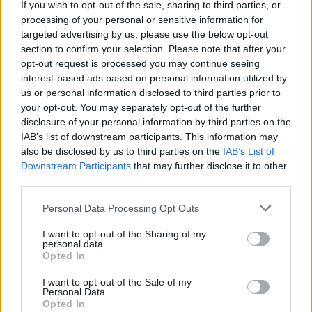
If you wish to opt-out of the sale, sharing to third parties, or
processing of your personal or sensitive information for
Kriminalai
Kriminalai
targeted advertising by us, please use the below opt-out
Dviem Klaipėdos
„Fūristas“ į judrią
section to confirm your selection. Please note that after your
gimnazistams už kanapių
sankryžą įlėkė „ant
opt-out request is processed you may continue seeing
pagrobimą ir platinimą –
rankinio“: vilkiko
interest-based ads based on personal information utilized by
lygtinis laisvės atėmimas
puspriekabės ratai pakilo
us or personal information disclosed to third parties prior to
your opt-out. You may separately opt-out of the further
į orą
(7)
disclosure of your personal information by third parties on the
IAB’s list of downstream participants. This information may
also be disclosed by us to third parties on the
IAB’s List of
Downstream Participants
that may further disclose it to other
third parties.
Personal Data Processing Opt Outs
Kriminalai
Kriminalai
I want to opt-out of the Sharing of my
personal data.
Niekšui panižo rankos:
Traukia it bites prie
Opted In
sumušė sugyventinę, o
medaus: kurorte vėl
vėliau ir jos nepilnametę
ištuštino žaidimų
I want to opt-out of the Sale of my
Personal Data.
dukrą
(2)
automatus
(1)
Opted In