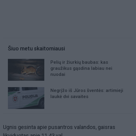
Šiuo metu skaitomiausi
Pelių ir žiurkių baubas: kas
graužikus gąsdina labiau nei
nuodai
Negrįžo iš Jūros šventės: artimieji
laukė dvi savaites
Ugnis gesinta apie pusantros valandos, gaisras
likviduotas apie 11.43 val.