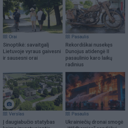
Orai
Pasaulis
Sinoptikė: savaitgalį
Rekordiškai nusekęs
Lietuvoje vyraus gaivesni
Dunojus atidengė II
ir sausesni orai
pasaulinio karo laikų
radinius
Verslas
Pasaulis
Į daugiabučio statybas
Ukrainiečių dronai smogė