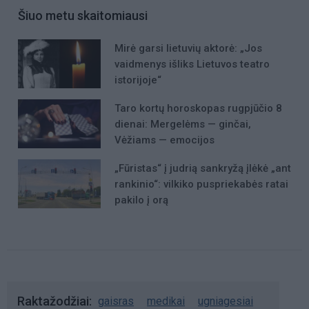
Šiuo metu skaitomiausi
Mirė garsi lietuvių aktorė: „Jos
vaidmenys išliks Lietuvos teatro
istorijoje“
Taro kortų horoskopas rugpjūčio 8
dienai: Mergelėms — ginčai,
Vėžiams — emocijos
„Fūristas“ į judrią sankryžą įlėkė „ant
rankinio“: vilkiko puspriekabės ratai
pakilo į orą
Raktažodžiai
gaisras
medikai
ugniagesiai