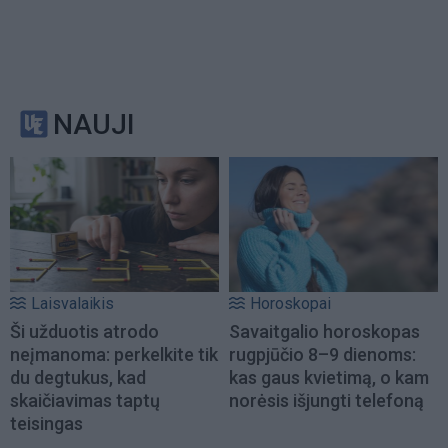
NAUJI
Laisvalaikis
Horoskopai
Ši užduotis atrodo
Savaitgalio horoskopas
neįmanoma: perkelkite tik
rugpjūčio 8–9 dienoms:
du degtukus, kad
kas gaus kvietimą, o kam
skaičiavimas taptų
norėsis išjungti telefoną
teisingas