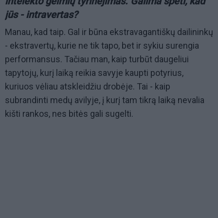
intelekto gelmių tyrinėjimas. Galima spėti, kad
jūs - intravertas?
Manau, kad taip. Gal ir būna ekstravagantiškų dailininkų
- ekstravertų, kurie ne tik tapo, bet ir sykiu surengia
performansus. Tačiau man, kaip turbūt daugeliui
tapytojų, kurį laiką reikia savyje kaupti potyrius,
kuriuos vėliau atskleidžiu drobėje. Tai - kaip
subrandinti medų avilyje, į kurį tam tikrą laiką nevalia
kišti rankos, nes bitės gali sugelti.