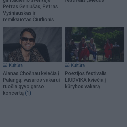
Petras Geniušas, Petras
Vyšniauskas ir
remiksuotas Čiurlionis
Kultūra
Kultūra
Alanas Chošnau kviečia į
Poezijos festivalis
Palangą: vasaros vakarui
LIUDVIKA kviečia į
ruošia gyvo garso
kūrybos vakarą
koncertą
(1)