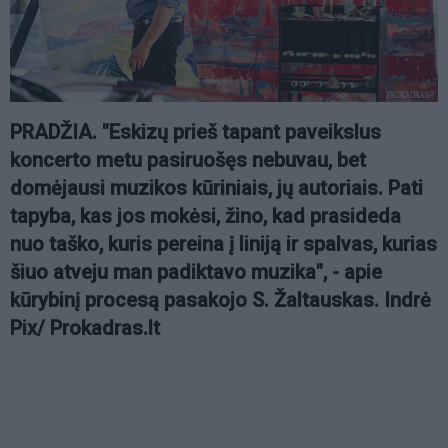
PRADŽIA. "Eskizų prieš tapant paveikslus
koncerto metu pasiruošęs nebuvau, bet
domėjausi muzikos kūriniais, jų autoriais. Pati
tapyba, kas jos mokėsi, žino, kad prasideda
nuo taško, kuris pereina į liniją ir spalvas, kurias
šiuo atveju man padiktavo muzika", - apie
kūrybinį procesą pasakojo S. Žaltauskas. Indrė
Pix/ Prokadras.lt