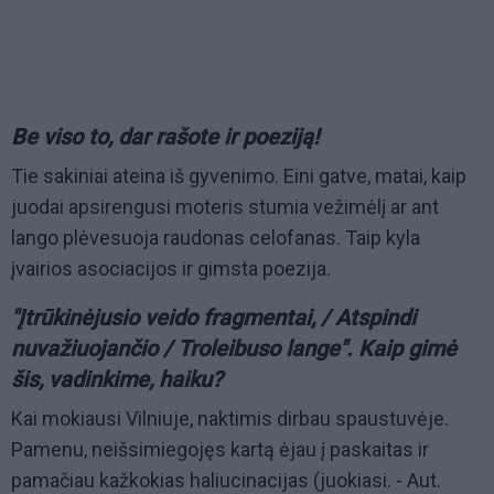
Be viso to, dar rašote ir poeziją!
Tie sakiniai ateina iš gyvenimo. Eini gatve, matai, kaip
juodai apsirengusi moteris stumia vežimėlį ar ant
lango plėvesuoja raudonas celofanas. Taip kyla
įvairios asociacijos ir gimsta poezija.
"Įtrūkinėjusio veido fragmentai, / Atspindi
nuvažiuojančio / Troleibuso lange". Kaip gimė
šis, vadinkime, haiku?
Kai mokiausi Vilniuje, naktimis dirbau spaustuvėje.
Pamenu, neišsimiegojęs kartą ėjau į paskaitas ir
pamačiau kažkokias haliucinacijas (juokiasi. - Aut.