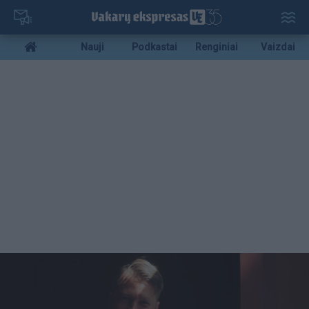
Pereiti
į
pagrindinį
Mobile
Nauji
Podkastai
Renginiai
Vaizdai
turinį
menu
bottom