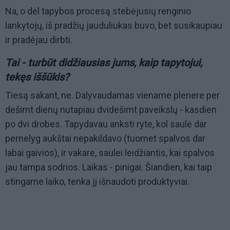
Na, o dėl tapybos procesą stebėjusių renginio
lankytojų, iš pradžių jauduliukas buvo, bet susikaupiau
ir pradėjau dirbti.
Tai - turbūt didžiausias jums, kaip tapytojui,
tekęs iššūkis?
Tiesą sakant, ne. Dalyvaudamas viename plenere per
dešimt dienų nutapiau dvidešimt paveikslų - kasdien
po dvi drobes. Tapydavau anksti ryte, kol saulė dar
pernelyg aukštai nepakildavo (tuomet spalvos dar
labai gaivios), ir vakare, saulei leidžiantis, kai spalvos
jau tampa sodrios. Laikas - pinigai. Šiandien, kai taip
stingame laiko, tenka jį išnaudoti produktyviai.