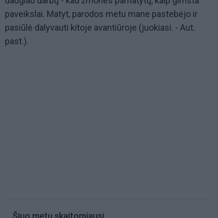
daugiau darbų - kad žmonės pamatytų, kaip gimsta
paveikslai. Matyt, parodos metu mane pastebėjo ir
pasiūlė dalyvauti kitoje avantiūroje (juokiasi. - Aut.
past.).
Šiuo metu skaitomiausi