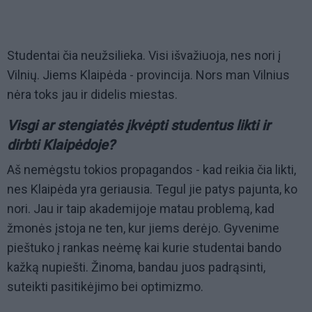
Studentai čia neužsilieka. Visi išvažiuoja, nes nori į
Vilnių. Jiems Klaipėda - provincija. Nors man Vilnius
nėra toks jau ir didelis miestas.
Visgi ar stengiatės įkvėpti studentus likti ir
dirbti Klaipėdoje?
Aš nemėgstu tokios propagandos - kad reikia čia likti,
nes Klaipėda yra geriausia. Tegul jie patys pajunta, ko
nori. Jau ir taip akademijoje matau problemą, kad
žmonės įstoja ne ten, kur jiems derėjo. Gyvenime
pieštuko į rankas neėmę kai kurie studentai bando
kažką nupiešti. Žinoma, bandau juos padrąsinti,
suteikti pasitikėjimo bei optimizmo.