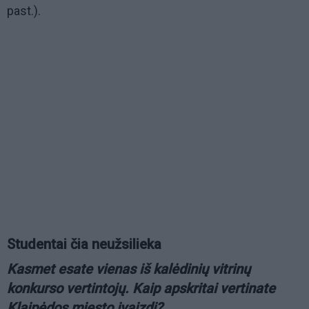
past.).
Studentai čia neužsilieka
Kasmet esate vienas iš kalėdinių vitrinų
konkurso vertintojų. Kaip apskritai vertinate
Klaipėdos miesto įvaizdį?