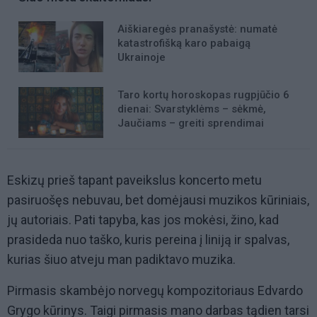
Aiškiaregės pranašystė: numatė
katastrofišką karo pabaigą
Ukrainoje
Taro kortų horoskopas rugpjūčio 6
dienai: Svarstyklėms – sėkmė,
Jaučiams – greiti sprendimai
Eskizų prieš tapant paveikslus koncerto metu
pasiruošęs nebuvau, bet domėjausi muzikos kūriniais,
jų autoriais. Pati tapyba, kas jos mokėsi, žino, kad
prasideda nuo taško, kuris pereina į liniją ir spalvas,
kurias šiuo atveju man padiktavo muzika.
Pirmasis skambėjo norvegų kompozitoriaus Edvardo
Grygo kūrinys. Taigi pirmasis mano darbas tądien tarsi