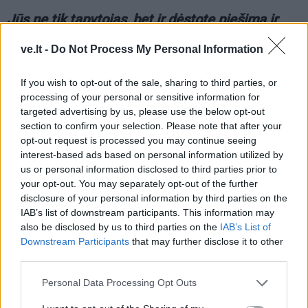
Jūs ne tik tapytojas, bet ir dėstote piešimą ir
tapybą Vilniaus dailės akademijos Klaipėdos
ve.lt -
Do Not Process My Personal Information
fakultete bei dirbate Klaipėdos valstybiniame
muzikiniame teatre. Kaip spėjate suktis?
If you wish to opt-out of the sale, sharing to third parties, or
processing of your personal or sensitive information for
Dar ir laikau bites - turiu net dvidešimt tris avilius
targeted advertising by us, please use the below opt-out
(juokiasi. - Aut. past.)! Štai, po šeštadienį vykusio
section to confirm your selection. Please note that after your
koncerto važiavau į bityną plėsti šeimų.
opt-out request is processed you may continue seeing
interest-based ads based on personal information utilized by
Darbų yra daug, tereikia teisingai išdėstyti prioritetus.
us or personal information disclosed to third parties prior to
your opt-out. You may separately opt-out of the further
disclosure of your personal information by third parties on the
Apskritai jūsų tapyba - gana įvairi. Abstrakcijos,
IAB’s list of downstream participants. This information may
grafika, miesto vaizdai, žmonės. Paskutinioji
also be disclosed by us to third parties on the
IAB’s List of
jūsų paroda "Amarilis", kurioje akis džiugina
Downstream Participants
that may further disclose it to other
third parties.
gėlių žiedai, dvelkia tikru pavasariu. Kaip
drobėje gimsta temos?
Personal Data Processing Opt Outs