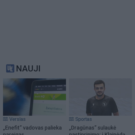
NAUJI
Verslas
Sportas
„Enefit“ vadovas palieka
„Dragūnas“ sulaukė
pareigas
pastiprinimo: į Klaipėdą