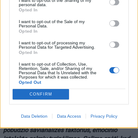
I want to opt-out of the Sharing of my
personal data.
Opted In
I want to opt-out of the Sale of my
Personal Data.
Opted In
I want to opt-out of processing my
Personal Data for Targeted Advertising.
Opted In
I want to opt-out of Collection, Use,
Retention, Sale, and/or Sharing of my
Personal Data that Is Unrelated with the
Purposes for which it was collected.
Opted Out
Taip, kaip mus aplanko skirtingi metų laikai, drobėse
CONFIRM
atsispindi skirtingi mano gyvenimo etapai.
2008-aisiais išleistoje jūsų darbų knygelėje
Data Deletion
Data Access
Privacy Policy
rašoma, kad jums labai svarbus intravertiško
pobūdžio savianalizės faktorius, emocinio