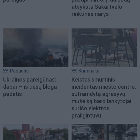
atvyksta Sakartvelo
rinktinės narys
Pasaulis
Kriminalai
Ukrainos pareigūnas:
Keistas smurtinis
dabar – iš tiesų bloga
incidentas miesto centre:
padėtis
sutramdytą agresyvų
mušeiką baro lankytojai
surišo elektros
prailgintuvu