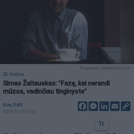
© Egidijaus JANKAUSKO nuotr.
Kultūra
Simas Žaltauskas: "Fazę, kai nerandi
mūzos, vadinčiau tinginyste"
Facebook
Messenger
LinkedIn
Email
C
Rūta ŽUKĖ
L
2018-05-18 17:01