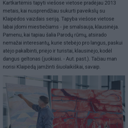
Kartkartėmis tapyti viešose vietose pradėjau 2013
metais, kai nusprendžiau sukurti paveikslų su
Klaipėdos vaizdais seriją. Tapyba viešose vietose
labai įdomi miestiečiams - jie smalsauja, klausinėja.
Pamenu, kai tapiau šalia Parodų rūmų, atsirado
nemažai interesantų, kurie stebėjo pro langus, paskui
atėjo pakalbinti, priėjo ir turistai, klausinėjo, kodėl
dangus geltonas (juokiasi. - Aut. past.). Tačiau man
norisi Klaipėdą įamžinti šiuolaikiškai, savaip.