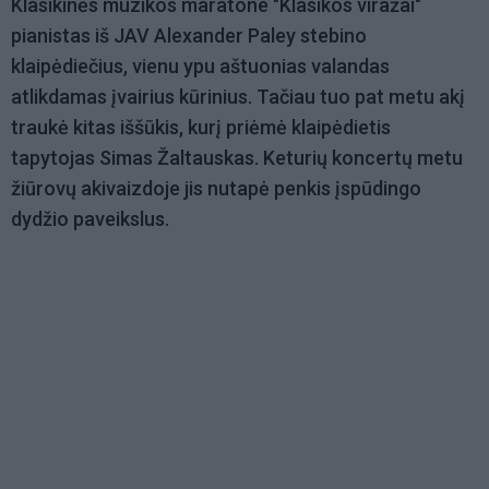
Klasikinės muzikos maratone "Klasikos viražai"
pianistas iš JAV Alexander Paley stebino
klaipėdiečius, vienu ypu aštuonias valandas
atlikdamas įvairius kūrinius. Tačiau tuo pat metu akį
traukė kitas iššūkis, kurį priėmė klaipėdietis
tapytojas Simas Žaltauskas. Keturių koncertų metu
žiūrovų akivaizdoje jis nutapė penkis įspūdingo
dydžio paveikslus.