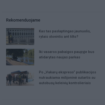
Rekomenduojame
Kas tas paslaptingas jaunuolis,
rytais stovintis ant tilto?
Iki vasaros pabaigos paupyje bus
atidarytas naujas parkas
Po „Vakarų ekspreso“ publikacijos
nutraukiama milijoninė sutartis su
autobusų keleivių kontrolieriais