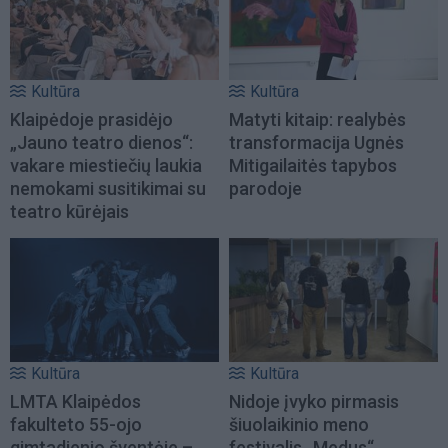
Kultūra
Kultūra
Klaipėdoje prasidėjo
Matyti kitaip: realybės
„Jauno teatro dienos“:
transformacija Ugnės
vakare miestiečių laukia
Mitigailaitės tapybos
nemokami susitikimai su
parodoje
teatro kūrėjais
Kultūra
Kultūra
LMTA Klaipėdos
Nidoje įvyko pirmasis
fakulteto 55-ojo
šiuolaikinio meno
gimtadienio šventėje –
festivalis „Medus“