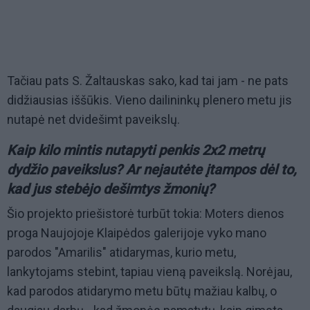
Tačiau pats S. Žaltauskas sako, kad tai jam - ne pats
didžiausias iššūkis. Vieno dailininkų plenero metu jis
nutapė net dvidešimt paveikslų.
Kaip kilo mintis nutapyti penkis 2x2 metrų
dydžio paveikslus? Ar nejautėte įtampos dėl to,
kad jus stebėjo dešimtys žmonių?
Šio projekto priešistorė turbūt tokia: Moters dienos
proga Naujojoje Klaipėdos galerijoje vyko mano
parodos "Amarilis" atidarymas, kurio metu,
lankytojams stebint, tapiau vieną paveikslą. Norėjau,
kad parodos atidarymo metu būtų mažiau kalbų, o