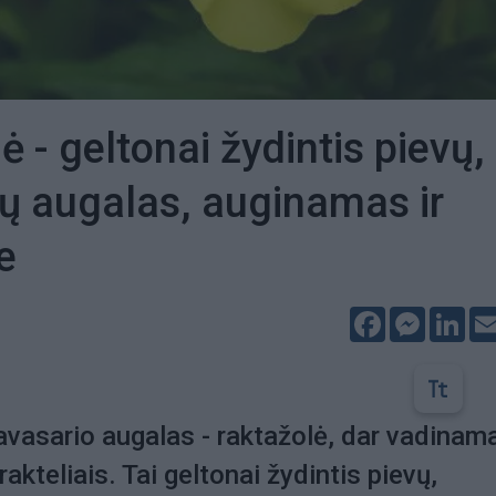
 - geltonai žydintis pievų,
ų augalas, auginamas ir
e
Facebook
Messeng
Lin
avasario augalas - raktažolė, dar vadinam
akteliais. Tai geltonai žydintis pievų,