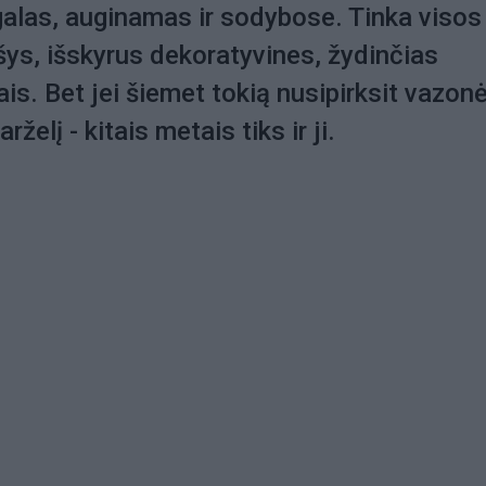
alas, auginamas ir sodybose. Tinka visos
šys, išskyrus dekoratyvines, žydinčias
ais. Bet jei šiemet tokią nusipirksit vazonė
arželį - kitais metais tiks ir ji.