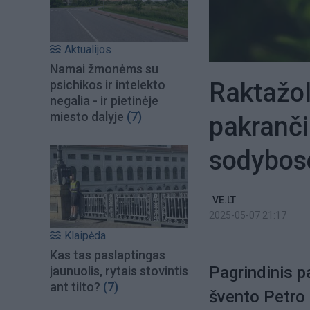
Aktualijos
Namai žmonėms su
Raktažolė
psichikos ir intelekto
negalia - ir pietinėje
miesto dalyje
(7)
pakranči
sodybos
VE.LT
2025-05-07 21:17
Klaipėda
Kas tas paslaptingas
Pagrindinis p
jaunuolis, rytais stovintis
ant tilto?
(7)
švento Petro r