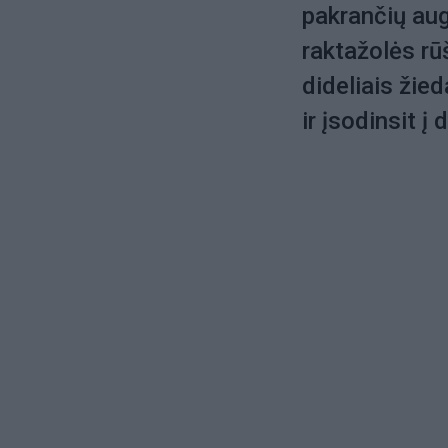
pakrančių aug
raktažolės rū
dideliais žied
ir įsodinsit į d