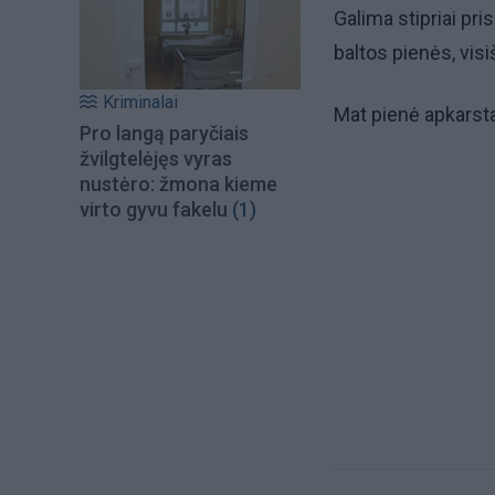
Galima stipriai pri
baltos pienės, visi
Kriminalai
Mat pienė apkarsta 
Pro langą paryčiais
žvilgtelėjęs vyras
nustėro: žmona kieme
virto gyvu fakelu
(1)