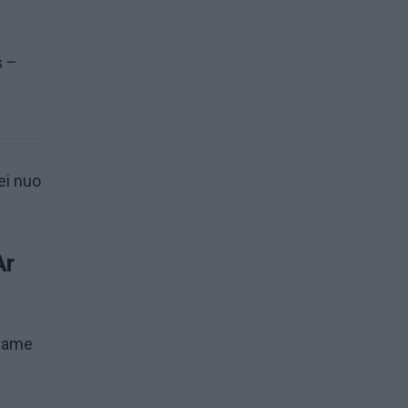
s –
jei nuo
Ar
riame