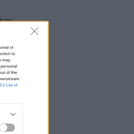
konio,
sonal or
ection to
ou may
 personal
out of the
 downstream
B’s List of
da nuo
kams -