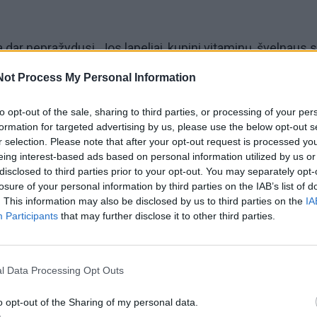
dar nepražydusi. Jos lapeliai, kupini vitaminų, švelnaus s
ti salotoms ar sumuštiniams, vietoj salotos lapo.
Not Process My Personal Information
, vartojote antibiotikus - tinka visas raktažolės augalas su
to opt-out of the sale, sharing to third parties, or processing of your per
formation for targeted advertising by us, please use the below opt-out s
rai nuplauti, šiek tiek padžiovinti.
r selection. Please note that after your opt-out request is processed y
eing interest-based ads based on personal information utilized by us or
disclosed to third parties prior to your opt-out. You may separately opt-
losure of your personal information by third parties on the IAB’s list of
. This information may also be disclosed by us to third parties on the
IA
 reikia dviejų augaliukų su šaknelėm vienai dienai.
Participants
that may further disclose it to other third parties.
mose litru vandens, palaikyti 30 min.
l Data Processing Opt Outs
 medumi, išgurkšnoti per dieną po pusę stiklinės. Ji pade
o opt-out of the Sharing of my personal data.
pvalyti, kai kamuoja užsilikęs kosulys, skauda gerklę, vai