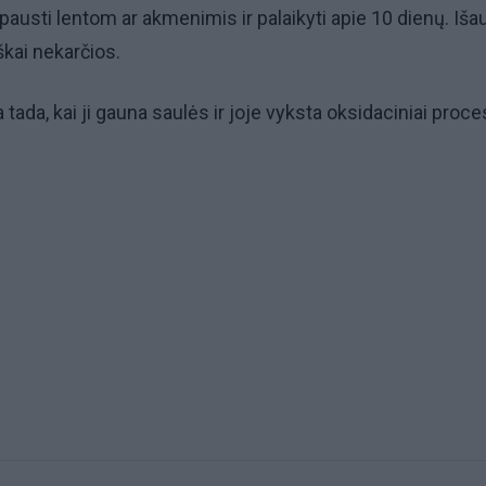
spausti lentom ar akmenimis ir palaikyti apie 10 dienų. Iš
škai nekarčios.
tada, kai ji gauna saulės ir joje vyksta oksidaciniai proce