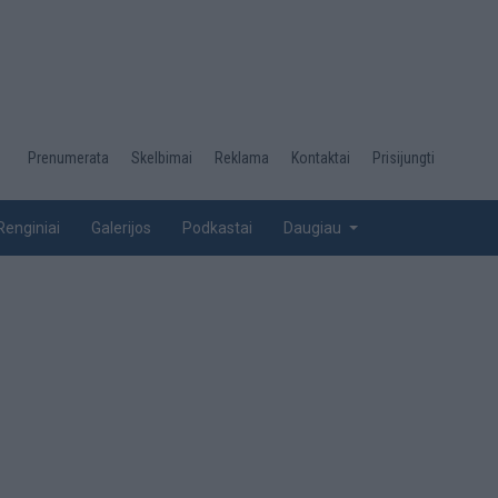
Desktop
Prenumerata
Skelbimai
Reklama
Kontaktai
Prisijungti
menu
top
Renginiai
Galerijos
Podkastai
Daugiau