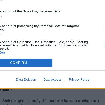
In
ndų.
o opt-out of the Sale of my Personal Data.
In
to opt-out of processing my Personal Data for Targeted
ing.
In
o opt-out of Collection, Use, Retention, Sale, and/or Sharing
ersonal Data that Is Unrelated with the Purposes for which it
lected.
Out
CONFIRM
Data Deletion
Data Access
Privacy Policy
omiausi
Aiškiaregės pranašystė: numatė katastrofišką karo