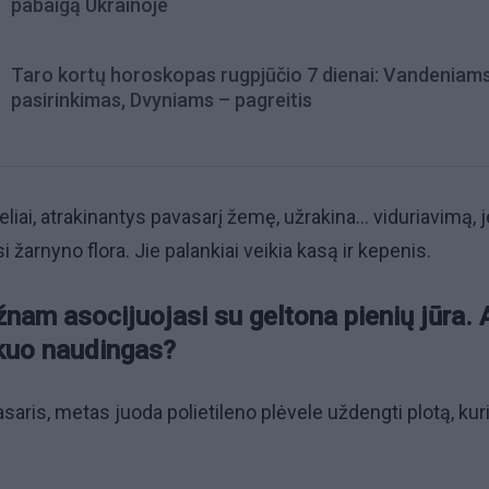
pabaigą Ukrainoje
Taro kortų horoskopas rugpjūčio 7 dienai: Vandeniam
pasirinkimas, Dvyniams – pagreitis
teliai, atrakinantys pavasarį žemę, užrakina... viduriavimą, 
si žarnyno flora. Jie palankiai veikia kasą ir kepenis.
nam asocijuojasi su geltona pienių jūra. 
 kuo naudingas?
saris, metas juoda polietileno plėvele uždengti plotą, ku