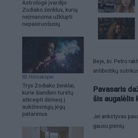
Astrologė įvardijo
Zodiako ženklus, kurių
neįmanoma užklupti
nepasiruošusių
Beje, šv. Petro rak
antibiotikų sutriku
Horoskopai
Trys Zodiako ženklai,
Pavasaris daž
kurie šiandien turėtų
šis augalėlis
atkreipti dėmesį į
aukštesniųjų jėgų
patarimus
Jei ankstyvas pava
gausu pienių.