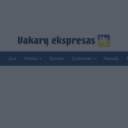
Jūra
Sportas
Pasaulis
Verslas
Gyvenimas