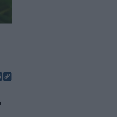
er
kedIn
Email
Copy
Link
a