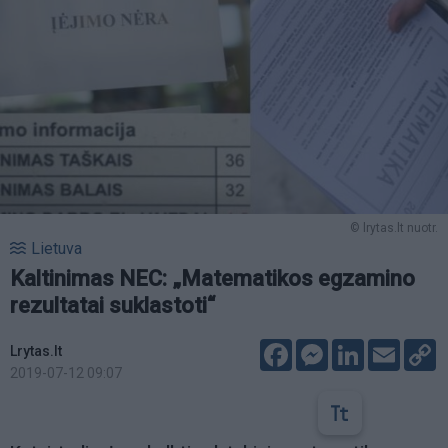
© lrytas.lt nuotr.
Lietuva
Kaltinimas NEC: „Matematikos egzamino
rezultatai suklastoti“
Facebook
Messenger
LinkedIn
Email
C
Lrytas.lt
L
2019-07-12 09:07