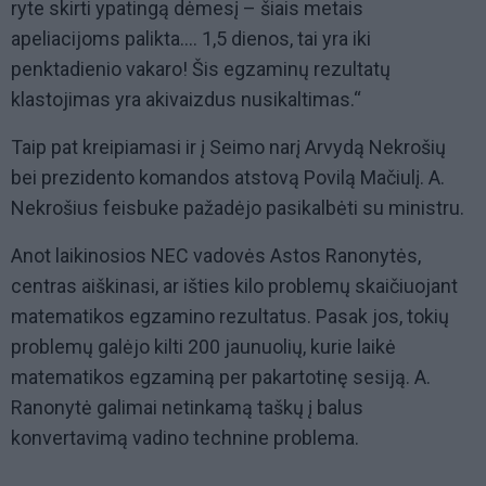
ryte skirti ypatingą dėmesį – šiais metais
apeliacijoms palikta.... 1,5 dienos, tai yra iki
penktadienio vakaro! Šis egzaminų rezultatų
klastojimas yra akivaizdus nusikaltimas.“
Taip pat kreipiamasi ir į Seimo narį Arvydą Nekrošių
bei prezidento komandos atstovą Povilą Mačiulį. A.
Nekrošius feisbuke pažadėjo pasikalbėti su ministru.
Anot laikinosios NEC vadovės Astos Ranonytės,
centras aiškinasi, ar išties kilo problemų skaičiuojant
matematikos egzamino rezultatus. Pasak jos, tokių
problemų galėjo kilti 200 jaunuolių, kurie laikė
matematikos egzaminą per pakartotinę sesiją. A.
Ranonytė galimai netinkamą taškų į balus
konvertavimą vadino technine problema.