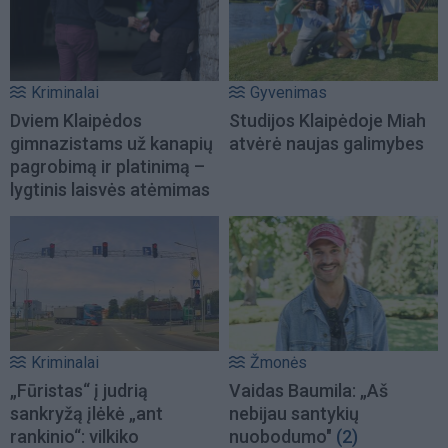
Kriminalai
Gyvenimas
Dviem Klaipėdos
Studijos Klaipėdoje Miah
gimnazistams už kanapių
atvėrė naujas galimybes
pagrobimą ir platinimą –
lygtinis laisvės atėmimas
Kriminalai
Žmonės
„Fūristas“ į judrią
Vaidas Baumila: „Aš
sankryžą įlėkė „ant
nebijau santykių
rankinio“: vilkiko
nuobodumo"
(2)