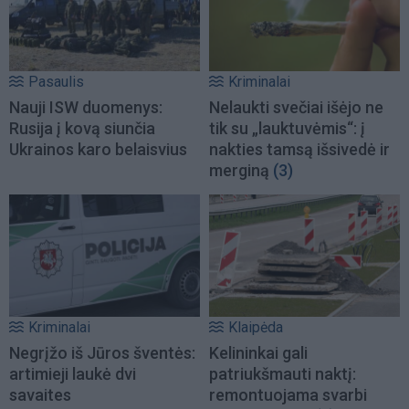
Pasaulis
Kriminalai
Nauji ISW duomenys:
Nelaukti svečiai išėjo ne
Rusija į kovą siunčia
tik su „lauktuvėmis“: į
Ukrainos karo belaisvius
nakties tamsą išsivedė ir
merginą
(3)
Kriminalai
Klaipėda
Negrįžo iš Jūros šventės:
Kelininkai gali
artimieji laukė dvi
patriukšmauti naktį:
savaites
remontuojama svarbi