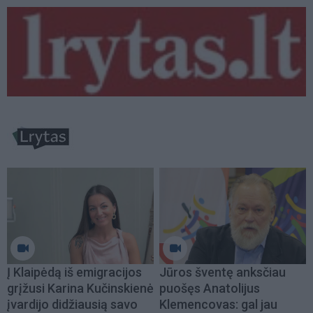
Į Klaipėdą iš emigracijos
Jūros šventę anksčiau
grįžusi Karina Kučinskienė
puošęs Anatolijus
įvardijo didžiausią savo
Klemencovas: gal jau