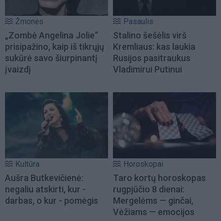
Žmonės
Pasaulis
„Zombė Angelina Jolie“
Stalino šešėlis virš
prisipažino, kaip iš tikrųjų
Kremliaus: kas laukia
sukūrė savo šiurpinantį
Rusijos pasitraukus
įvaizdį
Vladimirui Putinui
Kultūra
Horoskopai
Aušra Butkevičienė:
Taro kortų horoskopas
negaliu atskirti, kur -
rugpjūčio 8 dienai:
darbas, o kur - pomėgis
Mergelėms — ginčai,
Vėžiams — emocijos