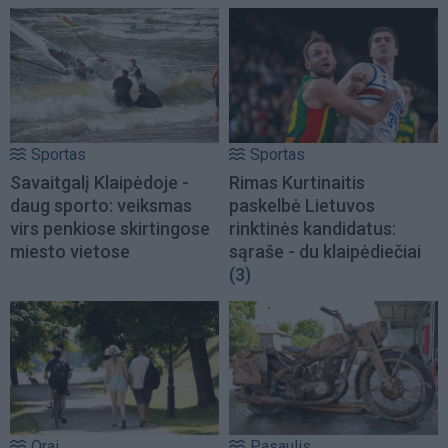
Sportas
Sportas
Savaitgalį Klaipėdoje -
Rimas Kurtinaitis
daug sporto: veiksmas
paskelbė Lietuvos
virs penkiose skirtingose
rinktinės kandidatus:
miesto vietose
sąraše - du klaipėdiečiai
(3)
Orai
Pasaulis