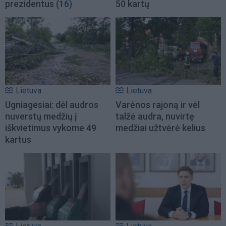
prezidentus
(16)
50 kartų
Lietuva
Lietuva
Ugniagesiai: dėl audros
Varėnos rajoną ir vėl
nuverstų medžių į
talžė audra, nuvirtę
iškvietimus vykome 49
medžiai užtvėrė kelius
kartus