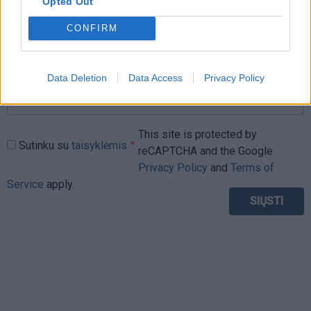
Opted Out
CONFIRM
Data Deletion
Data Access
Privacy Policy
This site is protected by
Sutinku su
taisyklėmis
reCAPTCHA and the Google
Privacy Policy
and
Terms of
Service
apply.