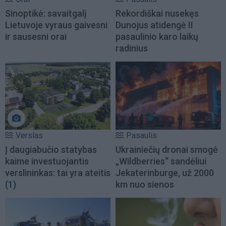
Sinoptikė: savaitgalį
Rekordiškai nusekęs
Lietuvoje vyraus gaivesni
Dunojus atidengė II
ir sausesni orai
pasaulinio karo laikų
radinius
Verslas
Pasaulis
Į daugiabučio statybas
Ukrainiečių dronai smogė
kaime investuojantis
„Wildberries“ sandėliui
verslininkas: tai yra ateitis
Jekaterinburge, už 2000
(1)
km nuo sienos