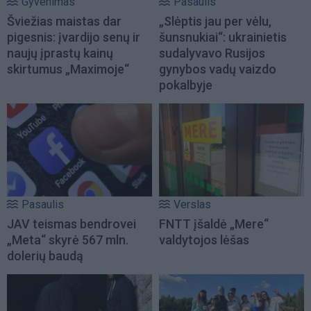
Gyvenimas
Pasaulis
Šviežias maistas dar
„Slėptis jau per vėlu,
pigesnis: įvardijo senų ir
šunsnukiai“: ukrainietis
naujų įprastų kainų
sudalyvavo Rusijos
skirtumus „Maximoje“
gynybos vadų vaizdo
pokalbyje
Pasaulis
Verslas
JAV teismas bendrovei
FNTT įšaldė „Mere“
„Meta“ skyrė 567 mln.
valdytojos lėšas
dolerių baudą