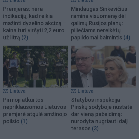
Lietuva
Lietuva
Premjeras: nėra
Mindaugas Sinkevičius
indikacijų, kad reikia
ramina visuomenę dėl
mažinti dyzelino akcizą –
galimų Rusijos planų:
kaina turi viršyti 2,2 euro
piliečiams nereikėtų
už litrą
(2)
papildomai baimintis
(4)
Lietuva
Lietuva
Pirmoji atkurtos
Statybos inspekcija
nepriklausomos Lietuvos
Pinskų sodyboje nustatė
premjerė atgulė amžinojo
dar vieną pažeidimą:
poilsio
(1)
nurodyta nugriauti dalį
terasos
(3)