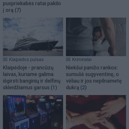
puspriekabės ratai pakilo
į orą
(7)
Klaipėdos pulsas
Kriminalai
Klaipėdoje - prancūzų
Niekšui panižo rankos:
laivas, kuriame galima
sumušė sugyventinę, o
išgirsti banginių ir delfinų
vėliau ir jos nepilnametę
skleidžiamus garsus
(1)
dukrą
(2)