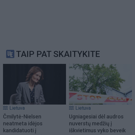
TAIP PAT SKAITYKITE
Lietuva
Lietuva
Čmilytė-Nielsen
Ugniagesiai dėl audros
neatmeta idėjos
nuverstų medžių į
kandidatuoti į
iškvietimus vyko beveik