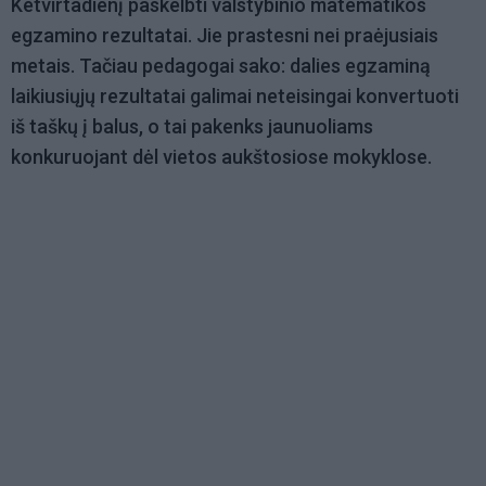
Ketvirtadienį paskelbti valstybinio matematikos
egzamino rezultatai. Jie prastesni nei praėjusiais
metais. Tačiau pedagogai sako: dalies egzaminą
laikiusiųjų rezultatai galimai neteisingai konvertuoti
iš taškų į balus, o tai pakenks jaunuoliams
konkuruojant dėl vietos aukštosiose mokyklose.