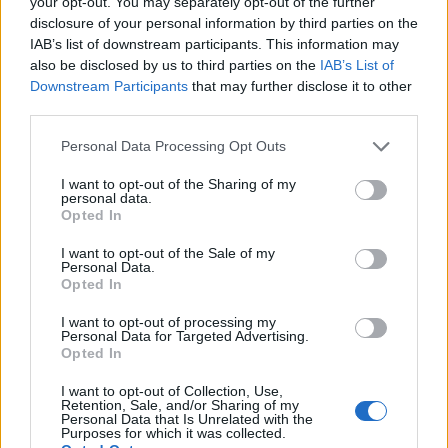
your opt-out. You may separately opt-out of the further
disclosure of your personal information by third parties on the
IAB’s list of downstream participants. This information may
also be disclosed by us to third parties on the
IAB’s List of
Raktažodžiai
Downstream Participants
that may further disclose it to other
nacionalinis egzaminų centras
third parties.
matematikos egzaminas
Personal Data Processing Opt Outs
I want to opt-out of the Sharing of my
personal data.
Opted In
Komentarai
I want to opt-out of the Sale of my
Personal Data.
Opted In
Rašyti komentarą
I want to opt-out of processing my
Personal Data for Targeted Advertising.
Jūsų vardas
Opted In
I want to opt-out of Collection, Use,
Retention, Sale, and/or Sharing of my
Personal Data that Is Unrelated with the
Komentaras
Purposes for which it was collected.