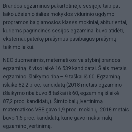
Brandos egzaminus pakartotinėje sesijoje taip pat
laiko užsienio šalies mokyklos vidurinio ugdymo
programos baigiamosios klasės mokiniai, abiturientai,
kuriems pagrindinės sesijos egzaminai buvo atidėti,
eksternai, pateikę prašymus pasibaigus prašymų
teikimo laikui.
NEC duomenimis, matematikos valstybinį brandos
egzaminą iš viso laikė 16 539 kandidatai. Šiais metais
egzamino išlaikymo riba – 9 taškai iš 60. Egzaminą
išlaikė 82,2 proc. kandidatų (2018 metais egzamino
išlaikymo riba buvo 8 taškai iš 60, egzaminą išlaikė
87,2 proc. kandidatų). Šimto balų įvertinimą
matematikos VBE gavo 1,9 proc. mokinių. 2018 metais
buvo 1,5 proc. kandidatų, kurie gavo maksimalų
egzamino įvertinimą.