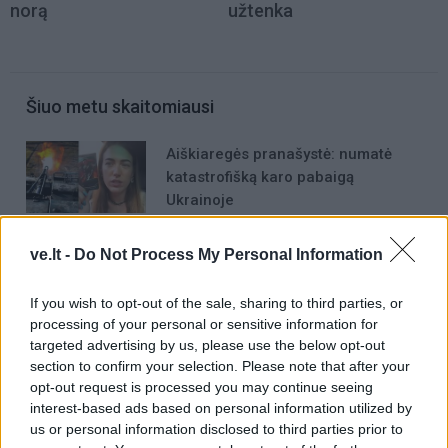
norą
užtenka
Šiuo metu skaitomiausi
Aiškiaregės pranašystė: numatė
katastrofišką karo pabaigą
Ukrainoje
Negrįžo iš Jūros šventės: artimieji
ve.lt -
Do Not Process My Personal Information
laukė dvi savaites
If you wish to opt-out of the sale, sharing to third parties, or
processing of your personal or sensitive information for
Kaip atjauninti įvaizdį artėjant prie
targeted advertising by us, please use the below opt-out
60-ies: 10 kirpimų, kurie vizualiai
section to confirm your selection. Please note that after your
jaunina
opt-out request is processed you may continue seeing
interest-based ads based on personal information utilized by
us or personal information disclosed to third parties prior to