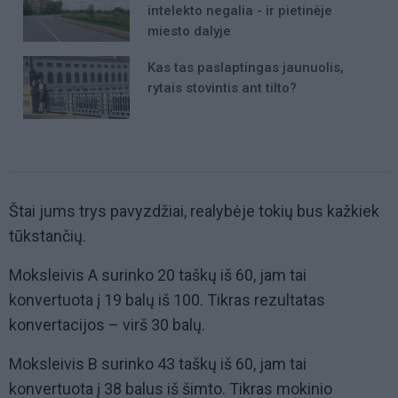
intelekto negalia - ir pietinėje
miesto dalyje
Kas tas paslaptingas jaunuolis,
rytais stovintis ant tilto?
Štai jums trys pavyzdžiai, realybėje tokių bus kažkiek
tūkstančių.
Moksleivis A surinko 20 taškų iš 60, jam tai
konvertuota į 19 balų iš 100. Tikras rezultatas
konvertacijos – virš 30 balų.
Moksleivis B surinko 43 taškų iš 60, jam tai
konvertuota į 38 balus iš šimto. Tikras mokinio